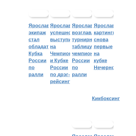
Ярославский
Ярославцы
Ярославцы
Ярославские
экипаж
успешно
возглавляют
картингисты
стал
выступили
турнирную
снова
обладателем
на
таблицу
первые
Кубка
Чемпионате
чемпионата
на
России
и Кубке
России
кубке
по
России
по
Нечерноземья
ралли
по дрэг-
ралли
рейсингу
Кикбоксинг