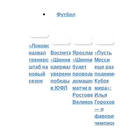
Футбол
«Локомотив»
назвал
Воспитанники
Ярославский
«Пусть
тренерский
«Шинника»
«Шинник»
Месси
штаб на
одержали
будет
еще раз
новый
уверенные
проводить
поднимет
сезон
победы
домашние
Кубок
в ЮФЛ
матчи в
мира»:
Ростове
Илья
Великом
Горохов
— о
фаворитах
чемпионата