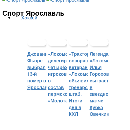
Спорт Ярославль
Хоккей
Джованни
«Локомотив»
«Трактор»
Легенда
Фьоре
делегировал
возвращает
«Локомотива»
выбрал
четырёх
ветеранов,
Илья
13-й
игроков
«Локомотив»
Горохов
номер в
в
объявил
сыграет
Ярославле
состав
тренерский
в
пермского
штаб.
звездном
«Молота»
Итоги
матче
дня в
Кубка
КХЛ
Овечкина