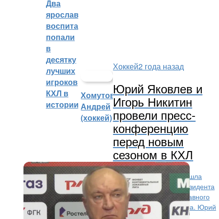
Два
ярославских
воспитанника
попали
в
десятку
Хоккей
2 года назад
лучших
игроков
Юрий Яковлев и
КХЛ в
Хомутов
Игорь Никитин
истории
Андрей
провели пресс-
(хоккей)
конференцию
перед новым
сезоном в КХЛ
30-го августа в УКРК «Арена-2000.Локомотив» прошла
предсезонная пресс-конференция с участием Президента
ХК «Локомотив» Юрия Николаевича Яковлева и главного
тренера команды КХЛ Игоря Валерьевича Никитина. Юрий
Николаевич...