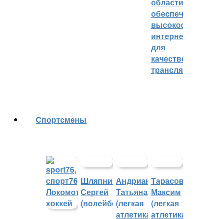
области
обеспечивают
высокоскорост
интернетом
для
качественных
трансляций
Cпортсмены
Шляпников
Андрианова
Тарасов
Сергей
Татьяна
Максим
(волейбол)
(легкая
(легкая
атлетика)
атлетика)