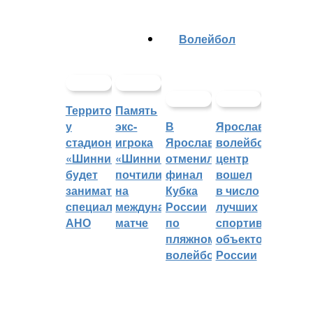
Волейбол
Территорией
Память
у
экс-
В
Ярославский
стадиона
игрока
Ярославле
волейбольный
«Шинник»
«Шинника»
отменили
центр
будет
почтили
финал
вошел
заниматься
на
Кубка
в число
специальное
международном
России
лучших
АНО
матче
по
спортивных
пляжному
объектов
волейболу
России