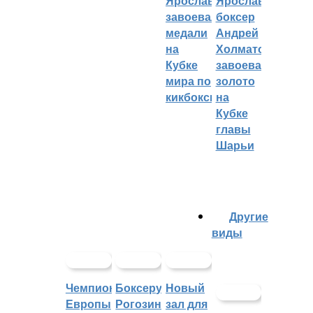
Ярославцы
Ярославский
завоевали
боксер
медали
Андрей
на
Холматов
Кубке
завоевал
мира по
золото
кикбоксингу
на
Кубке
главы
Шарьи
Другие
виды
Чемпионат
Боксеру
Новый
Европы
Рогозину
зал для