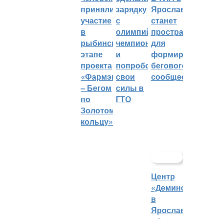
приняли
зарядку
Ярославле
участие
с
станет
в
олимпийским
пространством
рыбинском
чемпионом
для
этапе
и
формирования
проекта
попробовали
бегового
«Фармэко
свои
сообщества
– Бегом
силы в
по
ГТО
Золотому
кольцу»
Центр
«Демино»
в
Ярославской