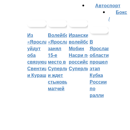
Автоспорт
Бокс
/
Из
Волейбольный
Иранский
«Ярославича»
«Ярославич»
волейболист
В
уйдут
занял
Мобин
Ярославской
оба
15-е
Насри покинет
области
связующих:
место в
российскую
прошел
Свентицкис
Суперлиге
Суперлигу
этап
и Кураш
и ждет
Кубка
стыковых
России
матчей
по
ралли