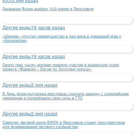
КХЛ
3 дня назад
Джованни Фьоре выбрал 13-й номер в Ярославле
Другие виды
19 часов назад
«Шинник» упустил преимущество в два мяча в домашней игре с
«Арсеналом»
Другие виды
19 часов назад
Около трех тысяч человек приняли участие в рыбинском этапе
проекта «Фармэко – Бегом по Золотому кольцу»
Другие виды
2 дня назад
В День физкультурника ярославцы сделали зарядку с олимпийским
чемпионом и попробовали свои силы в ГТО
Другие виды
2 дня назад
Смертин: беговой центр ВФЛА в Ярославле станет пространством
для формирования бегового сообщества