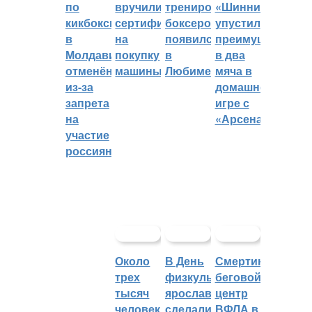
по
вручили
тренировок
«Шинник»
кикбоксингу
сертификат
боксеров
упустил
в
на
появился
преимущество
Молдавии
покупку
в
в два
отменён
машины
Любиме
мяча в
из-за
домашней
запрета
игре с
на
«Арсеналом»
участие
россиян
Около
В День
Смертин:
трех
физкультурника
беговой
тысяч
ярославцы
центр
человек
сделали
ВФЛА в