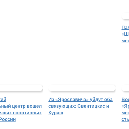
Па
«Ш
ме
кий
Из «Ярославича» уйдут оба
Во
ьный центр вошел
связующих: Свентицкис и
«Я
учших спортивных
Кураш
ме
России
ст