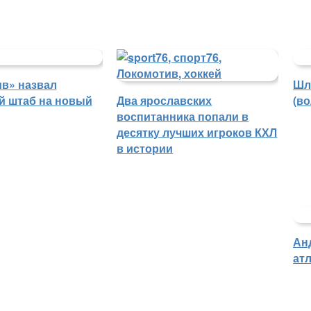
в» назвал
Шл
й штаб на новый
Два ярославских
(в
воспитанника попали в
десятку лучших игроков КХЛ
в истории
Ан
атл