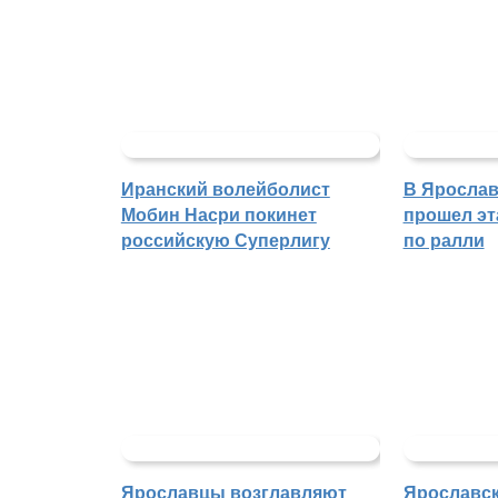
Иранский волейболист
В Ярослав
Мобин Насри покинет
прошел эт
российскую Суперлигу
по ралли
Ярославцы возглавляют
Ярославск