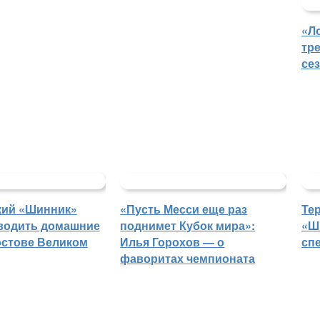
«Л
тр
се
кий «Шинник»
«Пусть Месси еще раз
Те
водить домашние
поднимет Кубок мира»:
«Ш
остове Великом
Илья Горохов — о
сп
фаворитах чемпионата