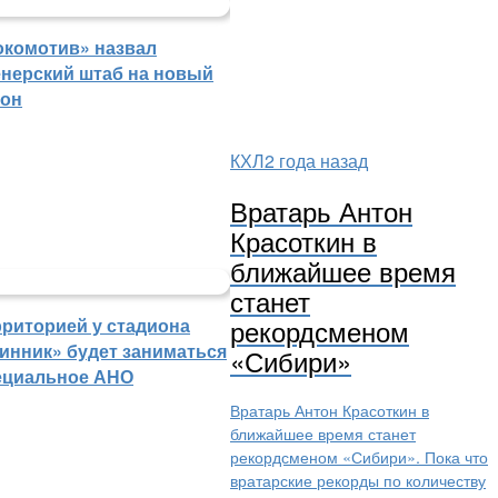
окомотив» назвал
енерский штаб на новый
зон
КХЛ
2 года назад
Вратарь Антон
Красоткин в
ближайшее время
станет
рекордсменом
рриторией у стадиона
инник» будет заниматься
«Сибири»
ециальное АНО
Вратарь Антон Красоткин в
ближайшее время станет
рекордсменом «Сибири». Пока что
вратарские рекорды по количеству