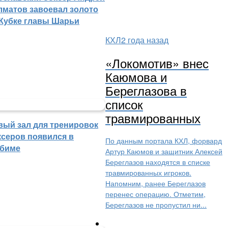
лматов завоевал золото
 Кубке главы Шарьи
КХЛ
2 года назад
«Локомотив» внес
Каюмова и
Береглазова в
список
травмированных
вый зал для тренировок
ксеров появился в
По данным портала КХЛ, форвард
биме
Артур Каюмов и защитник Алексей
Береглазов находятся в списке
травмированных игроков.
Напомним, ранее Береглазов
перенес операцию. Отметим,
Береглазов не пропустил ни...