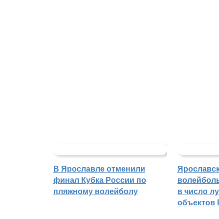
В Ярославле отменили
Ярославс
финал Кубка России по
волейбол
пляжному волейболу
в число л
объектов 