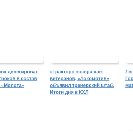
в» делегировал
«Трактор» возвращает
Ле
гроков в состав
ветеранов, «Локомотив»
Го
 «Молота»
объявил тренерский штаб.
ма
Итоги дня в КХЛ