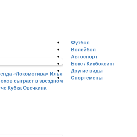
Футбол
Волейбол
Автоспорт
Бокс / Кикбоксинг
Другие виды
генда «Локомотива» Илья
Cпортсмены
рохов сыграет в звездном
тче Кубка Овечкина