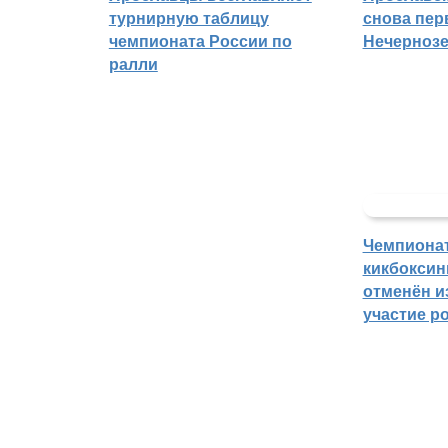
турнирную таблицу
снова пер
чемпионата России по
Нечерноз
ралли
Чемпиона
кикбоксин
отменён из
участие р