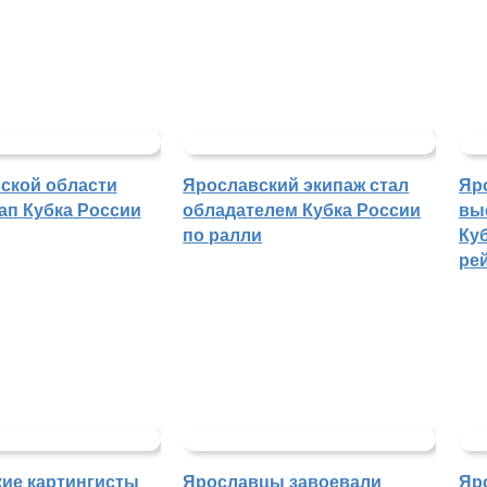
ской области
Ярославский экипаж стал
Яр
ап Кубка России
обладателем Кубка России
вы
по ралли
Куб
ре
ие картингисты
Ярославцы завоевали
Яр