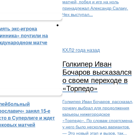
матчей, побед и игр на ноль
принадлежал Александр Салаку.
Чех выступал...
мять экс-игрока
инника» почтили на
ждународном матче
КХЛ
2 года назад
Голкипер Иван
Бочаров высказался
о своем переходе в
«Торпедо»
Голкипер Иван Бочаров рассказал,
лейбольный
почему выбрал для продолжения
рославич» занял 15-е
карьеры нижегородское
сто в Суперлиге и ждет
«Торпедо». По словам спортсмена,
ыковых матчей
у него было несколько вариантов.
— Это новый этап и вызов, так...