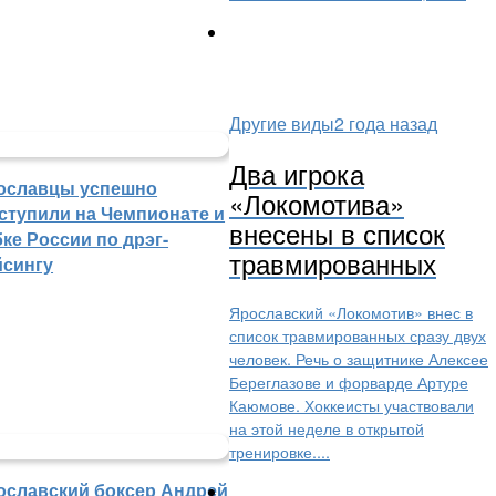
Другие виды
2 года назад
Два игрока
ославцы успешно
«Локомотива»
ступили на Чемпионате и
внесены в список
ке России по дрэг-
травмированных
йсингу
Ярославский «Локомотив» внес в
список травмированных сразу двух
человек. Речь о защитнике Алексее
Береглазове и форварде Артуре
Каюмове. Хоккеисты участвовали
на этой неделе в открытой
тренировке....
ославский боксер Андрей