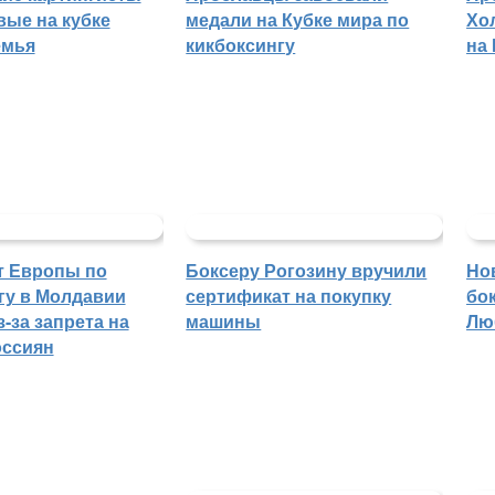
вые на кубке
медали на Кубке мира по
Хо
емья
кикбоксингу
на
т Европы по
Боксеру Рогозину вручили
Но
гу в Молдавии
сертификат на покупку
бо
-за запрета на
машины
Лю
оссиян