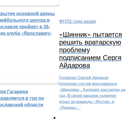
крытие основной арены
лейбольного центра в
ФНЛ
2 года назад
ославле пройдет в 35-
«Шинник» пытается
тие клуба «Ярославич»
решить вратарскую
проблему
подписанием Сергя
Айдарова
Голкипер Сергей Айдаров
пополнил состав ярославского
«Шинника». Контракт рассчитан на
бок Гагарина
год. В своей карьере голкипер
равляется в тур по
играл за команды «Ростов» и
ославской области
«Родина».