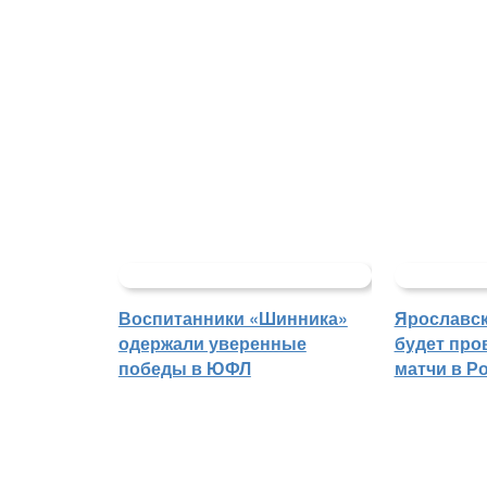
Воспитанники «Шинника»
Ярославс
одержали уверенные
будет про
победы в ЮФЛ
матчи в Р