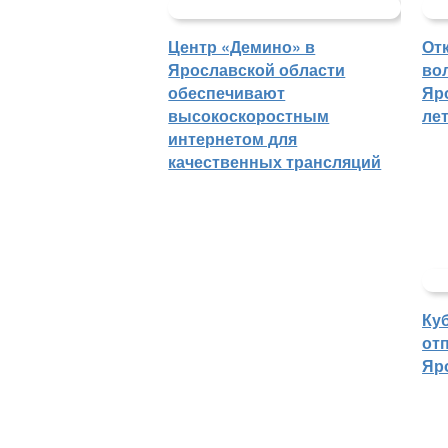
Центр «Демино» в
От
Ярославской области
во
обеспечивают
Яр
высокоскоростным
ле
интернетом для
качественных трансляций
Ку
отп
Яр