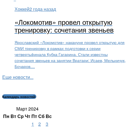
Хоккей
2 года назад
«Локомотив» провел открытую
тренировку: сочетания звеньев
Ярославский «Локомотив» накануне провел открытую для
СМИ тренировку в рамках подготовки к серии
четвертьфинала Кубка Гагарина. Стали известны
сочетания звеньев на занятии Вратари: Исаев, Мельничук,
Бочаров....
Еще новости...
Календарь новостей:
Март 2024
Пн
Вт
Ср
Чт
Пт
Сб
Вс
1
2
3