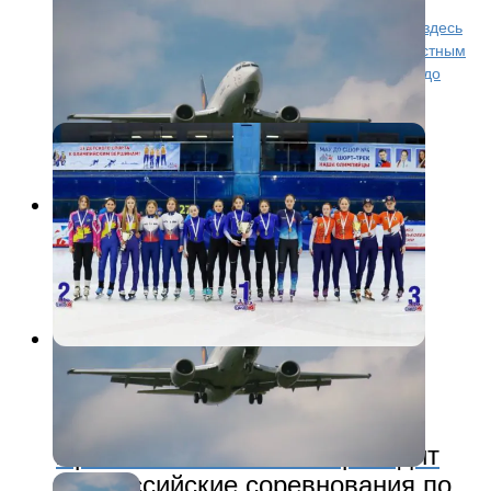
Ярославский «Локомотив» прибыл в Омск. Завтра здесь
состоится первый поединок серии плей-офф с местным
«Авангардом». «Железнодорожники» добирались до
Омска на самолете из ярославского аэропорта.
Другие виды
2 года назад
Ярославская область проводит
Всероссийские соревнования по