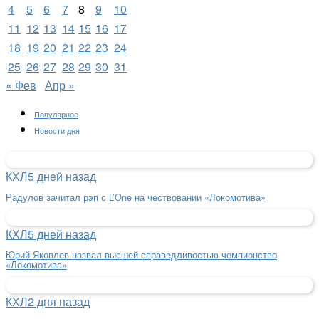
4
5
6
7
8
9
10
11
12
13
14
15
16
17
18
19
20
21
22
23
24
25
26
27
28
29
30
31
« Фев
Апр »
Популярное
Новости дня
КХЛ
5 дней назад
Радулов зачитал рэп с L’One на чествовании «Локомотива»
КХЛ
5 дней назад
Юрий Яковлев назвал высшей справедливостью чемпионство
«Локомотива»
КХЛ
2 дня назад