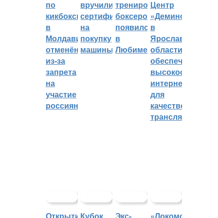
по
вручили
тренировок
Центр
кикбоксингу
сертификат
боксеров
«Демино»
в
на
появился
в
Молдавии
покупку
в
Ярославской
отменён
машины
Любиме
области
из-за
обеспечивают
запрета
высокоскорост
на
интернетом
участие
для
россиян
качественных
трансляций
Открытие
Кубок
Экс-
«Локомотив»