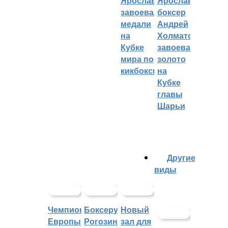
Ярославцы
Ярославский
завоевали
боксер
медали
Андрей
на
Холматов
Кубке
завоевал
мира по
золото
кикбоксингу
на
Кубке
главы
Шарьи
Другие
виды
Чемпионат
Боксеру
Новый
Европы
Рогозину
зал для