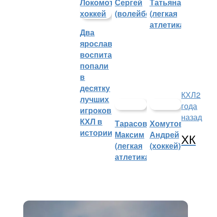
Сергей
Татьяна
(волейбол)
(легкая
атлетика)
Два
ярославских
воспитанника
попали
в
десятку
КХЛ
2
лучших
года
игроков
назад
КХЛ в
Тарасов
Хомутов
истории
Максим
Андрей
ХК
(легкая
(хоккей)
атлетика)
«Локомотив» прибыл в Омск