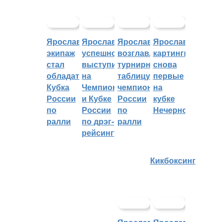
Ярославский
Ярославцы
Ярославцы
Ярославские
экипаж
успешно
возглавляют
картингисты
стал
выступили
турнирную
снова
обладателем
на
таблицу
первые
Кубка
Чемпионате
чемпионата
на
России
и Кубке
России
кубке
по
России
по
Нечерноземья
ралли
по дрэг-
ралли
рейсингу
Кикбоксинг