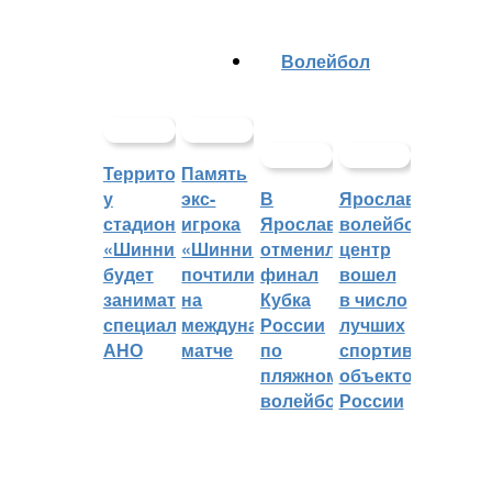
Волейбол
Территорией
Память
у
экс-
В
Ярославский
стадиона
игрока
Ярославле
волейбольный
«Шинник»
«Шинника»
отменили
центр
будет
почтили
финал
вошел
заниматься
на
Кубка
в число
специальное
международном
России
лучших
АНО
матче
по
спортивных
пляжному
объектов
волейболу
России