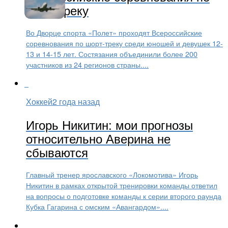
шорт-треку
Во Дворце спорта «Полет» проходят Всероссийские
соревнования по шорт-треку среди юношей и девушек 12-
13 и 14-15 лет. Состязания объединили более 200
участников из 24 регионов страны....
Хоккей
2 года назад
Игорь Никитин: мои прогнозы
относительно Аверина не
сбываются
Главный тренер ярославского «Локомотива» Игорь
Никитин в рамках открытой тренировки команды ответил
на вопросы о подготовке команды к серии второго раунда
Кубка Гагарина с омским «Авангардом»....