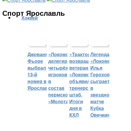
Спорт Ярославль
Хоккей
Джованни
«Локомотив»
«Трактор»
Легенда
Фьоре
делегировал
возвращает
«Локомотива»
выбрал
четырёх
ветеранов,
Илья
13-й
игроков
«Локомотив»
Горохов
номер в
в
объявил
сыграет
Ярославле
состав
тренерский
в
пермского
штаб.
звездном
«Молота»
Итоги
матче
дня в
Кубка
КХЛ
Овечкина