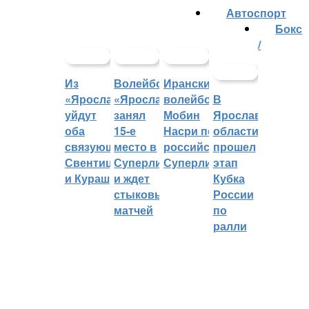
Автоспорт
Бокс
/
Из
Волейбольный
Иранский
«Ярославича»
«Ярославич»
волейболист
В
уйдут
занял
Мобин
Ярославской
оба
15-е
Насри покинет
области
связующих:
место в
российскую
прошел
Свентицкис
Суперлиге
Суперлигу
этап
и Кураш
и ждет
Кубка
стыковых
России
матчей
по
ралли