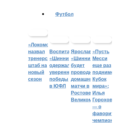
Футбол
«Локомотив»
назвал
Воспитанники
Ярославский
«Пусть
тренерский
«Шинника»
«Шинник»
Месси
штаб на
одержали
будет
еще раз
новый
уверенные
проводить
поднимет
сезон
победы
домашние
Кубок
в ЮФЛ
матчи в
мира»:
Ростове
Илья
Великом
Горохов
— о
фаворитах
чемпионата