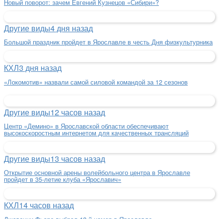
Новый поворот: зачем Евгений Кузнецов «Сибири»?
Другие виды
4 дня назад
Большой праздник пройдет в Ярославле в честь Дня физкультурника
КХЛ
3 дня назад
«Локомотив» назвали самой силовой командой за 12 сезонов
Другие виды
12 часов назад
Центр «Демино» в Ярославской области обеспечивают
высокоскоростным интернетом для качественных трансляций
Другие виды
13 часов назад
Открытие основной арены волейбольного центра в Ярославле
пройдет в 35-летие клуба «Ярославич»
КХЛ
14 часов назад