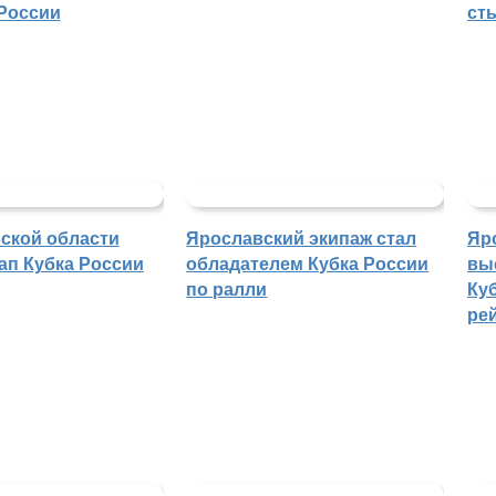
России
ст
ской области
Ярославский экипаж стал
Яр
ап Кубка России
обладателем Кубка России
вы
по ралли
Куб
ре