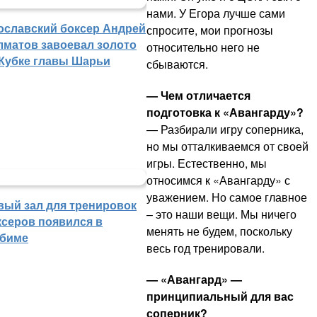
нами. У Егора лучше сами
ославский боксер Андрей
спросите, мои прогнозы
лматов завоевал золото
относительно него не
 Кубке главы Шарьи
сбываются.
— Чем отличается
подготовка к «Авангарду»?
— Разбирали игру соперника,
но мы отталкиваемся от своей
игры. Естественно, мы
относимся к «Авангарду» с
уважением. Но самое главное
вый зал для тренировок
– это наши вещи. Мы ничего
ксеров появился в
менять не будем, поскольку
биме
весь год тренировали.
— «Авангард» —
принципиальный для вас
соперник?