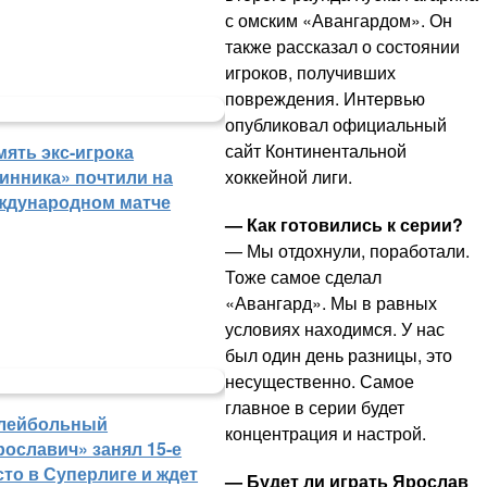
с омским «Авангардом». Он
также рассказал о состоянии
игроков, получивших
повреждения. Интервью
опубликовал официальный
сайт Континентальной
мять экс-игрока
хоккейной лиги.
инника» почтили на
ждународном матче
— Как готовились к серии?
— Мы отдохнули, поработали.
Тоже самое сделал
«Авангард». Мы в равных
условиях находимся. У нас
был один день разницы, это
несущественно. Самое
главное в серии будет
лейбольный
концентрация и настрой.
рославич» занял 15-е
сто в Суперлиге и ждет
— Будет ли играть Ярослав