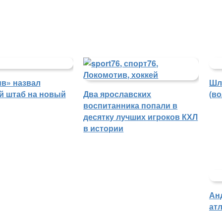
в» назвал
Шл
й штаб на новый
Два ярославских
(в
воспитанника попали в
десятку лучших игроков КХЛ
в истории
Ан
атл