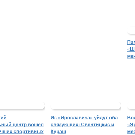
Па
«Ш
ме
кий
Из «Ярославича» уйдут оба
Во
ьный центр вошел
связующих: Свентицкис и
«Я
учших спортивных
Кураш
ме