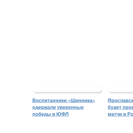
Воспитанники «Шинника»
Ярославс
одержали уверенные
будет про
победы в ЮФЛ
матчи в Р