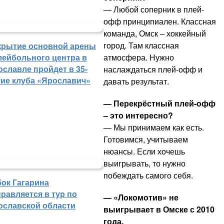
— Любой соперник в плей-
офф принципиален. Классная
команда, Омск – хоккейный
город. Там классная
крытие основной арены
атмосфера. Нужно
лейбольного центра в
ославле пройдет в 35-
наслаждаться плей-офф и
тие клуба «Ярославич»
давать результат.
— Перекрёстный плей-офф
– это интересно?
— Мы принимаем как есть.
Готовимся, учитываем
нюансы. Если хочешь
выигрывать, то нужно
побеждать самого себя.
бок Гагарина
равляется в тур по
— «Локомотив» не
ославской области
выигрывает в Омске с 2010
года.