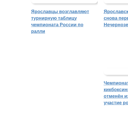
Ярославцы возглавляют
Ярославск
турнирную таблицу
снова пер
чемпионата России по
Нечерноз
ралли
Чемпиона
кикбоксин
отменён из
участие р