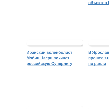
объектов 
Иранский волейболист
В Ярослав
Мобин Насри покинет
прошел эт
российскую Суперлигу
по ралли