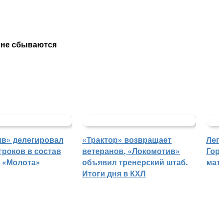
 не сбываются
в» делегировал
«Трактор» возвращает
Ле
гроков в состав
ветеранов, «Локомотив»
Го
 «Молота»
объявил тренерский штаб.
ма
Итоги дня в КХЛ