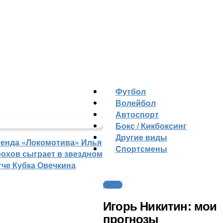
Футбол
Волейбол
Автоспорт
Бокс / Кикбоксинг
Другие виды
генда «Локомотива» Илья
Cпортсмены
рохов сыграет в звездном
тче Кубка Овечкина
Хоккей
Игорь Никитин: мои
прогнозы