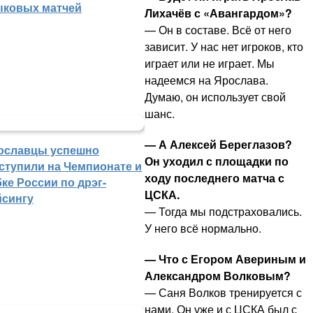
ыковых матчей
Лихачёв с «Авангардом»?
— Он в составе. Всё от него
зависит. У нас нет игроков, кто
играет или не играет. Мы
надеемся на Ярослава.
Думаю, он использует свой
шанс.
— А Алексей Береглазов?
ославцы успешно
Он уходил с площадки по
ступили на Чемпионате и
ходу последнего матча с
ке России по дрэг-
ЦСКА.
йсингу
— Тогда мы подстраховались.
У него всё нормально.
— Что с Егором Авериным и
Александром Волковым?
— Саня Волков тренируется с
нами. Он уже и с ЦСКА был с