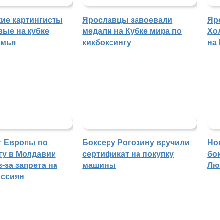
ие картингисты
Ярославцы завоевали
Яр
вые на кубке
медали на Кубке мира по
Хо
емья
кикбоксингу
на
т Европы по
Боксеру Рогозину вручили
Но
гу в Молдавии
сертификат на покупку
бо
-за запрета на
машины
Лю
оссиян