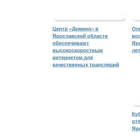
Центр «Демино» в
От
Ярославской области
во
обеспечивают
Яр
высокоскоростным
ле
интернетом для
качественных трансляций
Ку
отп
Яр