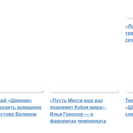
«Л
тр
се
кий «Шинник»
«Пусть Месси еще раз
Те
водить домашние
поднимет Кубок мира»:
«Ш
остове Великом
Илья Горохов — о
сп
фаворитах чемпионата