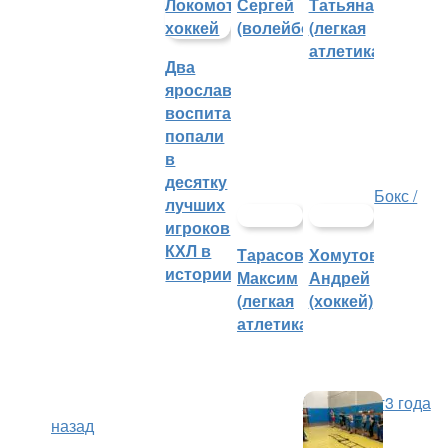
Сергей
Татьяна
(волейбол)
(легкая
атлетика)
Два
ярославских
воспитанника
попали
в
десятку
Бокс /
лучших
игроков
КХЛ в
Тарасов
Хомутов
истории
Максим
Андрей
(легкая
(хоккей)
атлетика)
Кикбоксинг
3 года
назад