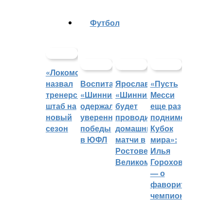
Футбол
«Локомотив»
назвал
Воспитанники
Ярославский
«Пусть
тренерский
«Шинника»
«Шинник»
Месси
штаб на
одержали
будет
еще раз
новый
уверенные
проводить
поднимет
сезон
победы
домашние
Кубок
в ЮФЛ
матчи в
мира»:
Ростове
Илья
Великом
Горохов
— о
фаворитах
чемпионата