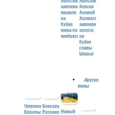
Ярославцы
Ярославский
завоевали
боксер
медали
Андрей
на
Холматов
Кубке
завоевал
мира по
золото
кикбоксингу
на
Кубке
главы
Шарьи
Другие
виды
Чемпионат
Боксеру
Новый
Европы
Рогозину