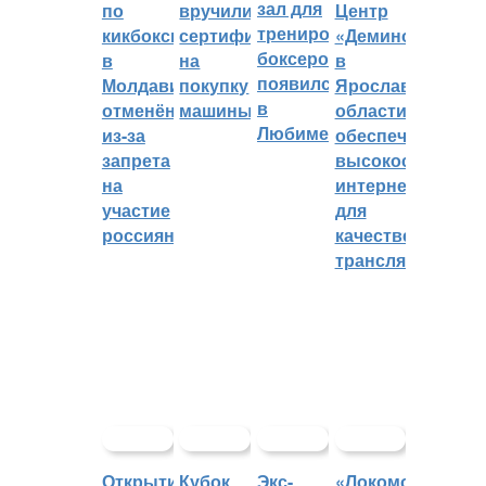
зал для
по
вручили
Центр
тренировок
кикбоксингу
сертификат
«Демино»
боксеров
в
на
в
появился
Молдавии
покупку
Ярославской
в
отменён
машины
области
Любиме
из-за
обеспечивают
запрета
высокоскорост
на
интернетом
участие
для
россиян
качественных
трансляций
Открытие
Кубок
Экс-
«Локомотив»