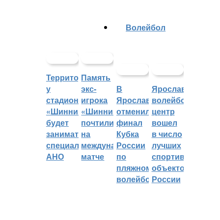
Волейбол
Территорией
Память
у
экс-
В
Ярославский
стадиона
игрока
Ярославле
волейбольный
«Шинник»
«Шинника»
отменили
центр
будет
почтили
финал
вошел
заниматься
на
Кубка
в число
специальное
международном
России
лучших
АНО
матче
по
спортивных
пляжному
объектов
волейболу
России