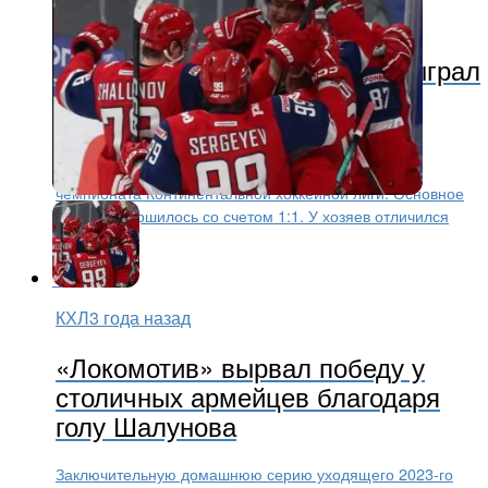
Другие виды
3 года назад
«Локомотив» в овертайме обыграл
ЦСКА
Ярославский «Локомотив» на своем льду обыграл
московский ЦСКА в очередном матче регулярного
чемпионата Континентальной хоккейной лиги. Основное
время завершилось со счетом 1:1. У хозяев отличился
Рушан...
КХЛ
3 года назад
«Локомотив» вырвал победу у
столичных армейцев благодаря
голу Шалунова
Заключительную домашнюю серию уходящего 2023-го