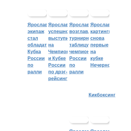
Ярославский
Ярославцы
Ярославцы
Ярославские
экипаж
успешно
возглавляют
картингисты
стал
выступили
турнирную
снова
обладателем
на
таблицу
первые
Кубка
Чемпионате
чемпионата
на
России
и Кубке
России
кубке
по
России
по
Нечерноземья
ралли
по дрэг-
ралли
рейсингу
Кикбоксинг