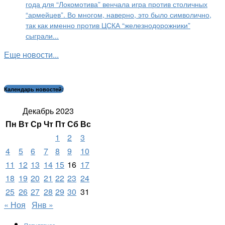
года для “Локомотива” венчала игра против столичных
“армейцев”. Во многом, наверно, это было символично,
так как именно против ЦСКА “железнодорожники”
сыграли...
Еще новости...
Календарь новостей:
Декабрь 2023
Пн
Вт
Ср
Чт
Пт
Сб
Вс
1
2
3
4
5
6
7
8
9
10
11
12
13
14
15
16
17
18
19
20
21
22
23
24
25
26
27
28
29
30
31
« Ноя
Янв »
Популярное