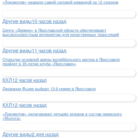
«Локомотив» назвали самой силовой командой за 12 сезонов
Другие виды
10 часов назад
Центр «Демино» в Ярославской области обеспечивают
высокоскоростным интернетом для качественных трансляций
Другие виды
11 часов назад
Открытие основной арены волейбольного центра в Ярославле
пройдет в 35-летие клуба «Ярославич»
КХЛ
12 часов назад
Джованни Фьоре выбрал 13-й номер в Ярославле
КХЛ
12 часов назад
«Локомотив» делегировал четырёх игроков в состав пермского
«Молота»
Другие виды
2 дня назад