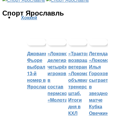
Спорт Ярославль
Хоккей
Джованни
«Локомотив»
«Трактор»
Легенда
Фьоре
делегировал
возвращает
«Локомотива»
выбрал
четырёх
ветеранов,
Илья
13-й
игроков
«Локомотив»
Горохов
номер в
в
объявил
сыграет
Ярославле
состав
тренерский
в
пермского
штаб.
звездном
«Молота»
Итоги
матче
дня в
Кубка
КХЛ
Овечкина