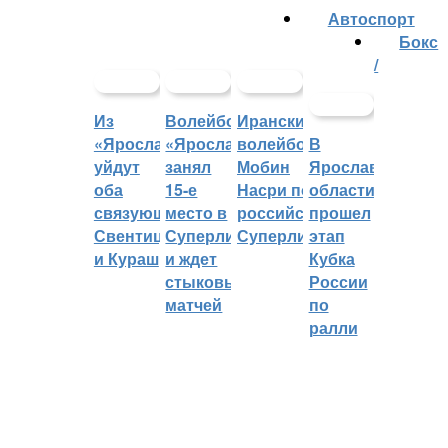
Автоспорт
Бокс
/
Из
Волейбольный
Иранский
«Ярославича»
«Ярославич»
волейболист
В
уйдут
занял
Мобин
Ярославской
оба
15-е
Насри покинет
области
связующих:
место в
российскую
прошел
Свентицкис
Суперлиге
Суперлигу
этап
и Кураш
и ждет
Кубка
стыковых
России
матчей
по
ралли