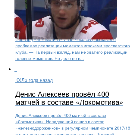
КХЛ
3 года назад
Иван Чехович: Реализация и
мастерство- разные вещи
Форвард «Локомотива» Иван Чехович рассказал о
проблемах реализации моментов игроками ярославского
клуба. — На первый взгляд, нам не хватило реализации
голевых моментов. Но дело не в...
КХЛ
3 года назад
Денис Алексеев провёл 400
матчей в составе «Локомотива»
Денис Алексеев провёл 400 матчей в составе
«Локомотива». Нападающий вошел в состав
«железнодорожников» в регулярном чемпионате 2017/18
и с тех пор прочно закрепился в основе. Текущий...