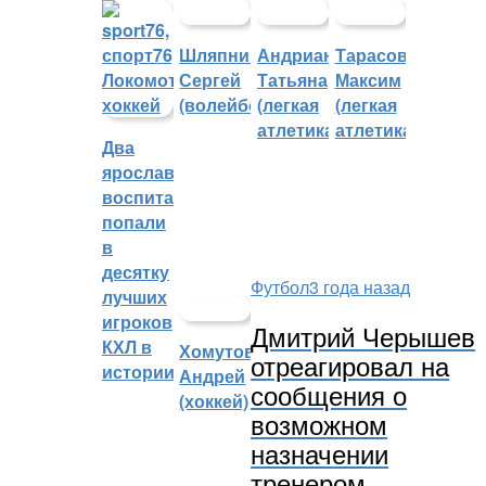
Шляпников
Андрианова
Тарасов
Сергей
Татьяна
Максим
(волейбол)
(легкая
(легкая
атлетика)
атлетика)
Два
ярославских
воспитанника
попали
в
десятку
Футбол
3 года назад
лучших
игроков
Дмитрий Черышев
КХЛ в
Хомутов
отреагировал на
истории
Андрей
сообщения о
(хоккей)
возможном
назначении
тренером