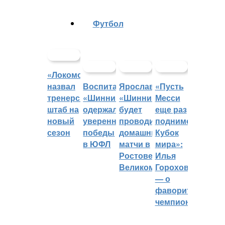
Футбол
«Локомотив»
назвал
Воспитанники
Ярославский
«Пусть
тренерский
«Шинника»
«Шинник»
Месси
штаб на
одержали
будет
еще раз
новый
уверенные
проводить
поднимет
сезон
победы
домашние
Кубок
в ЮФЛ
матчи в
мира»:
Ростове
Илья
Великом
Горохов
— о
фаворитах
чемпионата