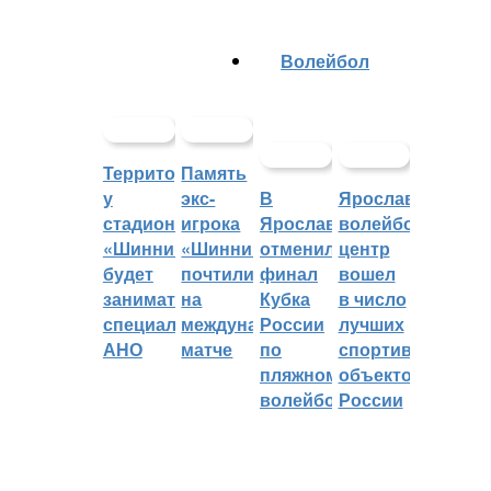
Волейбол
Территорией
Память
у
экс-
В
Ярославский
стадиона
игрока
Ярославле
волейбольный
«Шинник»
«Шинника»
отменили
центр
будет
почтили
финал
вошел
заниматься
на
Кубка
в число
специальное
международном
России
лучших
АНО
матче
по
спортивных
пляжному
объектов
волейболу
России