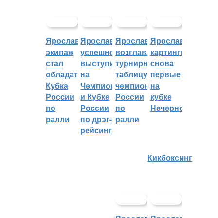
Ярославский
Ярославцы
Ярославцы
Ярославские
экипаж
успешно
возглавляют
картингисты
стал
выступили
турнирную
снова
обладателем
на
таблицу
первые
Кубка
Чемпионате
чемпионата
на
России
и Кубке
России
кубке
по
России
по
Нечерноземья
ралли
по дрэг-
ралли
рейсингу
Кикбоксинг