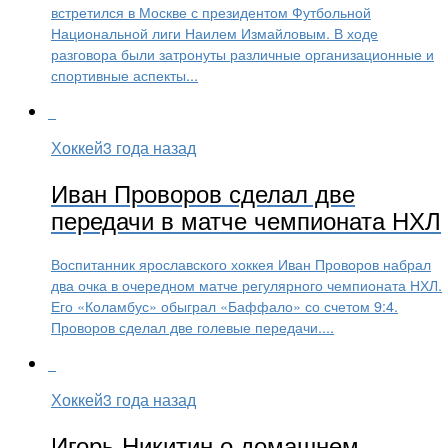
встретился в Москве с президентом Футбольной
Национальной лиги Наилем Измайловым. В ходе
разговора были затронуты различные организационные и
спортивные аспекты...
Хоккей
3 года назад
Иван Проворов сделал две
передачи в матче чемпионата НХЛ
Воспитанник ярославского хоккея Иван Проворов набрал
два очка в очередном матче регулярного чемпионата НХЛ.
Его «Коламбус» обыграл «Баффало» со счетом 9:4.
Проворов сделал две голевые передачи....
Хоккей
3 года назад
Игорь Никитин о домашнем