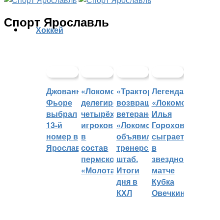
Спорт Ярославль
Хоккей
Джованни
«Локомотив»
«Трактор»
Легенда
Фьоре
делегировал
возвращает
«Локомотива»
выбрал
четырёх
ветеранов,
Илья
13-й
игроков
«Локомотив»
Горохов
номер в
в
объявил
сыграет
Ярославле
состав
тренерский
в
пермского
штаб.
звездном
«Молота»
Итоги
матче
дня в
Кубка
КХЛ
Овечкина