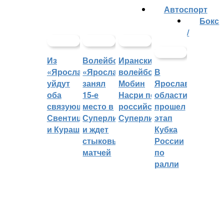
Автоспорт
Бокс
/
Из
Волейбольный
Иранский
«Ярославича»
«Ярославич»
волейболист
В
уйдут
занял
Мобин
Ярославской
оба
15-е
Насри покинет
области
связующих:
место в
российскую
прошел
Свентицкис
Суперлиге
Суперлигу
этап
и Кураш
и ждет
Кубка
стыковых
России
матчей
по
ралли