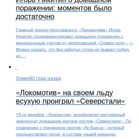
поражении: моментов было
достаточно
Главный тренер ярославского «Локомотива» Игорь
Никитин прокомментировал домашнее поражение с
минимальным счетом от череповецкой «Северстали». —
Можно сказать, что без забитых голов не бывает побед,
но,...
Хоккей
3 года назад
«Локомотив» на своем льду
всухую проиграл «Северстали»
19-го декабря «Локомотив» возобновлял регулярный
чемпионат домашним матчем против «Северстали». По
сравнению с поединком против «Ак Барса», который
предшествовал паузе, в составе нашей команды