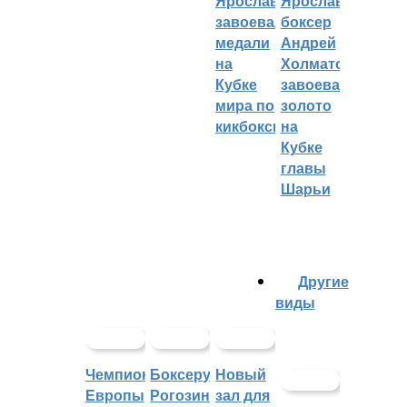
Ярославцы
Ярославский
завоевали
боксер
медали
Андрей
на
Холматов
Кубке
завоевал
мира по
золото
кикбоксингу
на
Кубке
главы
Шарьи
Другие
виды
Чемпионат
Боксеру
Новый
Европы
Рогозину
зал для