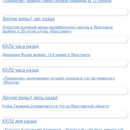
«Локомотив» назвали самой силовой командой за 12 сезонов
Другие виды
1 час назад
Открытие основной арены волейбольного центра в Ярославле
пройдет в 35-летие клуба «Ярославич»
КХЛ
2 часа назад
Джованни Фьоре выбрал 13-й номер в Ярославле
КХЛ
2 часа назад
«Локомотив» делегировал четырёх игроков в состав пермского
«Молота»
Другие виды
1 день назад
Кубок Гагарина отправляется в тур по Ярославской области
КХЛ
2 дня назад
«Трактор» возвращает ветеранов, «Локомотив» объявил тренерский