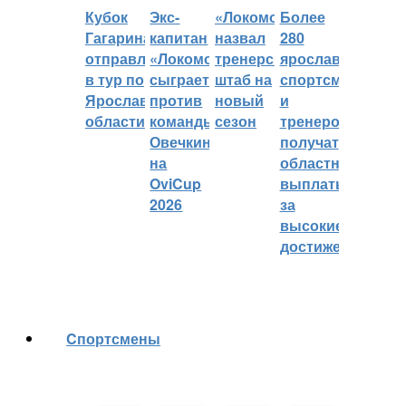
Кубок
Экс-
«Локомотив»
Более
Гагарина
капитан
назвал
280
отправляется
«Локомотива»
тренерский
ярославских
в тур по
сыграет
штаб на
спортсменов
Ярославской
против
новый
и
области
команды
сезон
тренеров
Овечкина
получат
на
областные
OviCup
выплаты
2026
за
высокие
достижения
Cпортсмены