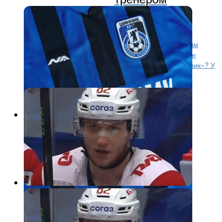
«Шинника»
В ряде телеграм-каналов появились сообщения о
возможном назначении Дмитрия Черышева главным
тренером ярославского «Шинника». Вопрос должен
решиться в течение недели. — Я возглавлю «Шинник»? У
меня...