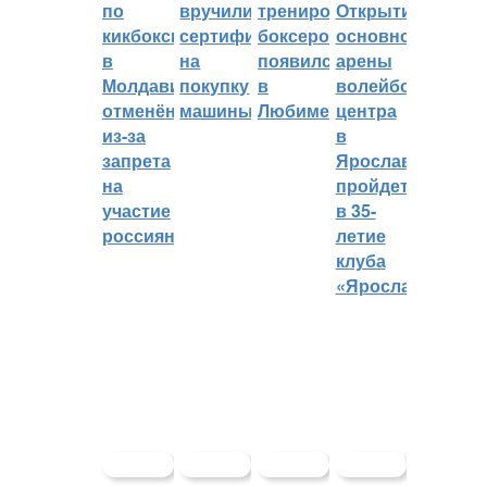
по
вручили
тренировок
Открытие
кикбоксингу
сертификат
боксеров
основной
в
на
появился
арены
Молдавии
покупку
в
волейбольного
отменён
машины
Любиме
центра
из-за
в
запрета
Ярославле
на
пройдет
участие
в 35-
россиян
летие
клуба
«Ярославич»