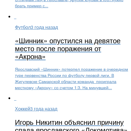
брать пример с...
Футбол
3 года назад
«Шинник» опустился на девятое
место после поражения от
«Акрона»
Ярославский «Шинник» потерпел поражение в очередном
туре первенства России по футболу первой лиги. В
Жигулевске Самарской области команда проиграла
местному «Акрону» со счетом 1:3. На минувшей...
Хоккей
3 года назад
Игорь Никитин объяснил причину
спада ярославского «Локомотива»