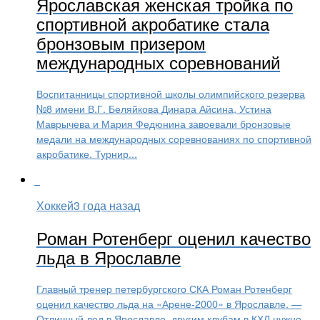
Ярославская женская тройка по
спортивной акробатике стала
бронзовым призером
международных соревнований
Воспитанницы спортивной школы олимпийского резерва
№8 имени В.Г. Беляйкова Динара Айсина, Устина
Маврычева и Мария Федюнина завоевали бронзовые
медали на международных соревнованиях по спортивной
акробатике. Турнир...
Хоккей
3 года назад
Роман Ротенберг оценил качество
льда в Ярославле
Главный тренер петербургского СКА Роман Ротенберг
оценил качество льда на «Арене-2000» в Ярославле. —
Отличный лед в Ярославле, другим клубам в КХЛ нужно