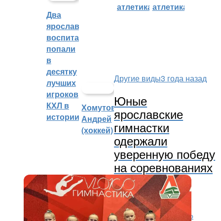
атлетика)
атлетика)
Два
ярославских
воспитанника
попали
в
десятку
Другие виды
3 года назад
лучших
игроков
Юные
КХЛ в
Хомутов
ярославские
истории
Андрей
гимнастки
(хоккей)
одержали
уверенную победу
на соревнованиях
РФСО
«Локомотив»
В этом году Открытый Кубок РФСО «Локомотив» по