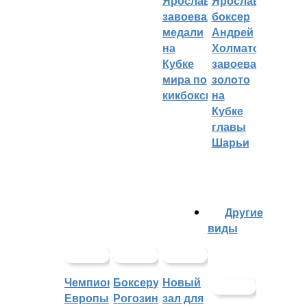
Ярославцы
Ярославский
завоевали
боксер
медали
Андрей
на
Холматов
Кубке
завоевал
мира по
золото
кикбоксингу
на
Кубке
главы
Шарьи
Другие
виды
Чемпионат
Боксеру
Новый
Европы
Рогозину
зал для