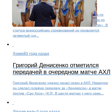
проходят в Ярославле
В Государственном училище олимпийского резерва по
хоккею состоялось торжественное открытие турнира по
художественной гимнастике «От дебюта к мастерству». В
статусе всероссийских соревнований он проводится
четвертый год...
Хоккей
3 года назад
Григорий Денисенко отметился
передачей в очередном матче АХЛ
Григорий Денисенко удачно начал сезон в АХЛ. Накануне
он сделал голевую передачу за «Хендерсон» в матче
против «Сан Хосе» (4:3). В шести матчах у него семь...
Другие виды
3 года назад