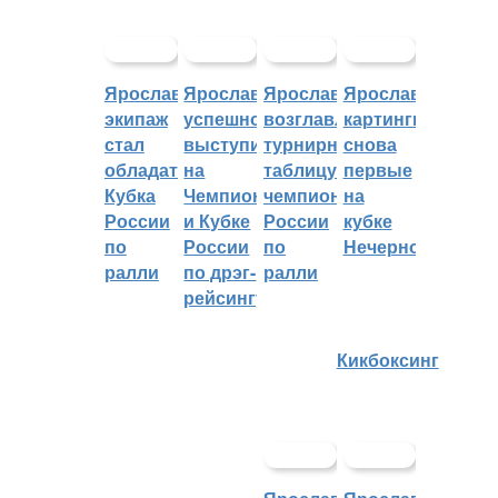
Ярославский
Ярославцы
Ярославцы
Ярославские
экипаж
успешно
возглавляют
картингисты
стал
выступили
турнирную
снова
обладателем
на
таблицу
первые
Кубка
Чемпионате
чемпионата
на
России
и Кубке
России
кубке
по
России
по
Нечерноземья
ралли
по дрэг-
ралли
рейсингу
Кикбоксинг