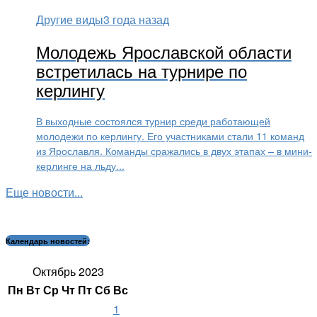
Другие виды
3 года назад
Молодежь Ярославской области
встретилась на турнире по
керлингу
В выходные состоялся турнир среди работающей
молодежи по керлингу. Его участниками стали 11 команд
из Ярославля. Команды сражались в двух этапах – в мини-
керлинге на льду...
Еще новости...
Календарь новостей:
Октябрь 2023
Пн
Вт
Ср
Чт
Пт
Сб
Вс
1