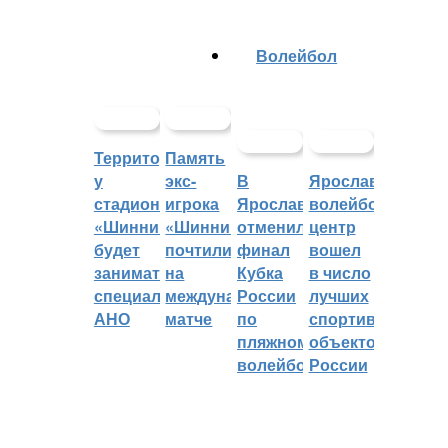
Волейбол
Территорией
Память
у
экс-
В
Ярославский
стадиона
игрока
Ярославле
волейбольный
«Шинник»
«Шинника»
отменили
центр
будет
почтили
финал
вошел
заниматься
на
Кубка
в число
специальное
международном
России
лучших
АНО
матче
по
спортивных
пляжному
объектов
волейболу
России