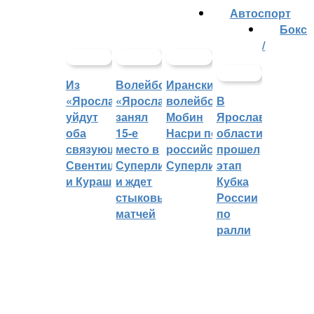
Автоспорт
Бокс
/
Из
Волейбольный
Иранский
«Ярославича»
«Ярославич»
волейболист
В
уйдут
занял
Мобин
Ярославской
оба
15-е
Насри покинет
области
связующих:
место в
российскую
прошел
Свентицкис
Суперлиге
Суперлигу
этап
и Кураш
и ждет
Кубка
стыковых
России
матчей
по
ралли