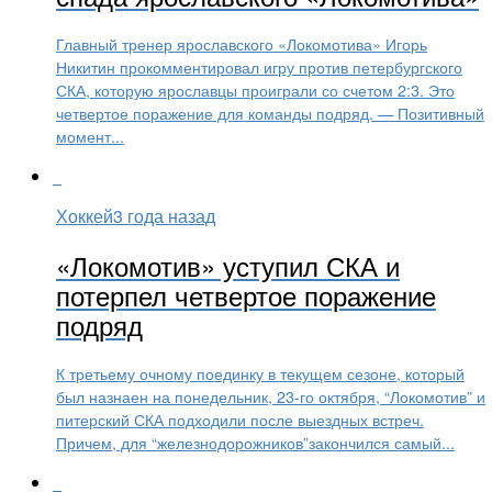
Главный тренер ярославского «Локомотива» Игорь
Никитин прокомментировал игру против петербургского
СКА, которую ярославцы проиграли со счетом 2:3. Это
четвертое поражение для команды подряд. — Позитивный
момент...
Хоккей
3 года назад
«Локомотив» уступил СКА и
потерпел четвертое поражение
подряд
К третьему очному поединку в текущем сезоне, который
был назнаен на понедельник, 23-го октября, “Локомотив” и
питерский СКА подходили после выездных встреч.
Причем, для “железнодорожников”закончился самый...