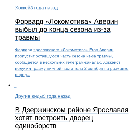
Хоккей
3 года назад
Форвард «Локомотива» Аверин
выбыл до конца сезона из-за
травмы
Форвард ярославского «Локомотива» Егор Аверин
пропустит оставшуюся часть сезона из-за травмы,
сообщается в нескольких телеграм-каналах. Хоккеист
получил травму нижней части тела 2 октября на разминке
перед...
Другие виды
3 года назад
В Дзержинском районе Ярославля
хотят построить дворец
единоборств