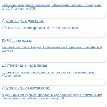
«Трактор» возвращает ветеранов, «Локомотив» объявил тренерский
штаб. Итоги дня в КХЛ
Другие виды
4 дня назад
«Локомотив» назвал тренерский штаб на новый сезон
КХЛ
5 дней назад
Пробные контракты Бокуна, Солянникова и Хохрякова. Трансферы 4
августа
Другие виды
3 часа назад
«Шинник» упустил преимущество в два мяча в домашней игре с
«Арсеналом»
Другие виды
20 часов назад
В День физкультурника ярославцы сделали зарядку с олимпийским
чемпионом и попробовали свои силы в ГТО