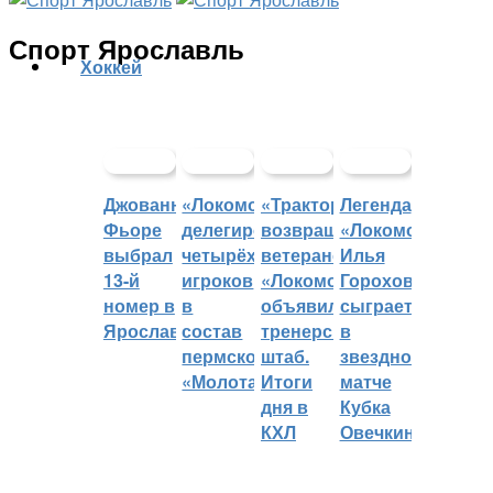
Спорт Ярославль
Хоккей
Джованни
«Локомотив»
«Трактор»
Легенда
Фьоре
делегировал
возвращает
«Локомотива»
выбрал
четырёх
ветеранов,
Илья
13-й
игроков
«Локомотив»
Горохов
номер в
в
объявил
сыграет
Ярославле
состав
тренерский
в
пермского
штаб.
звездном
«Молота»
Итоги
матче
дня в
Кубка
КХЛ
Овечкина