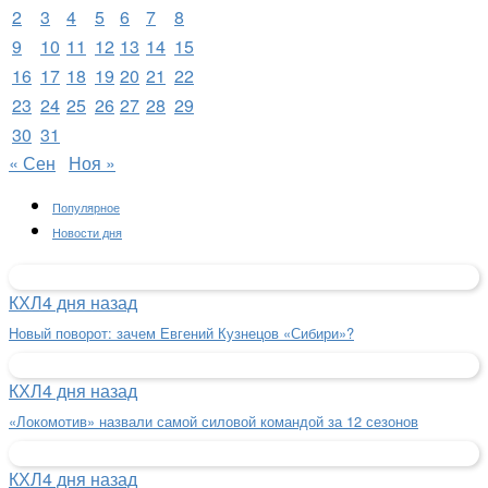
2
3
4
5
6
7
8
9
10
11
12
13
14
15
16
17
18
19
20
21
22
23
24
25
26
27
28
29
30
31
« Сен
Ноя »
Популярное
Новости дня
КХЛ
4 дня назад
Новый поворот: зачем Евгений Кузнецов «Сибири»?
КХЛ
4 дня назад
«Локомотив» назвали самой силовой командой за 12 сезонов
КХЛ
4 дня назад