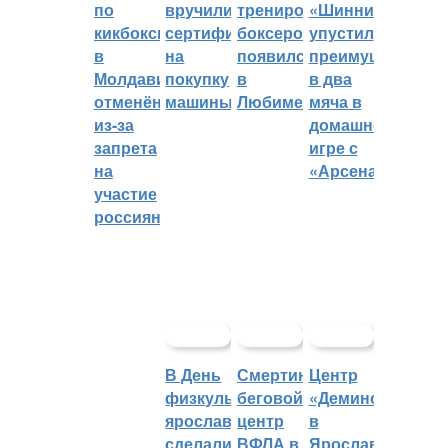
по
вручили
тренировок
«Шинник»
кикбоксингу
сертификат
боксеров
упустил
в
на
появился
преимущество
Молдавии
покупку
в
в два
отменён
машины
Любиме
мяча в
из-за
домашней
запрета
игре с
на
«Арсеналом»
участие
россиян
В День
Смертин:
Центр
физкультурника
беговой
«Демино»
ярославцы
центр
в
сделали
ВФЛА в
Ярославской