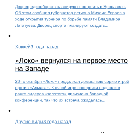
Дворец единоборств планируют построить в Ярославле.
Об этом сообщил губернатор региона Михаил Евраев в
ходе открытия турнира по борьбе памяти Владимира
Лататуева. Дворец спорта планируют создать...
Хоккей
3 года назад
«Локо» вернулся на первое место
на Западе
23-го октября «Локо» продолжал домашнюю серию игрой
против «Алмаза». К очной игре соперники подошли в
ранге лидеров «золотого» дивизиона Западной
конференции, так что их встреча ожидалась...
Другие виды
3 года назад