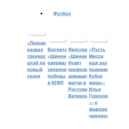
Футбол
«Локомотив»
назвал
Воспитанники
Ярославский
«Пусть
тренерский
«Шинника»
«Шинник»
Месси
штаб на
одержали
будет
еще раз
новый
уверенные
проводить
поднимет
сезон
победы
домашние
Кубок
в ЮФЛ
матчи в
мира»:
Ростове
Илья
Великом
Горохов
— о
фаворитах
чемпионата