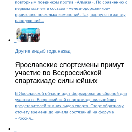
повторным поединком против «Алмаза». По сравнению с
первым матчем в составе «железнодорожников»
произошло несколько изменений. Так, вернулся в заявку
нападающий...
Другие виды
3 года назад
Ярославские спортсмены примут
участие во Всероссийской
спартакиаде сильнейших
В Ярославской области идет формирование сборной для
участия во Всероссийской спартакиаде сильнейших
представителей зимних видов спорта. Старт обратному
отсчету времени до начала состязаний на форуме
«Россия...