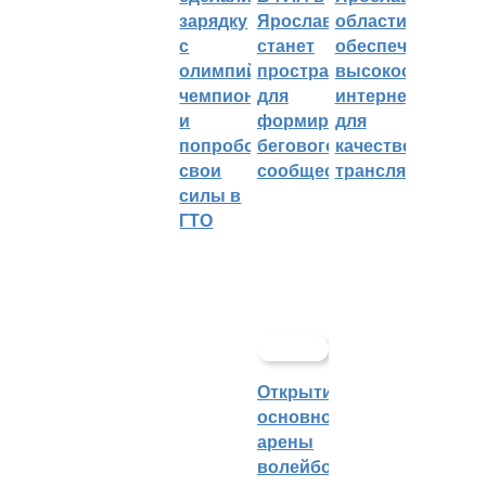
зарядку
Ярославле
области
с
станет
обеспечивают
олимпийским
пространством
высокоскорост
чемпионом
для
интернетом
и
формирования
для
попробовали
бегового
качественных
свои
сообщества
трансляций
силы в
ГТО
Открытие
основной
арены
волейбольного