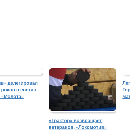
в» делегировал
Ле
гроков в состав
Го
 «Молота»
ма
«Трактор» возвращает
ветеранов, «Локомотив»