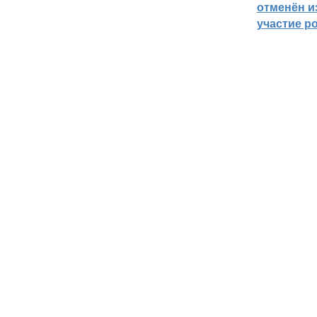
отменён из
участие р