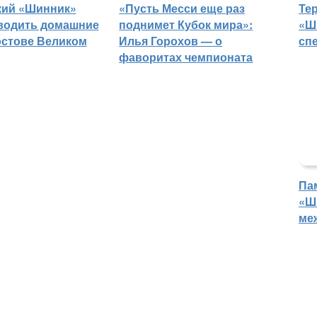
кий «Шинник»
«Пусть Месси еще раз
Те
водить домашние
поднимет Кубок мира»:
«Ш
остове Великом
Илья Горохов — о
сп
фаворитах чемпионата
Па
«Ш
ме