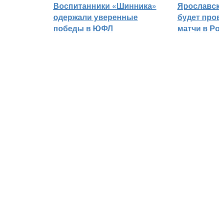
Воспитанники «Шинника»
Ярославс
одержали уверенные
будет про
победы в ЮФЛ
матчи в Р