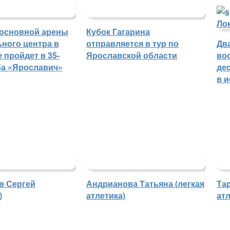
основной арены
Кубок Гагарина
ного центра в
отправляется в тур по
Дв
 пройдет в 35-
Ярославской области
во
ба «Ярославич»
де
в 
в Сергей
Андрианова Татьяна (легкая
Та
)
атлетика)
атл