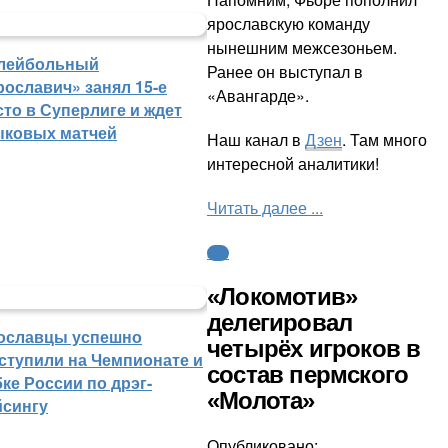
ярославскую команду
нынешним межсезоньем.
лейбольный
Ранее он выступал в
рославич» занял 15-е
«Авангарде».
сто в Суперлиге и ждет
ыковых матчей
Наш канал в
Дзен
. Там много
интересной аналитики!
Читать далее ...
КХЛ
«Локомотив»
делегировал
ославцы успешно
четырёх игроков в
ступили на Чемпионате и
состав пермского
ке России по дрэг-
«Молота»
йсингу
Опубликовано: