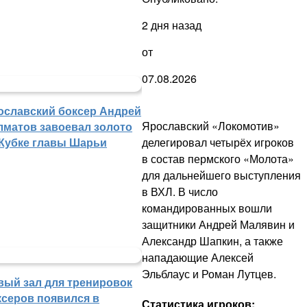
2 дня назад
от
07.08.2026
ославский боксер Андрей
Ярославский «Локомотив»
лматов завоевал золото
 Кубке главы Шарьи
делегировал четырёх игроков
в состав пермского «Молота»
для дальнейшего выступления
в ВХЛ. В число
командированных вошли
защитники Андрей Малявин и
Александр Шапкин, а также
нападающие Алексей
Эльблаус и Роман Лутцев.
вый зал для тренировок
ксеров появился в
Статистика игроков: