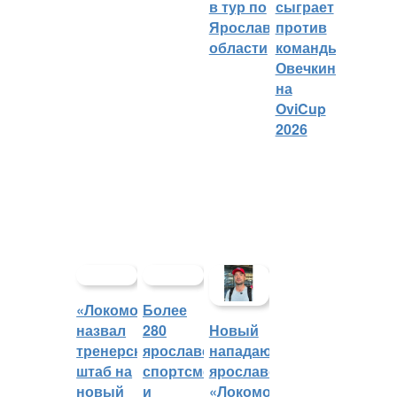
в тур по
сыграет
Ярославской
против
области
команды
Овечкина
на
OviCup
2026
«Локомотив»
Более
назвал
280
Новый
тренерский
ярославских
нападающий
штаб на
спортсменов
ярославского
новый
и
«Локомотива»