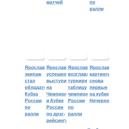
матчей
по
ралли
Ярославский
Ярославцы
Ярославцы
Ярославские
экипаж
успешно
возглавляют
картингисты
стал
выступили
турнирную
снова
обладателем
на
таблицу
первые
Кубка
Чемпионате
чемпионата
на кубке
России
и Кубке
России
Нечерноземья
по
России
по
ралли
по дрэг-
ралли
рейсингу