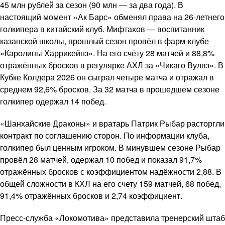
45 млн рублей за сезон (90 млн — за два года). В
настоящий момент «Ак Барс» обменял права на 26-летнего
голкипера в китайский клуб. Мифтахов — воспитанник
казанской школы, прошлый сезон провёл в фарм-клубе
«Каролины Харрикейнз». На его счёту 28 матчей и 88,8%
отражённых бросков в регулярке АХЛ за «Чикаго Вулвз». В
Кубке Колдера 2026 он сыграл четыре матча и отражал в
среднем 92,6% бросков. За 32 матча в прошедшем сезоне
голкипер одержал 14 побед.
«Шанхайские Драконы» и вратарь Патрик Рыбар расторгли
контракт по соглашению сторон. По информации клуба,
голкипер был ценным игроком. В минувшем сезоне Рыбар
провёл 28 матчей, одержал 10 побед и показал 91,7%
отражённых бросков с коэффициентом надёжности 2,88. В
общей сложности в КХЛ на его счету 159 матчей, 68 побед,
91,4% отражённых бросков и 2,74 коэффициент.
Пресс-служба «Локомотива» представила тренерский штаб