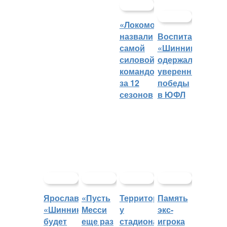
«Локомотив»
назвали
Воспитанники
самой
«Шинника»
силовой
одержали
командой
уверенные
за 12
победы
сезонов
в ЮФЛ
Ярославский
«Пусть
Территорией
Память
«Шинник»
Месси
у
экс-
будет
еще раз
стадиона
игрока