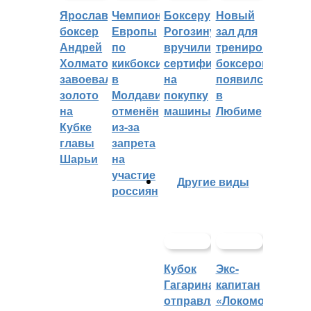
Ярославский
Чемпионат
Боксеру
Новый
боксер
Европы
Рогозину
зал для
Андрей
по
вручили
тренировок
Холматов
кикбоксингу
сертификат
боксеров
завоевал
в
на
появился
золото
Молдавии
покупку
в
на
отменён
машины
Любиме
Кубке
из-за
главы
запрета
Шарьи
на
участие
Другие виды
россиян
Кубок
Экс-
Гагарина
капитан
отправляется
«Локомотива»