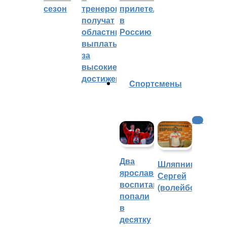
сезон
тренеров
прилетел
получат
в
областные
Россию
выплаты
за
высокие
достижения
Cпортсмены
КХЛ
Два
Шляпников
ярославских
Сергей
воспитанника
(волейбол)
попали
в
десятку