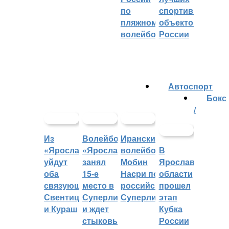
по
спортивных
пляжному
объектов
волейболу
России
Автоспорт
Бокс
/
Из
Волейбольный
Иранский
«Ярославича»
«Ярославич»
волейболист
В
уйдут
занял
Мобин
Ярославской
оба
15-е
Насри покинет
области
связующих:
место в
российскую
прошел
Свентицкис
Суперлиге
Суперлигу
этап
и Кураш
и ждет
Кубка
стыковых
России