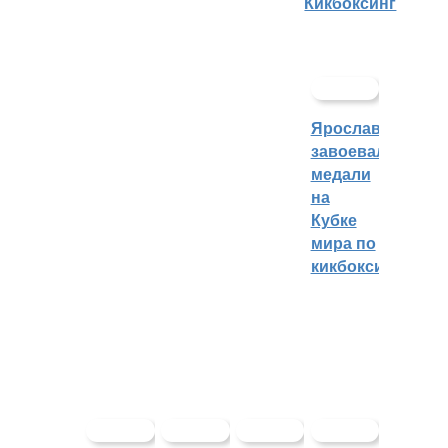
Кикбоксинг
Ярославцы
завоевали
медали
на
Кубке
мира по
кикбоксингу