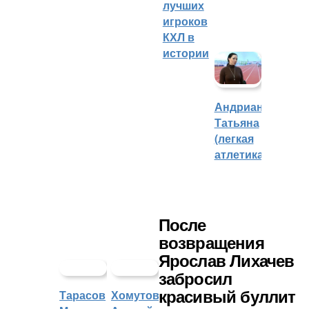
лучших
игроков
КХЛ в
истории
Андрианова
Татьяна
(легкая
атлетика)
После
возвращения
Ярослав Лихачев
забросил
Тарасов
Хомутов
красивый буллит