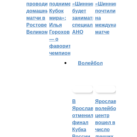
проводить
поднимет
«Шинник»
«Шинника»
домашние
Кубок
будет
почтили
матчи в
мира»:
заниматься
на
Ростове
Илья
специальное
международном
Великом
Горохов
АНО
матче
— о
фаворитах
чемпионата
Волейбол
В
Ярославский
Ярославле
волейбольный
отменили
центр
финал
вошел в
Кубка
число
России
лучших