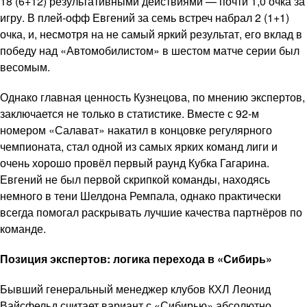
18 (6+12) результативными действиями — почти 1,0 очка за
игру. В плей-офф Евгений за семь встреч набрал 2 (1+1)
очка, и, несмотря на не самый яркий результат, его вклад в
победу над «Автомобилистом» в шестом матче серии был
весомым.
Однако главная ценность Кузнецова, по мнению экспертов,
заключается не только в статистике. Вместе с 92-м
номером «Салават» накатил в концовке регулярного
чемпионата, стал одной из самых ярких команд лиги и
очень хорошо провёл первый раунд Кубка Гагарина.
Евгений не был первой скрипкой команды, находясь
немного в тени Шелдона Ремпала, однако практически
всегда помогал раскрывать лучшие качества партнёров по
команде.
Позиция экспертов: логика перехода в «Сибирь»
Бывший генеральный менеджер клубов КХЛ Леонид
Вайсфельд считает вариант с «Сибирью» абсолютно