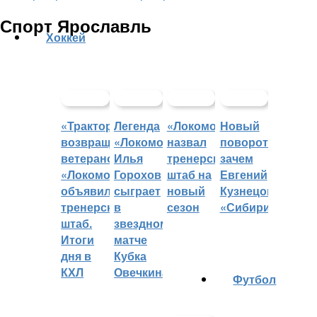
Спорт Ярославль
Хоккей
«Трактор»
Легенда
«Локомотив»
Новый
возвращает
«Локомотива»
назвал
поворот:
ветеранов,
Илья
тренерский
зачем
«Локомотив»
Горохов
штаб на
Евгений
объявил
сыграет
новый
Кузнецов
тренерский
в
сезон
«Сибири»?
штаб.
звездном
Итоги
матче
дня в
Кубка
КХЛ
Овечкина
Футбол