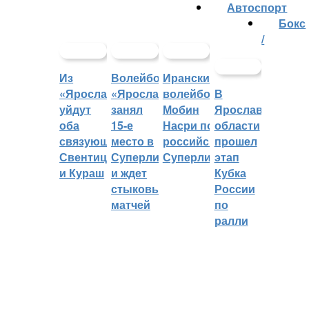
Автоспорт
Бокс
/
Из
Волейбольный
Иранский
«Ярославича»
«Ярославич»
волейболист
В
уйдут
занял
Мобин
Ярославской
оба
15-е
Насри покинет
области
связующих:
место в
российскую
прошел
Свентицкис
Суперлиге
Суперлигу
этап
и Кураш
и ждет
Кубка
стыковых
России
матчей
по
ралли