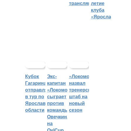
трансляций
летие
клуба
«Ярославич»
Кубок
Экс-
«Локомотив»
Гагарина
капитан
назвал
отправляется
«Локомотива»
тренерский
в тур по
сыграет
штаб на
Ярославской
против
новый
области
команды
сезон
Овечкина
на
OviCup