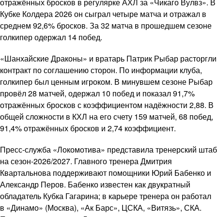
отражённых бросков в регулярке АХЛ за «Чикаго Вулвз». В
Кубке Колдера 2026 он сыграл четыре матча и отражал в
среднем 92,6% бросков. За 32 матча в прошедшем сезоне
голкипер одержал 14 побед.
«Шанхайские Драконы» и вратарь Патрик Рыбар расторгли
контракт по соглашению сторон. По информации клуба,
голкипер был ценным игроком. В минувшем сезоне Рыбар
провёл 28 матчей, одержал 10 побед и показал 91,7%
отражённых бросков с коэффициентом надёжности 2,88. В
общей сложности в КХЛ на его счету 159 матчей, 68 побед,
91,4% отражённых бросков и 2,74 коэффициент.
Пресс-служба «Локомотива» представила тренерский штаб
на сезон-2026/2027. Главного тренера Дмитрия
Квартальнова поддерживают помощники Юрий Бабенко и
Александр Перов. Бабенко известен как двукратный
обладатель Кубка Гагарина; в карьере тренера он работал
в «Динамо» (Москва), «Ак Барс», ЦСКА, «Витязь», СКА.