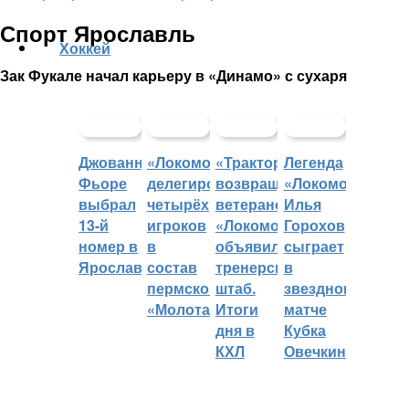
Спорт Ярославль
Хоккей
Зак Фукале начал карьеру в «Динамо» с сухаря
Джованни
«Локомотив»
«Трактор»
Легенда
Фьоре
делегировал
возвращает
«Локомотива»
выбрал
четырёх
ветеранов,
Илья
13-й
игроков
«Локомотив»
Горохов
номер в
в
объявил
сыграет
Ярославле
состав
тренерский
в
пермского
штаб.
звездном
«Молота»
Итоги
матче
дня в
Кубка
КХЛ
Овечкина