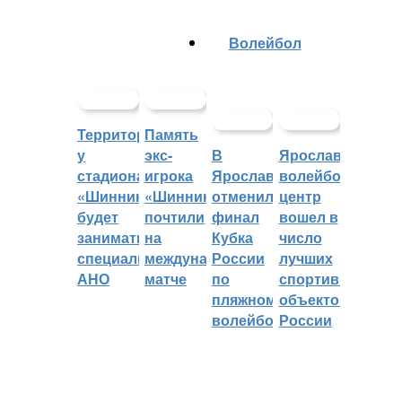
Волейбол
Территорией
Память
у
экс-
В
Ярославский
стадиона
игрока
Ярославле
волейбольный
«Шинник»
«Шинника»
отменили
центр
будет
почтили
финал
вошел в
заниматься
на
Кубка
число
специальное
международном
России
лучших
АНО
матче
по
спортивных
пляжному
объектов
волейболу
России