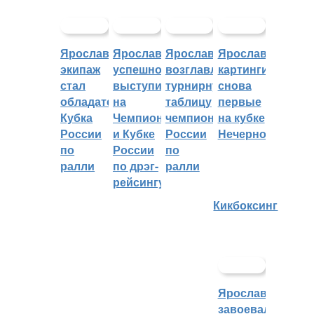
Ярославский
Ярославцы
Ярославцы
Ярославские
экипаж
успешно
возглавляют
картингисты
стал
выступили
турнирную
снова
обладателем
на
таблицу
первые
Кубка
Чемпионате
чемпионата
на кубке
России
и Кубке
России
Нечерноземья
по
России
по
ралли
по дрэг-
ралли
рейсингу
Кикбоксинг
Ярославцы
завоевали