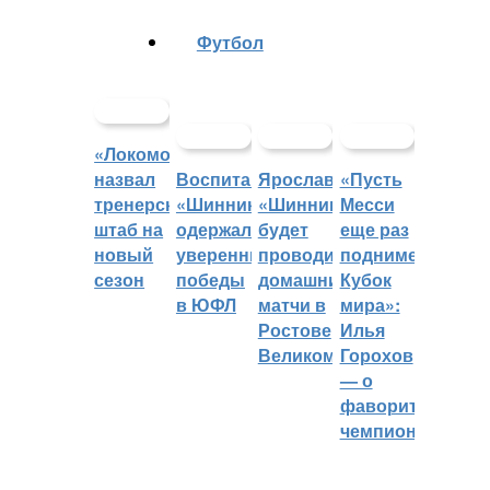
Футбол
«Локомотив»
назвал
Воспитанники
Ярославский
«Пусть
тренерский
«Шинника»
«Шинник»
Месси
штаб на
одержали
будет
еще раз
новый
уверенные
проводить
поднимет
сезон
победы
домашние
Кубок
в ЮФЛ
матчи в
мира»:
Ростове
Илья
Великом
Горохов
— о
фаворитах
чемпионата