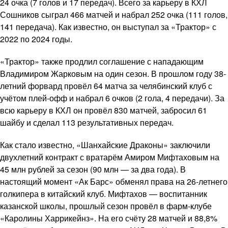
24 очка (7 голов и 17 передач). Всего за карьеру в КХЛ
Сошников сыграл 466 матчей и набрал 252 очка (111 голов,
141 передача). Как известно, он выступал за «Трактор» с
2022 по 2024 годы.
«Трактор» также продлил соглашение с нападающим
Владимиром Жарковым на один сезон. В прошлом году 38-
летний форвард провёл 64 матча за челябинский клуб с
учётом плей-офф и набрал 6 очков (2 гола, 4 передачи). За
всю карьеру в КХЛ он провёл 830 матчей, забросил 61
шайбу и сделал 113 результативных передач.
Как стало известно, «Шанхайские Драконы» заключили
двухлетний контракт с вратарём Амиром Мифтаховым на
45 млн рублей за сезон (90 млн — за два года). В
настоящий момент «Ак Барс» обменял права на 26-летнего
голкипера в китайский клуб. Мифтахов — воспитанник
казанской школы, прошлый сезон провёл в фарм-клубе
«Каролины Харрикейнз». На его счёту 28 матчей и 88,8%