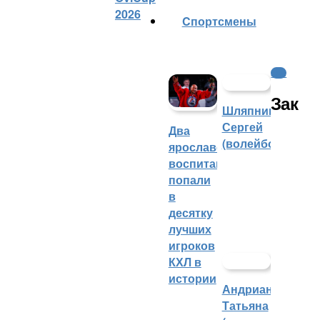
2026
Cпортсмены
КХЛ
Зак
Шляпников
Сергей
Два
(волейбол)
ярославских
воспитанника
попали
в
десятку
лучших
игроков
КХЛ в
истории
Андрианова
Татьяна