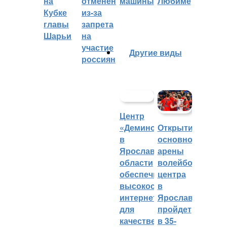
на
отменён
машины
Любиме
Кубке
из-за
главы
запрета
Шарьи
на
участие
Другие виды
россиян
Центр
«Демино»
Открытие
в
основной
Ярославской
арены
области
волейбольного
обеспечивают
центра
высокоскоростным
в
интернетом
Ярославле
для
пройдет
качественных
в 35-