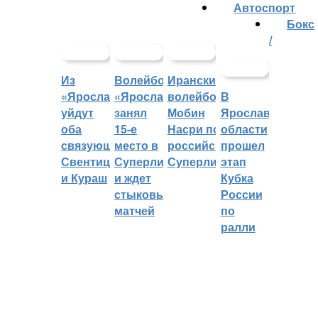
Автоспорт
Бокс
/
Из
Волейбольный
Иранский
«Ярославича»
«Ярославич»
волейболист
В
уйдут
занял
Мобин
Ярославской
оба
15-е
Насри покинет
области
связующих:
место в
российскую
прошел
Свентицкис
Суперлиге
Суперлигу
этап
и Кураш
и ждет
Кубка
стыковых
России
матчей
по
ралли