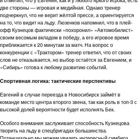
и отметил, что у Евгения, как и у любого яркого игрока, есть
две стороны — игровая и медийная. Однако тренер
подчеркнул, что не верит жёлтой прессе, а ориентируется
на то, что видит на льду. Люзенков напомнил, что в плей-
офф Кузнецов фактически «похоронил» «Автомобилист»
своим весомым вкладом в победу, а его игровое время
приближается к 20 минутам за матч. На вопрос о
конкуренции с «Трактором» тренер ответил, что от своих
слов не отказывается, но выбор остаётся за Евгением, и
«Сибирь» готова к любому развитию событий.
Спортивная логика: тактические перспективы
Евгений в случае переезда в Новосибирск займёт в
команде место центра второго звена, так как роль в топ-3 с
высокой долей вероятности будет исполнять Бек.
Особого внимания заслуживает способность Кузнецова
творить на льду в спецбригадах большинства.
Потенциально мы можем увидеть интересный симбиоз