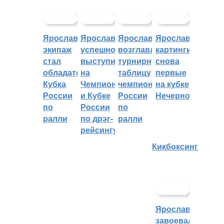
Ярославский
Ярославцы
Ярославцы
Ярославские
экипаж
успешно
возглавляют
картингисты
стал
выступили
турнирную
снова
обладателем
на
таблицу
первые
Кубка
Чемпионате
чемпионата
на кубке
России
и Кубке
России
Нечерноземья
по
России
по
ралли
по дрэг-
ралли
рейсингу
Кикбоксинг
Ярославцы
завоевали