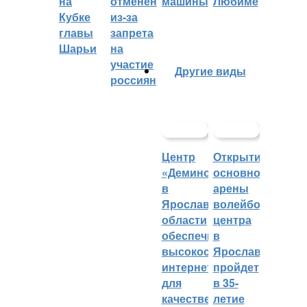
на
отменён
машины
Любиме
Кубке
из-за
главы
запрета
Шарьи
на
участие
Другие виды
россиян
Центр
Открытие
«Демино»
основной
в
арены
Ярославской
волейбольного
области
центра
обеспечивают
в
высокоскоростным
Ярославле
интернетом
пройдет
для
в 35-
качественных
летие