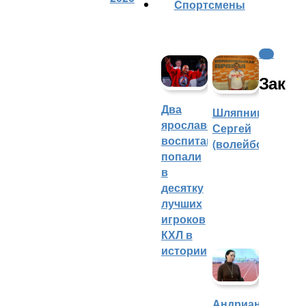
Cпортсмены
КХЛ
Зак
Два
Шляпников
ярославских
Сергей
воспитанника
(волейбол)
попали
в
десятку
лучших
игроков
КХЛ в
истории
Андрианова