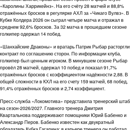
«Каролины Харрикейнз». На его счёту 28 матчей и 88,8%
отражённых бросков в регулярке АХЛ за «Чикаго Вулвз». В
Кубке Колдера 2026 он сыграл четыре матча и отражал в
среднем 92,6% бросков. За 32 матча в прошедшем сезоне
голкипер одержал 14 побед.
«Шанхайские Драконы» и вратарь Патрик Рыбар расторгли
контракт по соглашению сторон. По информации клуба,
голкипер был ценным игроком. В минувшем сезоне Рыбар
провёл 28 матчей, одержал 10 побед и показал 91,7%
отражённых бросков с коэффициентом надёжности 2,88. В
общей сложности в КХЛ на его счету 159 матчей, 68 побед,
91,4% отражённых бросков и 2,74 коэффициент.
Пресс-служба «Локомотива» представила тренерский штаб
на сезон-2026/2027. Главного тренера Дмитрия
Квартальнова поддерживают помощники Юрий Бабенко и
Александр Перов. Бабенко известен как двукратный
обладатель Кубка Гагарина; в карьере тренера он работал