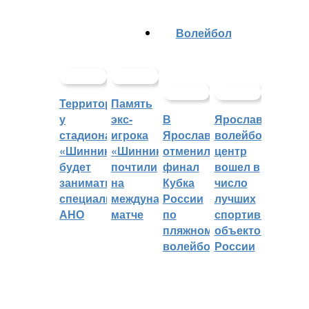
Волейбол
Территорией
Память
у
экс-
В
Ярославский
стадиона
игрока
Ярославле
волейбольный
«Шинник»
«Шинника»
отменили
центр
будет
почтили
финал
вошел в
заниматься
на
Кубка
число
специальное
международном
России
лучших
АНО
матче
по
спортивных
пляжному
объектов
волейболу
России