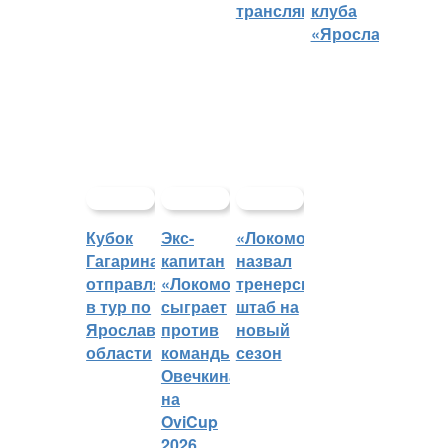
трансляций
клуба
«Ярославич»
Кубок
Экс-
«Локомотив»
Гагарина
капитан
назвал
отправляется
«Локомотива»
тренерский
в тур по
сыграет
штаб на
Ярославской
против
новый
области
команды
сезон
Овечкина
на
OviCup
2026