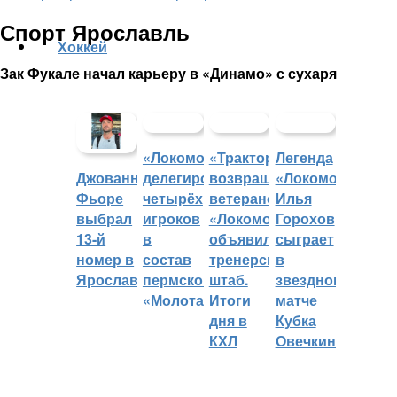
Спорт Ярославль
Хоккей
Зак Фукале начал карьеру в «Динамо» с сухаря
«Локомотив»
«Трактор»
Легенда
делегировал
возвращает
«Локомотива»
Джованни
четырёх
ветеранов,
Илья
Фьоре
игроков
«Локомотив»
Горохов
выбрал
в
объявил
сыграет
13-й
состав
тренерский
в
номер в
пермского
штаб.
звездном
Ярославле
«Молота»
Итоги
матче
дня в
Кубка
КХЛ
Овечкина