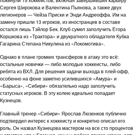
покинули 15 хоккеистов, включая завершивших карьеру
Сергея Широкова и Валентина Пьянова, а также двух
легионеров — Чейза Приски и Энди Андреоффа. Им на
замену пришли 13 игроков, из иностранцев в составе
остался лишь Тэйлор Бек. Клуб сумел заполучить Егора
Коршкова из «Трактора» и двукратного обладателя Кубка
Гагарина Степана Никулина из «Локомотива».
Однако в плане громких трансферов в атаку это всё:
остальные новички — либо молодые хоккеисты, либо
ребята из ВХЛ. Для решения задачи выхода в плей-офф,
особенно на фоне заметно усилившихся «Амура» и
«Барыса», «Сибири» обязательно надо заполучить
статусных игроков. В эту колею идеально попадает
Кузнецов.
Главный тренер «Сибири» Ярослав Люзенков публично
подтвердил интерес к хоккеисту и конкретно описал его
роль. Он назвал Кузнецова мастером на все сто процентов