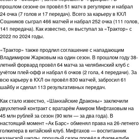
прошлом сезоне он провёл 51 матч в регулярке и набрал
24 очка (7 голов и 17 передач). Всего за карьеру в КХЛ
Сошников сыграл 466 матчей и набрал 252 очка (111 голов,
141 передача). Как известно, он выступал за «Трактор» с
2022 по 2024 годы.
«Трактор» также продлил соглашение с нападающим
Владимиром Жарковым на один сезон. В прошлом году 38-
летний форвард провёл 64 матча за челябинский клуб с
учётом плей-офф и набрал 6 очков (2 гола, 4 передачи). За
всю карьеру в КХЛ он провёл 830 матчей, забросил 61
шайбу и сделал 113 результативных передач.
Как стало известно, «Шанхайские Драконы» заключили
двухлетний контракт с вратарём Амиром Мифтаховым на
45 млн рублей за сезон (90 млн — за два года). В
настоящий момент «Ак Барс» обменял права на 26-летнего
голкипера в китайский клуб. Мифтахов — воспитанник
казанской школы, прошлый сезон провёл в фарм-клубе