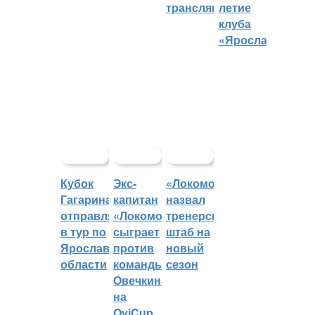
трансляций
летие
клуба
«Ярославич»
Кубок
Экс-
«Локомотив»
Гагарина
капитан
назвал
отправляется
«Локомотива»
тренерский
в тур по
сыграет
штаб на
Ярославской
против
новый
области
команды
сезон
Овечкина
на
OviCup