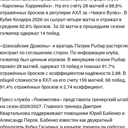
«Каролины Харрикейнз». На его счёту 28 матчей и 88,8%
отражённых бросков в регулярке АХЛ за «Чикаго Вулвз». В
Кубке Колдера 2026 он сыграл четыре матча и отражал в
среднем 92,6% бросков. За 32 матча в прошедшем сезоне
голкипер одержал 14 побед.
«Шанхайские Драконы» и вратарь Патрик Рыбар расторгли
контракт по соглашению сторон. По информации клуба,
голкипер был ценным игроком. В минувшем сезоне Рыбар
провёл 28 матчей, одержал 10 побед и показал 91,7%
отражённых бросков с коэффициентом надёжности 2,88. В
общей сложности в КХЛ на его счету 159 матчей, 68 побед,
91,4% отражённых бросков и 2,74 коэффициент.
Пресс-служба «Локомотива» представила тренерский штаб
на сезон-2026/2027. Главного тренера Дмитрия
Квартальнова поддерживают помощники Юрий Бабенко и
Александр Перов. Бабенко известен как двукратный
обладатель Кубка Гагарина; в карьере тренера он работал