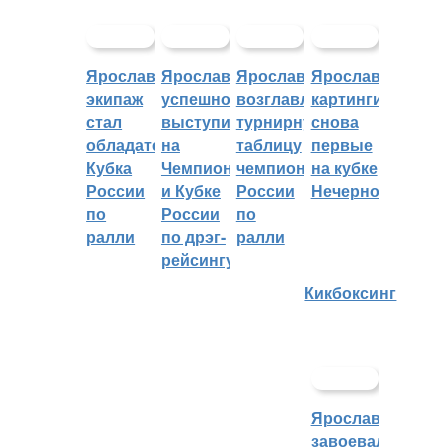
Ярославский
Ярославцы
Ярославцы
Ярославские
экипаж
успешно
возглавляют
картингисты
стал
выступили
турнирную
снова
обладателем
на
таблицу
первые
Кубка
Чемпионате
чемпионата
на кубке
России
и Кубке
России
Нечерноземья
по
России
по
ралли
по дрэг-
ралли
рейсингу
Кикбоксинг
Ярославцы
завоевали