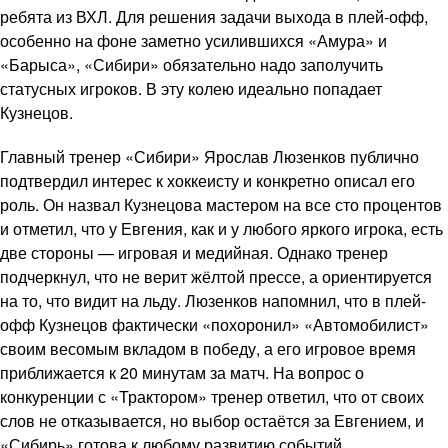
ребята из ВХЛ. Для решения задачи выхода в плей-офф,
особенно на фоне заметно усилившихся «Амура» и
«Барыса», «Сибири» обязательно надо заполучить
статусных игроков. В эту колею идеально попадает
Кузнецов.
Главный тренер «Сибири» Ярослав Люзенков публично
подтвердил интерес к хоккеисту и конкретно описал его
роль. Он назвал Кузнецова мастером на все сто процентов
и отметил, что у Евгения, как и у любого яркого игрока, есть
две стороны — игровая и медийная. Однако тренер
подчеркнул, что не верит жёлтой прессе, а ориентируется
на то, что видит на льду. Люзенков напомнил, что в плей-
офф Кузнецов фактически «похоронил» «Автомобилист»
своим весомым вкладом в победу, а его игровое время
приближается к 20 минутам за матч. На вопрос о
конкуренции с «Трактором» тренер ответил, что от своих
слов не отказывается, но выбор остаётся за Евгением, и
«Сибирь» готова к любому развитию событий.