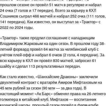
прошлом сезоне он провёл 51 матч в регулярке и набрал
24 очка (7 голов и 17 передач). Всего за карьеру в КХЛ
Сошников сыграл 466 матчей и набрал 252 очка (111 голов,
141 передача). Как известно, он выступал за «Трактор» с
2022 по 2024 годы.
«Трактор» также продлил соглашение с нападающим
Владимиром Жарковым на один сезон. В прошлом году 38-
летний форвард провёл 64 матча за челябинский клуб с
учётом плей-офф и набрал 6 очков (2 гола, 4 передачи). За
всю карьеру в КХЛ он провёл 830 матчей, забросил 61
шайбу и сделал 113 результативных передач.
Как стало известно, «Шанхайские Драконы» заключили
двухлетний контракт с вратарём Амиром Мифтаховым на
45 млн рублей за сезон (90 млн — за два года). В
настоящий момент «Ак Барс» обменял права на 26-летнего
голкипера в китайский клуб. Мифтахов — воспитанник
казанской школы, прошлый сезон провёл в фарм-клубе