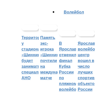
Волейбол
Территорией
Память
у
экс-
В
Ярославский
стадиона
игрока
Ярославле
волейбольный
«Шинник»
«Шинника»
отменили
центр
будет
почтили
финал
вошел в
заниматься
на
Кубка
число
специальное
международном
России
лучших
АНО
матче
по
спортивных
пляжному
объектов
волейболу
России