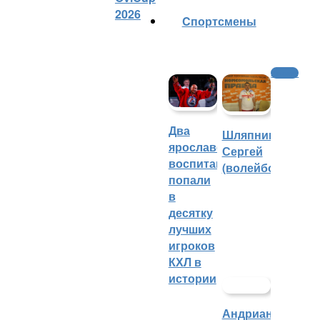
2026
Cпортсмены
Хоккей
Два
Шляпников
ярославских
Сергей
воспитанника
(волейбол)
попали
в
десятку
лучших
игроков
КХЛ в
истории
Андрианова