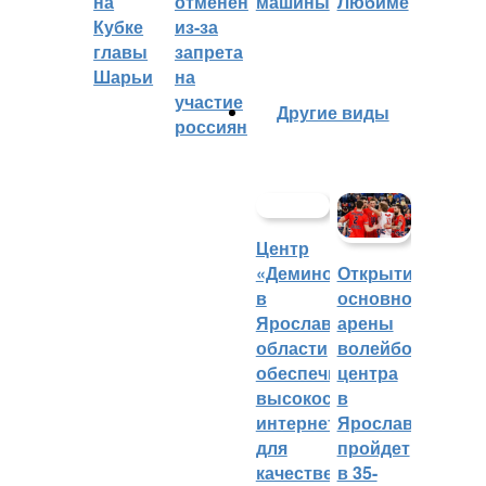
на
отменён
машины
Любиме
Кубке
из-за
главы
запрета
Шарьи
на
участие
Другие виды
россиян
Центр
«Демино»
Открытие
в
основной
Ярославской
арены
области
волейбольного
обеспечивают
центра
высокоскоростным
в
интернетом
Ярославле
для
пройдет
качественных
в 35-