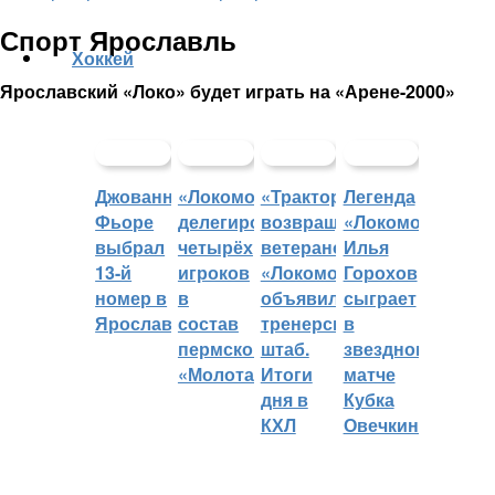
Спорт Ярославль
Хоккей
Ярославский «Локо» будет играть на «Арене-2000»
Джованни
«Локомотив»
«Трактор»
Легенда
Фьоре
делегировал
возвращает
«Локомотива»
выбрал
четырёх
ветеранов,
Илья
13-й
игроков
«Локомотив»
Горохов
номер в
в
объявил
сыграет
Ярославле
состав
тренерский
в
пермского
штаб.
звездном
«Молота»
Итоги
матче
дня в
Кубка
КХЛ
Овечкина