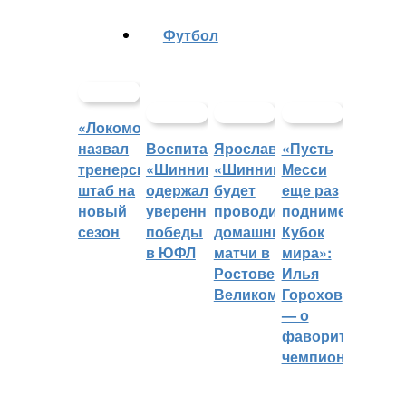
Футбол
«Локомотив»
назвал
Воспитанники
Ярославский
«Пусть
тренерский
«Шинника»
«Шинник»
Месси
штаб на
одержали
будет
еще раз
новый
уверенные
проводить
поднимет
сезон
победы
домашние
Кубок
в ЮФЛ
матчи в
мира»:
Ростове
Илья
Великом
Горохов
— о
фаворитах
чемпионата