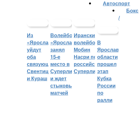
Автоспорт
Бокс
/
Из
Волейбольный
Иранский
«Ярославича»
«Ярославич»
волейболист
В
уйдут
занял
Мобин
Ярославской
оба
15-е
Насри покинет
области
связующих:
место в
российскую
прошел
Свентицкис
Суперлиге
Суперлигу
этап
и Кураш
и ждет
Кубка
стыковых
России
матчей
по
ралли