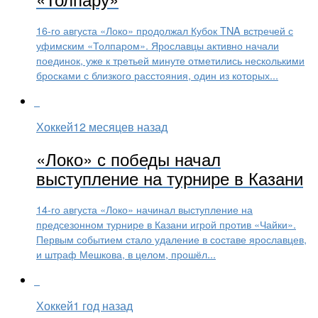
16-го августа «Локо» продолжал Кубок TNA встречей с
уфимским «Толпаром». Ярославцы активно начали
поединок, уже к третьей минуте отметились несколькими
бросками с близкого расстояния, один из которых...
Хоккей
12 месяцев назад
«Локо» с победы начал
выступление на турнире в Казани
14-го августа «Локо» начинал выступление на
предсезонном турнире в Казани игрой против «Чайки».
Первым событием стало удаление в составе ярославцев,
и штраф Мешкова, в целом, прошёл...
Хоккей
1 год назад