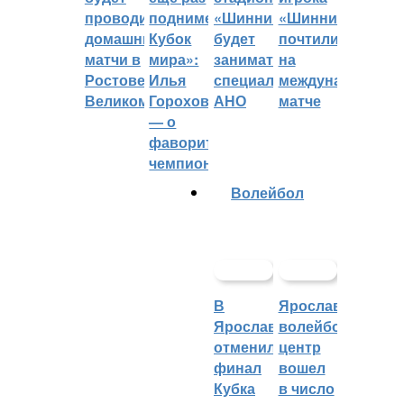
проводить
поднимет
«Шинник»
«Шинника»
домашние
Кубок
будет
почтили
матчи в
мира»:
заниматься
на
Ростове
Илья
специальное
международном
Великом
Горохов
АНО
матче
— о
фаворитах
чемпионата
Волейбол
В
Ярославский
Ярославле
волейбольный
отменили
центр
финал
вошел
Кубка
в число