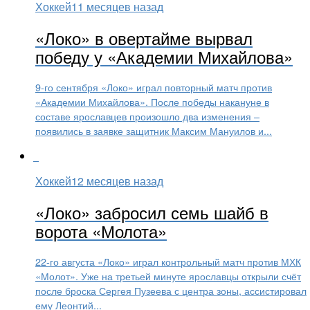
Хоккей
11 месяцев назад
«Локо» в овертайме вырвал
победу у «Академии Михайлова»
9-го сентября «Локо» играл повторный матч против
«Академии Михайлова». После победы накануне в
составе ярославцев произошло два изменения –
появились в заявке защитник Максим Мануилов и...
Хоккей
12 месяцев назад
«Локо» забросил семь шайб в
ворота «Молота»
22-го августа «Локо» играл контрольный матч против МХК
«Молот». Уже на третьей минуте ярославцы открыли счёт
после броска Сергея Пузеева с центра зоны, ассистировал
ему Леонтий...