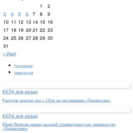
1
2
3
4
5
6
7
8
9
10
11
12
13
14
15
16
17
18
19
20
21
22
23
24
25
26
27
28
29
30
31
« Июл
Популярное
Новости дня
КХЛ
4 дня назад
Радулов зачитал рэп с L’One на чествовании «Локомотива»
КХЛ
4 дня назад
Юрий Яковлев назвал высшей справедливостью чемпионство
«Локомотива»