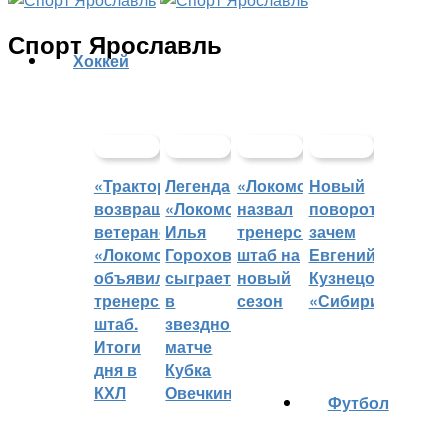
Спорт Ярославль
Хоккей
«Трактор»
Легенда
«Локомотив»
Новый
возвращает
«Локомотива»
назвал
поворот:
ветеранов,
Илья
тренерский
зачем
«Локомотив»
Горохов
штаб на
Евгений
объявил
сыграет
новый
Кузнецов
тренерский
в
сезон
«Сибири»?
штаб.
звездном
Итоги
матче
дня в
Кубка
КХЛ
Овечкина
Футбол