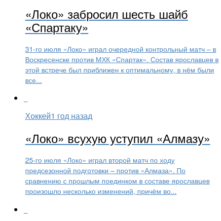
«Локо» забросил шесть шайб
«Спартаку»
31-го июля «Локо» играл очередной контрольный матч – в
Воскресенске против МХК «Спартак». Состав ярославцев в
этой встрече был приближен к оптимальному, в нём были
все...
Хоккей
1 год назад
«Локо» всухую уступил «Алмазу»
25-го июля «Локо» играл второй матч по ходу
предсезонной подготовки – против «Алмаза». По
сравнению с прошлым поединком в составе ярославцев
произошло несколько изменений, причём во...