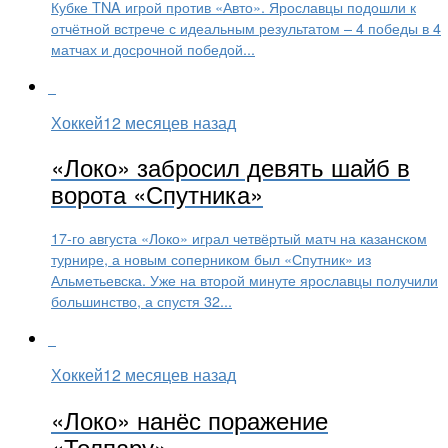
Кубке TNA игрой против «Авто». Ярославцы подошли к
отчётной встрече с идеальным результатом – 4 победы в 4
матчах и досрочной победой...
Хоккей
12 месяцев назад
«Локо» забросил девять шайб в
ворота «Спутника»
17-го августа «Локо» играл четвёртый матч на казанском
турнире, а новым соперником был «Спутник» из
Альметьевска. Уже на второй минуте ярославцы получили
большинство, а спустя 32...
Хоккей
12 месяцев назад
«Локо» нанёс поражение
«Толпару»