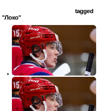
tagged
"Локо"
Хоккей
10 месяцев назад
«Локо» выиграл шестой матч