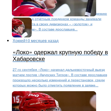
подряд
5-го октября «Локо» на своём льду принимал «Академию
СКА». Перед отчётным поединком команды занимали
первые места в своих дивизионах – «золотом» и
«серебряном». В составе ярославцев...
Хоккей
10 месяцев назад
«Локо» одержал крупную победу в
Хабаровске
27-го сентября «Локо» начинал дальневосточный выезд
матчем против «Амурских Тигров». В составе ярославцев
произошло несколько изменений и перестановок, среди
которых можно было отметить появление в заявке...