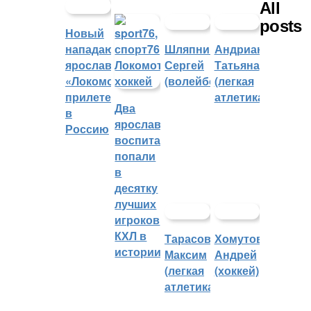
All
posts
Новый
нападающий
Шляпников
Андрианова
ярославского
Сергей
Татьяна
«Локомотива»
(волейбол)
(легкая
прилетел
атлетика)
Два
в
ярославских
Россию
воспитанника
попали
в
десятку
лучших
игроков
КХЛ в
Тарасов
Хомутов
истории
Максим
Андрей
(легкая
(хоккей)
атлетика)