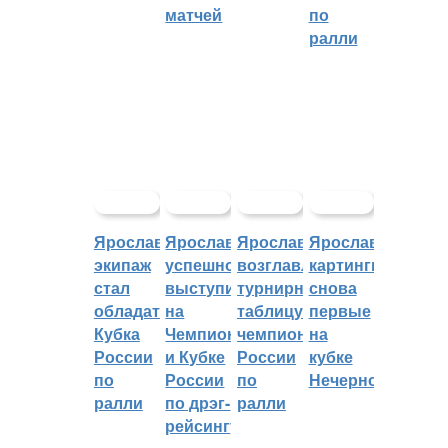
матчей
по
ралли
Ярославский
Ярославцы
Ярославцы
Ярославские
экипаж
успешно
возглавляют
картингисты
стал
выступили
турнирную
снова
обладателем
на
таблицу
первые
Кубка
Чемпионате
чемпионата
на
России
и Кубке
России
кубке
по
России
по
Нечерноземья
ралли
по дрэг-
ралли
рейсингу