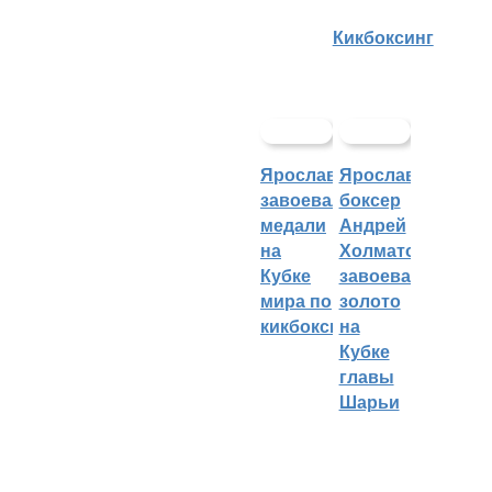
Кикбоксинг
Ярославцы
Ярославский
завоевали
боксер
медали
Андрей
на
Холматов
Кубке
завоевал
мира по
золото
кикбоксингу
на
Кубке
главы
Шарьи