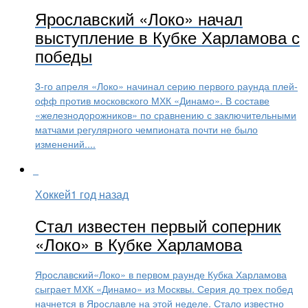
Ярославский «Локо» начал
выступление в Кубке Харламова с
победы
3-го апреля «Локо» начинал серию первого раунда плей-
офф против московского МХК «Динамо». В составе
«железнодорожников» по сравнению с заключительными
матчами регулярного чемпионата почти не было
изменений....
Хоккей
1 год назад
Стал известен первый соперник
«Локо» в Кубке Харламова
Ярославский«Локо» в первом раунде Кубка Харламова
сыграет МХК «Динамо» из Москвы. Серия до трех побед
начнется в Ярославле на этой неделе. Стало известно