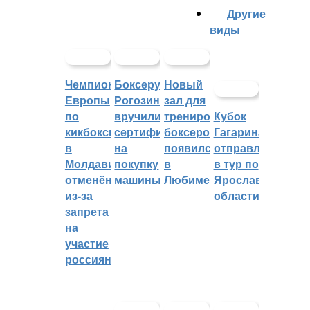
Другие
виды
Чемпионат
Боксеру
Новый
Европы
Рогозину
зал для
по
вручили
тренировок
Кубок
кикбоксингу
сертификат
боксеров
Гагарина
в
на
появился
отправляется
Молдавии
покупку
в
в тур по
отменён
машины
Любиме
Ярославской
из-за
области
запрета
на
участие
россиян