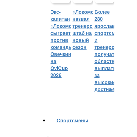
Экс-
«Локомотив»
Более
капитан
назвал
280
«Локомотива»
тренерский
ярославских
сыграет
штаб на
спортсменов
против
новый
и
команды
сезон
тренеров
Овечкина
получат
на
областные
OviCup
выплаты
2026
за
высокие
достижения
Cпортсмены