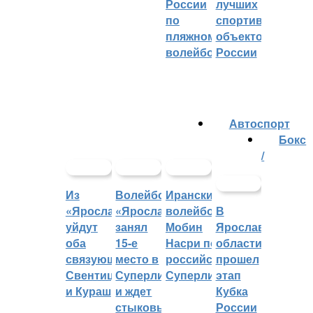
России
лучших
по
спортивных
пляжному
объектов
волейболу
России
Автоспорт
Бокс
/
Из
Волейбольный
Иранский
«Ярославича»
«Ярославич»
волейболист
В
уйдут
занял
Мобин
Ярославской
оба
15-е
Насри покинет
области
связующих:
место в
российскую
прошел
Свентицкис
Суперлиге
Суперлигу
этап
и Кураш
и ждет
Кубка
стыковых
России