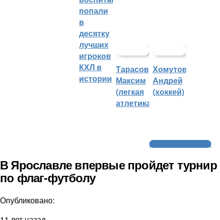
попали
в
десятку
лучших
игроков
КХЛ в
Тарасов
Хомутов
истории
Максим
Андрей
(легкая
(хоккей)
атлетика)
Американский футбол
В Ярославле впервые пройдет турнир
по флаг-футболу
Опубликовано:
11 лет назад