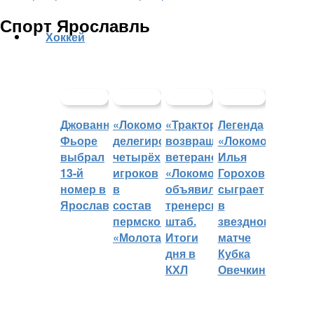
Спорт Ярославль
Хоккей
Джованни
«Локомотив»
«Трактор»
Легенда
Фьоре
делегировал
возвращает
«Локомотива»
выбрал
четырёх
ветеранов,
Илья
13-й
игроков
«Локомотив»
Горохов
номер в
в
объявил
сыграет
Ярославле
состав
тренерский
в
пермского
штаб.
звездном
«Молота»
Итоги
матче
дня в
Кубка
КХЛ
Овечкина