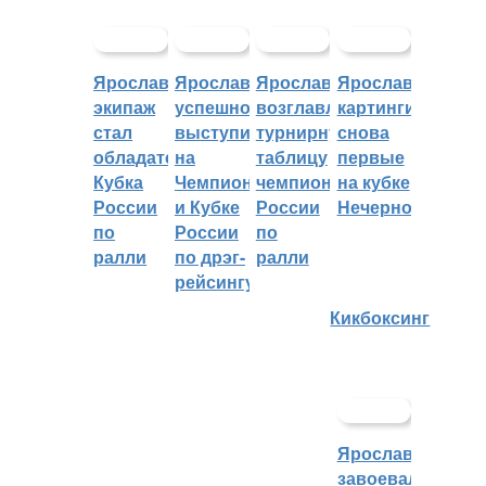
Ярославский
Ярославцы
Ярославцы
Ярославские
экипаж
успешно
возглавляют
картингисты
стал
выступили
турнирную
снова
обладателем
на
таблицу
первые
Кубка
Чемпионате
чемпионата
на кубке
России
и Кубке
России
Нечерноземья
по
России
по
ралли
по дрэг-
ралли
рейсингу
Кикбоксинг
Ярославцы
завоевали