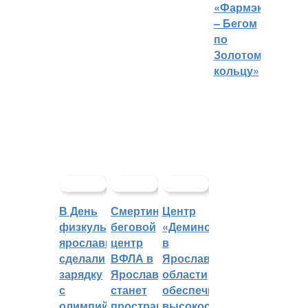
«Фармэко
– Бегом
по
Золотому
кольцу»
В День
Смертин:
Центр
физкультурника
беговой
«Демино»
ярославцы
центр
в
сделали
ВФЛА в
Ярославской
зарядку
Ярославле
области
с
станет
обеспечивают
олимпийским
пространством
высокоскоростным