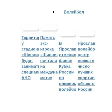
Волейбол
Территорией
Память
у
экс-
В
Ярославский
стадиона
игрока
Ярославле
волейбольный
«Шинник»
«Шинника»
отменили
центр
будет
почтили
финал
вошел в
заниматься
на
Кубка
число
специальное
международном
России
лучших
АНО
матче
по
спортивных
пляжному
объектов
волейболу
России