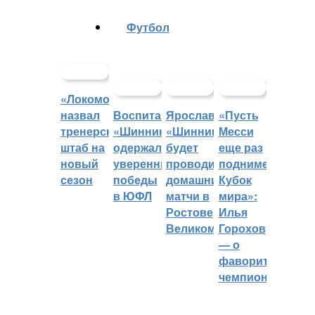
Футбол
«Локомотив»
назвал
Воспитанники
Ярославский
«Пусть
тренерский
«Шинника»
«Шинник»
Месси
штаб на
одержали
будет
еще раз
новый
уверенные
проводить
поднимет
сезон
победы
домашние
Кубок
в ЮФЛ
матчи в
мира»:
Ростове
Илья
Великом
Горохов
— о
фаворитах
чемпионата