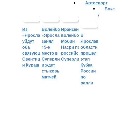
Автоспорт
Бокс
/
Из
Волейбольный
Иранский
«Ярославича»
«Ярославич»
волейболист
В
уйдут
занял
Мобин
Ярославской
оба
15-е
Насри покинет
области
связующих:
место в
российскую
прошел
Свентицкис
Суперлиге
Суперлигу
этап
и Кураш
и ждет
Кубка
стыковых
России
матчей
по
ралли