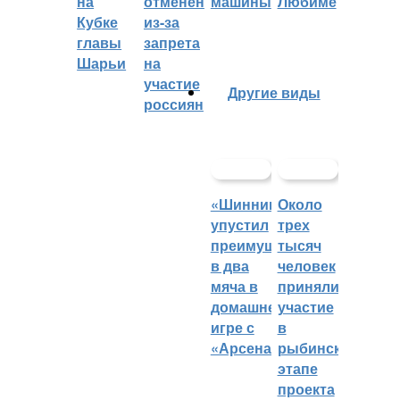
на
отменён
машины
Любиме
Кубке
из-за
главы
запрета
Шарьи
на
участие
Другие виды
россиян
«Шинник»
Около
упустил
трех
преимущество
тысяч
в два
человек
мяча в
приняли
домашней
участие
игре с
в
«Арсеналом»
рыбинском
этапе
проекта