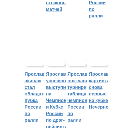
стыковых
России
матчей
по
ралли
Ярославский
Ярославцы
Ярославцы
Ярославские
экипаж
успешно
возглавляют
картингисты
стал
выступили
турнирную
снова
обладателем
на
таблицу
первые
Кубка
Чемпионате
чемпионата
на кубке
России
и Кубке
России
Нечерноземья
по
России
по
ралли
по дрэг-
ралли
рейсингу