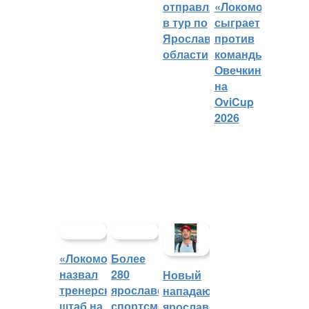
отправляется
«Локомотива»
в тур по
сыграет
Ярославской
против
области
команды
Овечкина
на
OviCup
2026
«Локомотив»
Более
назвал
280
Новый
тренерский
ярославских
нападающий
штаб на
спортсменов
ярославского