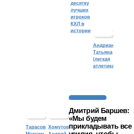
десятку
лучших
игроков
КХЛ в
истории
Андрианова
Татьяна
(легкая
атлетика)
Американский футбол
Дмитрий Баршев:
«Мы будем
прикладывать все
Тарасов
Хомутов
усилия, чтобы
Максим
Андрей