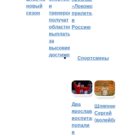
новый
и
«Локомотива»
сезон
тренеров
прилетел
получат
в
областные
Россию
выплаты
за
высокие
достижения
Cпортсмены
Два
Шляпников
ярославских
Сергей
воспитанника
(волейбол)
попали
в