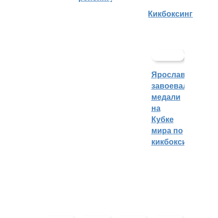
Кикбоксинг
Ярославцы
завоевали
медали
на
Кубке
мира по
кикбоксингу