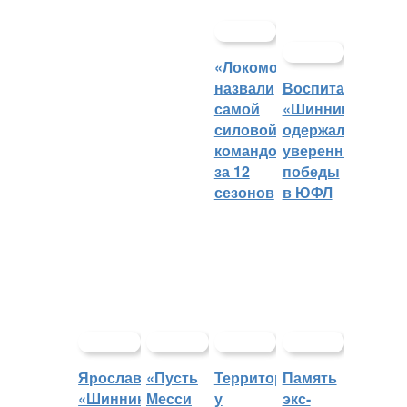
«Локомотив»
назвали
Воспитанники
самой
«Шинника»
силовой
одержали
командой
уверенные
за 12
победы
сезонов
в ЮФЛ
Ярославский
«Пусть
Территорией
Память
«Шинник»
Месси
у
экс-