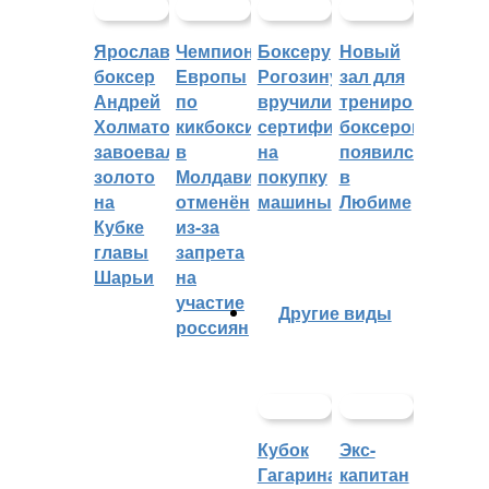
Ярославский
Чемпионат
Боксеру
Новый
боксер
Европы
Рогозину
зал для
Андрей
по
вручили
тренировок
Холматов
кикбоксингу
сертификат
боксеров
завоевал
в
на
появился
золото
Молдавии
покупку
в
на
отменён
машины
Любиме
Кубке
из-за
главы
запрета
Шарьи
на
участие
Другие виды
россиян
Кубок
Экс-
Гагарина
капитан