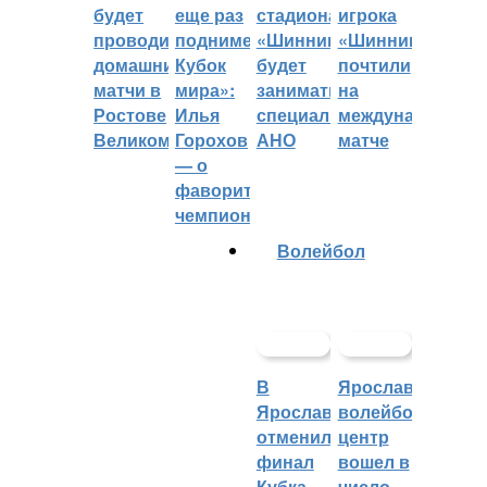
будет
еще раз
стадиона
игрока
проводить
поднимет
«Шинник»
«Шинника»
домашние
Кубок
будет
почтили
матчи в
мира»:
заниматься
на
Ростове
Илья
специальное
международном
Великом
Горохов
АНО
матче
— о
фаворитах
чемпионата
Волейбол
В
Ярославский
Ярославле
волейбольный
отменили
центр
финал
вошел в
Кубка
число