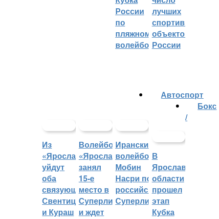
России
лучших
по
спортивных
пляжному
объектов
волейболу
России
Автоспорт
Бокс
/
Из
Волейбольный
Иранский
«Ярославича»
«Ярославич»
волейболист
В
уйдут
занял
Мобин
Ярославской
оба
15-е
Насри покинет
области
связующих:
место в
российскую
прошел
Свентицкис
Суперлиге
Суперлигу
этап
и Кураш
и ждет
Кубка