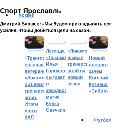
Спорт Ярославль
Хоккей
Дмитрий Баршев: «Мы будем прикладывать все
усилия, чтобы добиться цели на сезон»
Легенда
«Локомотив»
«Локомотива»
назвал
«Трактор»
Новый
Илья
тренерский
возвращает
поворот:
Горохов
штаб на
ветеранов,
зачем
сыграет
новый
«Локомотив»
Евгений
в
сезон
объявил
Кузнецов
звездном
тренерский
«Сибири»?
матче
штаб.
Кубка
Итоги
Овечкина
дня в
КХЛ
Футбол