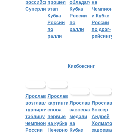
российскую
прошел
обладателем
на
Суперлигу
этап
Кубка
Чемпионате
Кубка
России
и Кубке
России
по
России
по
ралли
по дрэг-
ралли
рейсингу
Кикбоксинг
Ярославцы
Ярославские
возглавляют
картингисты
Ярославцы
Ярославский
турнирную
снова
завоевали
боксер
таблицу
первые
медали
Андрей
чемпионата
на кубке
на
Холматов
России
Нечерноземья
Кубке
завоевал