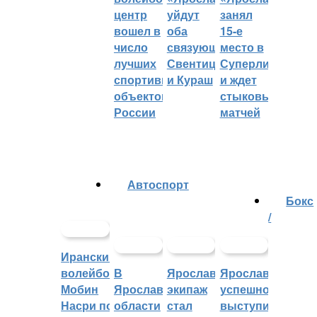
центр
уйдут
занял
вошел в
оба
15-е
число
связующих:
место в
лучших
Свентицкис
Суперлиге
спортивных
и Кураш
и ждет
объектов
стыковых
России
матчей
Автоспорт
Бокс
/
Иранский
волейболист
В
Ярославский
Ярославцы
Мобин
Ярославской
экипаж
успешно
Насри покинет
области
стал
выступили