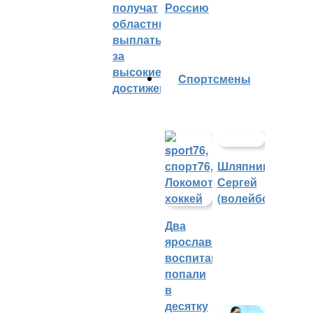
получат
Россию
областные
выплаты
за
высокие
Cпортсмены
достижения
Шляпников
Сергей
(волейбол)
Два
ярославских
воспитанника
попали
в
десятку