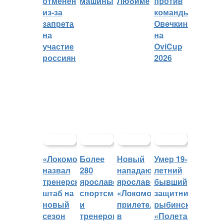
отменён
машины
Любиме
против
из-за
команды
запрета
Овечкина
на
на
участие
OviCup
россиян
2026
«Локомотив»
Более
Новый
Умер 19-
назвал
280
нападающий
летний
тренерский
ярославских
ярославского
бывший
штаб на
спортсменов
«Локомотива»
защитник
новый
и
прилетел
рыбинского
сезон
тренеров
в
«Полета»