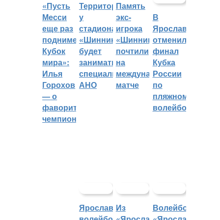
«Пусть
Территорией
Память
Месси
у
экс-
В
еще раз
стадиона
игрока
Ярославле
поднимет
«Шинник»
«Шинника»
отменили
Кубок
будет
почтили
финал
мира»:
заниматься
на
Кубка
Илья
специальное
международном
России
Горохов
АНО
матче
по
— о
пляжному
фаворитах
волейболу
чемпионата
Ярославский
Из
Волейбольный
волейбольный
«Ярославича»
«Ярославич»