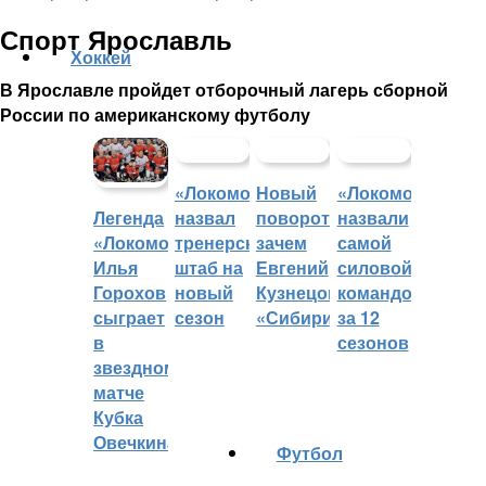
Спорт Ярославль
Хоккей
В Ярославле пройдет отборочный лагерь сборной
России по американскому футболу
«Локомотив»
Новый
«Локомотив»
назвал
поворот:
назвали
Легенда
тренерский
зачем
самой
«Локомотива»
штаб на
Евгений
силовой
Илья
новый
Кузнецов
командой
Горохов
сезон
«Сибири»?
за 12
сыграет
сезонов
в
звездном
матче
Кубка
Овечкина
Футбол