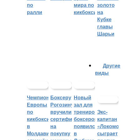
по
мира по
золото
ралли
кикбоксингу
на
Кубке
главы
Шарьи
Другие
виды
Чемпионат
Боксеру
Новый
Европы
Рогозину
зал для
по
вручили
тренировок
Экс-
кикбоксингу
сертификат
боксеров
капитан
в
на
появился
«Локомотива»
Молдавии
покупку
в
сыграет