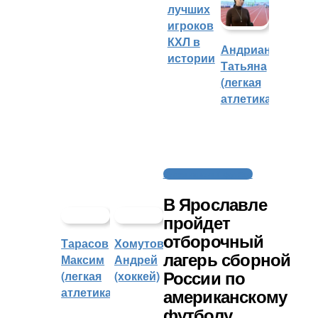
лучших
игроков
КХЛ в
Андрианова
истории
Татьяна
(легкая
атлетика)
Американский футбол
В Ярославле
пройдет
отборочный
Тарасов
Хомутов
лагерь сборной
Максим
Андрей
(легкая
(хоккей)
России по
атлетика)
американскому
футболу