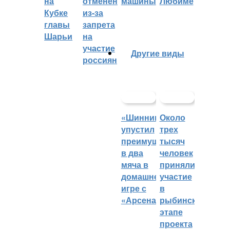
на
отменён
машины
Любиме
Кубке
из-за
главы
запрета
Шарьи
на
участие
Другие виды
россиян
«Шинник»
Около
упустил
трех
преимущество
тысяч
в два
человек
мяча в
приняли
домашней
участие
игре с
в
«Арсеналом»
рыбинском
этапе
проекта