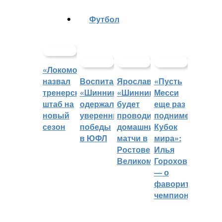
Футбол
«Локомотив»
назвал
Воспитанники
Ярославский
«Пусть
тренерский
«Шинника»
«Шинник»
Месси
штаб на
одержали
будет
еще раз
новый
уверенные
проводить
поднимет
сезон
победы
домашние
Кубок
в ЮФЛ
матчи в
мира»:
Ростове
Илья
Великом
Горохов
— о
фаворитах
чемпионата