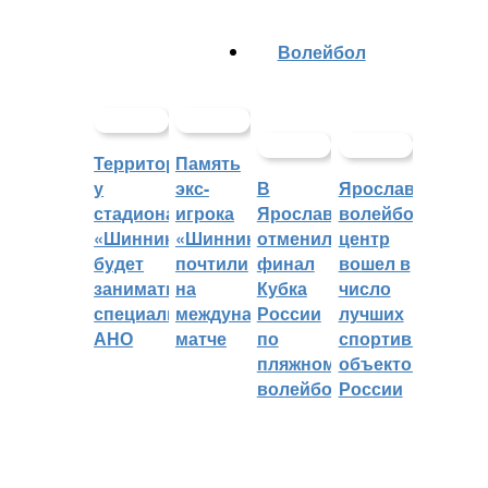
Волейбол
Территорией
Память
у
экс-
В
Ярославский
стадиона
игрока
Ярославле
волейбольный
«Шинник»
«Шинника»
отменили
центр
будет
почтили
финал
вошел в
заниматься
на
Кубка
число
специальное
международном
России
лучших
АНО
матче
по
спортивных
пляжному
объектов
волейболу
России