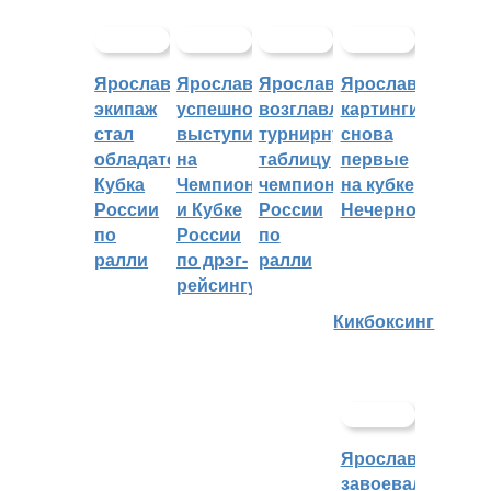
Ярославский
Ярославцы
Ярославцы
Ярославские
экипаж
успешно
возглавляют
картингисты
стал
выступили
турнирную
снова
обладателем
на
таблицу
первые
Кубка
Чемпионате
чемпионата
на кубке
России
и Кубке
России
Нечерноземья
по
России
по
ралли
по дрэг-
ралли
рейсингу
Кикбоксинг
Ярославцы
завоевали