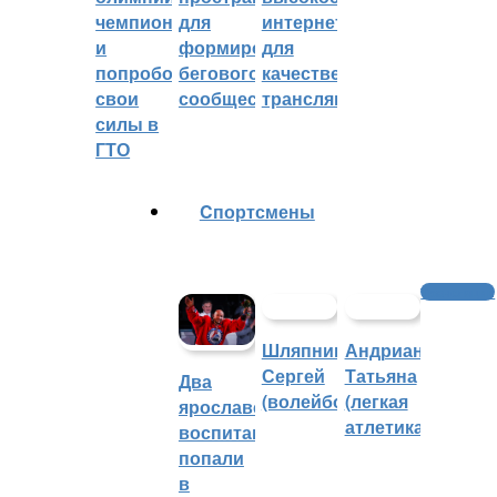
чемпионом
для
интернетом
и
формирования
для
попробовали
бегового
качественных
свои
сообщества
трансляций
силы в
ГТО
Cпортсмены
Трансляции
Шляпников
Андрианова
Сергей
Татьяна
Два
(волейбол)
(легкая
ярославских
атлетика)
воспитанника
попали
в