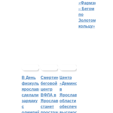
«Фармэко
– Бегом
по
Золотому
кольцу»
В День
Смертин:
Центр
физкультурника
беговой
«Демино»
ярославцы
центр
в
сделали
ВФЛА в
Ярославской
зарядку
Ярославле
области
с
станет
обеспечивают
олимпийским
пространством
высокоскоростным