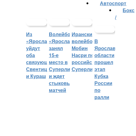
Автоспорт
Бокс
/
Из
Волейбольный
Иранский
«Ярославича»
«Ярославич»
волейболист
В
уйдут
занял
Мобин
Ярославской
оба
15-е
Насри покинет
области
связующих:
место в
российскую
прошел
Свентицкис
Суперлиге
Суперлигу
этап
и Кураш
и ждет
Кубка
стыковых
России
матчей
по
ралли