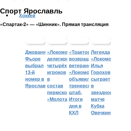
Спорт Ярославль
Хоккей
«Спартак-2» — «Шинник». Прямая трансляция
Джованни
«Локомотив»
«Трактор»
Легенда
Фьоре
делегировал
возвращает
«Локомотива»
выбрал
четырёх
ветеранов,
Илья
13-й
игроков
«Локомотив»
Горохов
номер в
в
объявил
сыграет
Ярославле
состав
тренерский
в
пермского
штаб.
звездном
«Молота»
Итоги
матче
дня в
Кубка
КХЛ
Овечкина