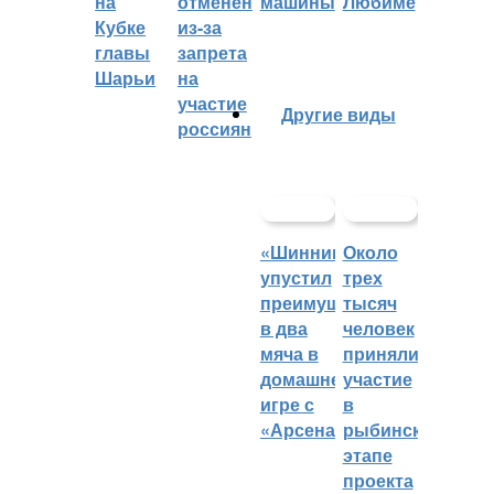
на
отменён
машины
Любиме
Кубке
из-за
главы
запрета
Шарьи
на
участие
Другие виды
россиян
«Шинник»
Около
упустил
трех
преимущество
тысяч
в два
человек
мяча в
приняли
домашней
участие
игре с
в
«Арсеналом»
рыбинском
этапе
проекта