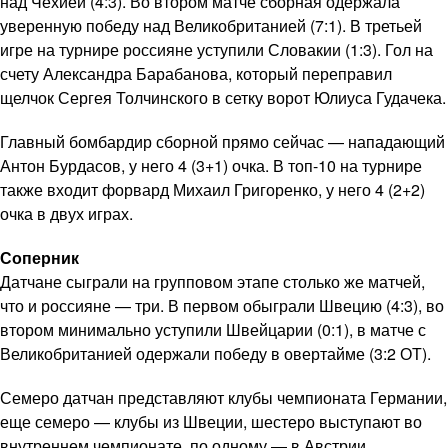
над Чехией (4:3). Во втором матче сборная одержала
уверенную победу над Великобританией (7:1). В третьей
игре на турнире россияне уступили Словакии (1:3). Гол на
счету Александра Барабанова, который переправил
щелчок Сергея Толчинского в сетку ворот Юлиуса Гудачека.
Главный бомбардир сборной прямо сейчас — нападающий
Антон Бурдасов, у него 4 (3+1) очка. В топ-10 на турнире
также входит форвард Михаил Григоренко, у него 4 (2+2)
очка в двух играх.
Соперник
Датчане сыграли на групповом этапе столько же матчей,
что и россияне — три. В первом обыграли Швецию (4:3), во
втором минимально уступили Швейцарии (0:1), в матче с
Великобританией одержали победу в овертайме (3:2 ОТ).
Семеро датчан представляют клубы чемпионата Германии,
еще семеро — клубы из Швеции, шестеро выступают во
внутреннем чемпионате, по одному — в Австрии,