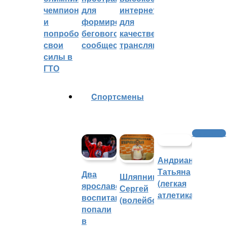
чемпионом
для
интернетом
и
формирования
для
попробовали
бегового
качественных
свои
сообщества
трансляций
силы в
ГТО
Cпортсмены
Трансляции
Андрианова
Татьяна
Два
Шляпников
(легкая
ярославских
Сергей
атлетика)
воспитанника
(волейбол)
попали
в