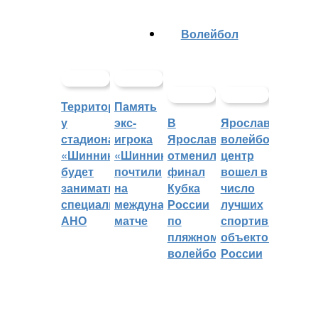
Волейбол
Территорией
Память
у
экс-
В
Ярославский
стадиона
игрока
Ярославле
волейбольный
«Шинник»
«Шинника»
отменили
центр
будет
почтили
финал
вошел в
заниматься
на
Кубка
число
специальное
международном
России
лучших
АНО
матче
по
спортивных
пляжному
объектов
волейболу
России