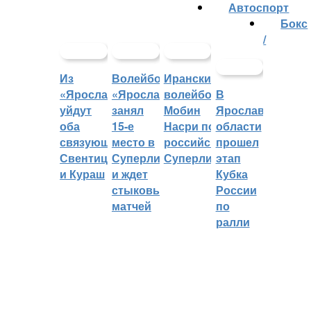
Автоспорт
Бокс
/
Из
Волейбольный
Иранский
«Ярославича»
«Ярославич»
волейболист
В
уйдут
занял
Мобин
Ярославской
оба
15-е
Насри покинет
области
связующих:
место в
российскую
прошел
Свентицкис
Суперлиге
Суперлигу
этап
и Кураш
и ждет
Кубка
стыковых
России
матчей
по
ралли