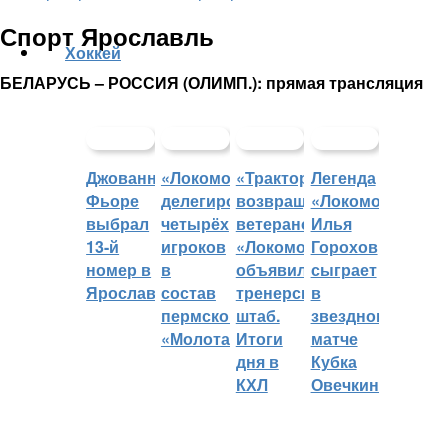
Спорт Ярославль
Хоккей
БЕЛАРУСЬ – РОССИЯ (ОЛИМП.): прямая трансляция
Джованни
«Локомотив»
«Трактор»
Легенда
Фьоре
делегировал
возвращает
«Локомотива»
выбрал
четырёх
ветеранов,
Илья
13-й
игроков
«Локомотив»
Горохов
номер в
в
объявил
сыграет
Ярославле
состав
тренерский
в
пермского
штаб.
звездном
«Молота»
Итоги
матче
дня в
Кубка
КХЛ
Овечкина