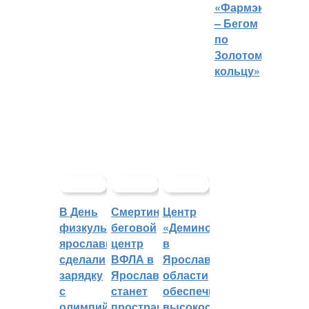
«Фармэко
– Бегом
по
Золотому
кольцу»
В День
Смертин:
Центр
физкультурника
беговой
«Демино»
ярославцы
центр
в
сделали
ВФЛА в
Ярославской
зарядку
Ярославле
области
с
станет
обеспечивают
олимпийским
пространством
высокоскоростным