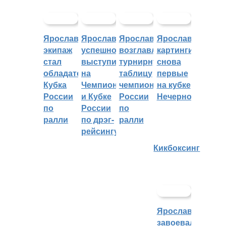
Ярославский
Ярославцы
Ярославцы
Ярославские
экипаж
успешно
возглавляют
картингисты
стал
выступили
турнирную
снова
обладателем
на
таблицу
первые
Кубка
Чемпионате
чемпионата
на кубке
России
и Кубке
России
Нечерноземья
по
России
по
ралли
по дрэг-
ралли
рейсингу
Кикбоксинг
Ярославцы
завоевали