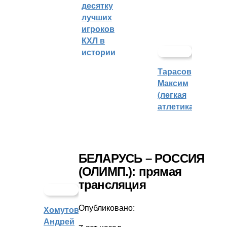
десятку
лучших
игроков
КХЛ в
истории
Тарасов
Максим
(легкая
атлетика)
БЕЛАРУСЬ – РОССИЯ
(ОЛИМП.): прямая
трансляция
Опубликовано:
Хомутов
Андрей