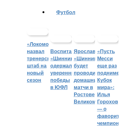
Футбол
«Локомотив»
назвал
Воспитанники
Ярославский
«Пусть
тренерский
«Шинника»
«Шинник»
Месси
штаб на
одержали
будет
еще раз
новый
уверенные
проводить
поднимет
сезон
победы
домашние
Кубок
в ЮФЛ
матчи в
мира»:
Ростове
Илья
Великом
Горохов
— о
фаворитах
чемпионата