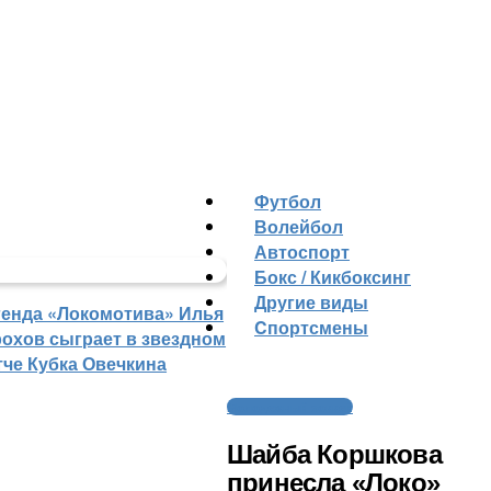
Футбол
Волейбол
Автоспорт
Бокс / Кикбоксинг
Другие виды
генда «Локомотива» Илья
Cпортсмены
рохов сыграет в звездном
тче Кубка Овечкина
Молодежный хоккей
Шайба Коршкова
принесла «Локо»