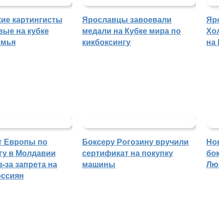
ие картингисты
Ярославцы завоевали
Яр
вые на кубке
медали на Кубке мира по
Хо
емья
кикбоксингу
на
т Европы по
Боксеру Рогозину вручили
Но
гу в Молдавии
сертификат на покупку
бо
-за запрета на
машины
Лю
оссиян