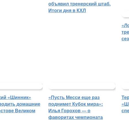
объявил тренерский штаб.
Итоги дня в КХЛ
«Л
тр
се
кий «Шинник»
«Пусть Месси еще раз
Те
водить домашние
поднимет Кубок мира»:
«Ш
остове Великом
Илья Горохов — о
сп
фаворитах чемпионата