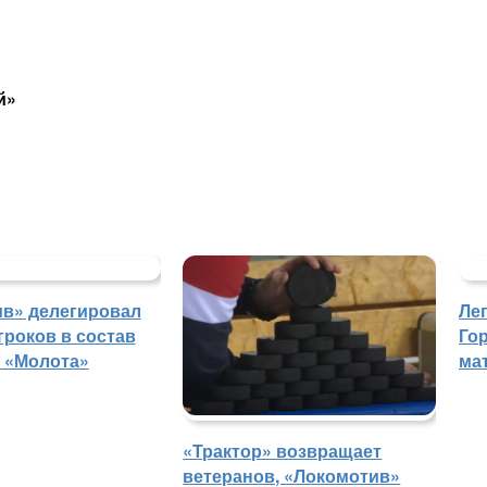
й»
в» делегировал
Ле
гроков в состав
Го
 «Молота»
ма
«Трактор» возвращает
ветеранов, «Локомотив»