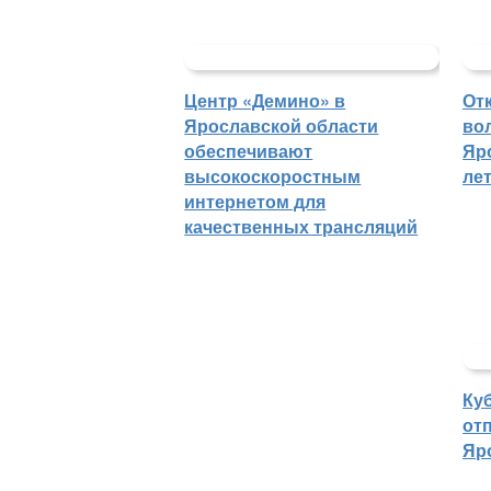
Центр «Демино» в
От
Ярославской области
во
обеспечивают
Яр
высокоскоростным
ле
интернетом для
качественных трансляций
Ку
отп
Яр