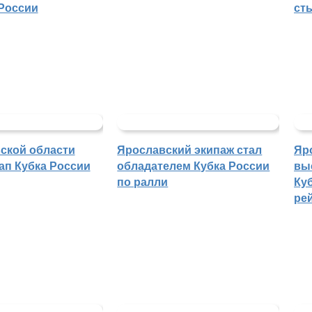
России
ст
ской области
Ярославский экипаж стал
Яр
ап Кубка России
обладателем Кубка России
вы
по ралли
Куб
ре