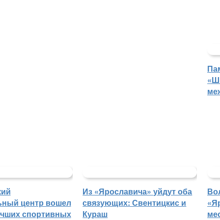
Па
«Ш
ме
кий
Из «Ярославича» уйдут оба
Во
ьный центр вошел
связующих: Свентицкис и
«Я
учших спортивных
Кураш
ме