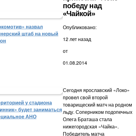
победу над
«Чайкой»
окомотив» назвал
Опубликовано:
енерский штаб на новый
12 лет назад
зон
от
01.08.2014
Сегодня ярославский «Локо»
провел свой второй
рриторией у стадиона
товарищеский матч на родном
инник» будет заниматься
льду. Соперником подопечных
ециальное АНО
Олега Браташа стала
нижегородская «Чайка».
Победитель матча