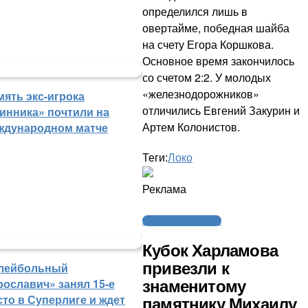
определился лишь в
овертайме, победная шайба
на счету Егора Коршкова.
Основное время закончилось
со счетом 2:2. У молодых
«железнодорожников»
мять экс-игрока
отличились Евгений Закурин и
инника» почтили на
Артем Колонистов.
ждународном матче
Теги:
Локо
Реклама
Молодежный хоккей
Кубок Харламова
привезли к
лейбольный
рославич» занял 15-е
знаменитому
сто в Суперлиге и ждет
памятнику Михаилу