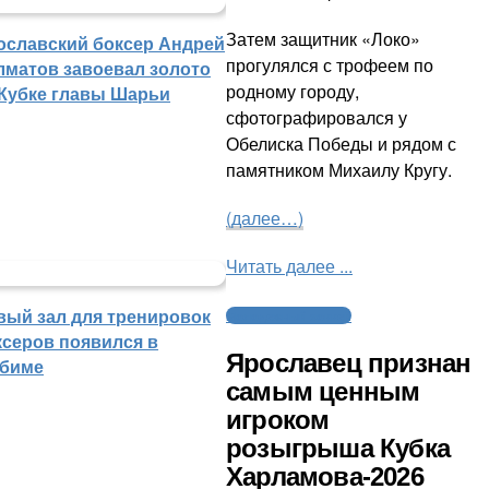
Затем защитник «Локо»
ославский боксер Андрей
прогулялся с трофеем по
лматов завоевал золото
родному городу,
 Кубке главы Шарьи
сфотографировался у
Обелиска Победы и рядом с
памятником Михаилу Кругу.
(далее…)
Читать далее ...
вый зал для тренировок
Молодежный хоккей
ксеров появился в
Ярославец признан
биме
самым ценным
игроком
розыгрыша Кубка
Харламова-2026