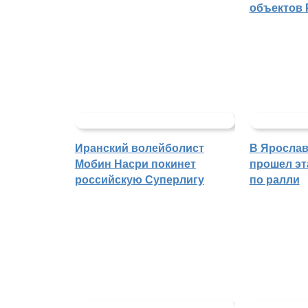
объектов 
Иранский волейболист
В Ярослав
Мобин Насри покинет
прошел эт
российскую Суперлигу
по ралли