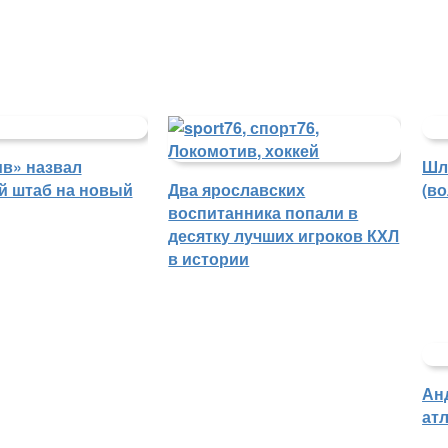
в» назвал
Шл
й штаб на новый
Два ярославских
(в
воспитанника попали в
десятку лучших игроков КХЛ
в истории
Ан
атл