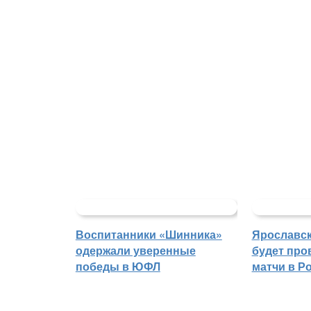
Воспитанники «Шинника»
Ярославс
одержали уверенные
будет про
победы в ЮФЛ
матчи в Р