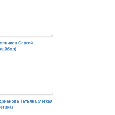
япников Сергей
олейбол)
дрианова Татьяна (легкая
етика)