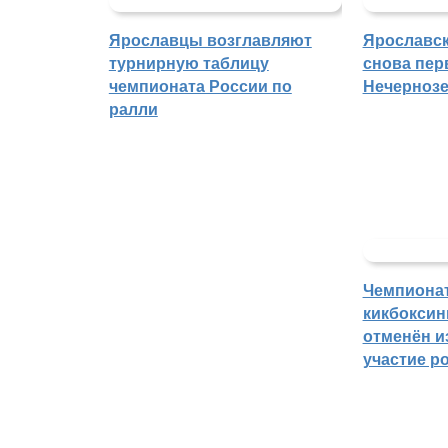
Ярославцы возглавляют
Ярославск
турнирную таблицу
снова пер
чемпионата России по
Нечерноз
ралли
Чемпиона
кикбоксин
отменён из
участие р