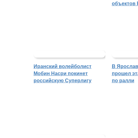
объектов 
Иранский волейболист
В Ярослав
Мобин Насри покинет
прошел эт
российскую Суперлигу
по ралли