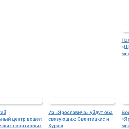
Па
«Ш
ме
кий
Из «Ярославича» уйдут оба
Во
ьный центр вошел
связующих: Свентицкис и
«Я
учших спортивных
Кураш
ме