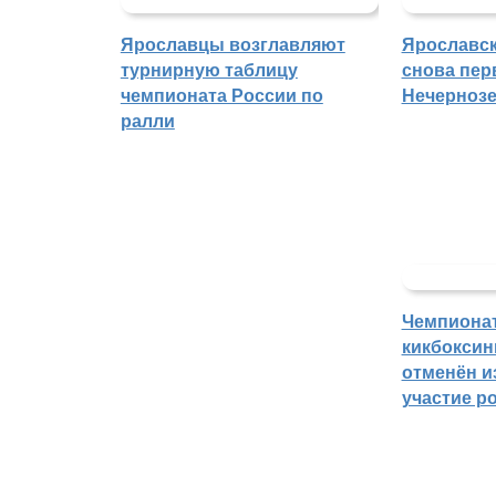
Ярославцы возглавляют
Ярославск
турнирную таблицу
снова пер
чемпионата России по
Нечерноз
ралли
Чемпиона
кикбоксин
отменён из
участие р