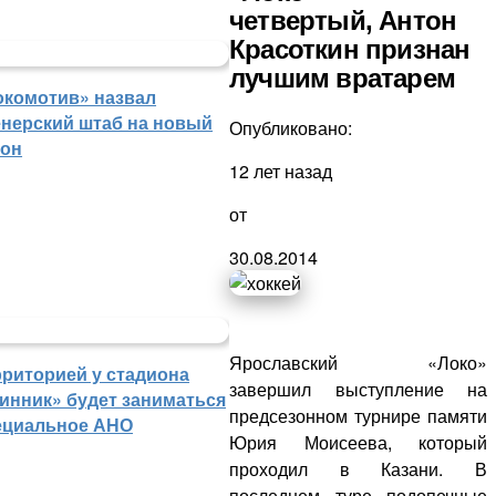
четвертый, Антон
Красоткин признан
лучшим вратарем
окомотив» назвал
енерский штаб на новый
Опубликовано:
зон
12 лет назад
от
30.08.2014
Ярославский «Локо»
рриторией у стадиона
завершил выступление на
инник» будет заниматься
предсезонном турнире памяти
ециальное АНО
Юрия Моисеева, который
проходил в Казани. В
последнем туре подопечные