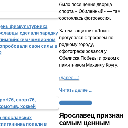
было посещение дворца
спорта «Юбилейный» — там
состоялась фотосессия.
День физкультурника
Затем защитник «Локо»
ославцы сделали зарядку
прогулялся с трофеем по
олимпийским чемпионом
родному городу,
попробовали свои силы в
сфотографировался у
О
Обелиска Победы и рядом с
памятником Михаилу Кругу.
(далее…)
Читать далее ...
Молодежный хоккей
Ярославец признан
а ярославских
самым ценным
спитанника попали в