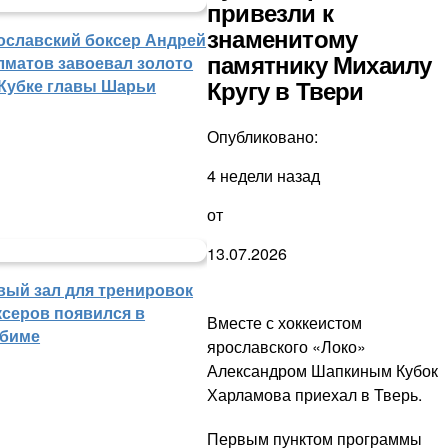
привезли к
знаменитому
ославский боксер Андрей
лматов завоевал золото
памятнику Михаилу
 Кубке главы Шарьи
Кругу в Твери
Опубликовано:
4 недели назад
от
13.07.2026
вый зал для тренировок
ксеров появился в
Вместе с хоккеистом
биме
ярославского «Локо»
Александром Шапкиным Кубок
Харламова приехал в Тверь.
Первым пунктом программы