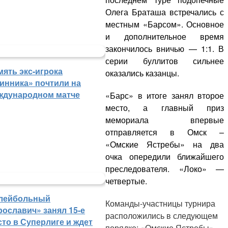
Олега Браташа встречались с
местным «Барсом». Основное
и дополнительное время
закончилось вничью — 1:1. В
серии буллитов сильнее
мять экс-игрока
оказались казанцы.
инника» почтили на
ждународном матче
«Барс» в итоге занял второе
место, а главный приз
мемориала впервые
отправляется в Омск –
«Омские Ястребы» на два
очка опередили ближайшего
преследователя. «Локо» —
четвертые.
лейбольный
Команды-участницы турнира
рославич» занял 15-е
расположились в следующем
сто в Суперлиге и ждет
порядке: «Омские Ястребы»