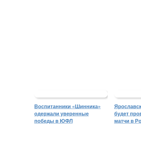
Воспитанники «Шинника»
Ярославс
одержали уверенные
будет про
победы в ЮФЛ
матчи в Р