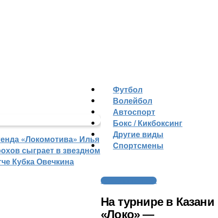
Футбол
Волейбол
Автоспорт
Бокс / Кикбоксинг
Другие виды
генда «Локомотива» Илья
Cпортсмены
рохов сыграет в звездном
тче Кубка Овечкина
Молодежный хоккей
На турнире в Казани
«Локо» —