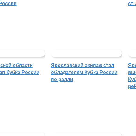
России
ст
ской области
Ярославский экипаж стал
Яр
ап Кубка России
обладателем Кубка России
вы
по ралли
Куб
ре