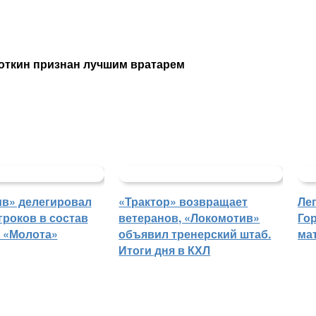
соткин признан лучшим вратарем
в» делегировал
«Трактор» возвращает
Ле
гроков в состав
ветеранов, «Локомотив»
Го
 «Молота»
объявил тренерский штаб.
ма
Итоги дня в КХЛ