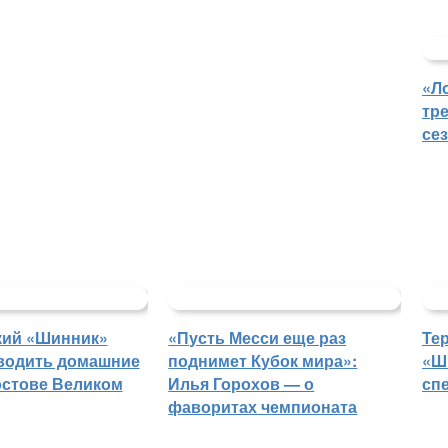
«Л
тр
се
кий «Шинник»
«Пусть Месси еще раз
Те
водить домашние
поднимет Кубок мира»:
«Ш
остове Великом
Илья Горохов — о
сп
фаворитах чемпионата