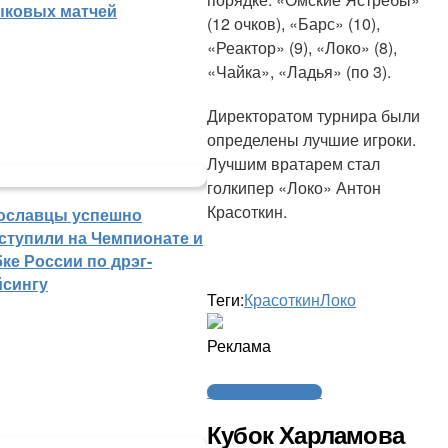
ыковых матчей
(12 очков), «Барс» (10),
«Реактор» (9), «Локо» (8),
«Чайка», «Ладья» (по 3).
Директоратом турнира были
определены лучшие игроки.
Лучшим вратарем стал
голкипер «Локо» Антон
Красоткин.
ославцы успешно
ступили на Чемпионате и
ке России по дрэг-
йсингу
Теги:
Красоткин
Локо
Реклама
Молодежный хоккей
Кубок Харламова