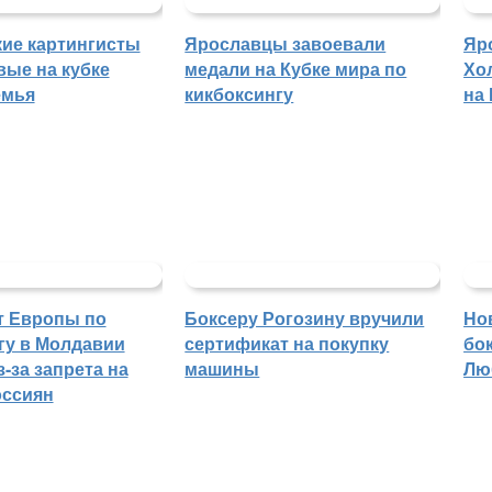
ие картингисты
Ярославцы завоевали
Яр
вые на кубке
медали на Кубке мира по
Хо
емья
кикбоксингу
на
т Европы по
Боксеру Рогозину вручили
Но
гу в Молдавии
сертификат на покупку
бо
-за запрета на
машины
Лю
оссиян