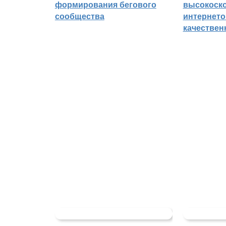
формирования бегового
высокоск
сообщества
интернето
качествен