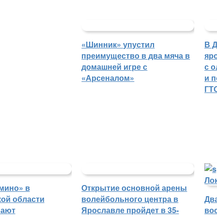
«Шинник» упустил
В 
преимущество в два мяча в
яр
домашней игре с
с 
«Арсеналом»
и 
ГТ
мино» в
Открытие основной арены
ой области
волейбольного центра в
Дв
вают
Ярославле пройдет в 35-
во