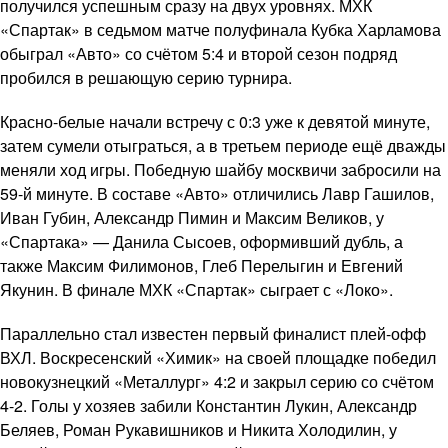
получился успешным сразу на двух уровнях. МХК
«Спартак» в седьмом матче полуфинала Кубка Харламова
обыграл «Авто» со счётом 5:4 и второй сезон подряд
пробился в решающую серию турнира.
Красно-белые начали встречу с 0:3 уже к девятой минуте,
затем сумели отыграться, а в третьем периоде ещё дважды
меняли ход игры. Победную шайбу москвичи забросили на
59-й минуте. В составе «Авто» отличились Лавр Гашилов,
Иван Губин, Александр Пимин и Максим Великов, у
«Спартака» — Данила Сысоев, оформивший дубль, а
также Максим Филимонов, Глеб Перелыгин и Евгений
Якунин. В финале МХК «Спартак» сыграет с «Локо».
Параллельно стал известен первый финалист плей-офф
ВХЛ. Воскресенский «Химик» на своей площадке победил
новокузнецкий «Металлург» 4:2 и закрыл серию со счётом
4-2. Голы у хозяев забили Константин Лукин, Александр
Беляев, Роман Рукавишников и Никита Холодилин, у