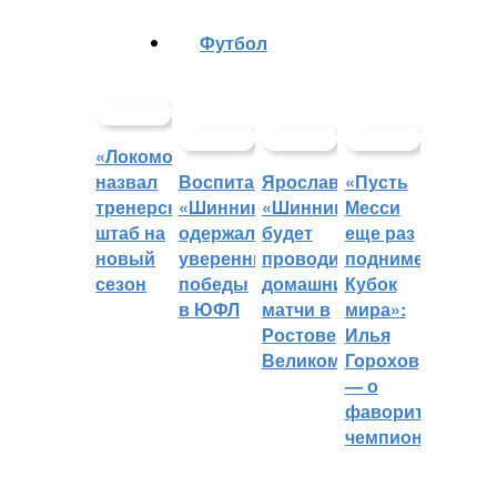
Футбол
«Локомотив»
назвал
Воспитанники
Ярославский
«Пусть
тренерский
«Шинника»
«Шинник»
Месси
штаб на
одержали
будет
еще раз
новый
уверенные
проводить
поднимет
сезон
победы
домашние
Кубок
в ЮФЛ
матчи в
мира»:
Ростове
Илья
Великом
Горохов
— о
фаворитах
чемпионата