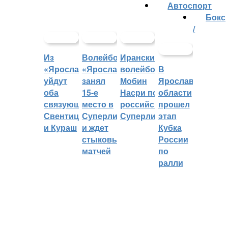
Автоспорт
Бокс
/
Из
Волейбольный
Иранский
«Ярославича»
«Ярославич»
волейболист
В
уйдут
занял
Мобин
Ярославской
оба
15-е
Насри покинет
области
связующих:
место в
российскую
прошел
Свентицкис
Суперлиге
Суперлигу
этап
и Кураш
и ждет
Кубка
стыковых
России
матчей
по
ралли