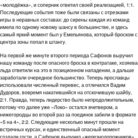
«молодёжка», и соперник ответил своей реализацией, 1:1.
Последующие события тоже были связаны с отрезками
игры в неравных составах: до сирены каждая из команд
имела по одному новому шансу в большинстве, и здесь
самый яркий момент был у Емельянова, который броском с
центра зоны попал в штангу.
На первой же минуте второго периода Сафонов выручил
нашу команду после опасного броска в контратаке, хозяева
льда ответили на это в позиционном нападении, а дальше
заработали очередное большинство. Теперь ярославцы
использовали численный перевес, а отличился Вадим
Дудоров, вовремя накатившийся на отскочившую шайбу,
2:1. Правда, теперь лидерство было непродолжительным,
потому что далее уже «Локо» остался вчетвером, а
нижегородцы во второй раз за поединок забили в формате
«5 на 4», 2:2. Следующие несколько минут прошли на
встречных курсах, и единственный опасный момент
создали гости, а Сафонов выручил «железнодорожников»