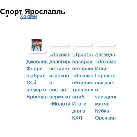
Спорт Ярославль
Хоккей
«Локомотив»
«Трактор»
Легенда
делегировал
возвращает
«Локомотива»
Джованни
четырёх
ветеранов,
Илья
Фьоре
игроков
«Локомотив»
Горохов
выбрал
в
объявил
сыграет
13-й
состав
тренерский
в
номер в
пермского
штаб.
звездном
Ярославле
«Молота»
Итоги
матче
дня в
Кубка
КХЛ
Овечкина