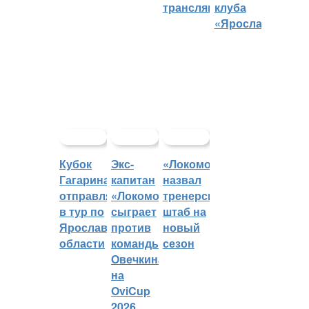
трансляций
клуба
«Ярославич»
Кубок
Экс-
«Локомотив»
Гагарина
капитан
назвал
отправляется
«Локомотива»
тренерский
в тур по
сыграет
штаб на
Ярославской
против
новый
области
команды
сезон
Овечкина
на
OviCup
2026