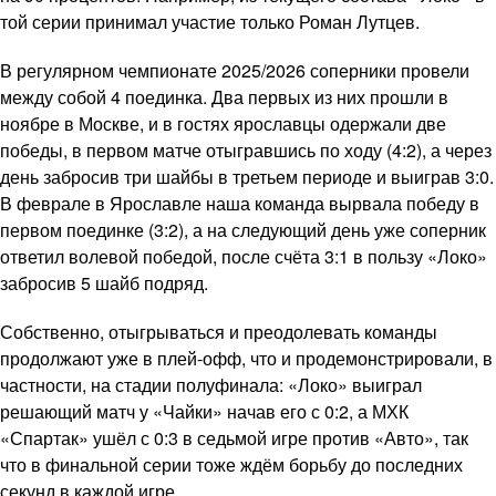
той серии принимал участие только Роман Лутцев.
В регулярном чемпионате 2025/2026 соперники провели
между собой 4 поединка. Два первых из них прошли в
ноябре в Москве, и в гостях ярославцы одержали две
победы, в первом матче отыгравшись по ходу (4:2), а через
день забросив три шайбы в третьем периоде и выиграв 3:0.
В феврале в Ярославле наша команда вырвала победу в
первом поединке (3:2), а на следующий день уже соперник
ответил волевой победой, после счёта 3:1 в пользу «Локо»
забросив 5 шайб подряд.
Собственно, отыгрываться и преодолевать команды
продолжают уже в плей-офф, что и продемонстрировали, в
частности, на стадии полуфинала: «Локо» выиграл
решающий матч у «Чайки» начав его с 0:2, а МХК
«Спартак» ушёл с 0:3 в седьмой игре против «Авто», так
что в финальной серии тоже ждём борьбу до последних
секунд в каждой игре.