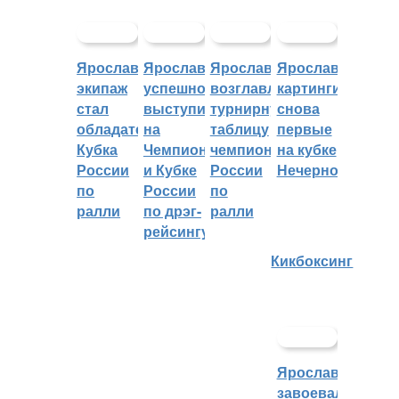
Ярославский
Ярославцы
Ярославцы
Ярославские
экипаж
успешно
возглавляют
картингисты
стал
выступили
турнирную
снова
обладателем
на
таблицу
первые
Кубка
Чемпионате
чемпионата
на кубке
России
и Кубке
России
Нечерноземья
по
России
по
ралли
по дрэг-
ралли
рейсингу
Кикбоксинг
Ярославцы
завоевали