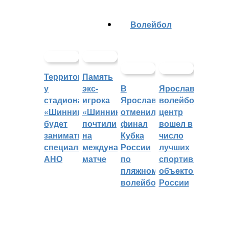
Волейбол
Территорией
Память
у
экс-
В
Ярославский
стадиона
игрока
Ярославле
волейбольный
«Шинник»
«Шинника»
отменили
центр
будет
почтили
финал
вошел в
заниматься
на
Кубка
число
специальное
международном
России
лучших
АНО
матче
по
спортивных
пляжному
объектов
волейболу
России