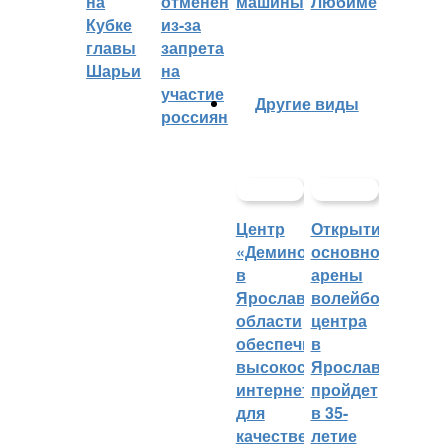
на
отменён
машины
Любиме
Кубке
из-за
главы
запрета
Шарьи
на
участие
Другие виды
россиян
Центр
Открытие
«Демино»
основной
в
арены
Ярославской
волейбольного
области
центра
обеспечивают
в
высокоскоростным
Ярославле
интернетом
пройдет
для
в 35-
качественных
летие