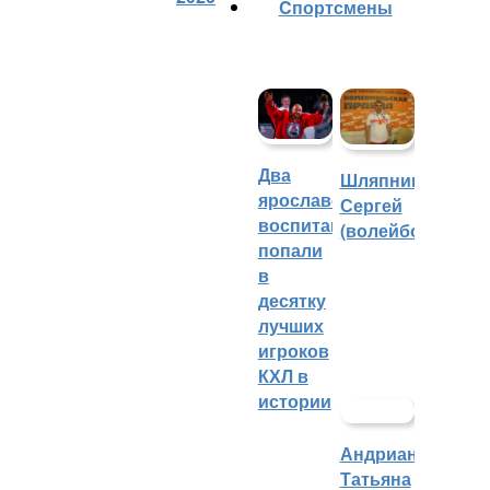
Cпортсмены
Два
Шляпников
ярославских
Сергей
воспитанника
(волейбол)
попали
в
десятку
лучших
игроков
КХЛ в
истории
Андрианова
Татьяна