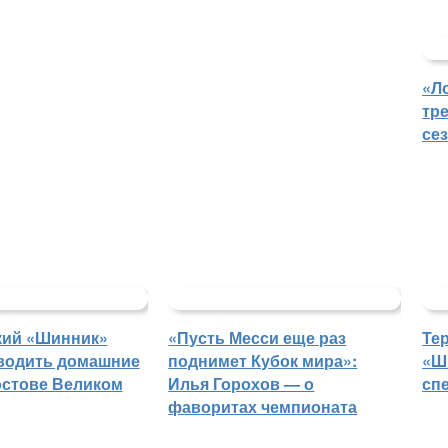
«Л
тр
се
кий «Шинник»
«Пусть Месси еще раз
Те
водить домашние
поднимет Кубок мира»:
«Ш
остове Великом
Илья Горохов — о
сп
фаворитах чемпионата