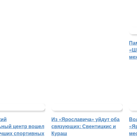
Па
«Ш
ме
кий
Из «Ярославича» уйдут оба
Во
ьный центр вошел
связующих: Свентицкис и
«Я
учших спортивных
Кураш
ме