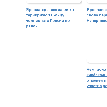
Ярославцы возглавляют
Ярославск
турнирную таблицу
снова пер
чемпионата России по
Нечерноз
ралли
Чемпиона
кикбоксин
отменён из
участие р