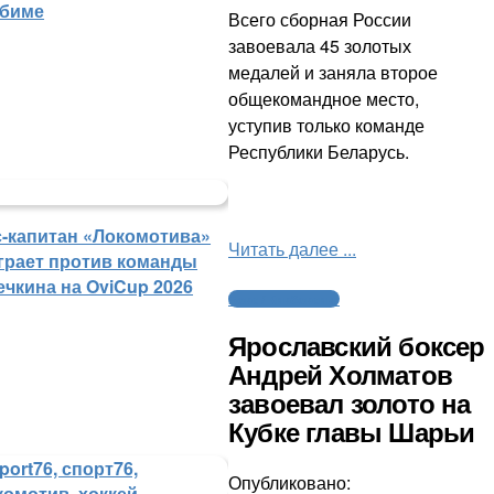
биме
Всего сборная России
завоевала 45 золотых
медалей и заняла второе
общекомандное место,
уступив только команде
Республики Беларусь.
с-капитан «Локомотива»
Читать далее ...
грает против команды
ечкина на OviCup 2026
Бокс / Кикбоксинг
Ярославский боксер
Андрей Холматов
завоевал золото на
Кубке главы Шарьи
Опубликовано: