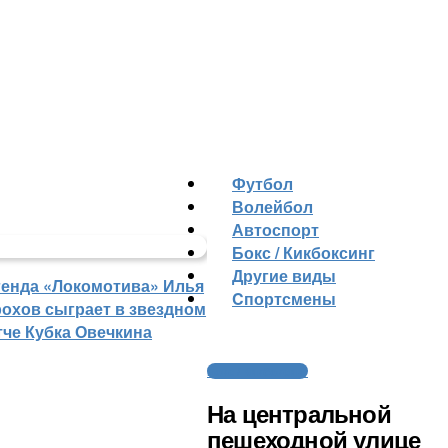
Футбол
Волейбол
Автоспорт
Бокс / Кикбоксинг
Другие виды
генда «Локомотива» Илья
Cпортсмены
рохов сыграет в звездном
тче Кубка Овечкина
Бокс / Кикбоксинг
На центральной
пешеходной улице