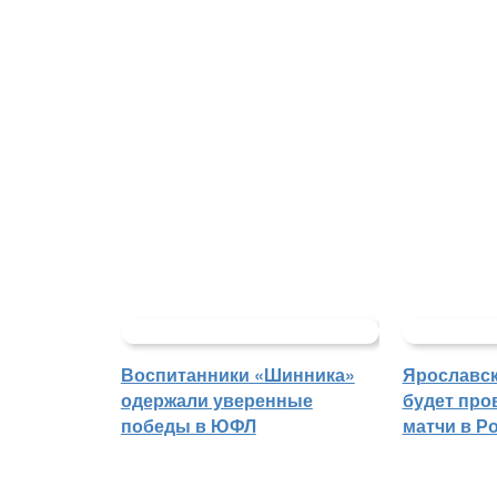
Воспитанники «Шинника»
Ярославс
одержали уверенные
будет про
победы в ЮФЛ
матчи в Р