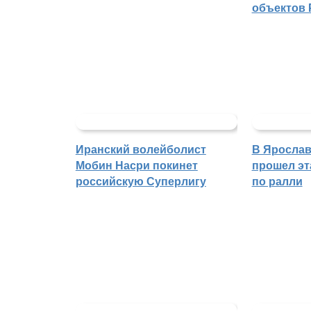
объектов 
Иранский волейболист
В Ярослав
Мобин Насри покинет
прошел эт
российскую Суперлигу
по ралли