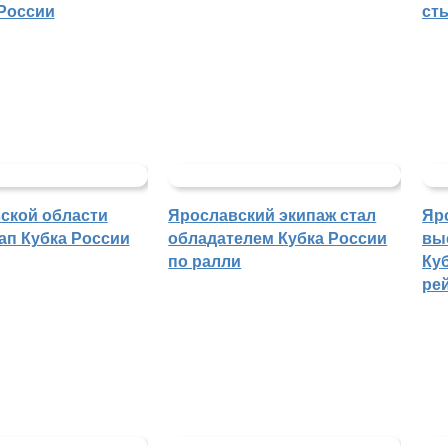
России
ст
ской области
Ярославский экипаж стал
Яр
ап Кубка России
обладателем Кубка России
вы
по ралли
Куб
ре