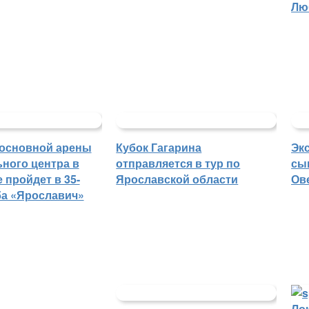
Лю
основной арены
Кубок Гагарина
Эк
ного центра в
отправляется в тур по
сы
 пройдет в 35-
Ярославской области
Ов
ба «Ярославич»