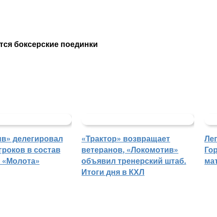
тся боксерские поединки
в» делегировал
«Трактор» возвращает
Ле
гроков в состав
ветеранов, «Локомотив»
Го
 «Молота»
объявил тренерский штаб.
ма
Итоги дня в КХЛ