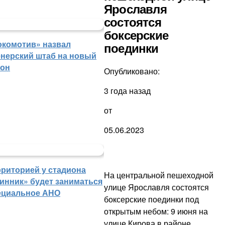
Ярославля
состоятся
боксерские
окомотив» назвал
поединки
енерский штаб на новый
зон
Опубликовано:
3 года назад
от
05.06.2023
рриторией у стадиона
На центральной пешеходной
инник» будет заниматься
улице Ярославля состоятся
ециальное АНО
боксерские поединки под
открытым небом: 9 июня на
улице Кирова в районе