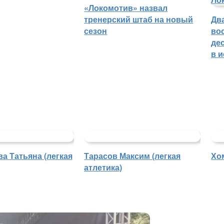
«Локомотив» назвал
тренерский штаб на новый
Дв
сезон
во
де
в 
а Татьяна (легкая
Тарасов Максим (легкая
Хо
атлетика)