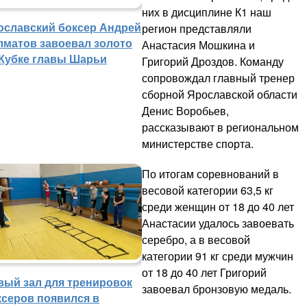
них в дисциплине К1 наш
ославский боксер Андрей
регион представляли
лматов завоевал золото
Анастасия Мошкина и
 Кубке главы Шарьи
Григорий Дроздов. Команду
сопровождал главный тренер
сборной Ярославской области
Денис Воробьев,
рассказывают в региональном
министерстве спорта.
По итогам соревнований в
весовой категории 63,5 кг
среди женщин от 18 до 40 лет
Анастасии удалось завоевать
серебро, а в весовой
категории 91 кг среди мужчин
от 18 до 40 лет Григорий
вый зал для тренировок
завоевал бронзовую медаль.
ксеров появился в