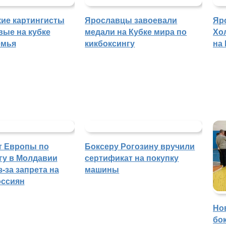
ие картингисты
Ярославцы завоевали
Яр
вые на кубке
медали на Кубке мира по
Хо
емья
кикбоксингу
на
т Европы по
Боксеру Рогозину вручили
гу в Молдавии
сертификат на покупку
-за запрета на
машины
оссиян
Но
бо