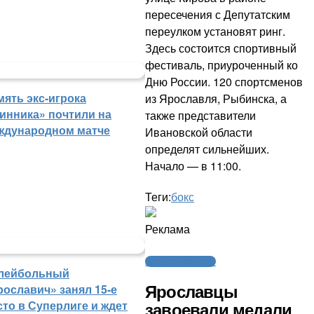
пересечения с Депутатским
переулком установят ринг.
Здесь состоится спортивный
фестиваль, приуроченный ко
Дню России. 120 спортсменов
мять экс-игрока
из Ярославля, Рыбинска, а
инника» почтили на
также представители
ждународном матче
Ивановской области
определят сильнейших.
Начало — в 11:00.
Теги:
бокс
Реклама
Бокс / Кикбоксинг
лейбольный
рославич» занял 15-е
Ярославцы
сто в Суперлиге и ждет
завоевали медали