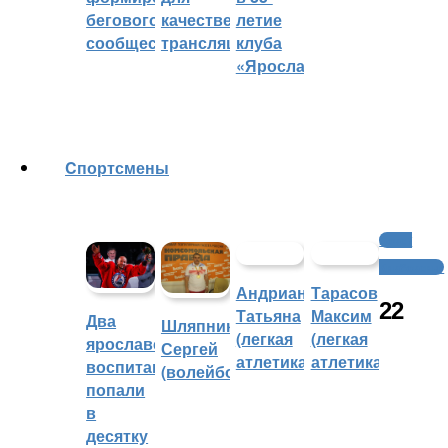
бегового
качественных
летие
сообщества
трансляций
клуба
«Ярославич»
Cпортсмены
Бокс /
Кикбоксинг
Андрианова
Тарасов
22
Татьяна
Максим
Два
Шляпников
(легкая
(легкая
ярославских
Сергей
атлетика)
атлетика)
воспитанника
(волейбол)
попали
в
десятку