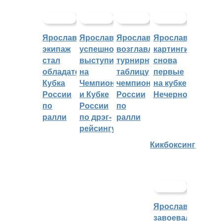
Ярославский
Ярославцы
Ярославцы
Ярославские
экипаж
успешно
возглавляют
картингисты
стал
выступили
турнирную
снова
обладателем
на
таблицу
первые
Кубка
Чемпионате
чемпионата
на кубке
России
и Кубке
России
Нечерноземья
по
России
по
ралли
по дрэг-
ралли
рейсингу
Кикбоксинг
Ярославцы
завоевали