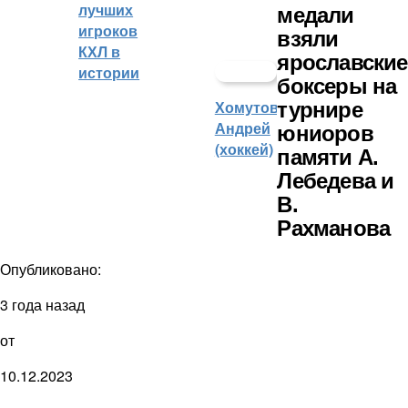
лучших
медали
игроков
взяли
КХЛ в
ярославские
истории
боксеры на
Хомутов
турнире
Андрей
юниоров
(хоккей)
памяти А.
Лебедева и
В.
Рахманова
Опубликовано:
3 года назад
от
10.12.2023