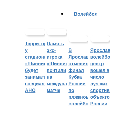
Волейбол
Территорией
Память
у
экс-
В
Ярославский
стадиона
игрока
Ярославле
волейбольный
«Шинник»
«Шинника»
отменили
центр
будет
почтили
финал
вошел в
заниматься
на
Кубка
число
специальное
международном
России
лучших
АНО
матче
по
спортивных
пляжному
объектов
волейболу
России