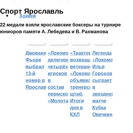
Спорт Ярославль
Хоккей
22 медали взяли ярославские боксеры на турнире
юниоров памяти А. Лебедева и В. Рахманова
Джованни
«Локомотив»
«Трактор»
Легенда
Фьоре
делегировал
возвращает
«Локомотива»
выбрал
четырёх
ветеранов,
Илья
13-й
игроков
«Локомотив»
Горохов
номер в
в
объявил
сыграет
Ярославле
состав
тренерский
в
пермского
штаб.
звездном
«Молота»
Итоги
матче
дня в
Кубка
КХЛ
Овечкина