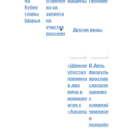
на
отменён
машины
Любиме
Кубке
из-за
главы
запрета
Шарьи
на
участие
Другие виды
россиян
«Шинник»
В День
упустил
физкультурника
преимущество
ярославцы
в два
сделали
мяча в
зарядку
домашней
с
игре с
олимпийским
«Арсеналом»
чемпионом
и
попробовали