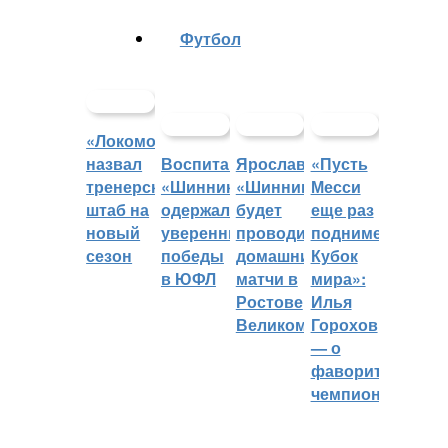
Футбол
«Локомотив»
назвал
Воспитанники
Ярославский
«Пусть
тренерский
«Шинника»
«Шинник»
Месси
штаб на
одержали
будет
еще раз
новый
уверенные
проводить
поднимет
сезон
победы
домашние
Кубок
в ЮФЛ
матчи в
мира»:
Ростове
Илья
Великом
Горохов
— о
фаворитах
чемпионата