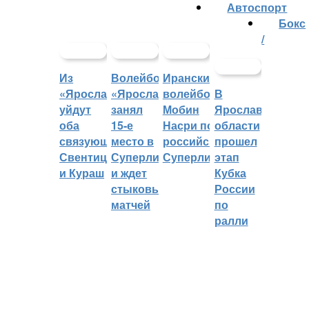
Автоспорт
Бокс
/
Из
Волейбольный
Иранский
«Ярославича»
«Ярославич»
волейболист
В
уйдут
занял
Мобин
Ярославской
оба
15-е
Насри покинет
области
связующих:
место в
российскую
прошел
Свентицкис
Суперлиге
Суперлигу
этап
и Кураш
и ждет
Кубка
стыковых
России
матчей
по
ралли