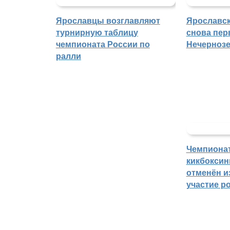
Ярославцы возглавляют
Ярославск
турнирную таблицу
снова пер
чемпионата России по
Нечерноз
ралли
Чемпиона
кикбоксин
отменён из
участие р