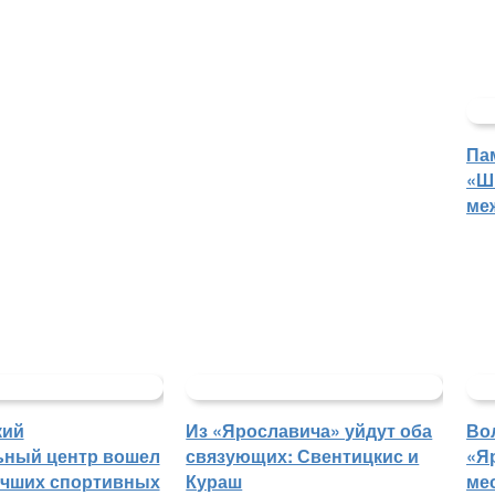
Па
«Ш
ме
кий
Из «Ярославича» уйдут оба
Во
ьный центр вошел
связующих: Свентицкис и
«Я
учших спортивных
Кураш
ме