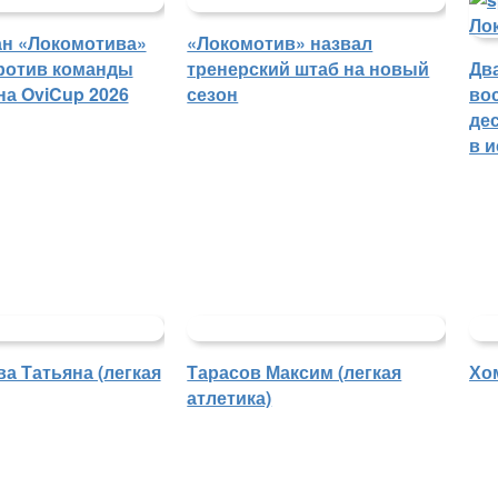
ан «Локомотива»
«Локомотив» назвал
ротив команды
тренерский штаб на новый
Дв
на OviCup 2026
сезон
во
де
в 
а Татьяна (легкая
Тарасов Максим (легкая
Хо
атлетика)