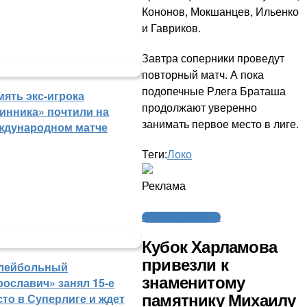
Кононов, Мокшанцев, Ильенко
и Гавриков.
Завтра соперники проведут
повторный матч. А пока
подопечные Рлега Браташа
мять экс-игрока
продолжают уверенно
инника» почтили на
занимать первое место в лиге.
ждународном матче
Теги:
Локо
Реклама
Молодежный хоккей
Кубок Харламова
привезли к
лейбольный
знаменитому
рославич» занял 15-е
сто в Суперлиге и ждет
памятнику Михаилу