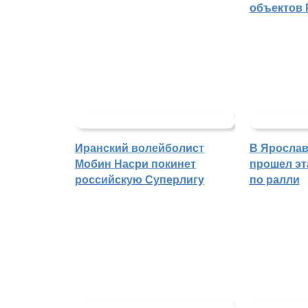
объектов 
Иранский волейболист
В Ярослав
Мобин Насри покинет
прошел эт
российскую Суперлигу
по ралли