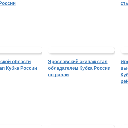
России
ст
ской области
Ярославский экипаж стал
Яр
ап Кубка России
обладателем Кубка России
вы
по ралли
Куб
ре