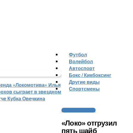
Футбол
Волейбол
Автоспорт
Бокс / Кикбоксинг
Другие виды
генда «Локомотива» Илья
Cпортсмены
рохов сыграет в звездном
тче Кубка Овечкина
Молодежный хоккей
«Локо» отгрузил
пять шайб