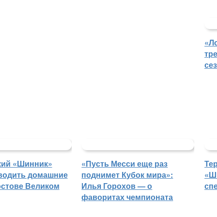
«Л
тр
се
кий «Шинник»
«Пусть Месси еще раз
Те
водить домашние
поднимет Кубок мира»:
«Ш
остове Великом
Илья Горохов — о
сп
фаворитах чемпионата