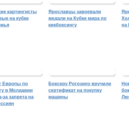
ие картингисты
Ярославцы завоевали
Яр
вые на кубке
медали на Кубке мира по
Хо
емья
кикбоксингу
на
т Европы по
Боксеру Рогозину вручили
Но
гу в Молдавии
сертификат на покупку
бо
-за запрета на
машины
Лю
оссиян