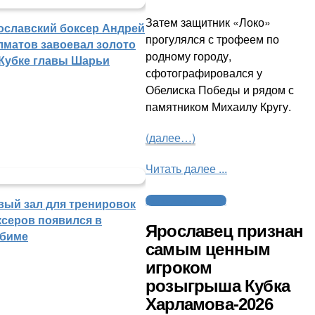
Затем защитник «Локо»
ославский боксер Андрей
прогулялся с трофеем по
лматов завоевал золото
родному городу,
 Кубке главы Шарьи
сфотографировался у
Обелиска Победы и рядом с
памятником Михаилу Кругу.
(далее…)
Читать далее ...
Молодежный хоккей
вый зал для тренировок
ксеров появился в
Ярославец признан
биме
самым ценным
игроком
розыгрыша Кубка
Харламова-2026