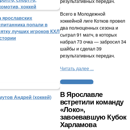
результативных передач.
Всего в Молодежной
а ярославских
хоккейной лиге Котков провел
спитанника попали в
два полноценных сезона и
сятку лучших игроков КХЛ
сыграл 91 матч, в которых
истории
набрал 73 очка — забросил 34
шайбы и сделал 39
результативных передач.
Читать далее ...
Молодежный хоккей
В Ярославле
мутов Андрей (хоккей)
встретили команду
«Локо»,
завоевавшую Кубок
Харламова