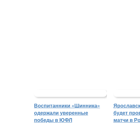
Воспитанники «Шинника»
Ярославс
одержали уверенные
будет про
победы в ЮФЛ
матчи в Р