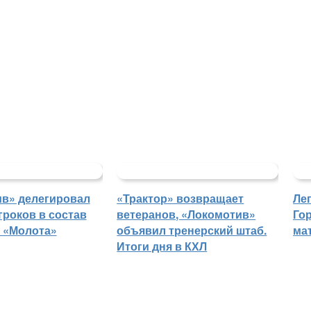
в» делегировал
«Трактор» возвращает
Ле
гроков в состав
ветеранов, «Локомотив»
Го
 «Молота»
объявил тренерский штаб.
ма
Итоги дня в КХЛ