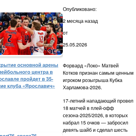
Опубликовано:
2 месяца назад
от
25.05.2026
крытие основной арены
Форвард «Локо» Матвей
лейбольного центра в
Котков признан самым ценным
ославле пройдет в 35-
игроком розыгрыша Кубка
тие клуба «Ярославич»
Харламова-2026.
17-летний нападающий провел
18 матчей в плей-офф
сезона-2025/2026, в которых
набрал 15 очков — забросил
девять шайб и сделал шесть