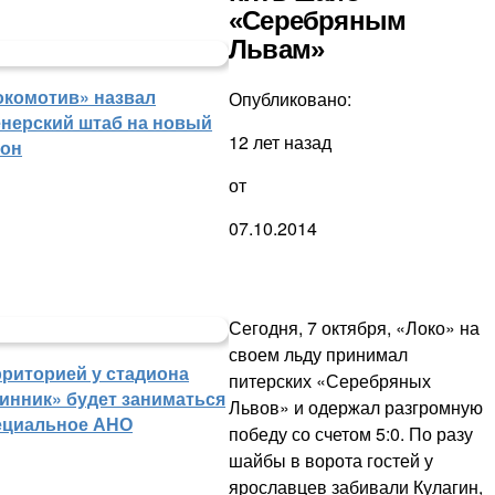
«Серебряным
Львам»
окомотив» назвал
Опубликовано:
енерский штаб на новый
12 лет назад
зон
от
07.10.2014
Сегодня, 7 октября, «Локо» на
своем льду принимал
рриторией у стадиона
питерских «Серебряных
инник» будет заниматься
Львов» и одержал разгромную
ециальное АНО
победу со счетом 5:0. По разу
шайбы в ворота гостей у
ярославцев забивали Кулагин,