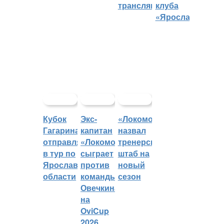
трансляций
клуба
«Ярославич»
Кубок
Экс-
«Локомотив»
Гагарина
капитан
назвал
отправляется
«Локомотива»
тренерский
в тур по
сыграет
штаб на
Ярославской
против
новый
области
команды
сезон
Овечкина
на
OviCup
2026