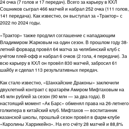
24 очка (7 голов и 17 передач). Всего за карьеру в КХЛ
Сошников сыграл 466 матчей и набрал 252 очка (111 голов,
141 передача). Как известно, он выступал за «Трактор» с
2022 по 2024 годы.
«Трактор» также продлил соглашение с нападающим
Владимиром Жарковым на один сезон. В прошлом году 38-
летний форвард провёл 64 матча за челябинский клуб с
учётом плей-офф и набрал 6 очков (2 гола, 4 передачи). За
всю карьеру в КХЛ он провёл 830 матчей, забросил 61
шайбу и сделал 113 результативных передач.
Как стало известно, «Шанхайские Драконы» заключили
двухлетний контракт с вратарём Амиром Мифтаховым на
45 млн рублей за сезон (90 млн — за два года). В
настоящий момент «Ак Барс» обменял права на 26-летнего
голкипера в китайский клуб. Мифтахов — воспитанник
казанской школы, прошлый сезон провёл в фарм-клубе
«Каролины Харрикейнз». На его счёту 28 матчей и 88,8%