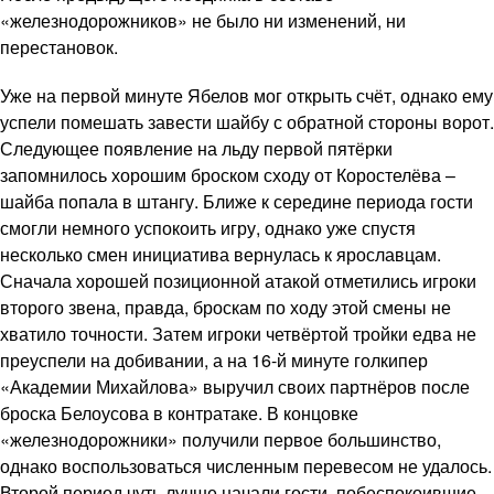
«железнодорожников» не было ни изменений, ни
перестановок.
Уже на первой минуте Ябелов мог открыть счёт, однако ему
успели помешать завести шайбу с обратной стороны ворот.
Следующее появление на льду первой пятёрки
запомнилось хорошим броском сходу от Коростелёва –
шайба попала в штангу. Ближе к середине периода гости
смогли немного успокоить игру, однако уже спустя
несколько смен инициатива вернулась к ярославцам.
Сначала хорошей позиционной атакой отметились игроки
второго звена, правда, броскам по ходу этой смены не
хватило точности. Затем игроки четвёртой тройки едва не
преуспели на добивании, а на 16-й минуте голкипер
«Академии Михайлова» выручил своих партнёров после
броска Белоусова в контратаке. В концовке
«железнодорожники» получили первое большинство,
однако воспользоваться численным перевесом не удалось.
Второй период чуть лучше начали гости, побеспокоившие