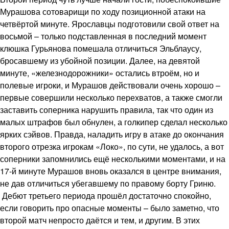
Мурашова сотоварищи по ходу позиционной атаки на
четвёртой минуте. Ярославцы подготовили свой ответ на
восьмой – только подставленная в последний момент
клюшка Гурьянова помешала отличиться Эльблаусу,
бросавшему из убойной позиции. Далее, на девятой
минуте, «железнодорожники» остались втроём, но и
полевые игроки, и Мурашов действовали очень хорошо –
первые совершили несколько перехватов, а также смогли
заставить соперника нарушить правила, так что один из
малых штрафов был обнулен, а голкипер сделал несколько
ярких сэйвов. Правда, наладить игру в атаке до окончания
второго отрезка игрокам «Локо», по сути, не удалось, а вот
соперники запомнились ещё несколькими моментами, и на
17-й минуте Мурашов вновь оказался в центре внимания,
не дав отличиться убегавшему по правому борту Гриню.
Дебют третьего периода прошёл достаточно спокойно,
если говорить про опасные моменты – было заметно, что
второй матч непросто даётся и тем, и другим. В этих