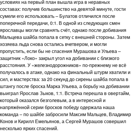
условиях на первый план вышла игра в неравных
составах: получив большинство на девятой минуте, гости
сумели его использовать – Булатов отличился после
поперечной передачи, 0:1. В одной из следующих смен
ярославцы могли сравнять счёт, однако после добивания
Мальцева шайба попала в сетку с внешней стороны. Затем
хозяева льда снова остались вчетвером, и могли
пропустить, если бы не спасения Мурашова и Ульева –
защитник «Локо» закрыл угол на добивании с близкого
расстояния. У «железнодорожников» по-прежнему не всё
получалось в атаке, однако на финальный штурм хватили и
сил, и мастерства: за 20 секунд до сирены шайба попала в
штангу после броска Марка Ульева, а борьбу на добивании
выиграл Ярослав Зыков, 1:1. Встреча перешла в овертайм,
который оказался безголевым, а в интересной и
напряжённой серии бросков победу одержала наша
команда – по шайбе забросили Максим Мальцев, Владимир
Конов и Кирилл Емельянов, а Сергей Мурашов совершил
несколько ярких спасений.