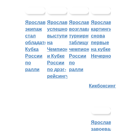
Ярославский
Ярославцы
Ярославцы
Ярославские
экипаж
успешно
возглавляют
картингисты
стал
выступили
турнирную
снова
обладателем
на
таблицу
первые
Кубка
Чемпионате
чемпионата
на кубке
России
и Кубке
России
Нечерноземья
по
России
по
ралли
по дрэг-
ралли
рейсингу
Кикбоксинг
Ярославцы
завоевали