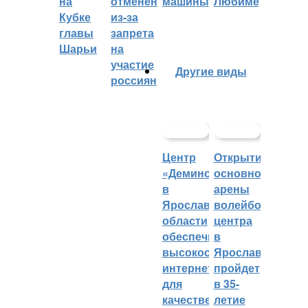
на
отменён
машины
Любиме
Кубке
из-за
главы
запрета
Шарьи
на
участие
Другие виды
россиян
Центр
Открытие
«Демино»
основной
в
арены
Ярославской
волейбольного
области
центра
обеспечивают
в
высокоскоростным
Ярославле
интернетом
пройдет
для
в 35-
качественных
летие