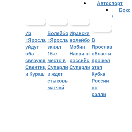
Автоспорт
Бокс
/
Из
Волейбольный
Иранский
«Ярославича»
«Ярославич»
волейболист
В
уйдут
занял
Мобин
Ярославской
оба
15-е
Насри покинет
области
связующих:
место в
российскую
прошел
Свентицкис
Суперлиге
Суперлигу
этап
и Кураш
и ждет
Кубка
стыковых
России
матчей
по
ралли