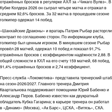
отражённых бросков в регулярке АХЛ за «Чикаго Вулвз». В
Кубке Колдера 2026 он сыграл четыре матча и отражал в
среднем 92,6% бросков. За 32 матча в прошедшем сезоне
голкипер одержал 14 побед.
«Шанхайские Драконы» и вратарь Патрик Рыбар расторгли
контракт по соглашению сторон. По информации клуба,
голкипер был ценным игроком. В минувшем сезоне Рыбар
провёл 28 матчей, одержал 10 побед и показал 91,7%
отражённых бросков с коэффициентом надёжности 2,88. В
общей сложности в КХЛ на его счету 159 матчей, 68 побед,
91,4% отражённых бросков и 2,74 коэффициент.
Пресс-служба «Локомотива» представила тренерский штаб
на сезон-2026/2027. Главного тренера Дмитрия
Квартальнова поддерживают помощники Юрий Бабенко и
Александр Перов. Бабенко известен как двукратный
обладатель Кубка Гагарина; в карьере тренера он работал
в «Динамо» (Москва), «Ак Барс», ЦСКА, «Витязь», СКА.