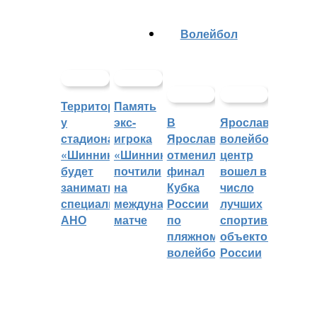
Волейбол
Территорией
Память
у
экс-
В
Ярославский
стадиона
игрока
Ярославле
волейбольный
«Шинник»
«Шинника»
отменили
центр
будет
почтили
финал
вошел в
заниматься
на
Кубка
число
специальное
международном
России
лучших
АНО
матче
по
спортивных
пляжному
объектов
волейболу
России