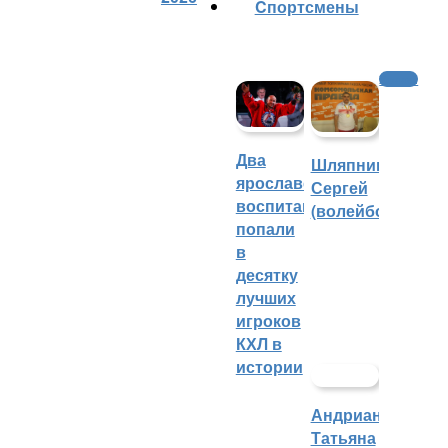
Cпортсмены
Хоккей
Два
Шляпников
ярославских
Сергей
воспитанника
(волейбол)
попали
в
десятку
лучших
игроков
КХЛ в
истории
Андрианова
Татьяна