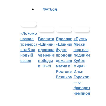
Футбол
«Локомотив»
назвал
Воспитанники
Ярославский
«Пусть
тренерский
«Шинника»
«Шинник»
Месси
штаб на
одержали
будет
еще раз
новый
уверенные
проводить
поднимет
сезон
победы
домашние
Кубок
в ЮФЛ
матчи в
мира»:
Ростове
Илья
Великом
Горохов
— о
фаворитах
чемпионата