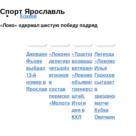
Спорт Ярославль
Хоккей
«Локо» одержал шестую победу подряд
Джованни
«Локомотив»
«Трактор»
Легенда
Фьоре
делегировал
возвращает
«Локомотива»
выбрал
четырёх
ветеранов,
Илья
13-й
игроков
«Локомотив»
Горохов
номер в
в
объявил
сыграет
Ярославле
состав
тренерский
в
пермского
штаб.
звездном
«Молота»
Итоги
матче
дня в
Кубка
КХЛ
Овечкина