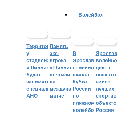
Волейбол
Территорией
Память
у
экс-
В
Ярославский
стадиона
игрока
Ярославле
волейбольный
«Шинник»
«Шинника»
отменили
центр
будет
почтили
финал
вошел в
заниматься
на
Кубка
число
специальное
международном
России
лучших
АНО
матче
по
спортивных
пляжному
объектов
волейболу
России