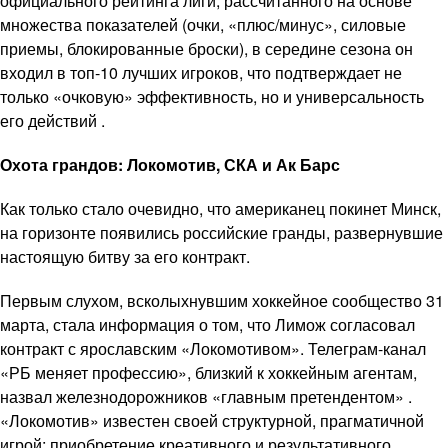
официального рейтинга лиги, рассчитанного на основе
множества показателей (очки, «плюс/минус», силовые
приемы, блокированные броски), в середине сезона он
входил в топ-10 лучших игроков, что подтверждает не
только «очковую» эффективность, но и универсальность
его действий .
Охота грандов: Локомотив, СКА и Ак Барс
Как только стало очевидно, что американец покинет Минск,
на горизонте появились российские гранды, развернувшие
настоящую битву за его контракт.
Первым слухом, всколыхнувшим хоккейное сообщество 31
марта, стала информация о том, что Лимож согласовал
контракт с ярославским «Локомотивом». Телеграм-канал
«РБ меняет профессию», близкий к хоккейным агентам,
назвал железнодорожников «главным претендентом» .
«Локомотив» известен своей структурной, прагматичной
игрой; приобретение креативного и результативного