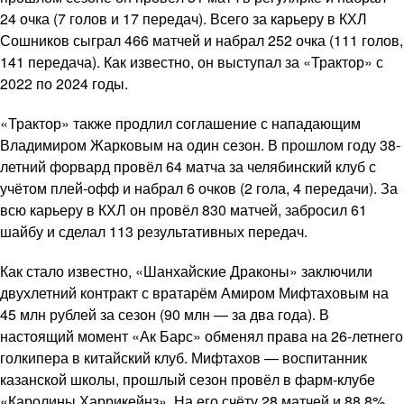
24 очка (7 голов и 17 передач). Всего за карьеру в КХЛ
Сошников сыграл 466 матчей и набрал 252 очка (111 голов,
141 передача). Как известно, он выступал за «Трактор» с
2022 по 2024 годы.
«Трактор» также продлил соглашение с нападающим
Владимиром Жарковым на один сезон. В прошлом году 38-
летний форвард провёл 64 матча за челябинский клуб с
учётом плей-офф и набрал 6 очков (2 гола, 4 передачи). За
всю карьеру в КХЛ он провёл 830 матчей, забросил 61
шайбу и сделал 113 результативных передач.
Как стало известно, «Шанхайские Драконы» заключили
двухлетний контракт с вратарём Амиром Мифтаховым на
45 млн рублей за сезон (90 млн — за два года). В
настоящий момент «Ак Барс» обменял права на 26-летнего
голкипера в китайский клуб. Мифтахов — воспитанник
казанской школы, прошлый сезон провёл в фарм-клубе
«Каролины Харрикейнз». На его счёту 28 матчей и 88,8%