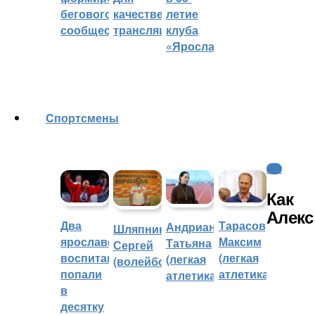
бегового
качественных
летие
сообщества
трансляций
клуба
«Ярославич»
Cпортсмены
КХЛ
Как
Алекс
Два
Тарасов
Андрианова
Шляпников
ярославских
Максим
Татьяна
Сергей
воспитанника
(легкая
(легкая
(волейбол)
попали
атлетика)
атлетика)
в
десятку