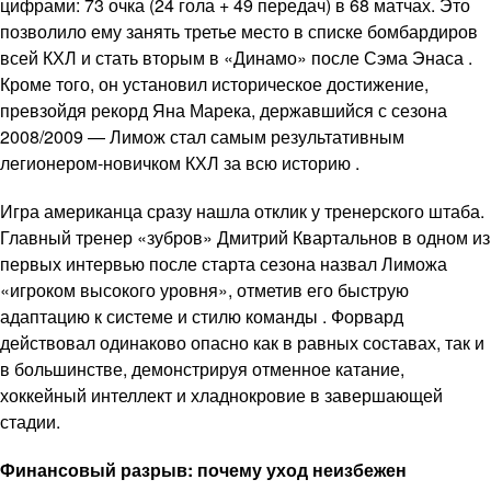
цифрами: 73 очка (24 гола + 49 передач) в 68 матчах. Это
позволило ему занять третье место в списке бомбардиров
всей КХЛ и стать вторым в «Динамо» после Сэма Энаса .
Кроме того, он установил историческое достижение,
превзойдя рекорд Яна Марека, державшийся с сезона
2008/2009 — Лимож стал самым результативным
легионером-новичком КХЛ за всю историю .
Игра американца сразу нашла отклик у тренерского штаба.
Главный тренер «зубров» Дмитрий Квартальнов в одном из
первых интервью после старта сезона назвал Лиможа
«игроком высокого уровня», отметив его быструю
адаптацию к системе и стилю команды . Форвард
действовал одинаково опасно как в равных составах, так и
в большинстве, демонстрируя отменное катание,
хоккейный интеллект и хладнокровие в завершающей
стадии.
Финансовый разрыв: почему уход неизбежен