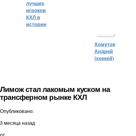
лучших
игроков
КХЛ в
истории
Хомутов
Андрей
(хоккей)
Лимож стал лакомым куском на
трансферном рынке КХЛ
Опубликовано:
3 месяца назад
от