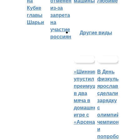
на
отменён
машины
Любиме
Кубке
из-за
главы
запрета
Шарьи
на
участие
Другие виды
россиян
«Шинник»
В День
упустил
физкультурника
преимущество
ярославцы
в два
сделали
мяча в
зарядку
домашней
с
игре с
олимпийским
«Арсеналом»
чемпионом
и
попробовали