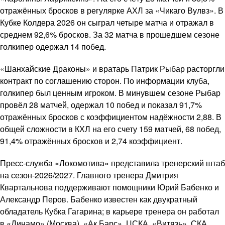
отражённых бросков в регулярке АХЛ за «Чикаго Вулвз». В
Кубке Колдера 2026 он сыграл четыре матча и отражал в
среднем 92,6% бросков. За 32 матча в прошедшем сезоне
голкипер одержал 14 побед.
«Шанхайские Драконы» и вратарь Патрик Рыбар расторгли
контракт по соглашению сторон. По информации клуба,
голкипер был ценным игроком. В минувшем сезоне Рыбар
провёл 28 матчей, одержал 10 побед и показал 91,7%
отражённых бросков с коэффициентом надёжности 2,88. В
общей сложности в КХЛ на его счету 159 матчей, 68 побед,
91,4% отражённых бросков и 2,74 коэффициент.
Пресс-служба «Локомотива» представила тренерский штаб
на сезон-2026/2027. Главного тренера Дмитрия
Квартальнова поддерживают помощники Юрий Бабенко и
Александр Перов. Бабенко известен как двукратный
обладатель Кубка Гагарина; в карьере тренера он работал
в «Динамо» (Москва), «Ак Барс», ЦСКА, «Витязь», СКА.