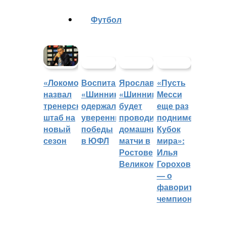
Футбол
Воспитанники
Ярославский
«Пусть
«Локомотив»
«Шинника»
«Шинник»
Месси
назвал
одержали
будет
еще раз
тренерский
уверенные
проводить
поднимет
штаб на
победы
домашние
Кубок
новый
в ЮФЛ
матчи в
мира»:
сезон
Ростове
Илья
Великом
Горохов
— о
фаворитах
чемпионата