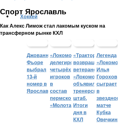
Спорт Ярославль
Хоккей
Как Алекс Лимож стал лакомым куском на
трансферном рынке КХЛ
Джованни
«Локомотив»
«Трактор»
Легенда
Фьоре
делегировал
возвращает
«Локомотива»
выбрал
четырёх
ветеранов,
Илья
13-й
игроков
«Локомотив»
Горохов
номер в
в
объявил
сыграет
Ярославле
состав
тренерский
в
пермского
штаб.
звездном
«Молота»
Итоги
матче
дня в
Кубка
КХЛ
Овечкина