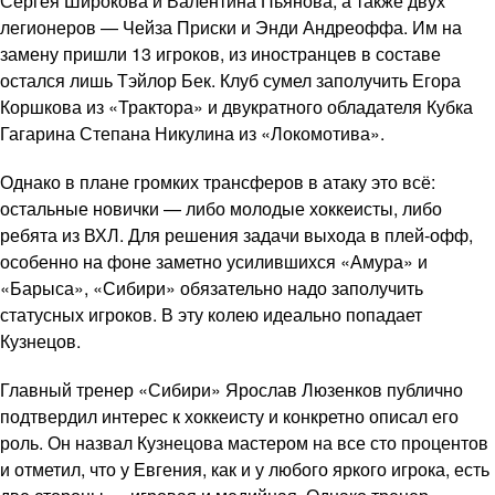
Сергея Широкова и Валентина Пьянова, а также двух
легионеров — Чейза Приски и Энди Андреоффа. Им на
замену пришли 13 игроков, из иностранцев в составе
остался лишь Тэйлор Бек. Клуб сумел заполучить Егора
Коршкова из «Трактора» и двукратного обладателя Кубка
Гагарина Степана Никулина из «Локомотива».
Однако в плане громких трансферов в атаку это всё:
остальные новички — либо молодые хоккеисты, либо
ребята из ВХЛ. Для решения задачи выхода в плей-офф,
особенно на фоне заметно усилившихся «Амура» и
«Барыса», «Сибири» обязательно надо заполучить
статусных игроков. В эту колею идеально попадает
Кузнецов.
Главный тренер «Сибири» Ярослав Люзенков публично
подтвердил интерес к хоккеисту и конкретно описал его
роль. Он назвал Кузнецова мастером на все сто процентов
и отметил, что у Евгения, как и у любого яркого игрока, есть