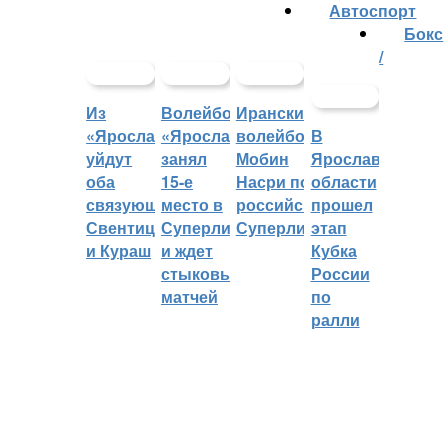
Автоспорт
Бокс
/
Из
Волейбольный
Иранский
«Ярославича»
«Ярославич»
волейболист
В
уйдут
занял
Мобин
Ярославской
оба
15-е
Насри покинет
области
связующих:
место в
российскую
прошел
Свентицкис
Суперлиге
Суперлигу
этап
и Кураш
и ждет
Кубка
стыковых
России
матчей
по
ралли