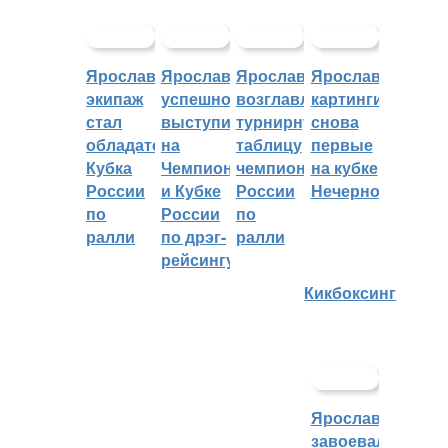
Ярославский
Ярославцы
Ярославцы
Ярославские
экипаж
успешно
возглавляют
картингисты
стал
выступили
турнирную
снова
обладателем
на
таблицу
первые
Кубка
Чемпионате
чемпионата
на кубке
России
и Кубке
России
Нечерноземья
по
России
по
ралли
по дрэг-
ралли
рейсингу
Кикбоксинг
Ярославцы
завоевали