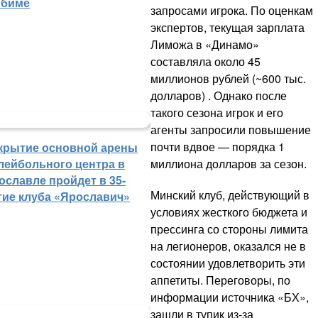
биме
запросами игрока. По оценкам
экспертов, текущая зарплата
Лиможа в «Динамо»
составляла около 45
миллионов рублей (~600 тыс.
долларов) . Однако после
такого сезона игрок и его
агенты запросили повышение
почти вдвое — порядка 1
крытие основной арены
лейбольного центра в
миллиона долларов за сезон.
ославле пройдет в 35-
Минский клуб, действующий в
тие клуба «Ярославич»
условиях жесткого бюджета и
прессинга со стороны лимита
на легионеров, оказался не в
состоянии удовлетворить эти
аппетиты. Переговоры, по
информации источника «БХ»,
зашли в тупик из-за