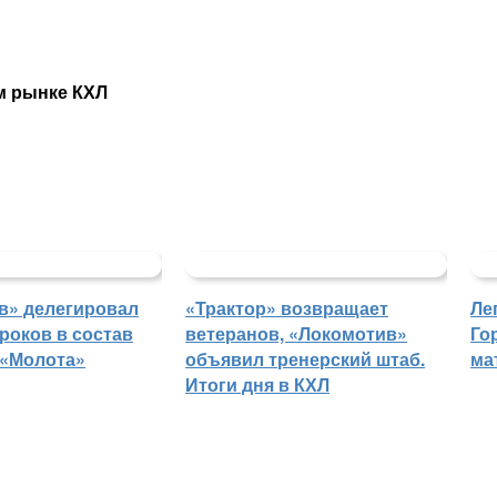
м рынке КХЛ
в» делегировал
«Трактор» возвращает
Ле
роков в состав
ветеранов, «Локомотив»
Го
 «Молота»
объявил тренерский штаб.
ма
Итоги дня в КХЛ