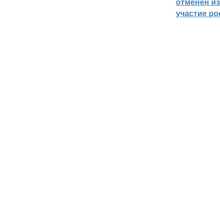
отменён из
участие ро