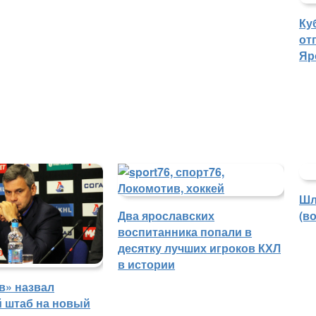
Ку
от
Яр
Шл
Два ярославских
(в
воспитанника попали в
десятку лучших игроков КХЛ
в истории
в» назвал
й штаб на новый