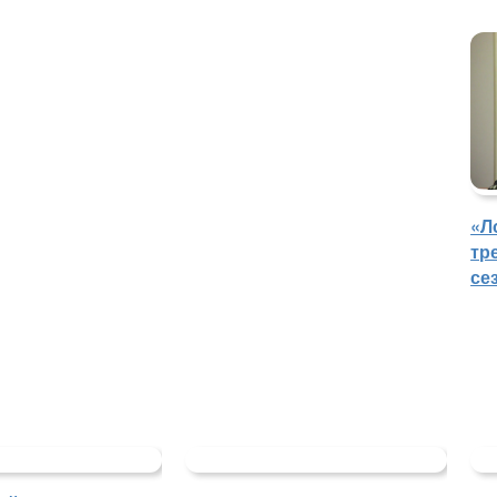
«Л
тр
се