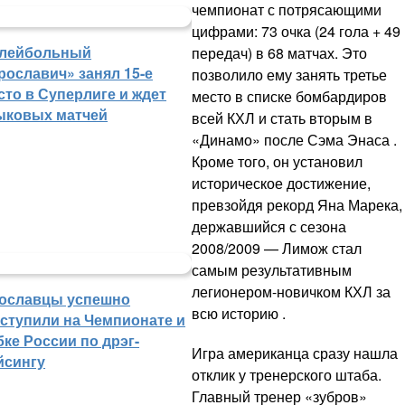
чемпионат с потрясающими
цифрами: 73 очка (24 гола + 49
лейбольный
передач) в 68 матчах. Это
рославич» занял 15-е
позволило ему занять третье
сто в Суперлиге и ждет
место в списке бомбардиров
ыковых матчей
всей КХЛ и стать вторым в
«Динамо» после Сэма Энаса .
Кроме того, он установил
историческое достижение,
превзойдя рекорд Яна Марека,
державшийся с сезона
2008/2009 — Лимож стал
самым результативным
легионером-новичком КХЛ за
ославцы успешно
всю историю .
ступили на Чемпионате и
бке России по дрэг-
Игра американца сразу нашла
йсингу
отклик у тренерского штаба.
Главный тренер «зубров»