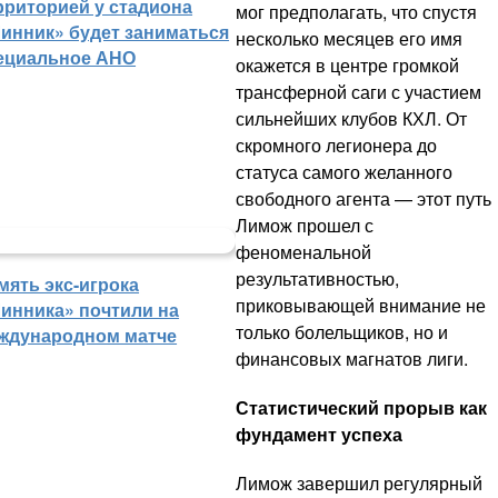
рриторией у стадиона
мог предполагать, что спустя
инник» будет заниматься
несколько месяцев его имя
ециальное АНО
окажется в центре громкой
трансферной саги с участием
сильнейших клубов КХЛ. От
скромного легионера до
статуса самого желанного
свободного агента — этот путь
Лимож прошел с
феноменальной
результативностью,
мять экс-игрока
приковывающей внимание не
инника» почтили на
только болельщиков, но и
ждународном матче
финансовых магнатов лиги.
Статистический прорыв как
фундамент успеха
Лимож завершил регулярный