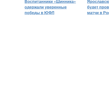
Воспитанники «Шинника»
Ярославск
одержали уверенные
будет про
победы в ЮФЛ
матчи в Р