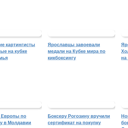
ие картингисты
Ярославцы завоевали
Яр
ые на кубке
медали на Кубке мира по
Хо
мья
кикбоксингу
на
 Европы по
Боксеру Рогозину вручили
Но
гу в Молдавии
сертификат на покупку
бо