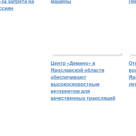
-за запрета на
машины
Лю
ссиян
Центр «Демино» в
От
Ярославской области
во
обеспечивают
Яр
высокоскоростным
ле
интернетом для
качественных трансляций