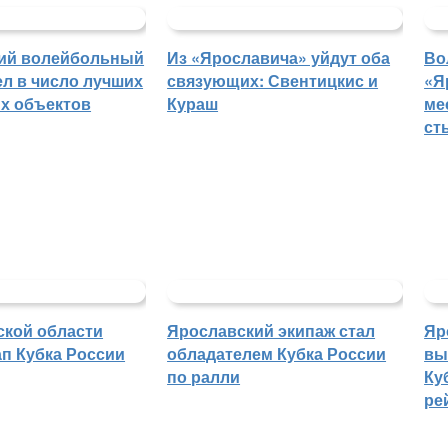
ий волейбольный
Из «Ярославича» уйдут оба
Во
л в число лучших
связующих: Свентицкис и
«Я
х объектов
Кураш
ме
ст
ской области
Ярославский экипаж стал
Яр
п Кубка России
обладателем Кубка России
вы
по ралли
Ку
ре