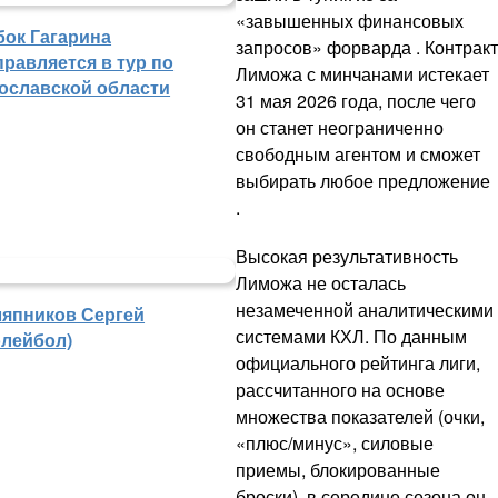
«завышенных финансовых
бок Гагарина
запросов» форварда . Контракт
правляется в тур по
Лиможа с минчанами истекает
ославской области
31 мая 2026 года, после чего
он станет неограниченно
свободным агентом и сможет
выбирать любое предложение
.
Высокая результативность
Лиможа не осталась
незамеченной аналитическими
япников Сергей
системами КХЛ. По данным
олейбол)
официального рейтинга лиги,
рассчитанного на основе
множества показателей (очки,
«плюс/минус», силовые
приемы, блокированные
броски), в середине сезона он