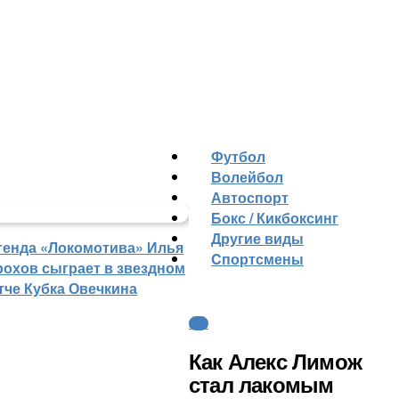
Футбол
Волейбол
Автоспорт
Бокс / Кикбоксинг
Другие виды
генда «Локомотива» Илья
Cпортсмены
рохов сыграет в звездном
тче Кубка Овечкина
КХЛ
Как Алекс Лимож
стал лакомым