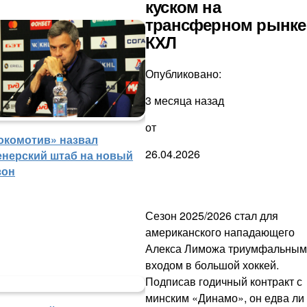
куском на
трансферном рынке
КХЛ
Опубликовано:
3 месяца назад
от
окомотив» назвал
26.04.2026
енерский штаб на новый
зон
Сезон 2025/2026 стал для
американского нападающего
Алекса Лиможа триумфальным
входом в большой хоккей.
Подписав годичный контракт с
минским «Динамо», он едва ли