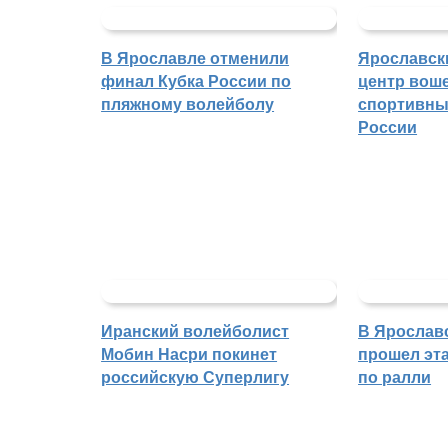
В Ярославле отменили
Ярославск
финал Кубка России по
центр воше
пляжному волейболу
спортивны
России
Иранский волейболист
В Ярослав
Мобин Насри покинет
прошел эта
российскую Суперлигу
по ралли