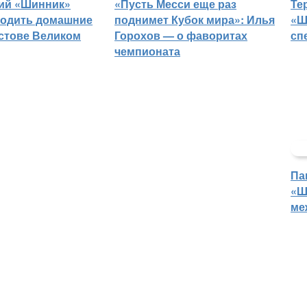
ий «Шинник»
«Пусть Месси еще раз
Те
водить домашние
поднимет Кубок мира»: Илья
«Ш
остове Великом
Горохов — о фаворитах
сп
чемпионата
Па
«Ш
ме