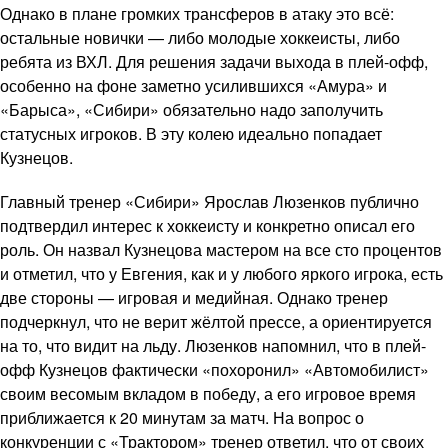
Однако в плане громких трансферов в атаку это всё:
остальные новички — либо молодые хоккеисты, либо
ребята из ВХЛ. Для решения задачи выхода в плей-офф,
особенно на фоне заметно усилившихся «Амура» и
«Барыса», «Сибири» обязательно надо заполучить
статусных игроков. В эту колею идеально попадает
Кузнецов.
Главный тренер «Сибири» Ярослав Люзенков публично
подтвердил интерес к хоккеисту и конкретно описал его
роль. Он назвал Кузнецова мастером на все сто процентов
и отметил, что у Евгения, как и у любого яркого игрока, есть
две стороны — игровая и медийная. Однако тренер
подчеркнул, что не верит жёлтой прессе, а ориентируется
на то, что видит на льду. Люзенков напомнил, что в плей-
офф Кузнецов фактически «похоронил» «Автомобилист»
своим весомым вкладом в победу, а его игровое время
приближается к 20 минутам за матч. На вопрос о
конкуренции с «Трактором» тренер ответил, что от своих