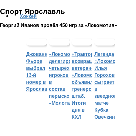
Спорт Ярославль
Хоккей
Георгий Иванов провёл 450 игр за «Локомотив»
Джованни
«Локомотив»
«Трактор»
Легенда
Фьоре
делегировал
возвращает
«Локомотива»
выбрал
четырёх
ветеранов,
Илья
13-й
игроков
«Локомотив»
Горохов
номер в
в
объявил
сыграет
Ярославле
состав
тренерский
в
пермского
штаб.
звездном
«Молота»
Итоги
матче
дня в
Кубка
КХЛ
Овечкина