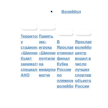
Волейбол
Территорией
Память
у
экс-
В
Ярославский
стадиона
игрока
Ярославле
волейбольный
«Шинник»
«Шинника»
отменили
центр
будет
почтили
финал
вошел в
заниматься
на
Кубка
число
специальное
международном
России
лучших
АНО
матче
по
спортивных
пляжному
объектов
волейболу
России