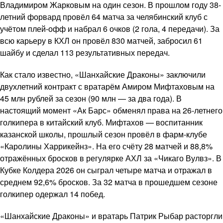
Владимиром Жарковым на один сезон. В прошлом году 38-
летний форвард провёл 64 матча за челябинский клуб с
учётом плей-офф и набрал 6 очков (2 гола, 4 передачи). За
всю карьеру в КХЛ он провёл 830 матчей, забросил 61
шайбу и сделал 113 результативных передач.
Как стало известно, «Шанхайские Драконы» заключили
двухлетний контракт с вратарём Амиром Мифтаховым на
45 млн рублей за сезон (90 млн — за два года). В
настоящий момент «Ак Барс» обменял права на 26-летнего
голкипера в китайский клуб. Мифтахов — воспитанник
казанской школы, прошлый сезон провёл в фарм-клубе
«Каролины Харрикейнз». На его счёту 28 матчей и 88,8%
отражённых бросков в регулярке АХЛ за «Чикаго Вулвз». В
Кубке Колдера 2026 он сыграл четыре матча и отражал в
среднем 92,6% бросков. За 32 матча в прошедшем сезоне
голкипер одержал 14 побед.
«Шанхайские Драконы» и вратарь Патрик Рыбар расторгли