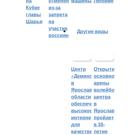
на
отменён
машины
Любиме
Кубке
из-за
главы
запрета
Шарьи
на
участие
Другие виды
россиян
Центр
Открытие
«Демино»
основной
в
арены
Ярославской
волейбольного
области
центра
обеспечивают
в
высокоскоростным
Ярославле
интернетом
пройдет
для
в 35-
качественных
летие