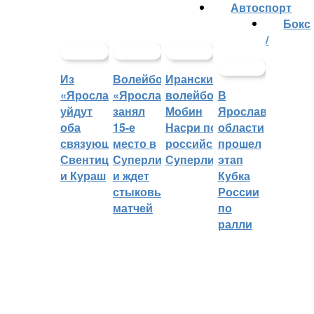
Автоспорт
Бокс
/
Из
Волейбольный
Иранский
«Ярославича»
«Ярославич»
волейболист
В
уйдут
занял
Мобин
Ярославской
оба
15-е
Насри покинет
области
связующих:
место в
российскую
прошел
Свентицкис
Суперлиге
Суперлигу
этап
и Кураш
и ждет
Кубка
стыковых
России
матчей
по
ралли