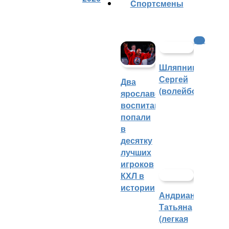
Cпортсмены
КХЛ
Шляпников
Сергей
Два
(волейбол)
ярославских
воспитанника
попали
в
десятку
лучших
игроков
КХЛ в
истории
Андрианова
Татьяна
(легкая