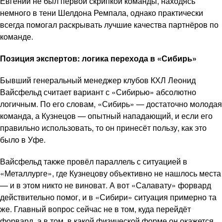
Евгений не был первой скрипкой команды, находясь
немного в тени Шелдона Ремпала, однако практически
всегда помогал раскрывать лучшие качества партнёров по
команде.
Позиция экспертов: логика перехода в «Сибирь»
Бывший генеральный менеджер клубов КХЛ Леонид
Вайсфельд считает вариант с «Сибирью» абсолютно
логичным. По его словам, «Сибирь» — достаточно молодая
команда, а Кузнецов — опытный нападающий, и если его
правильно использовать, то он принесёт пользу, как это
было в Уфе.
Вайсфельд также провёл параллель с ситуацией в
«Металлурге», где Кузнецову объективно не нашлось места
— и в этом никто не виноват. А вот «Салавату» форвард
действительно помог, и в «Сибири» ситуация примерно та
же. Главный вопрос сейчас не в том, куда перейдёт
форвард, а в том, в какой физической форме он окажется