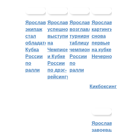
Ярославский
Ярославцы
Ярославцы
Ярославские
экипаж
успешно
возглавляют
картингисты
стал
выступили
турнирную
снова
обладателем
на
таблицу
первые
Кубка
Чемпионате
чемпионата
на кубке
России
и Кубке
России
Нечерноземья
по
России
по
ралли
по дрэг-
ралли
рейсингу
Кикбоксинг
Ярославцы
завоевали