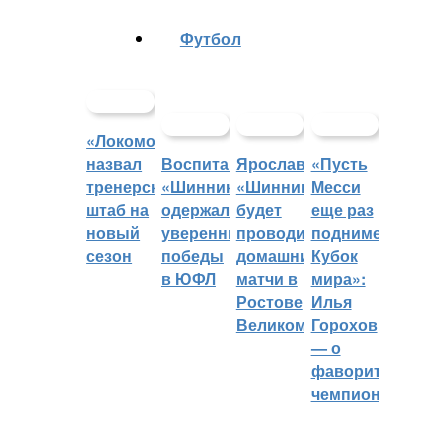
Футбол
«Локомотив»
назвал
Воспитанники
Ярославский
«Пусть
тренерский
«Шинника»
«Шинник»
Месси
штаб на
одержали
будет
еще раз
новый
уверенные
проводить
поднимет
сезон
победы
домашние
Кубок
в ЮФЛ
матчи в
мира»:
Ростове
Илья
Великом
Горохов
— о
фаворитах
чемпионата