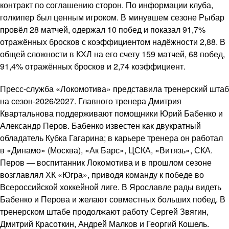
контракт по соглашению сторон. По информации клуба,
голкипер был ценным игроком. В минувшем сезоне Рыбар
провёл 28 матчей, одержал 10 побед и показал 91,7%
отражённых бросков с коэффициентом надёжности 2,88. В
общей сложности в КХЛ на его счету 159 матчей, 68 побед,
91,4% отражённых бросков и 2,74 коэффициент.
Пресс-служба «Локомотива» представила тренерский штаб
на сезон-2026/2027. Главного тренера Дмитрия
Квартальнова поддерживают помощники Юрий Бабенко и
Александр Перов. Бабенко известен как двукратный
обладатель Кубка Гагарина; в карьере тренера он работал
в «Динамо» (Москва), «Ак Барс», ЦСКА, «Витязь», СКА.
Перов — воспитанник Локомотива и в прошлом сезоне
возглавлял ХК «Югра», приводя команду к победе во
Всероссийской хоккейной лиге. В Ярославле рады видеть
Бабенко и Перова и желают совместных больших побед. В
тренерском штабе продолжают работу Сергей Звягин,
Дмитрий Красоткин, Андрей Малков и Георгий Кошель.