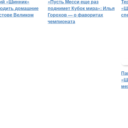
ий «Шинник»
«Пусть Месси еще раз
Те
водить домашние
поднимет Кубок мира»: Илья
«Ш
остове Великом
Горохов — о фаворитах
сп
чемпионата
Па
«Ш
ме