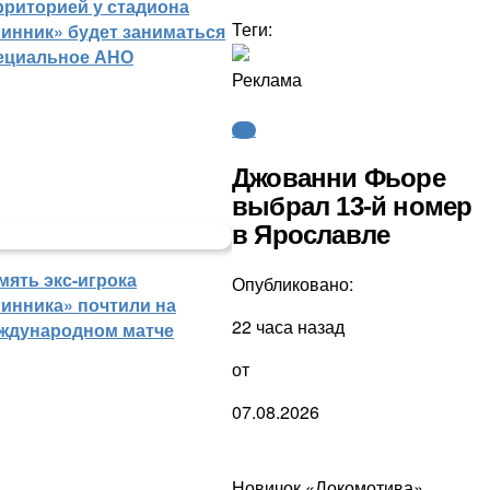
рриторией у стадиона
Теги:
инник» будет заниматься
ециальное АНО
Реклама
КХЛ
Джованни Фьоре
выбрал 13-й номер
в Ярославле
мять экс-игрока
Опубликовано:
инника» почтили на
22 часа назад
ждународном матче
от
07.08.2026
Новичок «Локомотива»