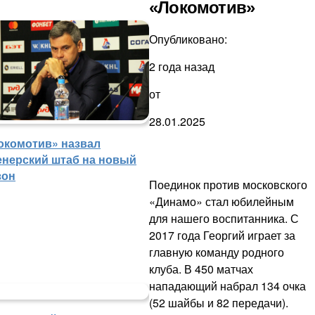
«Локомотив»
Опубликовано:
2 года назад
от
28.01.2025
окомотив» назвал
енерский штаб на новый
зон
Поединок против московского
«Динамо» стал юбилейным
для нашего воспитанника. С
2017 года Георгий играет за
главную команду родного
клуба. В 450 матчах
нападающий набрал 134 очка
(52 шайбы и 82 передачи).