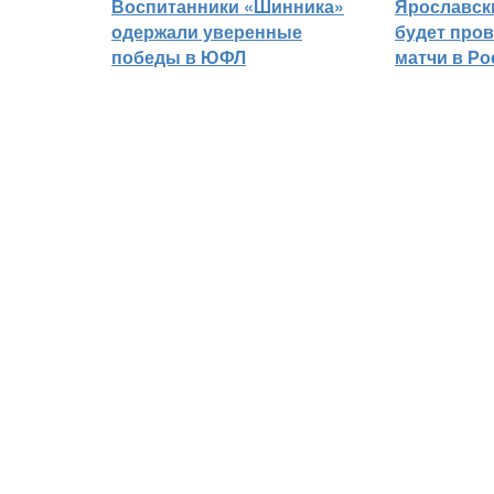
Воспитанники «Шинника»
Ярославск
одержали уверенные
будет про
победы в ЮФЛ
матчи в Р