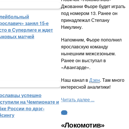
Джованни Фьоре будет играть
под номером 13. Ранее он
лейбольный
принадлежал Степану
рославич» занял 15-е
Никулину.
сто в Суперлиге и ждет
ыковых матчей
Напомним, Фьоре пополнил
ярославскую команду
нынешним межсезоньем.
Ранее он выступал в
«Авангарде».
Наш канал в
Дзен
. Там много
интересной аналитики!
ославцы успешно
Читать далее ...
ступили на Чемпионате и
бке России по дрэг-
КХЛ
йсингу
«Локомотив»