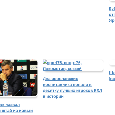
Ку
от
Яр
Шл
Два ярославских
(в
воспитанника попали в
десятку лучших игроков КХЛ
в истории
в» назвал
й штаб на новый