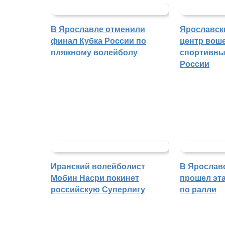
В Ярославле отменили
Ярославск
финал Кубка России по
центр воше
пляжному волейболу
спортивны
России
Иранский волейболист
В Ярослав
Мобин Насри покинет
прошел эта
российскую Суперлигу
по ралли