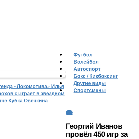
Футбол
Волейбол
Автоспорт
Бокс / Кикбоксинг
Другие виды
генда «Локомотива» Илья
Cпортсмены
рохов сыграет в звездном
тче Кубка Овечкина
КХЛ
Георгий Иванов
провёл 450 игр за