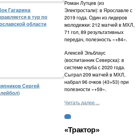
Роман Лутцев (из
бок Гагарина
Электростали): в Ярославле с
правляется в тур по
2019 года. Один из лидеров
ославской области
молодежки: 212 матчей в МХЛ,
71 гол, 89 результативных
передач, полезность «+84».
Алексей Эльблаус
(воспитанник Северска): в
системе клуба с 2020 года.
Сыграл 209 матчей в МХЛ,
набрал 96 очков (43+53) при
япников Сергей
полезности «+59».
олейбол)
Читать далее ...
КХЛ
«Трактор»