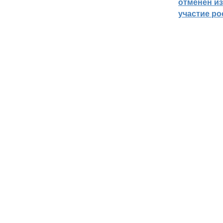
отменён из
участие ро