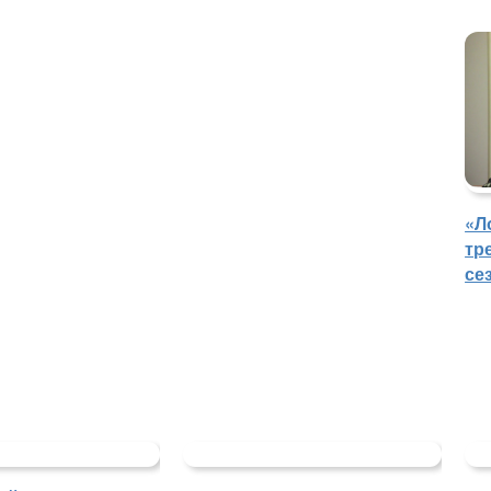
«Л
тр
се