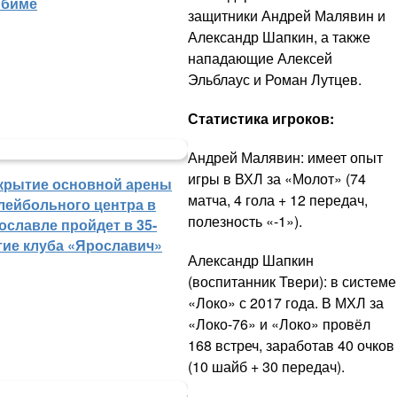
биме
защитники Андрей Малявин и
Александр Шапкин, а также
нападающие Алексей
Эльблаус и Роман Лутцев.
Статистика игроков:
Андрей Малявин: имеет опыт
игры в ВХЛ за «Молот» (74
крытие основной арены
матча, 4 гола + 12 передач,
лейбольного центра в
полезность «-1»).
ославле пройдет в 35-
тие клуба «Ярославич»
Александр Шапкин
(воспитанник Твери): в системе
«Локо» с 2017 года. В МХЛ за
«Локо-76» и «Локо» провёл
168 встреч, заработав 40 очков
(10 шайб + 30 передач).