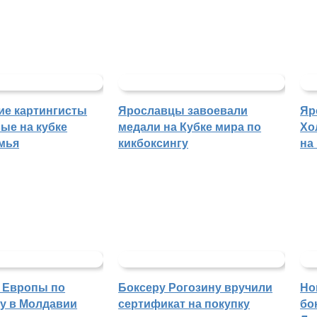
ие картингисты
Ярославцы завоевали
Яр
ые на кубке
медали на Кубке мира по
Хо
мья
кикбоксингу
на
 Европы по
Боксеру Рогозину вручили
Но
гу в Молдавии
сертификат на покупку
бо