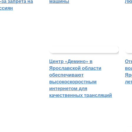
-за запрета на
машины
Лю
ссиян
Центр «Демино» в
От
Ярославской области
во
обеспечивают
Яр
высокоскоростным
ле
интернетом для
качественных трансляций