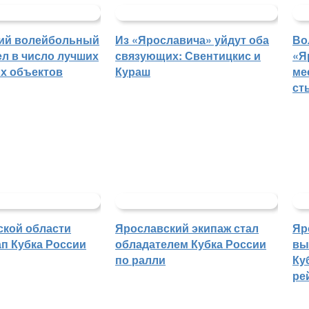
ий волейбольный
Из «Ярославича» уйдут оба
Во
л в число лучших
связующих: Свентицкис и
«Я
х объектов
Кураш
ме
ст
ской области
Ярославский экипаж стал
Яр
п Кубка России
обладателем Кубка России
вы
по ралли
Ку
ре