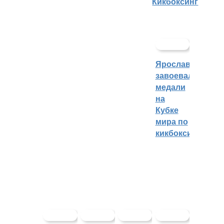
Кикбоксинг
Ярославцы
завоевали
медали
на
Кубке
мира по
кикбоксингу