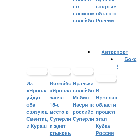
по
спортивных
пляжному
объектов
волейболу
России
Автоспорт
Бокс
/
Из
Волейбольный
Иранский
«Ярославича»
«Ярославич»
волейболист
В
уйдут
занял
Мобин
Ярославской
оба
15-е
Насри покинет
области
связующих:
место в
российскую
прошел
Свентицкис
Суперлиге
Суперлигу
этап
и Кураш
и ждет
Кубка
стыковых
России