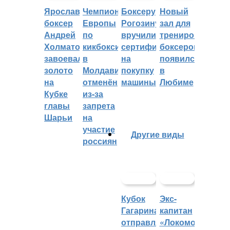
Ярославский
Чемпионат
Боксеру
Новый
боксер
Европы
Рогозину
зал для
Андрей
по
вручили
тренировок
Холматов
кикбоксингу
сертификат
боксеров
завоевал
в
на
появился
золото
Молдавии
покупку
в
на
отменён
машины
Любиме
Кубке
из-за
главы
запрета
Шарьи
на
участие
Другие виды
россиян
Кубок
Экс-
Гагарина
капитан
отправляется
«Локомотива»