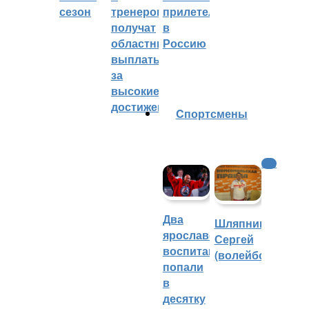
сезон
тренеров
прилетел
получат
в
областные
Россию
выплаты
за
высокие
достижения
Cпортсмены
КХЛ
Два
Шляпников
ярославских
Сергей
воспитанника
(волейбол)
попали
в
десятку