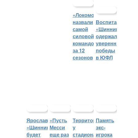
«Локомотив»
назвали
Воспитанники
самой
«Шинника»
силовой
одержали
командой
уверенные
за 12
победы
сезонов
в ЮФЛ
Ярославский
«Пусть
Территорией
Память
«Шинник»
Месси
у
экс-
будет
еще раз
стадиона
игрока