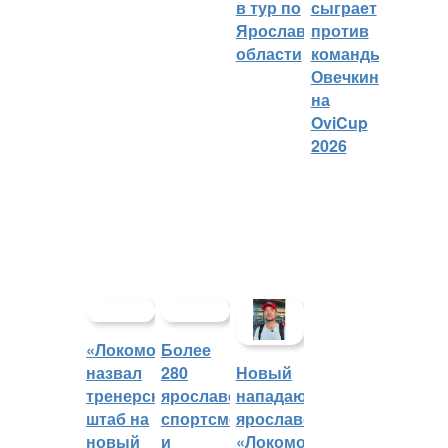
в тур по
сыграет
Ярославской
против
области
команды
Овечкина
на
OviCup
2026
«Локомотив»
Более
назвал
280
Новый
тренерский
ярославских
нападающий
штаб на
спортсменов
ярославского
новый
и
«Локомотива»