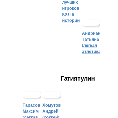
лучших
игроков
КХЛ в
истории
Андрианова
Татьяна
(легкая
атлетика)
Гатиятулин
Тарасов
Хомутов
Максим
Андрей
(легкая
(хоккей)