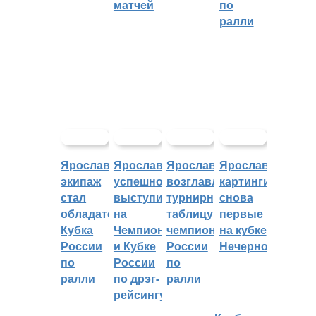
матчей
по
ралли
Ярославский
Ярославцы
Ярославцы
Ярославские
экипаж
успешно
возглавляют
картингисты
стал
выступили
турнирную
снова
обладателем
на
таблицу
первые
Кубка
Чемпионате
чемпионата
на кубке
России
и Кубке
России
Нечерноземья
по
России
по
ралли
по дрэг-
ралли
рейсингу