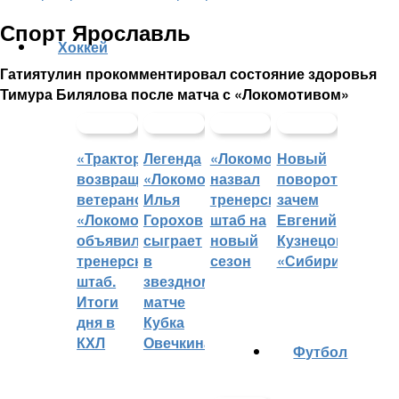
Спорт Ярославль
Хоккей
Гатиятулин прокомментировал состояние здоровья
Тимура Билялова после матча с «Локомотивом»
«Трактор»
Легенда
«Локомотив»
Новый
возвращает
«Локомотива»
назвал
поворот:
ветеранов,
Илья
тренерский
зачем
«Локомотив»
Горохов
штаб на
Евгений
объявил
сыграет
новый
Кузнецов
тренерский
в
сезон
«Сибири»?
штаб.
звездном
Итоги
матче
дня в
Кубка
КХЛ
Овечкина
Футбол