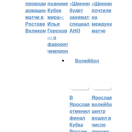
проводить
поднимет
«Шинник»
«Шинника»
домашние
Кубок
будет
почтили
матчи в
мира»:
заниматься
на
Ростове
Илья
специальное
международном
Великом
Горохов
АНО
матче
— о
фаворитах
чемпионата
Волейбол
В
Ярославский
Ярославле
волейбольный
отменили
центр
финал
вошел в
Кубка
число
России
лучших