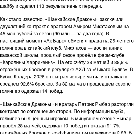
шайбу и сделал 113 результативных передач.
Как стало известно, «Шанхайские Драконы» заключили
двухлетний контракт с вратарём Амиром Мифтаховым на
45 млн рублей за сезон (90 млн — за два года). В
настоящий момент «Ак Барс» обменял права на 26-летнего
голкипера в китайский клуб. Мифтахов — воспитанник
казанской школы, прошлый сезон провёл в фарм-клубе
«Каролины Харрикейнз». На его счёту 28 матчей и 88,8%
отражённых бросков в регулярке АХЛ за «Чикаго Вулвз». В
Кубке Колдера 2026 он сыграл четыре матча и отражал в
среднем 92,6% бросков. За 32 матча в прошедшем сезоне
голкипер одержал 14 побед.
«Шанхайские Драконы» и вратарь Патрик Рыбар расторгли
контракт по соглашению сторон. По информации клуба,
голкипер был ценным игроком. В минувшем сезоне Рыбар
провёл 28 матчей, одержал 10 побед и показал 91,7%
отражённых бросков с коэффициентом надёжности 2,88. В