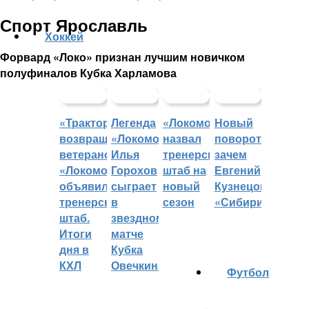
Спорт Ярославль
Хоккей
Форвард «Локо» признан лучшим новичком
полуфиналов Кубка Харламова
«Трактор»
Легенда
«Локомотив»
Новый
возвращает
«Локомотива»
назвал
поворот:
ветеранов,
Илья
тренерский
зачем
«Локомотив»
Горохов
штаб на
Евгений
объявил
сыграет
новый
Кузнецов
тренерский
в
сезон
«Сибири»?
штаб.
звездном
Итоги
матче
дня в
Кубка
КХЛ
Овечкина
Футбол