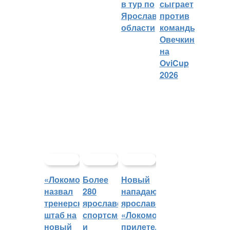
в тур по
сыграет
Ярославской
против
области
команды
Овечкина
на
OviCup
2026
«Локомотив»
Более
Новый
назвал
280
нападающий
тренерский
ярославских
ярославского
штаб на
спортсменов
«Локомотива»
новый
и
прилетел