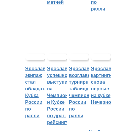
матчей
по
ралли
Ярославский
Ярославцы
Ярославцы
Ярославские
экипаж
успешно
возглавляют
картингисты
стал
выступили
турнирную
снова
обладателем
на
таблицу
первые
Кубка
Чемпионате
чемпионата
на кубке
России
и Кубке
России
Нечерноземья
по
России
по
ралли
по дрэг-
ралли
рейсингу