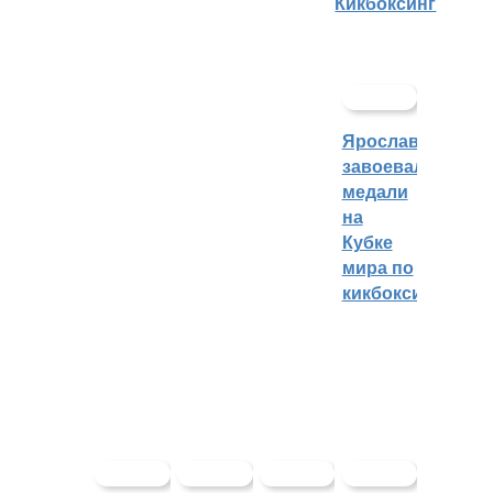
Кикбоксинг
Ярославцы
завоевали
медали
на
Кубке
мира по
кикбоксингу