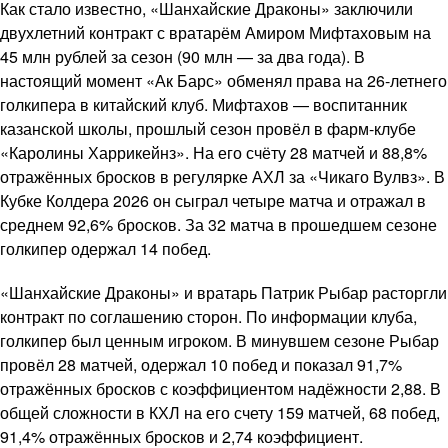
Как стало известно, «Шанхайские Драконы» заключили
двухлетний контракт с вратарём Амиром Мифтаховым на
45 млн рублей за сезон (90 млн — за два года). В
настоящий момент «Ак Барс» обменял права на 26-летнего
голкипера в китайский клуб. Мифтахов — воспитанник
казанской школы, прошлый сезон провёл в фарм-клубе
«Каролины Харрикейнз». На его счёту 28 матчей и 88,8%
отражённых бросков в регулярке АХЛ за «Чикаго Вулвз». В
Кубке Колдера 2026 он сыграл четыре матча и отражал в
среднем 92,6% бросков. За 32 матча в прошедшем сезоне
голкипер одержал 14 побед.
«Шанхайские Драконы» и вратарь Патрик Рыбар расторгли
контракт по соглашению сторон. По информации клуба,
голкипер был ценным игроком. В минувшем сезоне Рыбар
провёл 28 матчей, одержал 10 побед и показал 91,7%
отражённых бросков с коэффициентом надёжности 2,88. В
общей сложности в КХЛ на его счету 159 матчей, 68 побед,
91,4% отражённых бросков и 2,74 коэффициент.