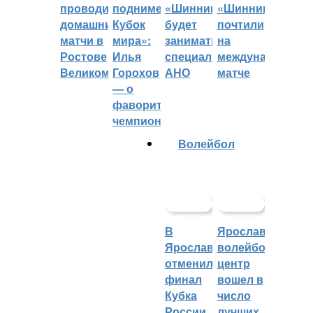
проводить
поднимет
«Шинник»
«Шинника»
домашние
Кубок
будет
почтили
матчи в
мира»:
заниматься
на
Ростове
Илья
специальное
международном
Великом
Горохов
АНО
матче
— о
фаворитах
чемпионата
Волейбол
В
Ярославский
Ярославле
волейбольный
отменили
центр
финал
вошел в
Кубка
число
России
лучших