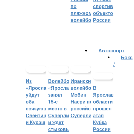
по
спортивных
пляжному
объектов
волейболу
России
Автоспорт
Бокс
/
Из
Волейбольный
Иранский
«Ярославича»
«Ярославич»
волейболист
В
уйдут
занял
Мобин
Ярославской
оба
15-е
Насри покинет
области
связующих:
место в
российскую
прошел
Свентицкис
Суперлиге
Суперлигу
этап
и Кураш
и ждет
Кубка
стыковых
России