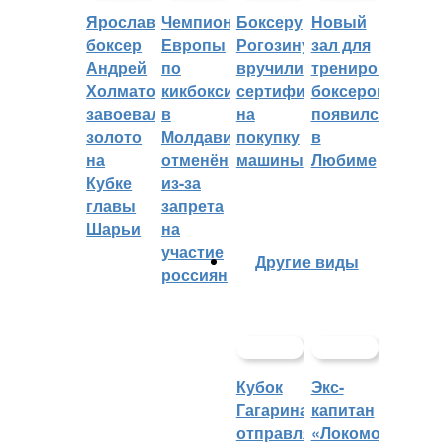
Ярославский
Чемпионат
Боксеру
Новый
боксер
Европы
Рогозину
зал для
Андрей
по
вручили
тренировок
Холматов
кикбоксингу
сертификат
боксеров
завоевал
в
на
появился
золото
Молдавии
покупку
в
на
отменён
машины
Любиме
Кубке
из-за
главы
запрета
Шарьи
на
участие
Другие виды
россиян
Кубок
Экс-
Гагарина
капитан
отправляется
«Локомотива»