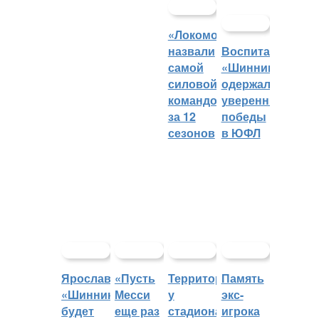
«Локомотив»
назвали
Воспитанники
самой
«Шинника»
силовой
одержали
командой
уверенные
за 12
победы
сезонов
в ЮФЛ
Ярославский
«Пусть
Территорией
Память
«Шинник»
Месси
у
экс-
будет
еще раз
стадиона
игрока