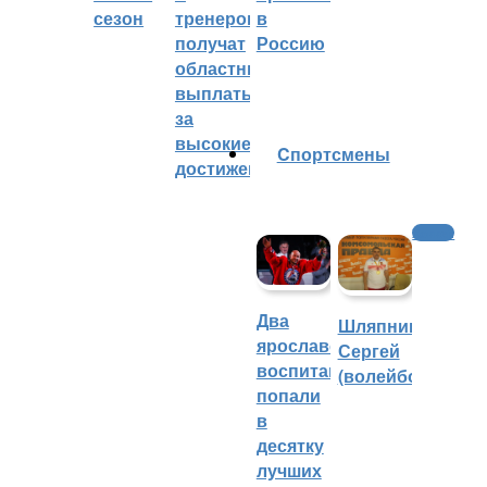
сезон
тренеров
в
получат
Россию
областные
выплаты
за
высокие
Cпортсмены
достижения
Хоккей
Два
Шляпников
ярославских
Сергей
воспитанника
(волейбол)
попали
в
десятку
лучших