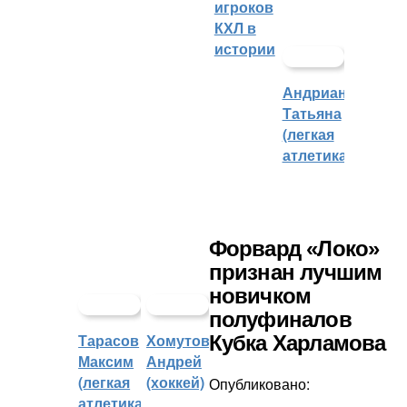
игроков
КХЛ в
истории
Андрианова
Татьяна
(легкая
атлетика)
Форвард «Локо»
признан лучшим
новичком
полуфиналов
Тарасов
Хомутов
Кубка Харламова
Максим
Андрей
(легкая
(хоккей)
Опубликовано:
атлетика)