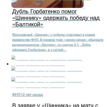
ФНЛ
12 лет назад
Дубль Горбатенко помог
«Шиннику» одержать победу над
«Балтикой»
Ярославский «Шинник» с победы стартовал в новом
первенстве ФНЛ. В первом туре «черно-синие» обыграли
калининградскую «Балтику» со счетом 2:1 . Дубль
оформил Горбатенко, а у гостей...
ФНЛ
12 лет назад
В заявке у «Шинника» на матч с