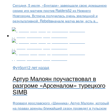
Сегодня, 5 июля, «Бунтари» завершали свою домашнюю
серию игр матчем против Raiders52 из Нижнего
Новгорода. Встреча получилась очень зрелищной и
результативной. Rebelsвначале матча вели, есть в...
Футбол
12 лет назад
Артур Малоян поучаствовал в
разгроме «Арсеналом» турецкого
SIMB
Форвард ярославского «Шинника» Артур Малоян, который
на правах аренды ближайший сезон проведет в тульском