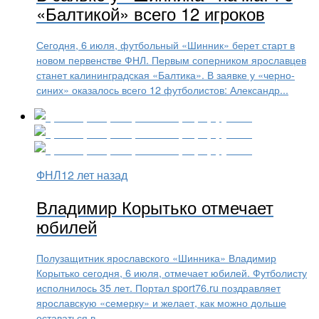
«Балтикой» всего 12 игроков
Сегодня, 6 июля, футбольный «Шинник» берет старт в
новом первенстве ФНЛ. Первым соперником ярославцев
станет калининградская «Балтика». В заявке у «черно-
синих» оказалось всего 12 футболистов: Александр...
ФНЛ
12 лет назад
Владимир Корытько отмечает
юбилей
Полузащитник ярославского «Шинника» Владимир
Корытько сегодня, 6 июля, отмечает юбилей. Футболисту
исполнилось 35 лет. Портал sport76.ru поздравляет
ярославскую «семерку» и желает, как можно дольше
оставаться в...