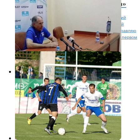
моя команда выглядела робко»
Главный тренер калининградской «Балтики» Евгений
Перевертайло прокомментировал поражение своей
команды от ярославского «Шинника» (1:2) — Поздравляю
всех с началом сезона, — сказал Перевертайло. В первом
тайме...