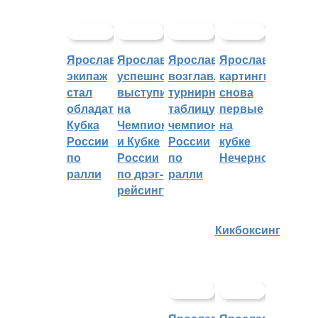
Ярославский
Ярославцы
Ярославцы
Ярославские
экипаж
успешно
возглавляют
картингисты
стал
выступили
турнирную
снова
обладателем
на
таблицу
первые
Кубка
Чемпионате
чемпионата
на
России
и Кубке
России
кубке
по
России
по
Нечерноземья
ралли
по дрэг-
ралли
рейсингу
Кикбоксинг