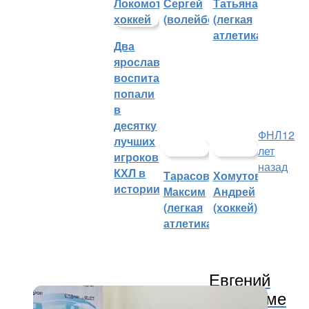
Сергей
Татьяна
(волейбол)
(легкая
атлетика)
Два
ярославских
воспитанника
попали
в
десятку
ФНЛ
12
лучших
лет
игроков
назад
КХЛ в
Тарасов
Хомутов
истории
Максим
Андрей
(легкая
(хоккей)
атлетика)
Евгений
Перевертайло: «В первом тайме