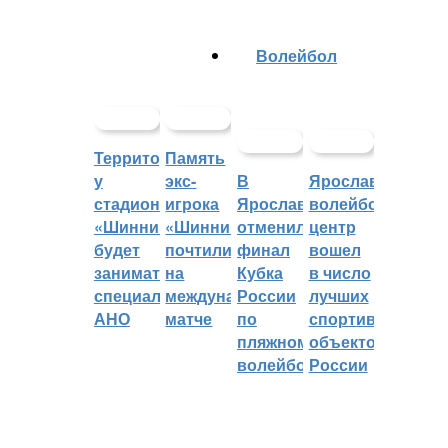
Волейбол
Территорией
Память
у
экс-
В
Ярославский
стадиона
игрока
Ярославле
волейбольный
«Шинник»
«Шинника»
отменили
центр
будет
почтили
финал
вошел
заниматься
на
Кубка
в число
специальное
международном
России
лучших
АНО
матче
по
спортивных
пляжному
объектов
волейболу
России