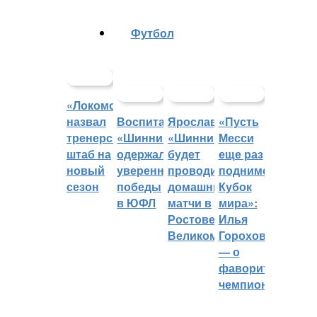
Футбол
«Локомотив»
назвал
Воспитанники
Ярославский
«Пусть
тренерский
«Шинника»
«Шинник»
Месси
штаб на
одержали
будет
еще раз
новый
уверенные
проводить
поднимет
сезон
победы
домашние
Кубок
в ЮФЛ
матчи в
мира»:
Ростове
Илья
Великом
Горохов
— о
фаворитах
чемпионата