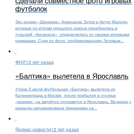
сделали совместное фото игровых
футболок
Экс-игроки «Шинника» Александр Зотов и Артур Малоян,
которые по итогам прошлого сезона перебрались в
тульский «Арсенала», определились со своими игровыми
номерами. Судя по фото, опубликованному Зотовым...
ФНЛ
12 лет назад
«Балтика» вылетела в Ярославль
Утром 5 июля футбольная «Балтика» вылетела из
Калининграда в Москву, после прибытия в столицу
«моряки» на автобусе отправятся в Ярославль. Вечером у
команды запланирована тренировка на...
Яндекс-новости
12 лет назад