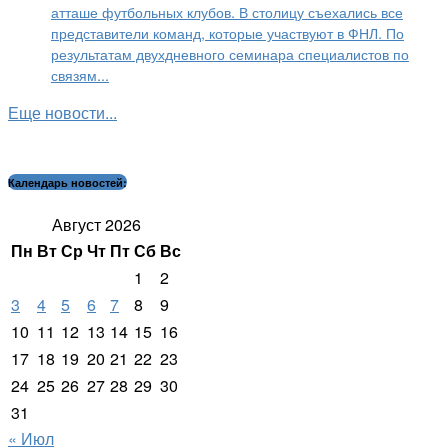
атташе футбольных клубов. В столицу съехались все
представители команд, которые участвуют в ФНЛ. По
результатам двухдневного семинара специалистов по
связям...
Еще новости...
Календарь новостей:
Август 2026
Пн
Вт
Ср
Чт
Пт
Сб
Вс
1
2
3
4
5
6
7
8
9
10
11
12
13
14
15
16
17
18
19
20
21
22
23
24
25
26
27
28
29
30
31
« Июл