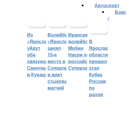
Автоспорт
Бокс
/
Из
Волейбольный
Иранский
«Ярославича»
«Ярославич»
волейболист
В
уйдут
занял
Мобин
Ярославской
оба
15-е
Насри покинет
области
связующих:
место в
российскую
прошел
Свентицкис
Суперлиге
Суперлигу
этап
и Кураш
и ждет
Кубка
стыковых
России
матчей
по
ралли