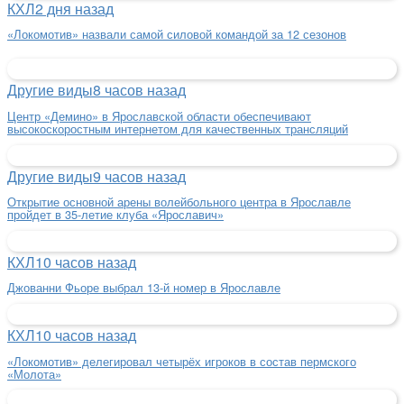
КХЛ
2 дня назад
«Локомотив» назвали самой силовой командой за 12 сезонов
Другие виды
8 часов назад
Центр «Демино» в Ярославской области обеспечивают
высокоскоростным интернетом для качественных трансляций
Другие виды
9 часов назад
Открытие основной арены волейбольного центра в Ярославле
пройдет в 35-летие клуба «Ярославич»
КХЛ
10 часов назад
Джованни Фьоре выбрал 13-й номер в Ярославле
КХЛ
10 часов назад
«Локомотив» делегировал четырёх игроков в состав пермского
«Молота»