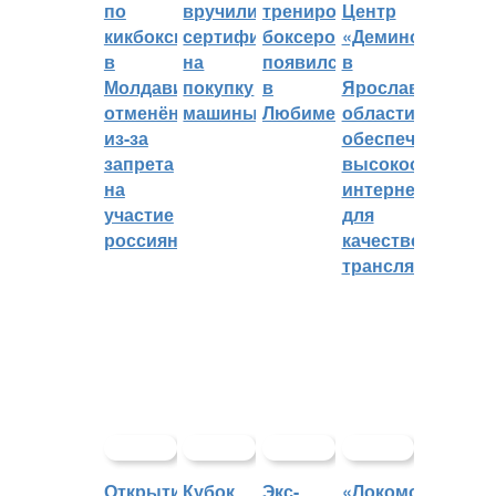
по
вручили
тренировок
Центр
кикбоксингу
сертификат
боксеров
«Демино»
в
на
появился
в
Молдавии
покупку
в
Ярославской
отменён
машины
Любиме
области
из-за
обеспечивают
запрета
высокоскорост
на
интернетом
участие
для
россиян
качественных
трансляций
Открытие
Кубок
Экс-
«Локомотив»