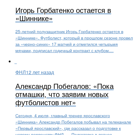
Игорь Горбатенко остается в
«Шиннике»
25-летний полузащитник Игорь Горбатенко остается в
«Шиннике». Футболист, который в прошлом сезоне провел
за «черно-синих» 17 матчей и отметился четырьмя
мячами, подписал годичный контракт с клубом....
ФНЛ
12 лет назад
Александр Побегалов: «Пока
отмашки, что заявим новых
футболистов нет»
Сегодня, 4 июля, главный тренер ярославского
«Шинника» Александр Побегалов побывал на телеканале
«Первый ярославский», где рассказал о подготовке к
новому первенству ФНЛ. — Подготовка в летнее...