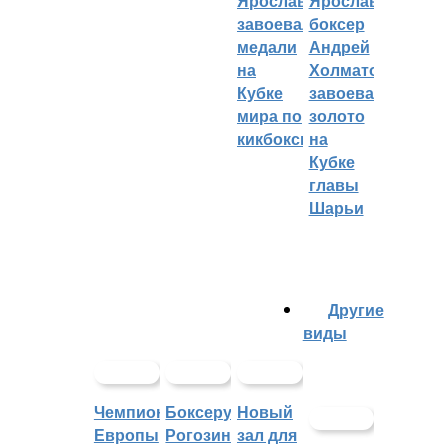
Ярославцы
Ярославский
завоевали
боксер
медали
Андрей
на
Холматов
Кубке
завоевал
мира по
золото
кикбоксингу
на
Кубке
главы
Шарьи
Другие
виды
Чемпионат
Боксеру
Новый
Европы
Рогозину
зал для