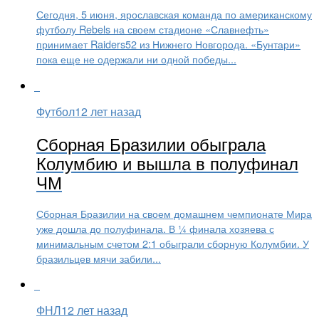
Сегодня, 5 июня, ярославская команда по американскому
футболу Rebels на своем стадионе «Славнефть»
принимает Raiders52 из Нижнего Новгорода. «Бунтари»
пока еще не одержали ни одной победы...
Футбол
12 лет назад
Сборная Бразилии обыграла
Колумбию и вышла в полуфинал
ЧМ
Сборная Бразилии на своем домашнем чемпионате Мира
уже дошла до полуфинала. В ¼ финала хозяева с
минимальным счетом 2:1 обыграли сборную Колумбии. У
бразильцев мячи забили...
ФНЛ
12 лет назад