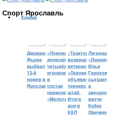
Спорт Ярославль
Хоккей
Джованни
«Локомотив»
«Трактор»
Легенда
Фьоре
делегировал
возвращает
«Локомотива»
выбрал
четырёх
ветеранов,
Илья
13-й
игроков
«Локомотив»
Горохов
номер в
в
объявил
сыграет
Ярославле
состав
тренерский
в
пермского
штаб.
звездном
«Молота»
Итоги
матче
дня в
Кубка
КХЛ
Овечкина