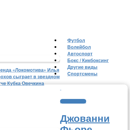
Футбол
Волейбол
Автоспорт
Бокс / Кикбоксинг
Другие виды
генда «Локомотива» Илья
Cпортсмены
рохов сыграет в звездном
тче Кубка Овечкина
Яндекс-новости
Джованни
Фьоре