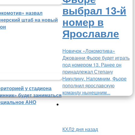
выбрал 13-й
окомотив» назвал
номер в
енерский штаб на новый
зон
Ярославле
Новичок «Локомотива»
Джованни Фьоре будет играть
под номером 13. Ранее он
принадлежал Степану
Никулину. Напомним, Фьоре
пополнил ярославскую
рриторией у стадиона
команду нынешним...
инник» будет заниматься
ециальное АНО
КХЛ
2 дня назад