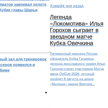
лматов завоевал золото
Хоккей
4 дня назад
 Кубке главы Шарьи
Легенда
«Локомотива» Илья
Горохов сыграет в
звездном матче
Кубка Овечкина
Пятикратный чемпион России,
обладатель Кубка Гагарина,
вый зал для тренировок
легенда ярославского хоккея Илья
ксеров появился в
Горохов станет участником Матча
биме
звезд OviCup 2026, который
пройдет 8 августа на арене
«Мытищи» имени Виктора...