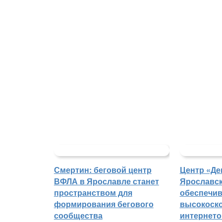
Смертин: беговой центр
Центр «Де
ВФЛА в Ярославле станет
Ярославск
пространством для
обеспечи
формирования бегового
высокоск
сообщества
интернето