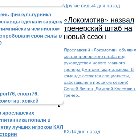
Другие виды
4 дня назад
День физкультурника
«Локомотив» назвал
ославцы сделали зарядку
тренерский штаб на
олимпийским чемпионом
новый сезон
попробовали свои силы в
О
Ярославский «Локомотив» объявил
состав тренерского штаба под
руководством нового главного
тренера Дмитрия Квартальнова. В
команде остаются специалисты,
работавшие в прошлом сезоне:
Сергей Звягин, Дмитрий Красоткин,
тренер...
а ярославских
спитанника попали в
сятку лучших игроков КХЛ
КХЛ
4 дня назад
истории