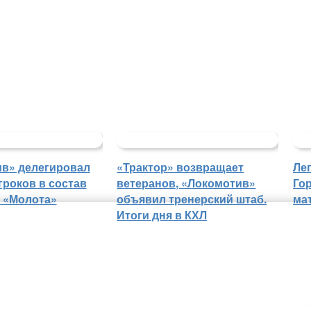
в» делегировал
«Трактор» возвращает
Ле
гроков в состав
ветеранов, «Локомотив»
Го
 «Молота»
объявил тренерский штаб.
ма
Итоги дня в КХЛ