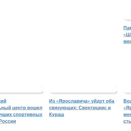
Па
«Ш
ме
кий
Из «Ярославича» уйдут оба
Во
ьный центр вошел
связующих: Свентицкис и
«Я
учших спортивных
Кураш
ме
России
ст