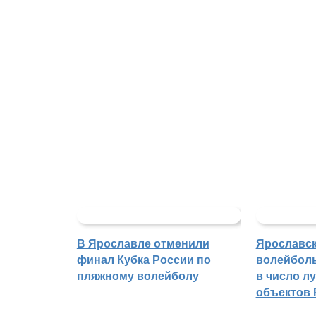
В Ярославле отменили
Ярославс
финал Кубка России по
волейбол
пляжному волейболу
в число л
объектов 