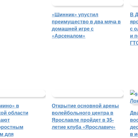
«Шинник» упустил
В 
преимущество в два мяча в
яр
домашней игре с
с 
«Арсеналом»
и 
ГТ
мино» в
Открытие основной арены
ой области
волейбольного центра в
Дв
вают
Ярославле пройдет в 35-
во
оростным
летие клуба «Ярославич»
де
м для
в 