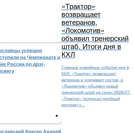
«Трактор»
возвращает
ветеранов,
«Локомотив»
объявил тренерский
штаб. Итоги дня в
ославцы успешно
КХЛ
ступили на Чемпионате и
ке России по дрэг-
Главные хоккейные события дня в
йсингу
КХЛ: «Трактор» возвращает
ветерана и усиливает состав, а
«Локомотив» объявил новый
тренерский штаб на сезон 2026/27.
«Трактор» подписал пробный
контракт с...
ославский боксер Андрей