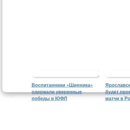
Воспитанники «Шинника»
Ярославс
одержали уверенные
будет про
победы в ЮФЛ
матчи в Р