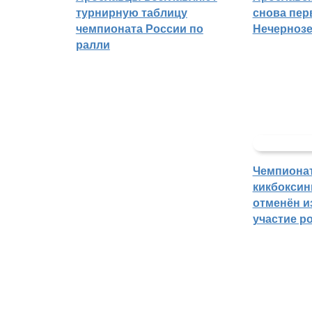
турнирную таблицу
снова пер
чемпионата России по
Нечерноз
ралли
Чемпиона
кикбоксин
отменён из
участие р