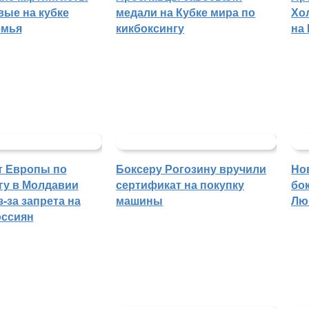
вые на кубке
медали на Кубке мира по
Хо
емья
кикбоксингу
на
т Европы по
Боксеру Рогозину вручили
Но
гу в Молдавии
сертификат на покупку
бо
-за запрета на
машины
Лю
оссиян