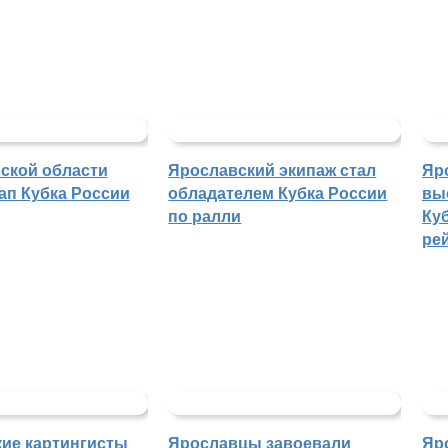
ской области
Ярославский экипаж стал
Яр
ап Кубка России
обладателем Кубка России
вы
по ралли
Куб
ре
ие картингисты
Ярославцы завоевали
Яр