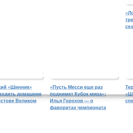
«Л
тр
се
кий «Шинник»
«Пусть Месси еще раз
Те
водить домашние
поднимет Кубок мира»:
«Ш
остове Великом
Илья Горохов — о
сп
фаворитах чемпионата