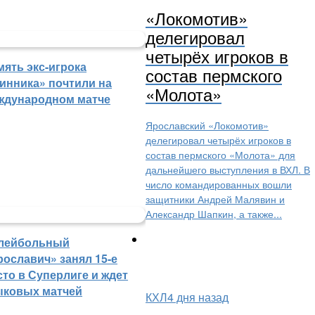
«Локомотив»
делегировал
четырёх игроков в
мять экс-игрока
состав пермского
инника» почтили на
«Молота»
ждународном матче
Ярославский «Локомотив»
делегировал четырёх игроков в
состав пермского «Молота» для
дальнейшего выступления в ВХЛ. В
число командированных вошли
защитники Андрей Малявин и
Александр Шапкин, а также...
лейбольный
рославич» занял 15-е
сто в Суперлиге и ждет
ыковых матчей
КХЛ
4 дня назад