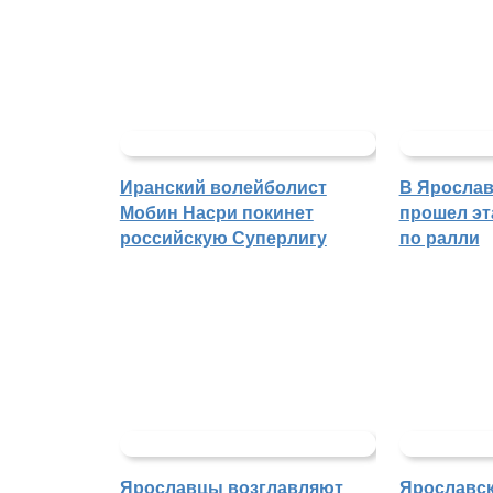
Иранский волейболист
В Ярослав
Мобин Насри покинет
прошел эт
российскую Суперлигу
по ралли
Ярославцы возглавляют
Ярославск