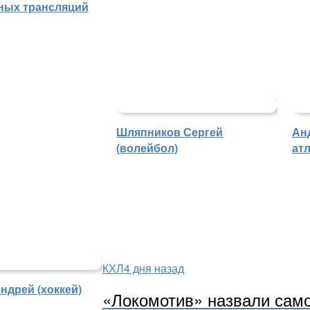
ных трансляций
Шляпников Сергей
Ан
(волейбол)
атл
КХЛ
4 дня назад
ндрей (хоккей)
«Локомотив» назвали само