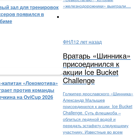
«железнодорожники» выиграли....
вый зал для тренировок
ксеров появился в
биме
ФНЛ
12 лет назад
Вратарь «Шинника»
присоединился к
акции Ice Bucket
Challenge
с-капитан «Локомотива»
грает против команды
Голкипер ярославского «Шинника»
ечкина на OviCup 2026
Александр Малышев
присоединился к акции Ice Bucket
Challenge. Суть флешмоба –
облиться ледяной водой и
передать эстафету следующему
участнику. Известные во всем