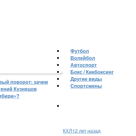
Футбол
Волейбол
Автоспорт
Бокс / Кикбоксинг
Другие виды
вый поворот: зачем
Cпортсмены
гений Кузнецов
ибири»?
КХЛ
12 лет назад