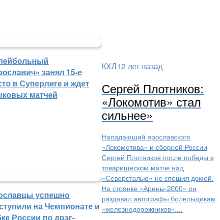
лейбольный
КХЛ
12 лет назад
рославич» занял 15-е
сто в Суперлиге и ждет
Сергей Плотников:
ыковых матчей
«Локомотив» стал
сильнее»
Нападающий ярославского
«Локомотива» и сборной России
Сергей Плотников после победы в
товарищеском матче над
«Северсталью» не спешил домой.
На стоянке «Арены-2000» он
ославцы успешно
раздавал автографы болельщикам
ступили на Чемпионате и
«железнодорожников»....
ке России по дрэг-