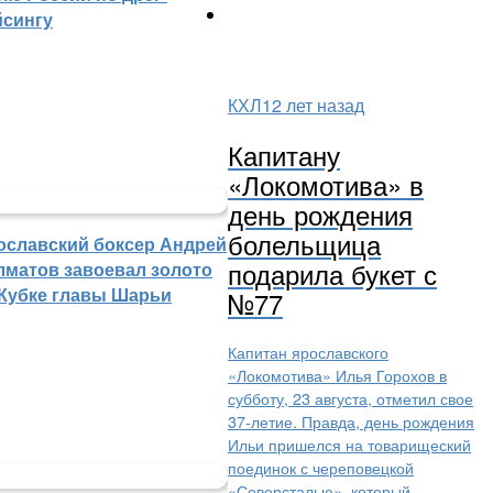
йсингу
КХЛ
12 лет назад
Капитану
«Локомотива» в
день рождения
болельщица
ославский боксер Андрей
подарила букет с
лматов завоевал золото
 Кубке главы Шарьи
№77
Капитан ярославского
«Локомотива» Илья Горохов в
субботу, 23 августа, отметил свое
37-летие. Правда, день рождения
Ильи пришелся на товарищеский
поединок с череповецкой
«Северсталью», который