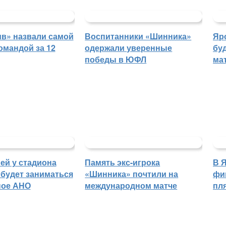
в» назвали самой
Воспитанники «Шинника»
Яр
омандой за 12
одержали уверенные
бу
победы в ЮФЛ
ма
ей у стадиона
Память экс-игрока
В 
будет заниматься
«Шинника» почтили на
фи
ное АНО
международном матче
пл