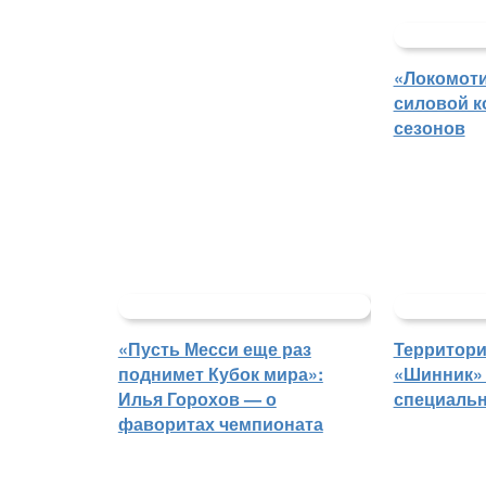
«Локомоти
силовой к
сезонов
«Пусть Месси еще раз
Территори
поднимет Кубок мира»:
«Шинник» 
Илья Горохов — о
специаль
фаворитах чемпионата