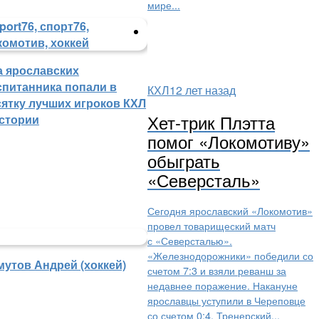
мире...
а ярославских
спитанника попали в
КХЛ
12 лет назад
сятку лучших игроков КХЛ
Хет-трик Плэтта
истории
помог «Локомотиву»
обыграть
«Северсталь»
Сегодня ярославский «Локомотив»
провел товарищеский матч
с «Северсталью».
«Железнодорожники» победили со
мутов Андрей (хоккей)
счетом 7:3 и взяли реванш за
недавнее поражение. Накануне
ярославцы уступили в Череповце
со счетом 0:4. Тренерский...