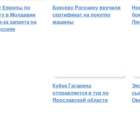
т Европы по
Боксеру Рогозину вручили
Но
гу в Молдавии
сертификат на покупку
бо
-за запрета на
машины
Лю
оссиян
Кубок Гагарина
Эк
отправляется в тур по
сы
Ярославской области
Ов