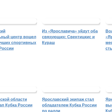
кий
Из «Ярославича» уйдут оба
Во
ьный центр вошел
связующих: Свентицкис и
«Я
учших спортивных
Кураш
ме
России
ст
ской области
Ярославский экипаж стал
Яр
ап Кубка России
обладателем Кубка России
вы
по ралли
Куб