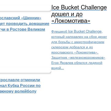
Ice Bucket Challenge
дошел и до
ославский «Шинник»
«Локомотива»
дет проводить домашние
тчи в Ростове Великом
Флешмоб Ice Bucket Challenge,
который направлен на сбор денег
для борьбы с амиотрофическим
склерозом добрался и до
ярославского «Локомотива».
Защитник «железножорожников»
Егор Яковлев облился ледяной
водой...
Ярославле отменили
нал Кубка России по
яжному волейболу