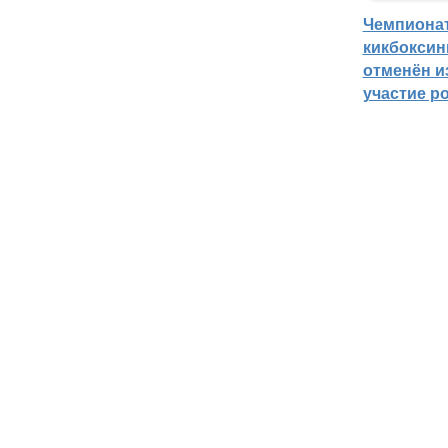
Чемпиона
кикбоксин
отменён из
участие р