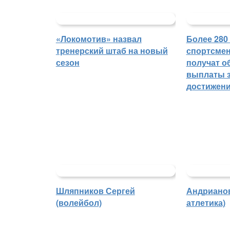
«Локомотив» назвал
Более 280
тренерский штаб на новый
спортсмен
сезон
получат о
выплаты з
достижен
Шляпников Сергей
Андрианов
(волейбол)
атлетика)