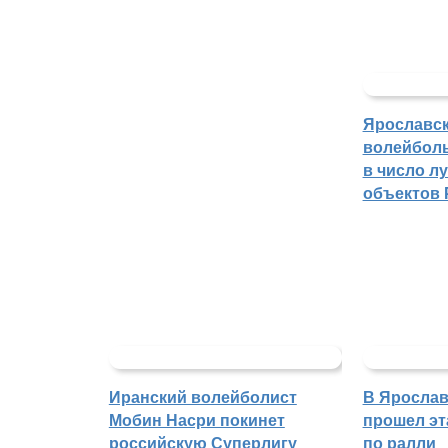
Ярославс
волейбол
в число л
объектов 
Иранский волейболист
В Ярослав
Мобин Насри покинет
прошел эт
российскую Суперлигу
по ралли