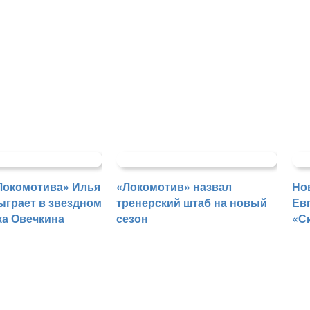
Локомотива» Илья
«Локомотив» назвал
Но
ыграет в звездном
тренерский штаб на новый
Ев
ка Овечкина
сезон
«С