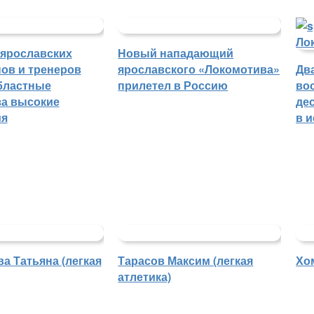
 ярославских
Новый нападающий
ов и тренеров
ярославского «Локомотива»
Дв
бластные
прилетел в Россию
во
а высокие
де
ия
в 
а Татьяна (легкая
Тарасов Максим (легкая
Хо
атлетика)