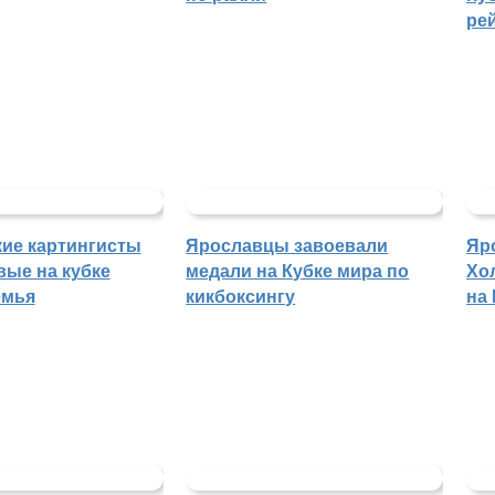
ре
ие картингисты
Ярославцы завоевали
Яр
вые на кубке
медали на Кубке мира по
Хо
емья
кикбоксингу
на