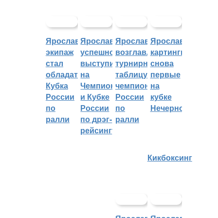
Ярославский
Ярославцы
Ярославцы
Ярославские
экипаж
успешно
возглавляют
картингисты
стал
выступили
турнирную
снова
обладателем
на
таблицу
первые
Кубка
Чемпионате
чемпионата
на
России
и Кубке
России
кубке
по
России
по
Нечерноземья
ралли
по дрэг-
ралли
рейсингу
Кикбоксинг