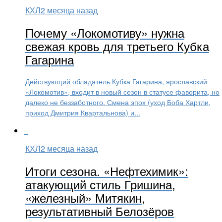
КХЛ
2 месяца назад
Почему «Локомотиву» нужна
свежая кровь для третьего Кубка
Гагарина
Действующий обладатель Кубка Гагарина, ярославский
«Локомотив», входит в новый сезон в статусе фаворита, но
далеко не беззаботного. Смена эпох (уход Боба Хартли,
приход Дмитрия Квартальнова) и...
КХЛ
2 месяца назад
Итоги сезона. «Нефтехимик»:
атакующий стиль Гришина,
«железный» Митякин,
результативный Белозёров