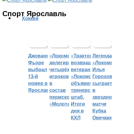
Спорт Ярославль
Хоккей
Джованни
«Локомотив»
«Трактор»
Легенда
Фьоре
делегировал
возвращает
«Локомотива»
выбрал
четырёх
ветеранов,
Илья
13-й
игроков
«Локомотив»
Горохов
номер в
в
объявил
сыграет
Ярославле
состав
тренерский
в
пермского
штаб.
звездном
«Молота»
Итоги
матче
дня в
Кубка
КХЛ
Овечкина