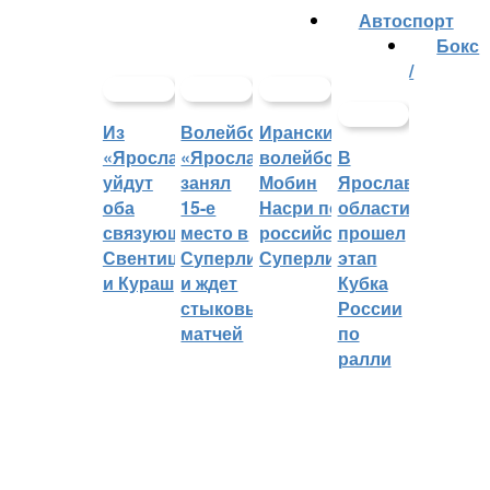
Автоспорт
Бокс
/
Из
Волейбольный
Иранский
«Ярославича»
«Ярославич»
волейболист
В
уйдут
занял
Мобин
Ярославской
оба
15-е
Насри покинет
области
связующих:
место в
российскую
прошел
Свентицкис
Суперлиге
Суперлигу
этап
и Кураш
и ждет
Кубка
стыковых
России
матчей
по
ралли