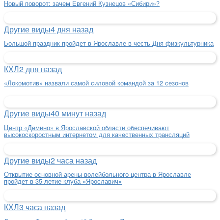
Новый поворот: зачем Евгений Кузнецов «Сибири»?
Другие виды
4 дня назад
Большой праздник пройдет в Ярославле в честь Дня физкультурника
КХЛ
2 дня назад
«Локомотив» назвали самой силовой командой за 12 сезонов
Другие виды
40 минут назад
Центр «Демино» в Ярославской области обеспечивают
высокоскоростным интернетом для качественных трансляций
Другие виды
2 часа назад
Открытие основной арены волейбольного центра в Ярославле
пройдет в 35-летие клуба «Ярославич»
КХЛ
3 часа назад