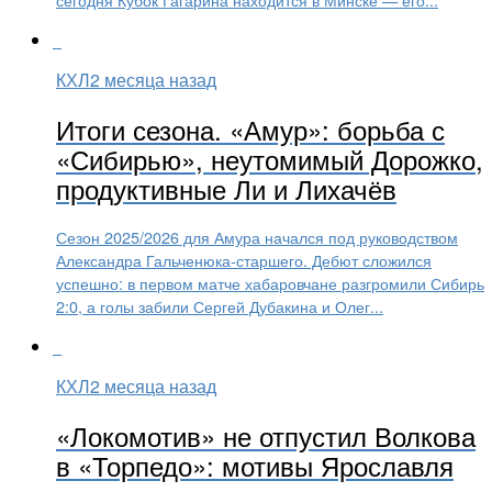
КХЛ
2 месяца назад
Итоги сезона. «Амур»: борьба с
«Сибирью», неутомимый Дорожко,
продуктивные Ли и Лихачёв
Сезон 2025/2026 для Амура начался под руководством
Александра Гальченюка-старшего. Дебют сложился
успешно: в первом матче хабаровчане разгромили Сибирь
2:0, а голы забили Сергей Дубакина и Олег...
КХЛ
2 месяца назад
«Локомотив» не отпустил Волкова
в «Торпедо»: мотивы Ярославля