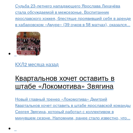
Судьба 23-летнего нападающего Ярослава Лихачёва
стала обсуждаемой в межсезонье. Воспитанник
ярославского хоккея, блестяще проявивший себя в аренде
в хабаровском «Амуре» (39 очков в 58 матчах), оказался...
КХЛ
2 месяца назад
Квартальнов хочет оставить в
штабе «Локомотива» Звягина
Новый главный тренер «Локомотива» Дмитрий
Квартальнов хочет оставить в штабе ярославской команды
Сергея Звягина, который работал с коллективом в
минувшем сезоне. Напомним, ранее стало известно, что...