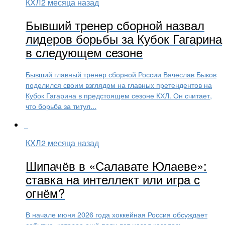
КХЛ
2 месяца назад
Бывший тренер сборной назвал
лидеров борьбы за Кубок Гагарина
в следующем сезоне
Бывший главный тренер сборной России Вячеслав Быков
поделился своим взглядом на главных претендентов на
Кубок Гагарина в предстоящем сезоне КХЛ. Он считает,
что борьба за титул...
КХЛ
2 месяца назад
Шипачёв в «Салавате Юлаеве»:
ставка на интеллект или игра с
огнём?
В начале июня 2026 года хоккейная Россия обсуждает
событие, которое ещё пару лет назад казалось