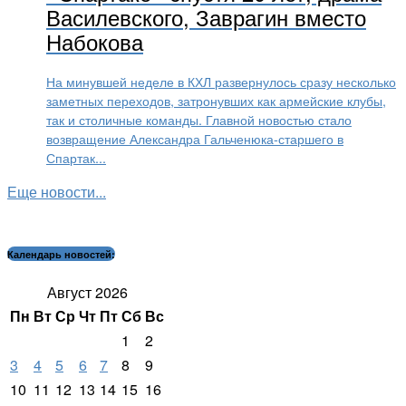
Василевского, Заврагин вместо
Набокова
На минувшей неделе в КХЛ развернулось сразу несколько
заметных переходов, затронувших как армейские клубы,
так и столичные команды. Главной новостью стало
возвращение Александра Гальченюка-старшего в
Спартак...
Еще новости...
Календарь новостей:
Август 2026
Пн
Вт
Ср
Чт
Пт
Сб
Вс
1
2
3
4
5
6
7
8
9
10
11
12
13
14
15
16