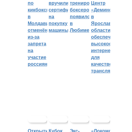
по
вручили
тренировок
Центр
кикбоксингу
сертификат
боксеров
«Демино»
в
на
появился
в
Молдавии
покупку
в
Ярославской
отменён
машины
Любиме
области
из-за
обеспечивают
запрета
высокоскорост
на
интернетом
участие
для
россиян
качественных
трансляций
Открытие
Кубок
Экс-
«Локомотив»