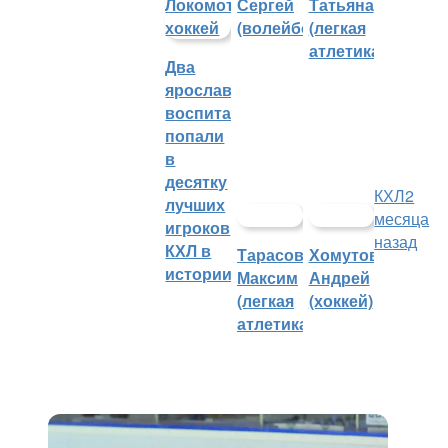
Сергей
Татьяна
(волейбол)
(легкая
атлетика)
Два
ярославских
воспитанника
попали
в
десятку
КХЛ
2
лучших
месяца
игроков
назад
КХЛ в
Тарасов
Хомутов
истории
Максим
Андрей
(легкая
(хоккей)
атлетика)
Квартальнов рассчитывает на