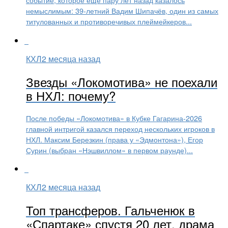
немыслимым: 39-летний Вадим Шипачёв, один из самых
титулованных и противоречивых плеймейкеров...
КХЛ
2 месяца назад
Звезды «Локомотива» не поехали
в НХЛ: почему?
После победы «Локомотива» в Кубке Гагарина-2026
главной интригой казался переход нескольких игроков в
НХЛ. Максим Березкин (права у «Эдмонтона»), Егор
Сурин (выбран «Нэшвиллом» в первом раунде)...
КХЛ
2 месяца назад
Топ трансферов. Гальченюк в
«Спартаке» спустя 20 лет, драма