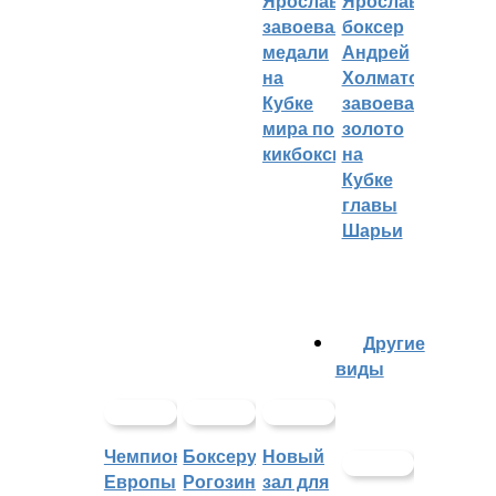
Ярославцы
Ярославский
завоевали
боксер
медали
Андрей
на
Холматов
Кубке
завоевал
мира по
золото
кикбоксингу
на
Кубке
главы
Шарьи
Другие
виды
Чемпионат
Боксеру
Новый
Европы
Рогозину
зал для