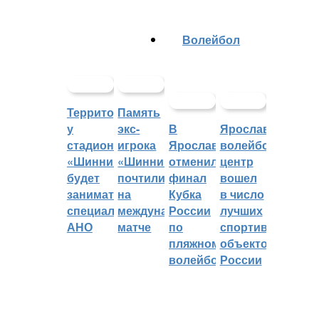
Волейбол
Территорией
Память
у
экс-
В
Ярославский
стадиона
игрока
Ярославле
волейбольный
«Шинник»
«Шинника»
отменили
центр
будет
почтили
финал
вошел
заниматься
на
Кубка
в число
специальное
международном
России
лучших
АНО
матче
по
спортивных
пляжному
объектов
волейболу
России