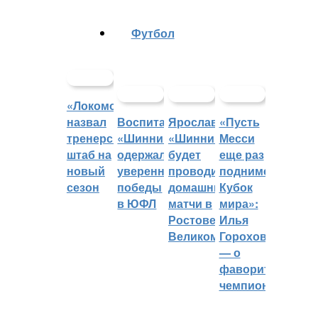
Футбол
«Локомотив»
назвал
Воспитанники
Ярославский
«Пусть
тренерский
«Шинника»
«Шинник»
Месси
штаб на
одержали
будет
еще раз
новый
уверенные
проводить
поднимет
сезон
победы
домашние
Кубок
в ЮФЛ
матчи в
мира»:
Ростове
Илья
Великом
Горохов
— о
фаворитах
чемпионата