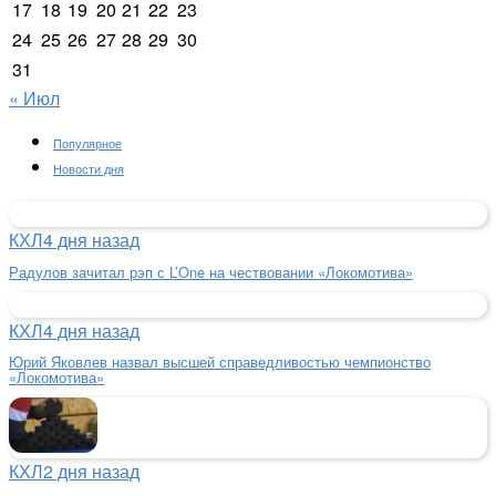
17
18
19
20
21
22
23
24
25
26
27
28
29
30
31
« Июл
Популярное
Новости дня
КХЛ
4 дня назад
Радулов зачитал рэп с L’One на чествовании «Локомотива»
КХЛ
4 дня назад
Юрий Яковлев назвал высшей справедливостью чемпионство
«Локомотива»
КХЛ
2 дня назад