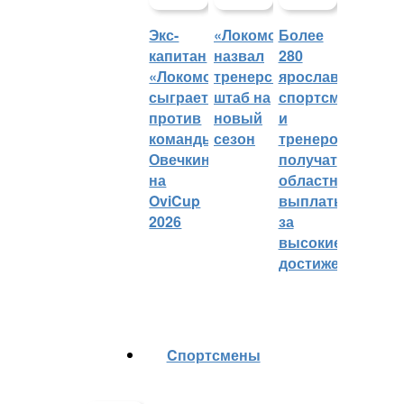
Экс-
«Локомотив»
Более
капитан
назвал
280
«Локомотива»
тренерский
ярославских
сыграет
штаб на
спортсменов
против
новый
и
команды
сезон
тренеров
Овечкина
получат
на
областные
OviCup
выплаты
2026
за
высокие
достижения
Cпортсмены