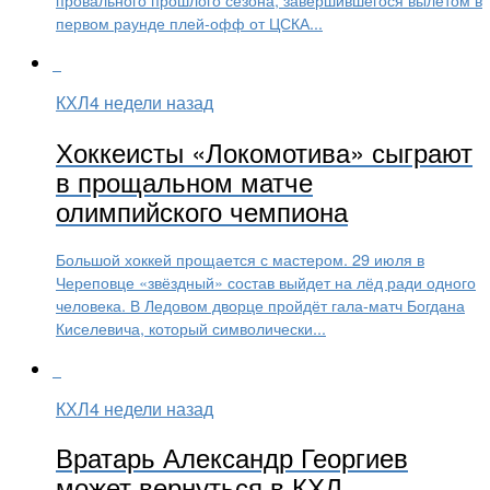
первом раунде плей-офф от ЦСКА...
КХЛ
4 недели назад
Хоккеисты «Локомотива» сыграют
в прощальном матче
олимпийского чемпиона
Большой хоккей прощается с мастером. 29 июля в
Череповце «звёздный» состав выйдет на лёд ради одного
человека. В Ледовом дворце пройдёт гала-матч Богдана
Киселевича, который символически...
КХЛ
4 недели назад
Вратарь Александр Георгиев
может вернуться в КХЛ