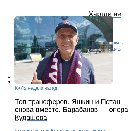
Хартли не
приедет на чествование
«Локомотива»
Боб Хартли, экс-наставник ярославского «Локомотива»,
пропустит торжества по случаю чемпионства команды,
которые запланированы на 2 августа в Ярославле.
Ожидается, что специалист посетит город только в
середине...
КХЛ
2 недели назад
Топ трансферов. Яшкин и Петан
снова вместе, Барабанов — опора
Кудашова
Екатеринбургский Автомобилист начал летнюю