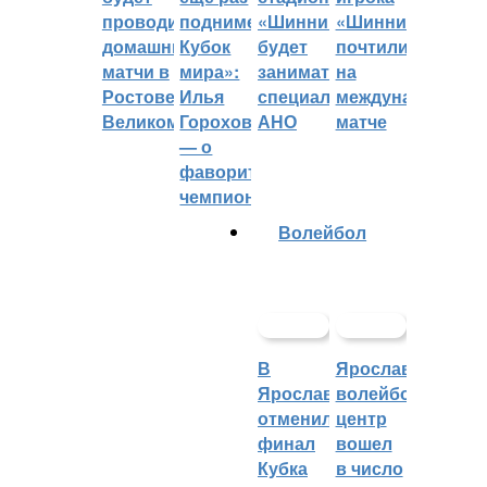
проводить
поднимет
«Шинник»
«Шинника»
домашние
Кубок
будет
почтили
матчи в
мира»:
заниматься
на
Ростове
Илья
специальное
международном
Великом
Горохов
АНО
матче
— о
фаворитах
чемпионата
Волейбол
В
Ярославский
Ярославле
волейбольный
отменили
центр
финал
вошел
Кубка
в число