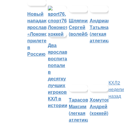
Новый
нападающий
Шляпников
Андрианова
ярославского
Сергей
Татьяна
«Локомотива»
(волейбол)
(легкая
прилетел
атлетика)
Два
в
ярославских
Россию
воспитанника
попали
в
десятку
КХЛ
2
лучших
недели
игроков
назад
КХЛ в
Тарасов
Хомутов
истории
Максим
Андрей
(легкая
(хоккей)
атлетика)