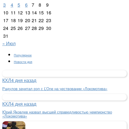
3
4
5
6
7
8
9
10
11
12
13
14
15
16
17
18
19
20
21
22
23
24
25
26
27
28
29
30
31
« Июл
Популярное
Новости дня
КХЛ
4 дня назад
Радулов зачитал рэп с L’One на чествовании «Локомотива»
КХЛ
4 дня назад
Юрий Яковлев назвал высшей справедливостью чемпионство
«Локомотива»