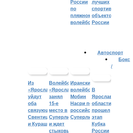
России
лучших
по
спортивных
пляжному
объектов
волейболу
России
Автоспорт
Бокс
/
Из
Волейбольный
Иранский
«Ярославича»
«Ярославич»
волейболист
В
уйдут
занял
Мобин
Ярославской
оба
15-е
Насри покинет
области
связующих:
место в
российскую
прошел
Свентицкис
Суперлиге
Суперлигу
этап
и Кураш
и ждет
Кубка
стыковых
России