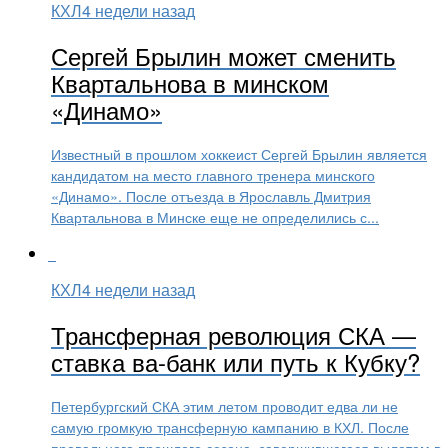
КХЛ
4 недели назад
Сергей Брылин может сменить
Квартальнова в минском
«Динамо»
Известный в прошлом хоккеист Сергей Брылин является
кандидатом на место главного тренера минского
«Динамо». После отъезда в Ярославль Дмитрия
Квартальнова в Минске еще не определились с...
КХЛ
4 недели назад
Трансферная революция СКА —
ставка ва-банк или путь к Кубку?
Петербургский СКА этим летом проводит едва ли не
самую громкую трансферную кампанию в КХЛ. После
провального прошлого сезона, завершившегося вылетом в