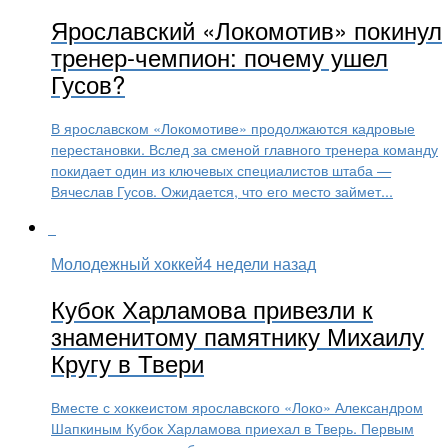
Ярославский «Локомотив» покинул
тренер-чемпион: почему ушел
Гусов?
В ярославском «Локомотиве» продолжаются кадровые
перестановки. Вслед за сменой главного тренера команду
покидает один из ключевых специалистов штаба —
Вячеслав Гусов. Ожидается, что его место займет...
Молодежный хоккей
4 недели назад
Кубок Харламова привезли к
знаменитому памятнику Михаилу
Кругу в Твери
Вместе с хоккеистом ярославского «Локо» Александром
Шапкиным Кубок Харламова приехал в Тверь. Первым