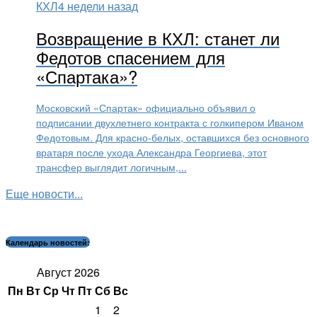
КХЛ
4 недели назад
Возвращение в КХЛ: станет ли
Федотов спасением для
«Спартака»?
Московский «Спартак» официально объявил о
подписании двухлетнего контракта с голкипером Иваном
Федотовым. Для красно-белых, оставшихся без основного
вратаря после ухода Александра Георгиева, этот
трансфер выглядит логичным,...
Еще новости...
Календарь новостей:
Август 2026
Пн
Вт
Ср
Чт
Пт
Сб
Вс
1
2