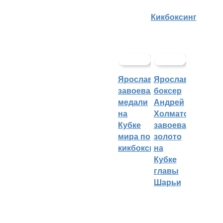
Кикбоксинг
Ярославцы
Ярославский
завоевали
боксер
медали
Андрей
на
Холматов
Кубке
завоевал
мира по
золото
кикбоксингу
на
Кубке
главы
Шарьи