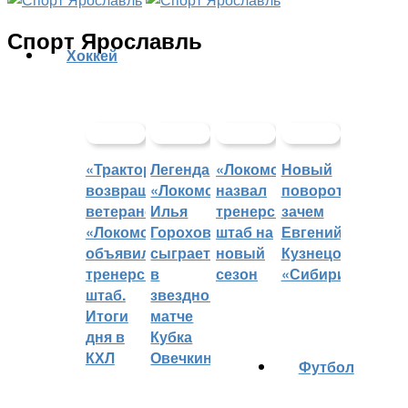
Спорт Ярославль
Хоккей
«Трактор»
Легенда
«Локомотив»
Новый
возвращает
«Локомотива»
назвал
поворот:
ветеранов,
Илья
тренерский
зачем
«Локомотив»
Горохов
штаб на
Евгений
объявил
сыграет
новый
Кузнецов
тренерский
в
сезон
«Сибири»?
штаб.
звездном
Итоги
матче
дня в
Кубка
КХЛ
Овечкина
Футбол