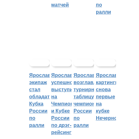
матчей
по
ралли
Ярославский
Ярославцы
Ярославцы
Ярославские
экипаж
успешно
возглавляют
картингисты
стал
выступили
турнирную
снова
обладателем
на
таблицу
первые
Кубка
Чемпионате
чемпионата
на
России
и Кубке
России
кубке
по
России
по
Нечерноземья
ралли
по дрэг-
ралли
рейсингу