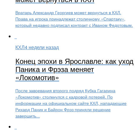
Вратарь Александр Георгиев может вернуться в КХЛ.
Права на игрока принадлежат столичному «Спартаку»,
который недавно подписал контракт с Иваном Федотовым.
КХЛ
4 недели назад
Конец эпохи в Ярославле: как уход
Паника и Фрэза меняет
«Локомотив»
После завоевания второго подряд Кубка Гагарина
«Локомотив» столкнулся с кадровой потерей. По
информации на официальном сайте КХЛ, нападающие
Рихард Паник и Байрон Фрэз приняли решение
завершить...