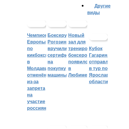
Другие
виды
Чемпионат
Боксеру
Новый
Европы
Рогозину
зал для
по
вручили
тренировок
Кубок
кикбоксингу
сертификат
боксеров
Гагарина
в
на
появился
отправляется
Молдавии
покупку
в
в тур по
отменён
машины
Любиме
Ярославской
из-за
области
запрета
на
участие
россиян