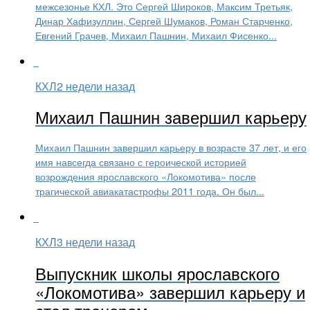
межсезонье КХЛ. Это Сергей Широков, Максим Третьяк,
Динар Хафизуллин, Сергей Шумаков, Роман Старченко,
Евгений Грачев, Михаил Пашнин, Михаил Фисенко...
КХЛ
2 недели назад
Михаил Пашнин завершил карьеру
Михаил Пашнин завершил карьеру в возрасте 37 лет, и его
имя навсегда связано с героической историей
возрождения ярославского «Локомотива» после
трагической авиакатастрофы 2011 года. Он был...
КХЛ
3 недели назад
Выпускник школы ярославского
«Локомотива» завершил карьеру и