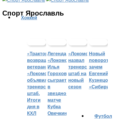
Спорт Ярославль
Хоккей
«Трактор»
Легенда
«Локомотив»
Новый
возвращает
«Локомотива»
назвал
поворот:
ветеранов,
Илья
тренерский
зачем
«Локомотив»
Горохов
штаб на
Евгений
объявил
сыграет
новый
Кузнецов
тренерский
в
сезон
«Сибири»?
штаб.
звездном
Итоги
матче
дня в
Кубка
КХЛ
Овечкина
Футбол