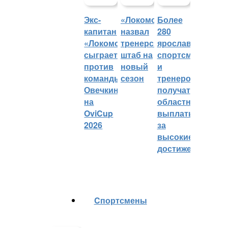
Экс-
«Локомотив»
Более
капитан
назвал
280
«Локомотива»
тренерский
ярославских
сыграет
штаб на
спортсменов
против
новый
и
команды
сезон
тренеров
Овечкина
получат
на
областные
OviCup
выплаты
2026
за
высокие
достижения
Cпортсмены