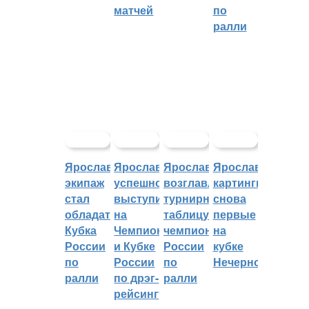
матчей
по
ралли
Ярославский
Ярославцы
Ярославцы
Ярославские
экипаж
успешно
возглавляют
картингисты
стал
выступили
турнирную
снова
обладателем
на
таблицу
первые
Кубка
Чемпионате
чемпионата
на
России
и Кубке
России
кубке
по
России
по
Нечерноземья
ралли
по дрэг-
ралли
рейсингу