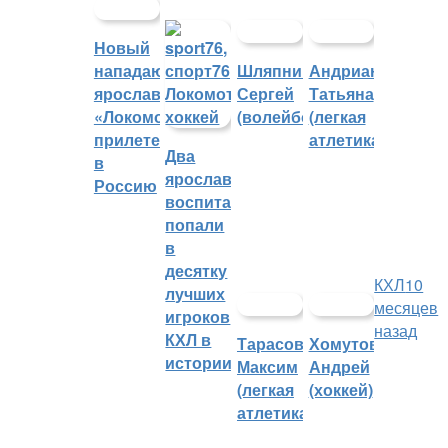
Новый
нападающий
Шляпников
Андрианова
ярославского
Сергей
Татьяна
«Локомотива»
(волейбол)
(легкая
прилетел
атлетика)
Два
в
ярославских
Россию
воспитанника
попали
в
десятку
КХЛ
10
лучших
месяцев
игроков
назад
КХЛ в
Тарасов
Хомутов
истории
Максим
Андрей
(легкая
(хоккей)
атлетика)