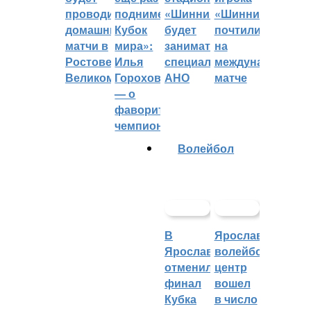
проводить
поднимет
«Шинник»
«Шинника»
домашние
Кубок
будет
почтили
матчи в
мира»:
заниматься
на
Ростове
Илья
специальное
международном
Великом
Горохов
АНО
матче
— о
фаворитах
чемпионата
Волейбол
В
Ярославский
Ярославле
волейбольный
отменили
центр
финал
вошел
Кубка
в число