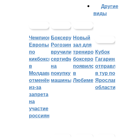
Другие
виды
Чемпионат
Боксеру
Новый
Европы
Рогозину
зал для
по
вручили
тренировок
Кубок
кикбоксингу
сертификат
боксеров
Гагарина
в
на
появился
отправляется
Молдавии
покупку
в
в тур по
отменён
машины
Любиме
Ярославской
из-за
области
запрета
на
участие
россиян