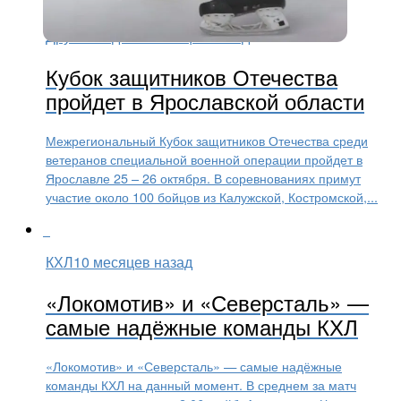
Другие виды
10 месяцев назад
Кубок защитников Отечества
пройдет в Ярославской области
Межрегиональный Кубок защитников Отечества среди
ветеранов специальной военной операции пройдет в
Ярославле 25 – 26 октября. В соревнованиях примут
участие около 100 бойцов из Калужской, Костромской,...
КХЛ
10 месяцев назад
«Локомотив» и «Северсталь» —
самые надёжные команды КХЛ
«Локомотив» и «Северсталь» — самые надёжные
команды КХЛ на данный момент. В среднем за матч