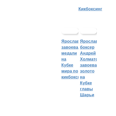
Кикбоксинг
Ярославцы
Ярославский
завоевали
боксер
медали
Андрей
на
Холматов
Кубке
завоевал
мира по
золото
кикбоксингу
на
Кубке
главы
Шарьи