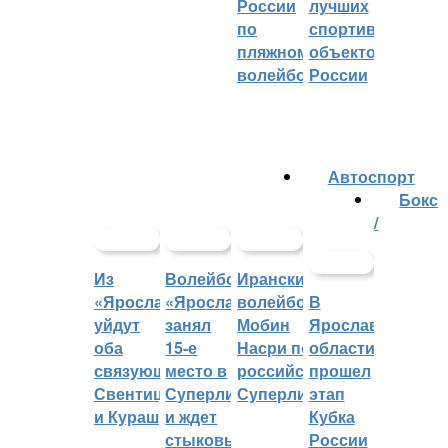
России
лучших
по
спортивных
пляжному
объектов
волейболу
России
Автоспорт
Бокс
/
Из
Волейбольный
Иранский
«Ярославича»
«Ярославич»
волейболист
В
уйдут
занял
Мобин
Ярославской
оба
15-е
Насри покинет
области
связующих:
место в
российскую
прошел
Свентицкис
Суперлиге
Суперлигу
этап
и Кураш
и ждет
Кубка
стыковых
России