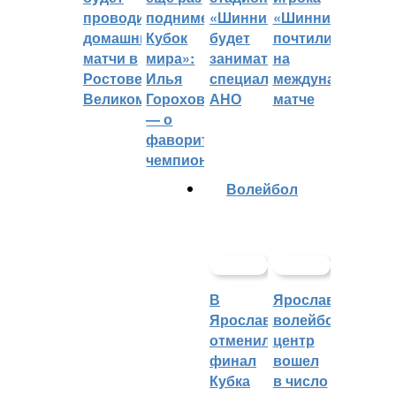
проводить
поднимет
«Шинник»
«Шинника»
домашние
Кубок
будет
почтили
матчи в
мира»:
заниматься
на
Ростове
Илья
специальное
международном
Великом
Горохов
АНО
матче
— о
фаворитах
чемпионата
Волейбол
В
Ярославский
Ярославле
волейбольный
отменили
центр
финал
вошел
Кубка
в число