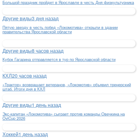
Большой праздник пройдет в Ярославле в честь Дня физкультурника
Другие виды
3 дня назад
Пятую звезду в честь побед «Локомотива» открыли в здании
правительства Ярославской области
Другие виды
8 часов назад
Кубок Гагарина отправляется в тур по Ярославской области
КХЛ
20 часов назад
«Трактор» возвращает ветеранов, «Локомотив» объявил тренерский
штаб. Итоги дня в КХЛ
Другие виды
1 день назад
Экс-капитан «Локомотива» сыграет против команды Овечкина на
OviCup 2026
Хоккей
1 день назад