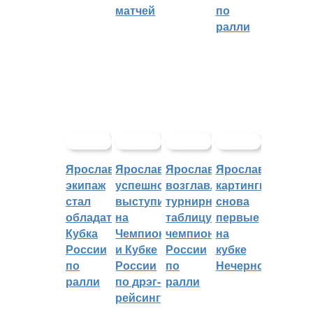
матчей
по
ралли
Ярославский
Ярославцы
Ярославцы
Ярославские
экипаж
успешно
возглавляют
картингисты
стал
выступили
турнирную
снова
обладателем
на
таблицу
первые
Кубка
Чемпионате
чемпионата
на
России
и Кубке
России
кубке
по
России
по
Нечерноземья
ралли
по дрэг-
ралли
рейсингу