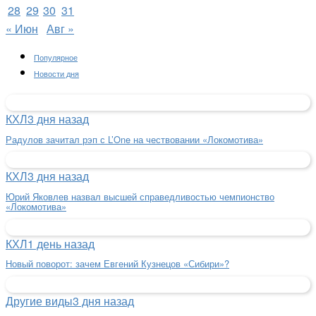
28
29
30
31
« Июн
Авг »
Популярное
Новости дня
КХЛ
3 дня назад
Радулов зачитал рэп с L’One на чествовании «Локомотива»
КХЛ
3 дня назад
Юрий Яковлев назвал высшей справедливостью чемпионство
«Локомотива»
КХЛ
1 день назад
Новый поворот: зачем Евгений Кузнецов «Сибири»?
Другие виды
3 дня назад