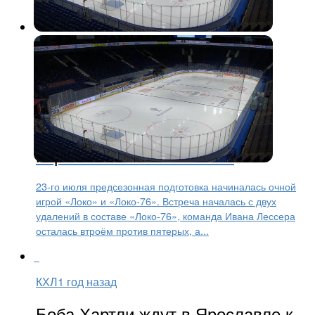
Хоккей
1 год назад
«Локо» и «Локо-76» провели
первый матч межсезонья
23-го июля предсезонная подготовка начиналась очной
игрой «Локо» и «Локо-76». Встреча началась с двух
удалений в составе «Локо-76», команда Ивана Лессера
осталась втроём против пятерых, а...
КХЛ
1 год назад
Боба Хартли ждут в Ярославле к