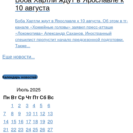
10 августа
Боба Хартли ждут в Ярославле к 10 августа. Об этом в тг-
канале «Хоккейные головы» заявил пресс-атташе
«Локомотива» Александр Саханов. Иностранный
специлист пропустит начало предсезонной подготовки.
Также...
Еще новости...
Календарь новостей:
Июль 2025
Пн
Вт
Ср
Чт
Пт
Сб
Вс
1
2
3
4
5
6
7
8
9
10
11
12
13
14
15
16
17
18
19
20
21
22
23
24
25
26
27