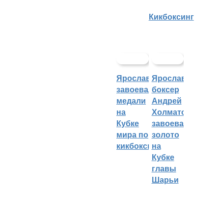
Кикбоксинг
Ярославцы
Ярославский
завоевали
боксер
медали
Андрей
на
Холматов
Кубке
завоевал
мира по
золото
кикбоксингу
на
Кубке
главы
Шарьи