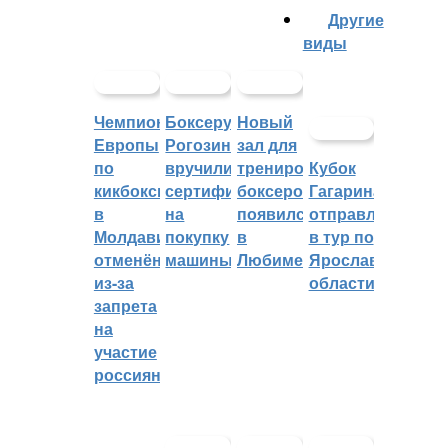
Другие
виды
Чемпионат
Боксеру
Новый
Европы
Рогозину
зал для
по
вручили
тренировок
Кубок
кикбоксингу
сертификат
боксеров
Гагарина
в
на
появился
отправляется
Молдавии
покупку
в
в тур по
отменён
машины
Любиме
Ярославской
из-за
области
запрета
на
участие
россиян