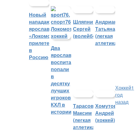
Новый
нападающий
Шляпников
Андрианова
ярославского
Сергей
Татьяна
«Локомотива»
(волейбол)
(легкая
прилетел
атлетика)
Два
в
ярославских
Россию
воспитанника
попали
в
десятку
Хоккей
1
лучших
год
игроков
назад
КХЛ в
Тарасов
Хомутов
истории
Максим
Андрей
(легкая
(хоккей)
атлетика)