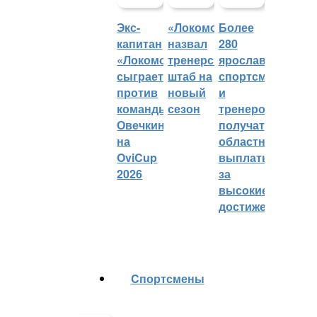
Экс-
«Локомотив»
Более
капитан
назвал
280
«Локомотива»
тренерский
ярославских
сыграет
штаб на
спортсменов
против
новый
и
команды
сезон
тренеров
Овечкина
получат
на
областные
OviCup
выплаты
2026
за
высокие
достижения
Cпортсмены