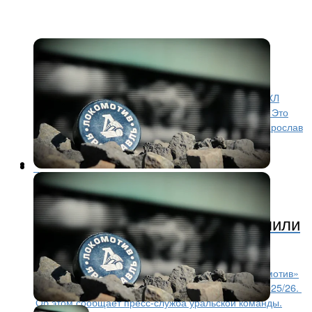
«Локомотив» командировал в
«Молот» четырех хоккеистов
Из ярославского «Локомотива» в клуб-партнер в ВХЛ
«Молот» из Перми командированы четыре игрока. Это
нападающий Илья Роговский, а также защитники Ярослав
Лабуткин, Андрей Малявин и Иван...
Хоккей
1 год назад
«Локомотив» и «Молот» продлили
соглашение о сотрудничестве
Клуб ВХЛ «Молот» из Перми и ярославский«Локомотив»
продолжат спортивное сотрудничество в сезоне 2025/26.
Об этом сообщает пресс-служба уральской команды.