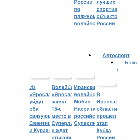
России
лучших
по
спортивных
пляжному
объектов
волейболу
России
Автоспорт
Бокс
/
Из
Волейбольный
Иранский
«Ярославича»
«Ярославич»
волейболист
В
уйдут
занял
Мобин
Ярославской
оба
15-е
Насри покинет
области
связующих:
место в
российскую
прошел
Свентицкис
Суперлиге
Суперлигу
этап
и Кураш
и ждет
Кубка
стыковых
России