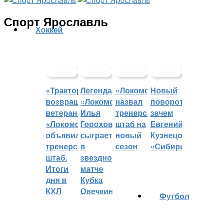
Спорт Ярославль
Хоккей
«Трактор»
Легенда
«Локомотив»
Новый
возвращает
«Локомотива»
назвал
поворот:
ветеранов,
Илья
тренерский
зачем
«Локомотив»
Горохов
штаб на
Евгений
объявил
сыграет
новый
Кузнецов
тренерский
в
сезон
«Сибири»?
штаб.
звездном
Итоги
матче
дня в
Кубка
КХЛ
Овечкина
Футбол