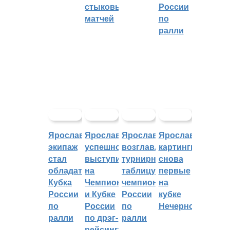
стыковых
России
матчей
по
ралли
Ярославский
Ярославцы
Ярославцы
Ярославские
экипаж
успешно
возглавляют
картингисты
стал
выступили
турнирную
снова
обладателем
на
таблицу
первые
Кубка
Чемпионате
чемпионата
на
России
и Кубке
России
кубке
по
России
по
Нечерноземья
ралли
по дрэг-
ралли
рейсингу