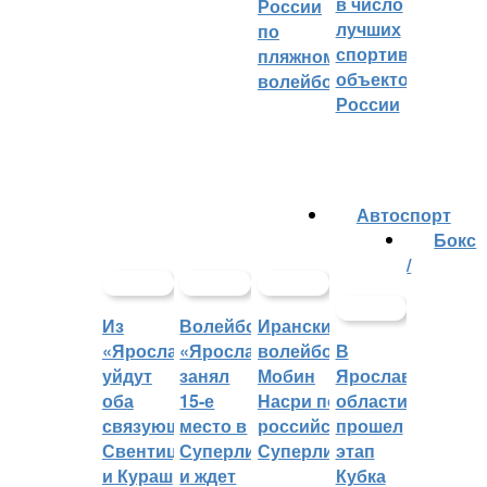
в число
России
лучших
по
спортивных
пляжному
объектов
волейболу
России
Автоспорт
Бокс
/
Из
Волейбольный
Иранский
«Ярославича»
«Ярославич»
волейболист
В
уйдут
занял
Мобин
Ярославской
оба
15-е
Насри покинет
области
связующих:
место в
российскую
прошел
Свентицкис
Суперлиге
Суперлигу
этап
и Кураш
и ждет
Кубка