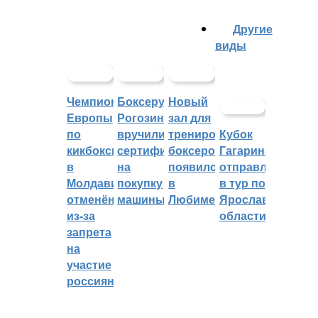
Другие
виды
Чемпионат
Боксеру
Новый
Европы
Рогозину
зал для
по
вручили
тренировок
Кубок
кикбоксингу
сертификат
боксеров
Гагарина
в
на
появился
отправляется
Молдавии
покупку
в
в тур по
отменён
машины
Любиме
Ярославской
из-за
области
запрета
на
участие
россиян