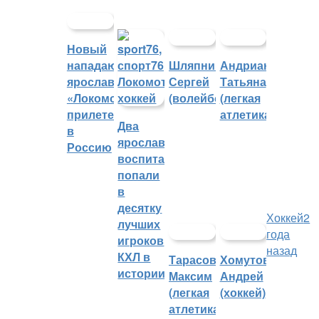
Новый
нападающий
Шляпников
Андрианова
ярославского
Сергей
Татьяна
«Локомотива»
(волейбол)
(легкая
прилетел
атлетика)
Два
в
ярославских
Россию
воспитанника
попали
в
десятку
Хоккей
2
лучших
года
игроков
назад
КХЛ в
Тарасов
Хомутов
истории
Максим
Андрей
(легкая
(хоккей)
атлетика)