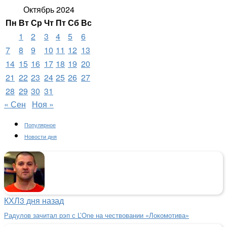
Октябрь 2024
Пн
Вт
Ср
Чт
Пт
Сб
Вс
1
2
3
4
5
6
7
8
9
10
11
12
13
14
15
16
17
18
19
20
21
22
23
24
25
26
27
28
29
30
31
« Сен
Ноя »
Популярное
Новости дня
КХЛ
3 дня назад
Радулов зачитал рэп с L’One на чествовании «Локомотива»