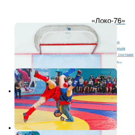
«Локо-76»
уступил «Толпару»
28-го октября «Локо-76» начинал домашнюю серию
матчем против «Толпара». По сравнению с повторным
выездным матчем против «Красноярских Рысей» в составе
ярославцев произошло два изменения – вернулись...