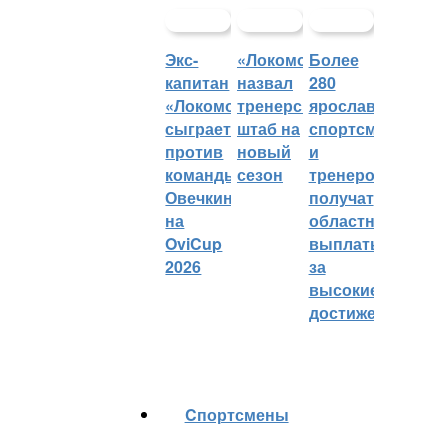
Экс-
«Локомотив»
Более
капитан
назвал
280
«Локомотива»
тренерский
ярославских
сыграет
штаб на
спортсменов
против
новый
и
команды
сезон
тренеров
Овечкина
получат
на
областные
OviCup
выплаты
2026
за
высокие
достижения
Cпортсмены