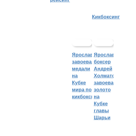
Кикбоксинг
Ярославцы
Ярославский
завоевали
боксер
медали
Андрей
на
Холматов
Кубке
завоевал
мира по
золото
кикбоксингу
на
Кубке
главы
Шарьи