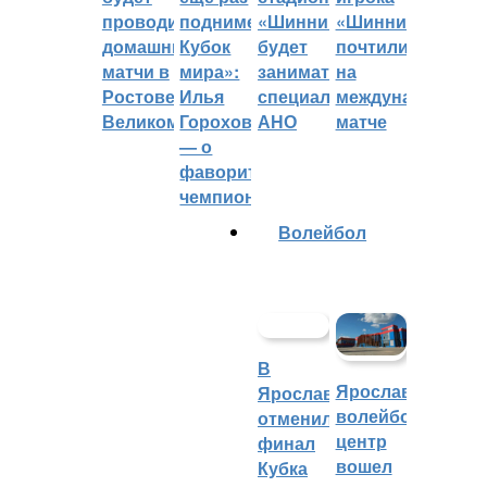
проводить
поднимет
«Шинник»
«Шинника»
домашние
Кубок
будет
почтили
матчи в
мира»:
заниматься
на
Ростове
Илья
специальное
международном
Великом
Горохов
АНО
матче
— о
фаворитах
чемпионата
Волейбол
В
Ярославский
Ярославле
волейбольный
отменили
центр
финал
вошел
Кубка