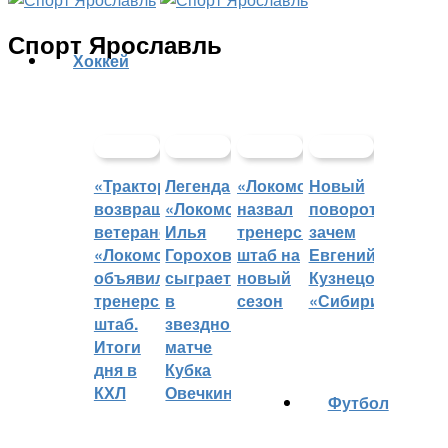
Спорт Ярославль
Хоккей
«Трактор»
Легенда
«Локомотив»
Новый
возвращает
«Локомотива»
назвал
поворот:
ветеранов,
Илья
тренерский
зачем
«Локомотив»
Горохов
штаб на
Евгений
объявил
сыграет
новый
Кузнецов
тренерский
в
сезон
«Сибири»?
штаб.
звездном
Итоги
матче
дня в
Кубка
КХЛ
Овечкина
Футбол