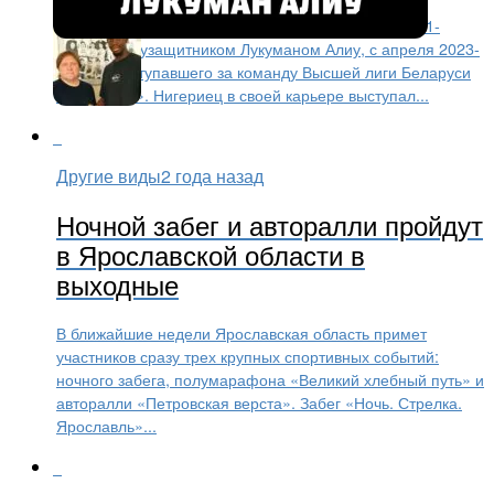
Футбольный клуб «Шинник» подписал контракт с 21-
летним полузащитником Лукуманом Алиу, с апреля 2023-
го года выступавшего за команду Высшей лиги Беларуси
«Сморгонь». Нигериец в своей карьере выступал...
Другие виды
2 года назад
Ночной забег и авторалли пройдут
в Ярославской области в
выходные
В ближайшие недели Ярославская область примет
участников сразу трех крупных спортивных событий:
ночного забега, полумарафона «Великий хлебный путь» и
авторалли «Петровская верста». Забег «Ночь. Стрелка.
Ярославль»...