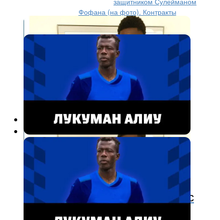
защитником Сулейманом
Фофана (на фото). Контракты
однолетние. Нигериец до «Шинника» выступал...
Футбол
2 года назад
«Шинник» подписал контракт с
нигерийским полузащитником