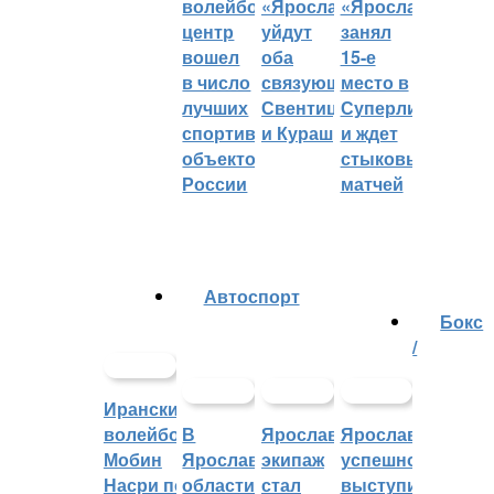
волейбольный
«Ярославича»
«Ярославич»
центр
уйдут
занял
вошел
оба
15-е
в число
связующих:
место в
лучших
Свентицкис
Суперлиге
спортивных
и Кураш
и ждет
объектов
стыковых
России
матчей
Автоспорт
Бокс
/
Иранский
волейболист
В
Ярославский
Ярославцы
Мобин
Ярославской
экипаж
успешно
Насри покинет
области
стал
выступили