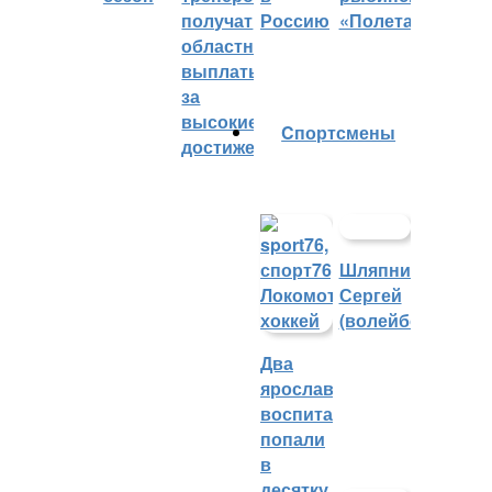
получат
Россию
«Полета»
областные
выплаты
за
высокие
Cпортсмены
достижения
Шляпников
Сергей
(волейбол)
Два
ярославских
воспитанника
попали
в
десятку