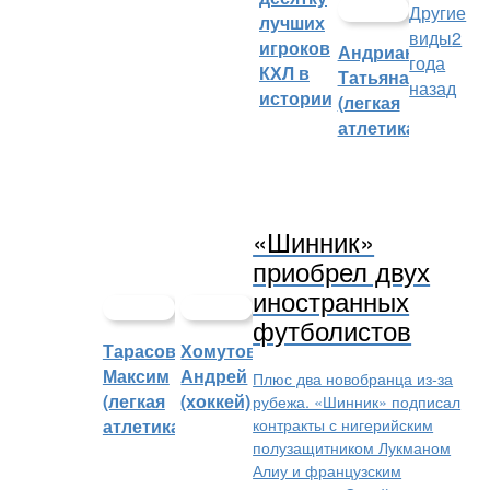
Другие
лучших
виды
2
игроков
Андрианова
года
КХЛ в
Татьяна
назад
истории
(легкая
атлетика)
«Шинник»
приобрел двух
иностранных
футболистов
Тарасов
Хомутов
Максим
Андрей
Плюс два новобранца из-за
(легкая
(хоккей)
рубежа. «Шинник» подписал
контракты с нигерийским
атлетика)
полузащитником Лукманом
Алиу и французским