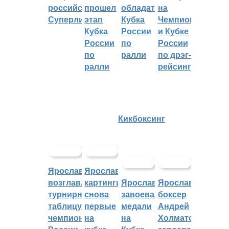
российскую
прошел
обладателем
на
Суперлигу
этап
Кубка
Чемпионате
Кубка
России
и Кубке
России
по
России
по
ралли
по дрэг-
ралли
рейсингу
Кикбоксинг
Ярославцы
Ярославские
возглавляют
картингисты
Ярославцы
Ярославский
турнирную
снова
завоевали
боксер
таблицу
первые
медали
Андрей
чемпионата
на
на
Холматов