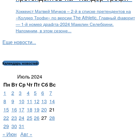
Хоккеист Матвей Мичков – 2-й в списке претендентов на
«Колдер Трофи» по версии The Athletic. Главный фаворит
— 1-й номер драфта-2024 Макклин Селебрини.
Напомним, в этом сезоне...
Еще новости...
Календарь новостей:
Июль 2024
Пн
Вт
Ср
Чт
Пт
Сб
Вс
1
2
3
4
5
6
7
8
9
10
11
12
13
14
15
16
17
18
19
20
21
22
23
24
25
26
27
28
29
30
31
« Июн
Авг »