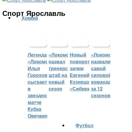
Спорт Ярославль
Хоккей
Легенда
«Локомотив»
Новый
«Локомотив»
«Локомотива»
назвал
поворот:
назвали
Илья
тренерский
зачем
самой
Горохов
штаб на
Евгений
силовой
сыграет
новый
Кузнецов
командой
в
сезон
«Сибири»?
за 12
звездном
сезонов
матче
Кубка
Овечкина
Футбол