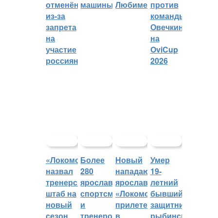
отменён
машины
Любиме
против
из-за
команды
запрета
Овечкина
на
на
участие
OviCup
россиян
2026
«Локомотив»
Более
Новый
Умер
назвал
280
нападающий
19-
тренерский
ярославских
ярославского
летний
штаб на
спортсменов
«Локомотива»
бывший
новый
и
прилетел
защитник
сезон
тренеров
в
рыбинского