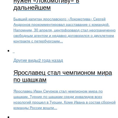
дальнейшем
Бывший капитан ярославского «Локомотива» Сергей
Андронов прокомментировал расставание с командой.
Напомним, 30 апреля, центрфорвард стал неограниченно
свободным агентом и недавно договорился о двухлетнем
контракте с петербургским...
Другие виды
2 года назад
Ярославец стал чемпионом мира
по шашкам
Ярославец Иван Смурков стал чемпионом мира по
шашкам. Турнир по шашкам среди инвалидов всех
нозологий прошел в Турции. Коме Ивана в состав сборной
команды России вошли...