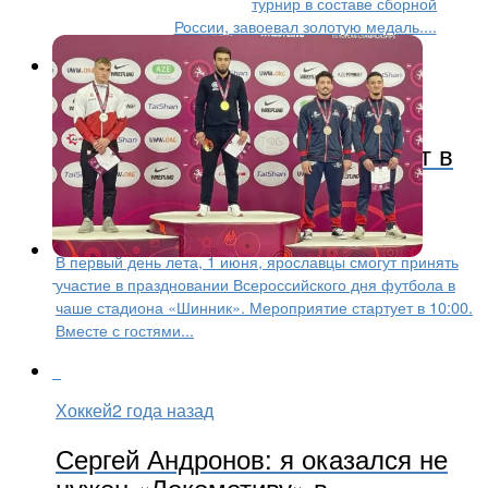
турнир в составе сборной
России, завоевал золотую медаль....
Другие виды
2 года назад
Известные игроки поучаствуют в
футбольном празднике в
Ярославле
В первый день лета, 1 июня, ярославцы смогут принять
участие в праздновании Всероссийского дня футбола в
чаше стадиона «Шинник». Мероприятие стартует в 10:00.
Вместе с гостями...
Хоккей
2 года назад
Сергей Андронов: я оказался не
нужен «Локомотиву» в