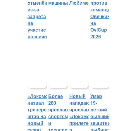
отменён
машины
Любиме
против
из-за
команды
запрета
Овечкина
на
на
участие
OviCup
россиян
2026
«Локомотив»
Более
Новый
Умер
назвал
280
нападающий
19-
тренерский
ярославских
ярославского
летний
штаб на
спортсменов
«Локомотива»
бывший
новый
и
прилетел
защитник
сезон
тренеров
в
рыбинского