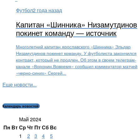
Футбол
2 года назад
Капитан «Шинника» Низамутдинов
покинет команду — источник
Многолетний капитан ярославского «Шинника» Эльдар
Низамутдинов покинет команду. У футболиста закончился
контракт, который не продлен. Об этом в своем телеграм-
канале «Воронин.Вовремя» сообщил комментатор матчей
«черно-синих» Сергей...
Еще новости...
Календарь новостей:
Май 2024
Пн
Вт
Ср
Чт
Пт
Сб
Вс
1
2
3
4
5