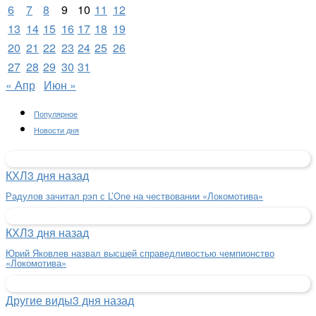
6
7
8
9
10
11
12
13
14
15
16
17
18
19
20
21
22
23
24
25
26
27
28
29
30
31
« Апр
Июн »
Популярное
Новости дня
КХЛ
3 дня назад
Радулов зачитал рэп с L’One на чествовании «Локомотива»
КХЛ
3 дня назад
Юрий Яковлев назвал высшей справедливостью чемпионство
«Локомотива»
Другие виды
3 дня назад