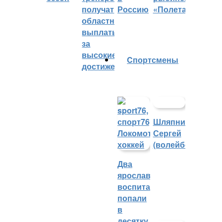
получат
Россию
«Полета»
областные
выплаты
за
высокие
Cпортсмены
достижения
Шляпников
Сергей
(волейбол)
Два
ярославских
воспитанника
попали
в
десятку