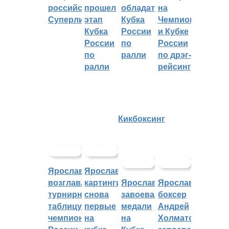
российскую
прошел
обладателем
на
Суперлигу
этап
Кубка
Чемпионате
Кубка
России
и Кубке
России
по
России
по
ралли
по дрэг-
ралли
рейсингу
Кикбоксинг
Ярославцы
Ярославские
возглавляют
картингисты
Ярославцы
Ярославский
турнирную
снова
завоевали
боксер
таблицу
первые
медали
Андрей
чемпионата
на
на
Холматов