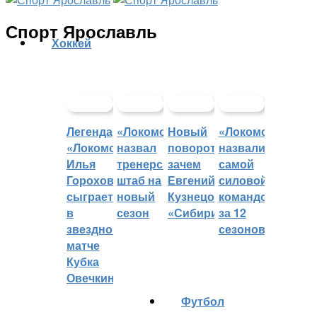
Спорт Ярославль
Хоккей
Легенда
«Локомотив»
Новый
«Локомотив»
«Локомотива»
назвал
поворот:
назвали
Илья
тренерский
зачем
самой
Горохов
штаб на
Евгений
силовой
сыграет
новый
Кузнецов
командой
в
сезон
«Сибири»?
за 12
звездном
сезонов
матче
Кубка
Овечкина
Футбол