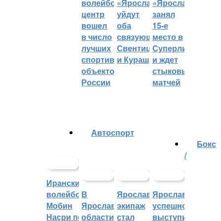
волейбольный
«Ярославича»
«Ярославич»
центр
уйдут
занял
вошел
оба
15-е
в число
связующих:
место в
лучших
Свентицкис
Суперлиге
спортивных
и Кураш
и ждет
объектов
стыковых
России
матчей
Автоспорт
Бокс
/
Иранский
волейболист
В
Ярославский
Ярославцы
Мобин
Ярославской
экипаж
успешно
Насри покинет
области
стал
выступили