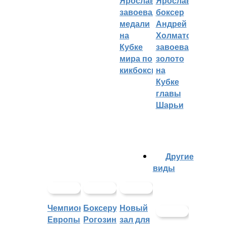
Ярославцы
Ярославский
завоевали
боксер
медали
Андрей
на
Холматов
Кубке
завоевал
мира по
золото
кикбоксингу
на
Кубке
главы
Шарьи
Другие
виды
Чемпионат
Боксеру
Новый
Европы
Рогозину
зал для