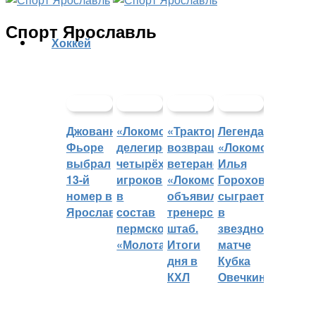
Спорт Ярославль
Хоккей
Джованни
«Локомотив»
«Трактор»
Легенда
Фьоре
делегировал
возвращает
«Локомотива»
выбрал
четырёх
ветеранов,
Илья
13-й
игроков
«Локомотив»
Горохов
номер в
в
объявил
сыграет
Ярославле
состав
тренерский
в
пермского
штаб.
звездном
«Молота»
Итоги
матче
дня в
Кубка
КХЛ
Овечкина