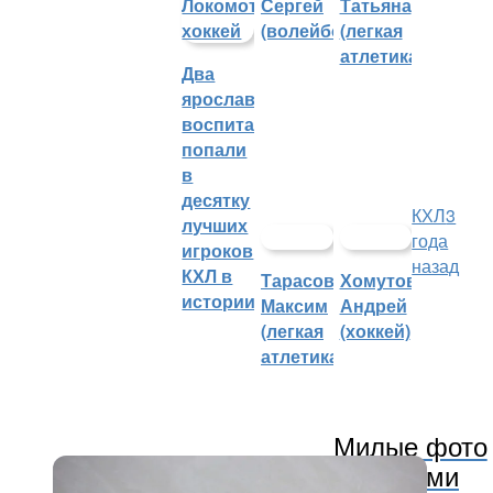
Сергей
Татьяна
(волейбол)
(легкая
атлетика)
Два
ярославских
воспитанника
попали
в
десятку
КХЛ
3
лучших
года
игроков
назад
КХЛ в
Тарасов
Хомутов
истории
Максим
Андрей
(легкая
(хоккей)
атлетика)
Милые фото
игроков «Локомотива» с мамами