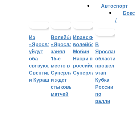
Автоспорт
Бокс
/
Из
Волейбольный
Иранский
«Ярославича»
«Ярославич»
волейболист
В
уйдут
занял
Мобин
Ярославской
оба
15-е
Насри покинет
области
связующих:
место в
российскую
прошел
Свентицкис
Суперлиге
Суперлигу
этап
и Кураш
и ждет
Кубка
стыковых
России
матчей
по
ралли