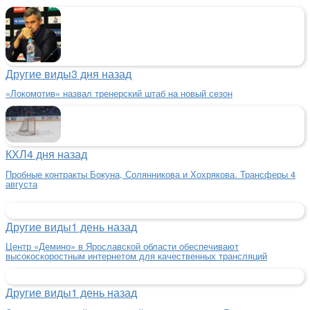
Другие виды
3 дня назад
«Локомотив» назвал тренерский штаб на новый сезон
КХЛ
4 дня назад
Пробные контракты Бокуна, Солянникова и Хохрякова. Трансферы 4
августа
Другие виды
1 день назад
Центр «Демино» в Ярославской области обеспечивают
высокоскоростным интернетом для качественных трансляций
Другие виды
1 день назад