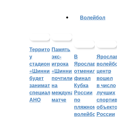
Волейбол
Территорией
Память
у
экс-
В
Ярославский
стадиона
игрока
Ярославле
волейбольный
«Шинник»
«Шинника»
отменили
центр
будет
почтили
финал
вошел
заниматься
на
Кубка
в число
специальное
международном
России
лучших
АНО
матче
по
спортивных
пляжному
объектов
волейболу
России