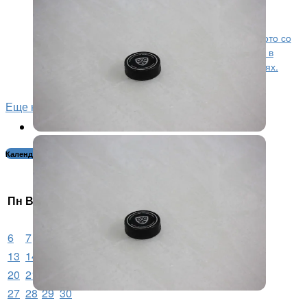
попали в сеть
Игроки ярославского «Локомотива» поделились фото со
своими мамами в День матери. Кадры размещены в
официальных аккаунтах хоккейного клуба в соцсетях.
Таким образом игроки поздравили мам с...
Еще новости...
Календарь новостей:
Ноябрь 2023
Пн
Вт
Ср
Чт
Пт
Сб
Вс
1
2
3
4
5
6
7
8
9
10
11
12
13
14
15
16
17
18
19
20
21
22
23
24
25
26
27
28
29
30