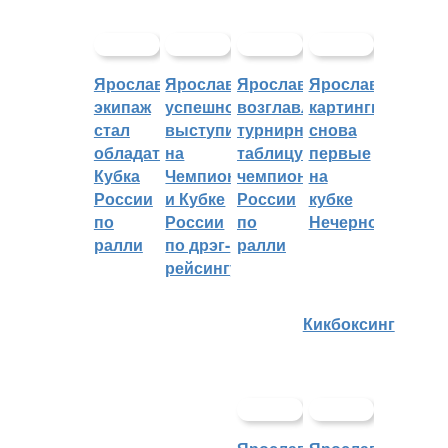
Ярославский
Ярославцы
Ярославцы
Ярославские
экипаж
успешно
возглавляют
картингисты
стал
выступили
турнирную
снова
обладателем
на
таблицу
первые
Кубка
Чемпионате
чемпионата
на
России
и Кубке
России
кубке
по
России
по
Нечерноземья
ралли
по дрэг-
ралли
рейсингу
Кикбоксинг