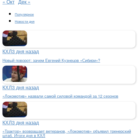
« Окт
Дек »
Популярное
Новости дня
КХЛ
3 дня назад
Новый поворот: зачем Евгений Кузнецов «Сибири»?
КХЛ
3 дня назад
«Локомотив» назвали самой силовой командой за 12 сезонов
КХЛ
3 дня назад
«Трактор» возвращает ветеранов, «Локомотив» объявил тренерский
штаб. Итоги дня в КХЛ