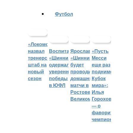
Футбол
«Локомотив»
назвал
Воспитанники
Ярославский
«Пусть
тренерский
«Шинника»
«Шинник»
Месси
штаб на
одержали
будет
еще раз
новый
уверенные
проводить
поднимет
сезон
победы
домашние
Кубок
в ЮФЛ
матчи в
мира»:
Ростове
Илья
Великом
Горохов
— о
фаворитах
чемпионата