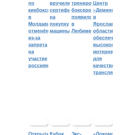
по
вручили
тренировок
Центр
кикбоксингу
сертификат
боксеров
«Демино»
в
на
появился
в
Молдавии
покупку
в
Ярославской
отменён
машины
Любиме
области
из-за
обеспечивают
запрета
высокоскорост
на
интернетом
участие
для
россиян
качественных
трансляций
Открытие
Кубок
Экс-
«Локомотив»