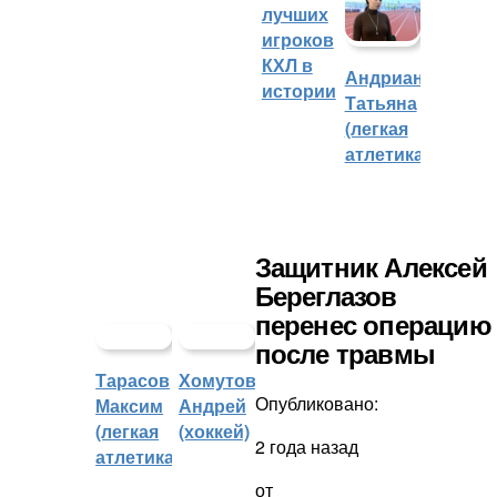
лучших
игроков
КХЛ в
Андрианова
истории
Татьяна
(легкая
атлетика)
Защитник Алексей
Береглазов
перенес операцию
после травмы
Тарасов
Хомутов
Опубликовано:
Максим
Андрей
(легкая
(хоккей)
2 года назад
атлетика)
от