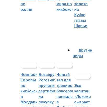
по
мира по
золото
ралли
кикбоксингу
на
Кубке
главы
Шарьи
Другие
виды
Чемпионат
Боксеру
Новый
Европы
Рогозину
зал для
по
вручили
тренировок
Экс-
кикбоксингу
сертификат
боксеров
капитан
в
на
появился
«Локомотива»
Молдавии
покупку
в
сыграет