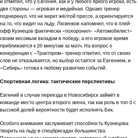
и отметил, что у Евгения, как и у любого яркого игрока, есть
две стороны — игровая и медийная. Однако тренер
подчеркнул, что не верит жёлтой прессе, а ориентируется
на то, что видит на льду. Люзенков напомнил, что в плей-
офф Кузнецов фактически «похоронил» «Автомобилист»
своим весомым вкладом в победу, а его игровое время
приближается к 20 минутам за матч. На вопрос о
конкуренции с «Трактором» тренер ответил, что от своих
слов не отказывается, но выбор остаётся за Евгением, и
«Сибирь» готова к любому развитию событий.
Спортивная логика: тактические перспективы
Евгений в случае переезда в Новосибирск займёт в
команде место центра второго звена, так как роль в топ-3 с
высокой долей вероятности будет исполнять Бек.
Особого внимания заслуживает способность Кузнецова
творить на льду в спецбригадах большинства.
Потенциально мы можем увидеть интересный симбиоз