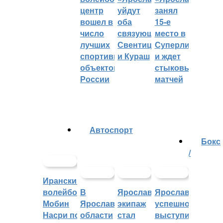
центр
уйдут
занял
вошел в
оба
15-е
число
связующих:
место в
лучших
Свентицкис
Суперлиге
спортивных
и Кураш
и ждет
объектов
стыковых
России
матчей
Автоспорт
Бокс
/
Иранский
волейболист
В
Ярославский
Ярославцы
Мобин
Ярославской
экипаж
успешно
Насри покинет
области
стал
выступили