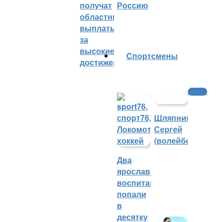
получат
Россию
областные
выплаты
за
высокие
Cпортсмены
достижения
Хоккей
Шляпников
Сергей
(волейбол)
Два
ярославских
воспитанника
попали
в
десятку