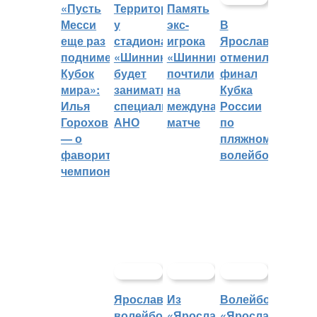
«Пусть
Территорией
Память
Месси
у
экс-
В
еще раз
стадиона
игрока
Ярославле
поднимет
«Шинник»
«Шинника»
отменили
Кубок
будет
почтили
финал
мира»:
заниматься
на
Кубка
Илья
специальное
международном
России
Горохов
АНО
матче
по
— о
пляжному
фаворитах
волейболу
чемпионата
Ярославский
Из
Волейбольный
волейбольный
«Ярославича»
«Ярославич»