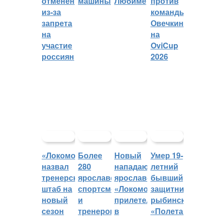
отменён
машины
Любиме
против
из-за
команды
запрета
Овечкина
на
на
участие
OviCup
россиян
2026
«Локомотив»
Более
Новый
Умер 19-
назвал
280
нападающий
летний
тренерский
ярославских
ярославского
бывший
штаб на
спортсменов
«Локомотива»
защитник
новый
и
прилетел
рыбинского
сезон
тренеров
в
«Полета»