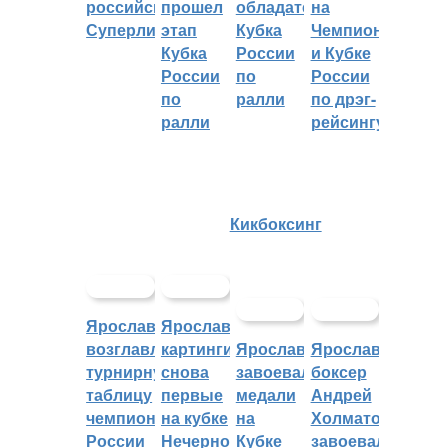
российскую
прошел
обладателем
на
Суперлигу
этап
Кубка
Чемпионате
Кубка
России
и Кубке
России
по
России
по
ралли
по дрэг-
ралли
рейсингу
Кикбоксинг
Ярославцы
Ярославские
возглавляют
картингисты
Ярославцы
Ярославский
турнирную
снова
завоевали
боксер
таблицу
первые
медали
Андрей
чемпионата
на кубке
на
Холматов
России
Нечерноземья
Кубке
завоевал