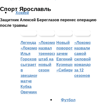
Спорт Ярославль
Хоккей
Защитник Алексей Береглазов перенес операцию
после травмы
Легенда
«Локомотив»
Новый
«Локомотив»
«Локомотива»
назвал
поворот:
назвали
Илья
тренерский
зачем
самой
Горохов
штаб на
Евгений
силовой
сыграет
новый
Кузнецов
командой
в
сезон
«Сибири»?
за 12
звездном
сезонов
матче
Кубка
Овечкина
Футбол