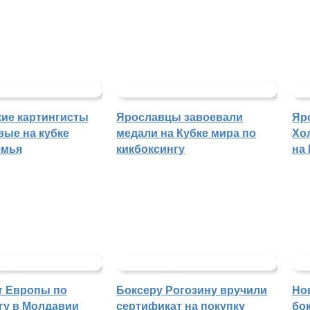
ие картингисты
Ярославцы завоевали
Яр
вые на кубке
медали на Кубке мира по
Хо
емья
кикбоксингу
на
т Европы по
Боксеру Рогозину вручили
Но
гу в Молдавии
сертификат на покупку
бо