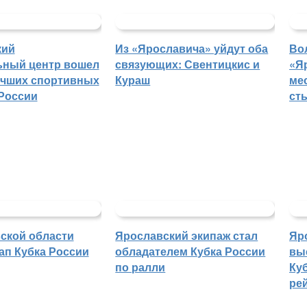
кий
Из «Ярославича» уйдут оба
Во
ьный центр вошел
связующих: Свентицкис и
«Я
учших спортивных
Кураш
ме
России
ст
ской области
Ярославский экипаж стал
Яр
ап Кубка России
обладателем Кубка России
вы
по ралли
Куб
ре