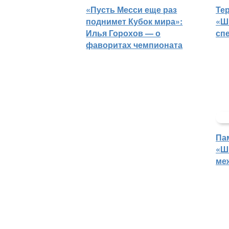
«Пусть Месси еще раз
Те
поднимет Кубок мира»:
«Ш
Илья Горохов — о
сп
фаворитах чемпионата
Па
«Ш
ме