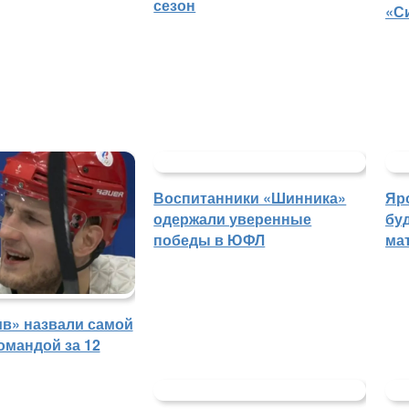
сезон
«С
Воспитанники «Шинника»
Яр
одержали уверенные
бу
победы в ЮФЛ
ма
в» назвали самой
омандой за 12