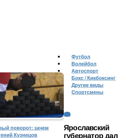
Футбол
Волейбол
Автоспорт
Бокс / Кикбоксинг
Другие виды
Cпортсмены
КХЛ
Ярославский
вый поворот: зачем
гений Кузнецов
губернатор дал