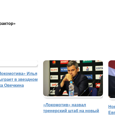
рактор»
Локомотива» Илья
ыграет в звездном
ка Овечкина
«Локомотив» назвал
Но
тренерский штаб на новый
Ев