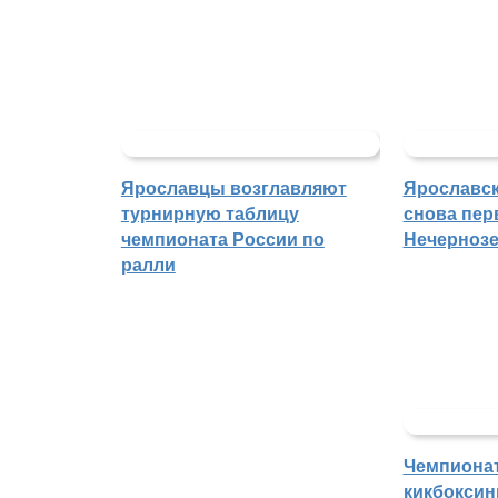
Ярославцы возглавляют
Ярославск
турнирную таблицу
снова пер
чемпионата России по
Нечерноз
ралли
Чемпиона
кикбоксин