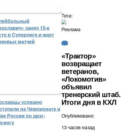
Теги:
лейбольный
рославич» занял 15-е
Реклама
сто в Суперлиге и ждет
ыковых матчей
КХЛ
«Трактор»
возвращает
ветеранов,
«Локомотив»
объявил
тренерский штаб.
Итоги дня в КХЛ
ославцы успешно
ступили на Чемпионате и
Опубликовано:
ке России по дрэг-
йсингу
13 часов назад