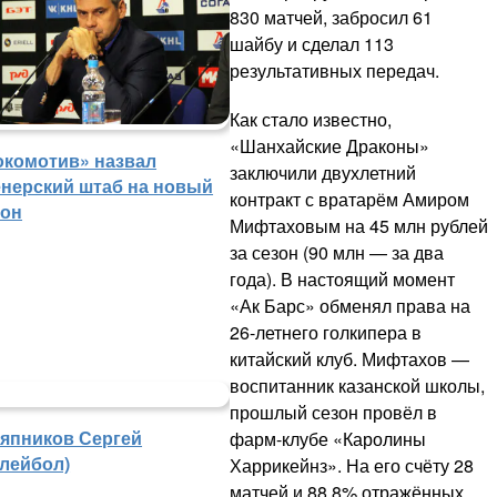
830 матчей, забросил 61
шайбу и сделал 113
результативных передач.
Как стало известно,
«Шанхайские Драконы»
окомотив» назвал
заключили двухлетний
енерский штаб на новый
контракт с вратарём Амиром
зон
Мифтаховым на 45 млн рублей
за сезон (90 млн — за два
года). В настоящий момент
«Ак Барс» обменял права на
26-летнего голкипера в
китайский клуб. Мифтахов —
воспитанник казанской школы,
прошлый сезон провёл в
япников Сергей
фарм-клубе «Каролины
олейбол)
Харрикейнз». На его счёту 28
матчей и 88,8% отражённых