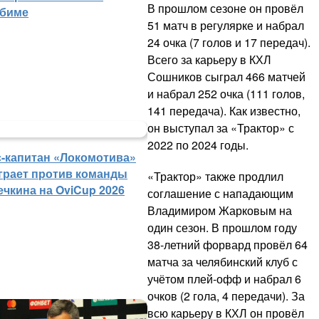
В прошлом сезоне он провёл
биме
51 матч в регулярке и набрал
24 очка (7 голов и 17 передач).
Всего за карьеру в КХЛ
Сошников сыграл 466 матчей
и набрал 252 очка (111 голов,
141 передача). Как известно,
он выступал за «Трактор» с
2022 по 2024 годы.
с-капитан «Локомотива»
грает против команды
«Трактор» также продлил
ечкина на OviCup 2026
соглашение с нападающим
Владимиром Жарковым на
один сезон. В прошлом году
38-летний форвард провёл 64
матча за челябинский клуб с
учётом плей-офф и набрал 6
очков (2 гола, 4 передачи). За
всю карьеру в КХЛ он провёл