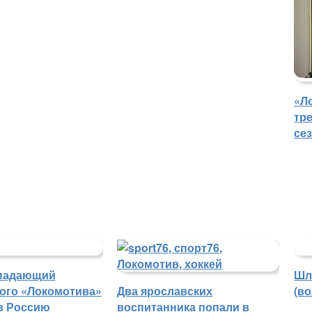
«Л
тр
се
падающий
Шл
ого «Локомотива»
Два ярославских
(в
в Россию
воспитанника попали в