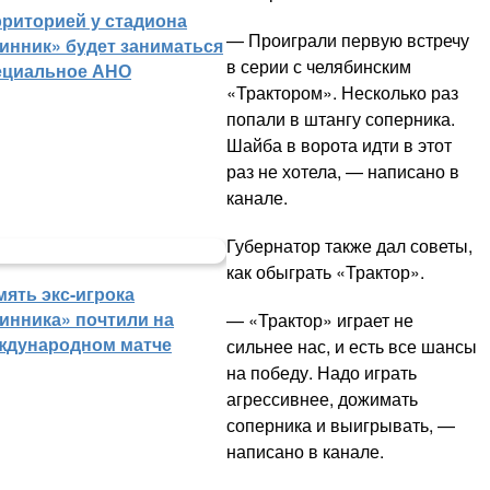
рриторией у стадиона
— Проиграли первую встречу
инник» будет заниматься
в серии с челябинским
ециальное АНО
«Трактором». Несколько раз
попали в штангу соперника.
Шайба в ворота идти в этот
раз не хотела, — написано в
канале.
Губернатор также дал советы,
как обыграть «Трактор».
мять экс-игрока
инника» почтили на
— «Трактор» играет не
ждународном матче
сильнее нас, и есть все шансы
на победу. Надо играть
агрессивнее, дожимать
соперника и выигрывать, —
написано в канале.