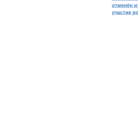
отменён из
участие р