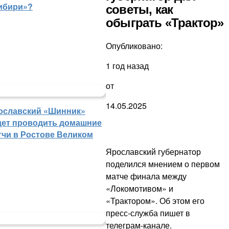
ибири»?
советы, как
обыграть «Трактор»
Опубликовано:
1 год назад
от
14.05.2025
ославский «Шинник»
дет проводить домашние
тчи в Ростове Великом
Ярославский губернатор
поделился мнением о первом
матче финала между
«Локомотивом» и
«Трактором». Об этом его
пресс-служба пишет в
телеграм-канале.