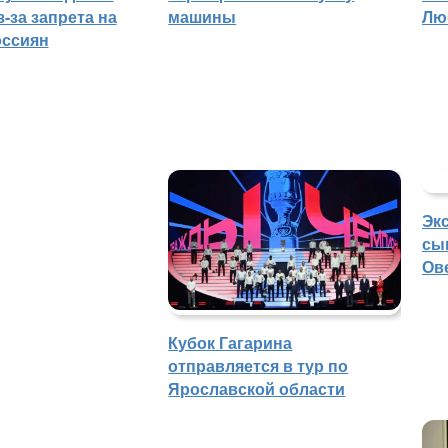
-за запрета на
машины
Лю
оссиян
Эк
сы
Ов
Кубок Гагарина
отправляется в тур по
Ярославской области