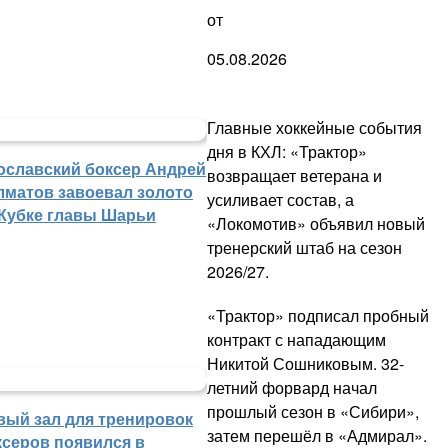
от
05.08.2026
Главные хоккейные события
дня в КХЛ: «Трактор»
ославский боксер Андрей
возвращает ветерана и
лматов завоевал золото
усиливает состав, а
 Кубке главы Шарьи
«Локомотив» объявил новый
тренерский штаб на сезон
2026/27.
«Трактор» подписал пробный
контракт с нападающим
Никитой Сошниковым. 32-
летний форвард начал
прошлый сезон в «Сибири»,
вый зал для тренировок
затем перешёл в «Адмирал».
ксеров появился в