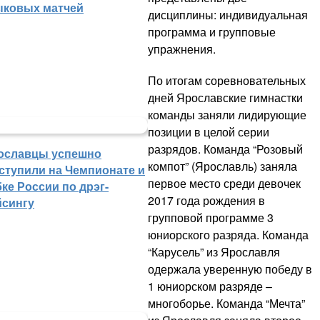
ыковых матчей
дисциплины: индивидуальная
программа и групповые
упражнения.
По итогам соревновательных
дней Ярославские гимнастки
команды заняли лидирующие
позиции в целой серии
разрядов. Команда “Розовый
ославцы успешно
компот” (Ярославль) заняла
ступили на Чемпионате и
первое место среди девочек
ке России по дрэг-
2017 года рождения в
йсингу
групповой программе 3
юниорского разряда. Команда
“Карусель” из Ярославля
одержала уверенную победу в
1 юниорском разряде –
многоборье. Команда “Мечта”