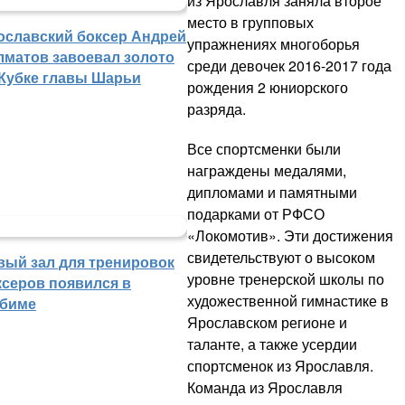
из Ярославля заняла второе
место в групповых
ославский боксер Андрей
упражнениях многоборья
лматов завоевал золото
среди девочек 2016-2017 года
 Кубке главы Шарьи
рождения 2 юниорского
разряда.
Все спортсменки были
награждены медалями,
дипломами и памятными
подарками от РФСО
«Локомотив». Эти достижения
свидетельствуют о высоком
вый зал для тренировок
уровне тренерской школы по
ксеров появился в
художественной гимнастике в
биме
Ярославском регионе и
таланте, а также усердии
спортсменок из Ярославля.
Команда из Ярославля