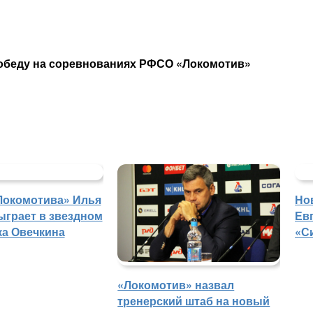
обеду на соревнованиях РФСО «Локомотив»
Локомотива» Илья
Но
ыграет в звездном
Ев
ка Овечкина
«С
«Локомотив» назвал
тренерский штаб на новый