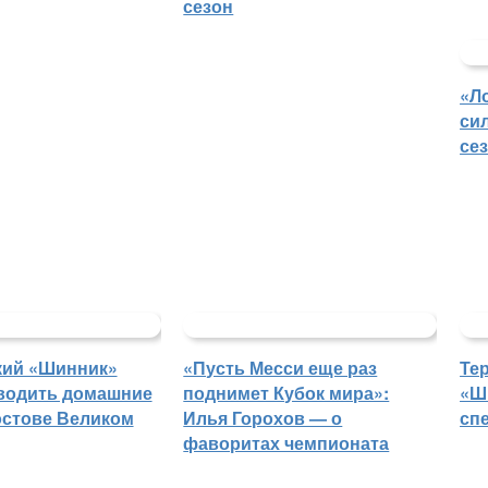
сезон
«Л
си
се
кий «Шинник»
«Пусть Месси еще раз
Те
водить домашние
поднимет Кубок мира»:
«Ш
остове Великом
Илья Горохов — о
сп
фаворитах чемпионата