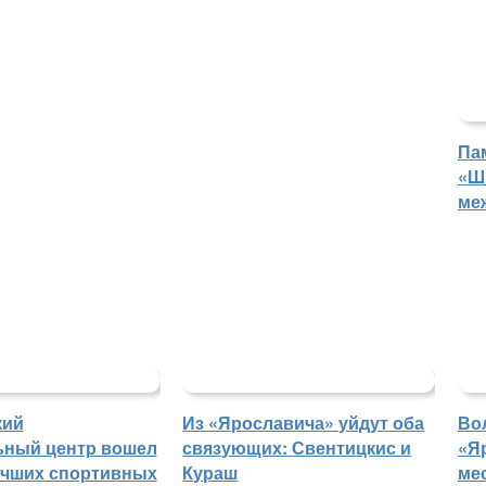
Па
«Ш
ме
кий
Из «Ярославича» уйдут оба
Во
ьный центр вошел
связующих: Свентицкис и
«Я
учших спортивных
Кураш
ме