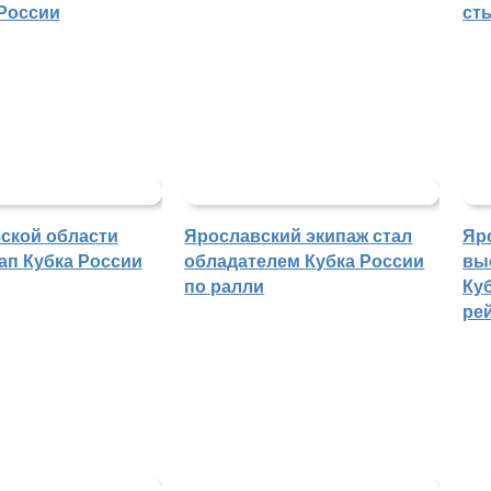
России
ст
ской области
Ярославский экипаж стал
Яр
ап Кубка России
обладателем Кубка России
вы
по ралли
Куб
ре