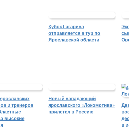
Кубок Гагарина
Эк
отправляется в тур по
сы
Ярославской области
Ов
 ярославских
Новый нападающий
ов и тренеров
ярославского «Локомотива»
Дв
бластные
прилетел в Россию
во
а высокие
де
ия
в 