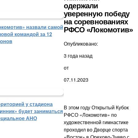
одержали
уверенную победу
на соревнованиях
окомотив» назвали самой
РФСО «Локомотив»
ловой командой за 12
зонов
Опубликовано:
3 года назад
от
07.11.2023
рриторией у стадиона
В этом году Открытый Кубок
инник» будет заниматься
РФСО «Локомотив» по
ециальное АНО
художественной гимнастике
проходил во Дворце спорта
«Восток» в Орехово-Зуево с