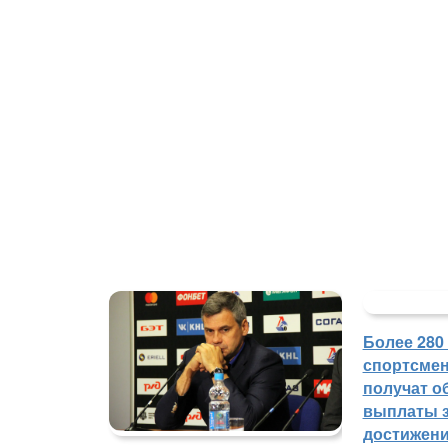
Более 280
спортсмен
получат о
выплаты з
достижен