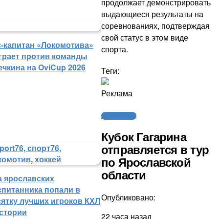
продолжает демонстрировать
выдающиеся результаты на
соревнованиях, подтверждая
свой статус в этом виде
с-капитан «Локомотива»
спорта.
грает против команды
ечкина на OviCup 2026
Теги:
Реклама
Другие виды
Кубок Гагарина
отправляется в тур
по Ярославской
области
а ярославских
спитанника попали в
Опубликовано:
сятку лучших игроков КХЛ
истории
22 часа назад