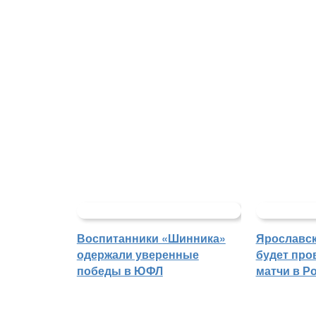
Воспитанники «Шинника»
Ярославс
одержали уверенные
будет про
победы в ЮФЛ
матчи в Р