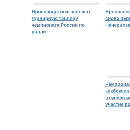
Ярославцы возглавляют
Ярославск
турнирную таблицу
снова пер
чемпионата России по
Нечерноз
ралли
Чемпиона
кикбоксин
отменён из
участие р