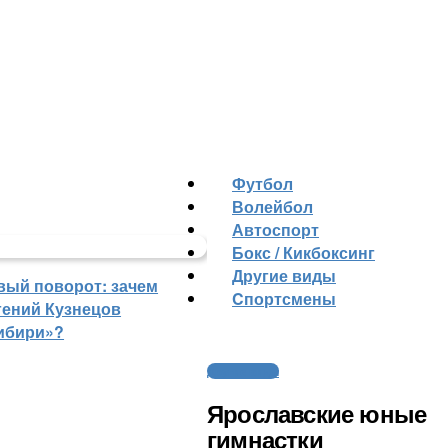
Футбол
Волейбол
Автоспорт
Бокс / Кикбоксинг
Другие виды
вый поворот: зачем
Cпортсмены
гений Кузнецов
ибири»?
Другие виды
Ярославские юные
гимнастки