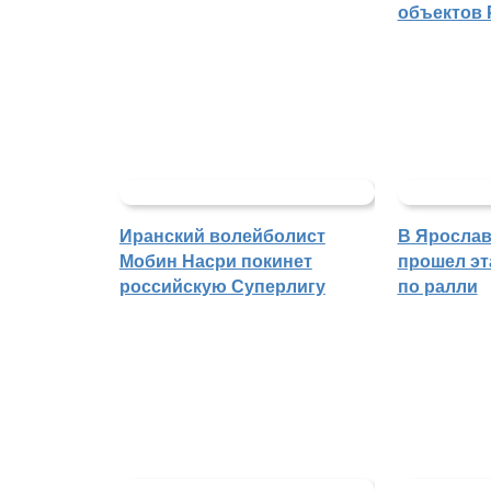
объектов 
Иранский волейболист
В Ярослав
Мобин Насри покинет
прошел эт
российскую Суперлигу
по ралли