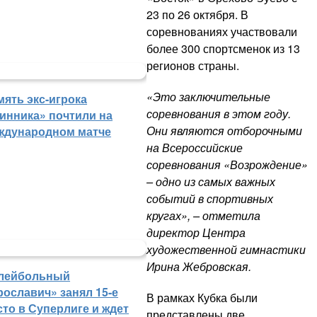
23 по 26 октября. В
соревнованиях участвовали
более 300 спортсменок из 13
регионов страны.
«Это заключительные
мять экс-игрока
соревнования в этом году.
инника» почтили на
Они являются отборочными
ждународном матче
на Всероссийские
соревнования «Возрождение»
– одно из самых важных
событий в спортивных
кругах», – отметила
директор Центра
художественной гимнастики
Ирина Жебровская.
лейбольный
рославич» занял 15-е
В рамках Кубка были
сто в Суперлиге и ждет
представлены две