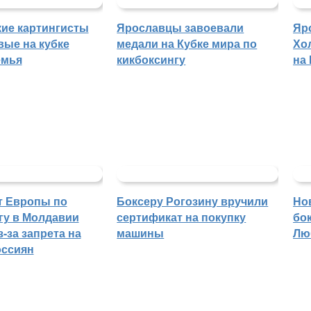
ие картингисты
Ярославцы завоевали
Яр
вые на кубке
медали на Кубке мира по
Хо
емья
кикбоксингу
на
т Европы по
Боксеру Рогозину вручили
Но
гу в Молдавии
сертификат на покупку
бо
-за запрета на
машины
Лю
оссиян