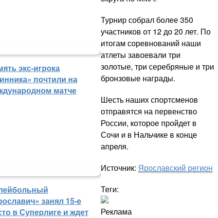
Турнир собрал более 350
участников от 12 до 20 лет. По
итогам соревнований наши
атлеты завоевали три
золотые, три серебряные и три
мять экс-игрока
бронзовые награды.
инника» почтили на
ждународном матче
Шесть наших спортсменов
отправятся на первенство
России, которое пройдет в
Сочи и в Нальчике в конце
апреля.
Источник:
Ярославский регион
Теги:
лейбольный
рославич» занял 15-е
Реклама
сто в Суперлиге и ждет