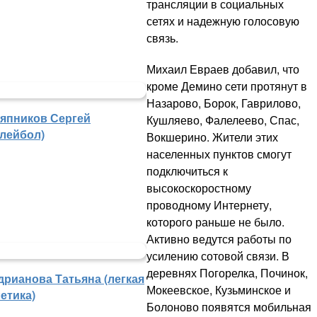
трансляции в социальных
сетях и надежную голосовую
связь.
Михаил Евраев добавил, что
кроме Демино сети протянут в
Назарово, Борок, Гаврилово,
япников Сергей
Кушляево, Фалелеево, Спас,
олейбол)
Вокшерино. Жители этих
населенных пунктов смогут
подключиться к
высокоскоростному
проводному Интернету,
которого раньше не было.
Активно ведутся работы по
усилению сотовой связи. В
деревнях Погорелка, Починок,
дрианова Татьяна (легкая
Мокеевское, Кузьминское и
етика)
Болоново появятся мобильная