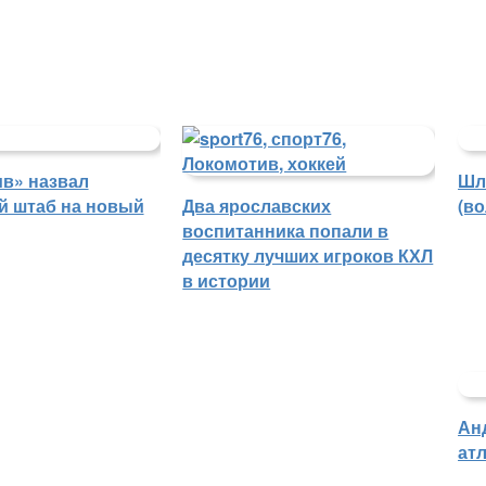
в» назвал
Шл
й штаб на новый
Два ярославских
(в
воспитанника попали в
десятку лучших игроков КХЛ
в истории
Ан
атл