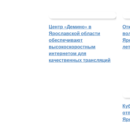
Центр «Демино» в
От
Ярославской области
во
обеспечивают
Яр
высокоскоростным
ле
интернетом для
качественных трансляций
Ку
отп
Яр