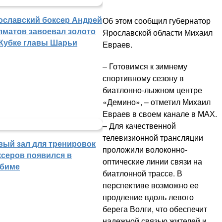
ославский боксер Андрей
Об этом сообщил губернатор
лматов завоевал золото
Ярославской области Михаил
 Кубке главы Шарьи
Евраев.
– Готовимся к зимнему
спортивному сезону в
биатлонно-лыжном центре
«Демино», – отметил Михаил
Евраев в своем канале в МАХ.
– Для качественной
телевизионной трансляции
вый зал для тренировок
проложили волоконно-
ксеров появился в
оптические линии связи на
биме
биатлонной трассе. В
перспективе возможно ее
продление вдоль левого
берега Волги, что обеспечит
надежной связью жителей и