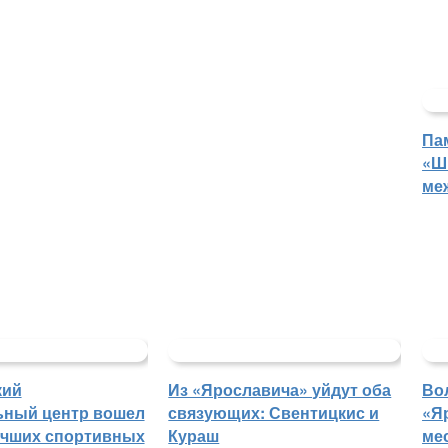
Па
«Ш
ме
кий
Из «Ярославича» уйдут оба
Во
ьный центр вошел
связующих: Свентицкис и
«Я
учших спортивных
Кураш
ме