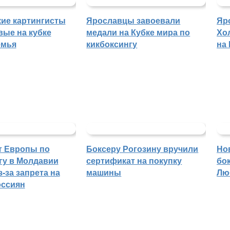
ие картингисты
Ярославцы завоевали
Яр
вые на кубке
медали на Кубке мира по
Хо
емья
кикбоксингу
на
т Европы по
Боксеру Рогозину вручили
Но
гу в Молдавии
сертификат на покупку
бо
-за запрета на
машины
Лю
оссиян