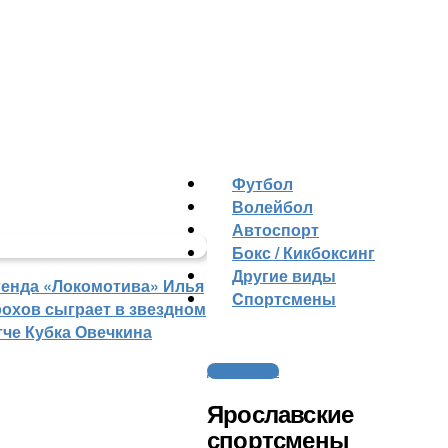
Футбол
Волейбол
Автоспорт
Бокс / Кикбоксинг
Другие виды
генда «Локомотива» Илья
Cпортсмены
рохов сыграет в звездном
тче Кубка Овечкина
Другие виды
Ярославские
спортсмены