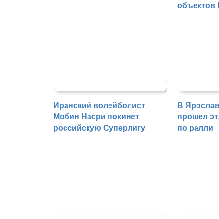
объектов 
Иранский волейболист
В Ярослав
Мобин Насри покинет
прошел эт
российскую Суперлигу
по ралли