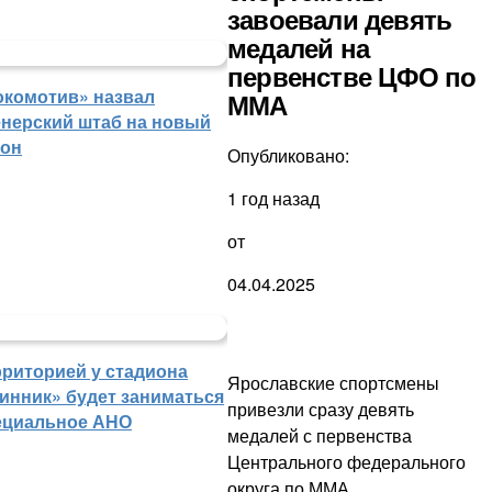
завоевали девять
медалей на
первенстве ЦФО по
окомотив» назвал
ММА
енерский штаб на новый
зон
Опубликовано:
1 год назад
от
04.04.2025
рриторией у стадиона
Ярославские спортсмены
инник» будет заниматься
привезли сразу девять
ециальное АНО
медалей с первенства
Центрального федерального
округа по ММА.