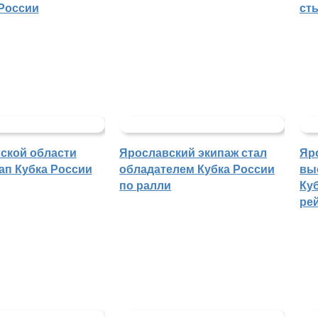
России
ст
ской области
Ярославский экипаж стал
Яр
ап Кубка России
обладателем Кубка России
вы
по ралли
Куб
ре