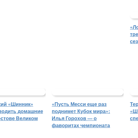
«Л
тр
се
кий «Шинник»
«Пусть Месси еще раз
Те
водить домашние
поднимет Кубок мира»:
«Ш
остове Великом
Илья Горохов — о
сп
фаворитах чемпионата