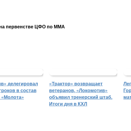
 на первенстве ЦФО по ММА
в» делегировал
«Трактор» возвращает
Ле
гроков в состав
ветеранов, «Локомотив»
Го
 «Молота»
объявил тренерский штаб.
ма
Итоги дня в КХЛ