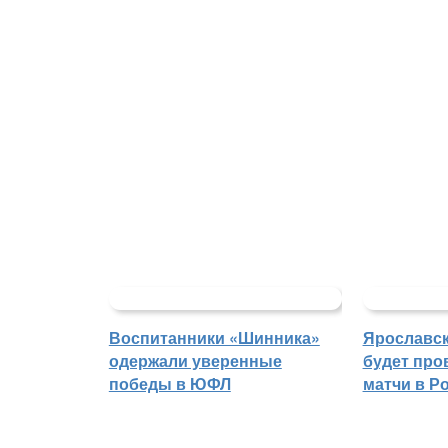
Воспитанники «Шинника»
Ярославс
одержали уверенные
будет про
победы в ЮФЛ
матчи в Р