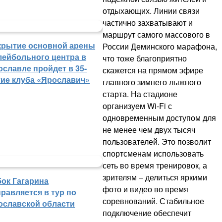
отдыхающих. Линии связи
частично захватывают и
маршрут самого массового в
крытие основной арены
России Деминского марафона,
лейбольного центра в
что тоже благоприятно
ославле пройдет в 35-
скажется на прямом эфире
тие клуба «Ярославич»
главного зимнего лыжного
старта. На стадионе
организуем Wi-Fi с
одновременным доступом для
не менее чем двух тысяч
пользователей. Это позволит
спортсменам использовать
сеть во время тренировок, а
зрителям – делиться яркими
бок Гагарина
фото и видео во время
равляется в тур по
соревнований. Стабильное
ославской области
подключение обеспечит