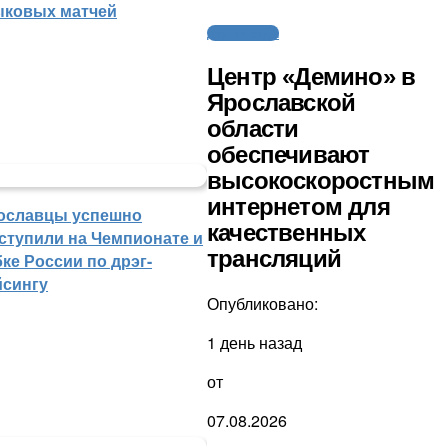
ыковых матчей
Другие виды
Центр «Демино» в
Ярославской
области
обеспечивают
высокоскоростным
интернетом для
ославцы успешно
качественных
ступили на Чемпионате и
трансляций
ке России по дрэг-
йсингу
Опубликовано:
1 день назад
от
07.08.2026