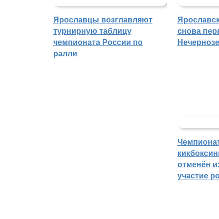
Ярославцы возглавляют
Ярославск
турнирную таблицу
снова пер
чемпионата России по
Нечерноз
ралли
Чемпиона
кикбоксин
отменён из
участие р