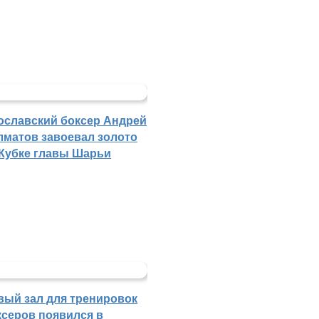
ославский боксер Андрей
лматов завоевал золото
 Кубке главы Шарьи
вый зал для тренировок
ксеров появился в