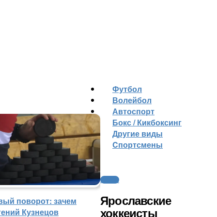
Футбол
Волейбол
Автоспорт
Бокс / Кикбоксинг
Другие виды
Cпортсмены
Хоккей
Ярославские
вый поворот: зачем
гений Кузнецов
хоккеисты