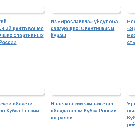
кий
Из «Ярославича» уйдут оба
Во
ьный центр вошел
связующих: Свентицкис и
«Я
учших спортивных
Кураш
ме
России
ст
ской области
Ярославский экипаж стал
Яр
ап Кубка России
обладателем Кубка России
вы
по ралли
Куб
ре