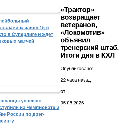
«Трактор»
возвращает
лейбольный
ветеранов,
рославич» занял 15-е
«Локомотив»
сто в Суперлиге и ждет
объявил
ыковых матчей
тренерский штаб.
Итоги дня в КХЛ
Опубликовано:
22 часа назад
от
ославцы успешно
05.08.2026
ступили на Чемпионате и
ке России по дрэг-
йсингу