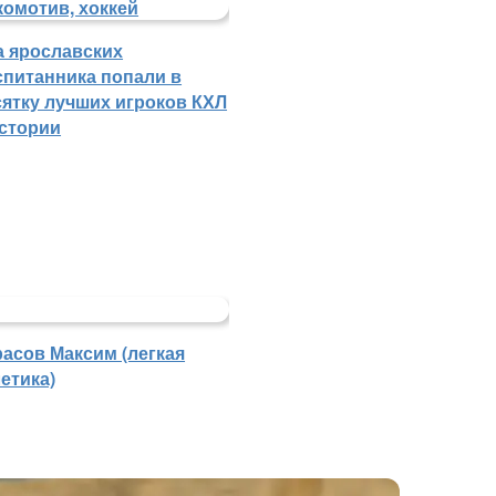
а ярославских
спитанника попали в
сятку лучших игроков КХЛ
истории
расов Максим (легкая
етика)