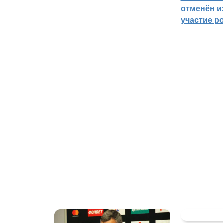
отменён из
участие р