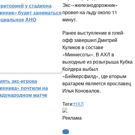
Экс-«железнодорожник»
рриторией у стадиона
провел на льду около 11
инник» будет заниматься
минут.
ециальное АНО
Ранее выступление в плей-
офф завершил Дмитрий
Куликов в составе
«Миннесоты». В АХЛ в
выходные из розыгрыша Кубка
Колдера выбыл
«Бейкерсфилд», где вторым
мять экс-игрока
вратарем является ярославец
инника» почтили на
Илья Коновалов.
ждународном матче
Теги:
НХЛ
Реклама
КХЛ