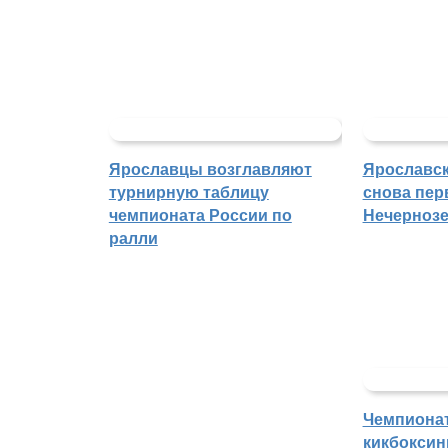
Ярославцы возглавляют
Ярославск
турнирную таблицу
снова пер
чемпионата России по
Нечерноз
ралли
Чемпиона
кикбоксин