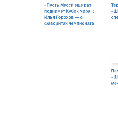
«Пусть Месси еще раз
Те
поднимет Кубок мира»:
«Ш
Илья Горохов — о
сп
фаворитах чемпионата
Па
«Ш
ме