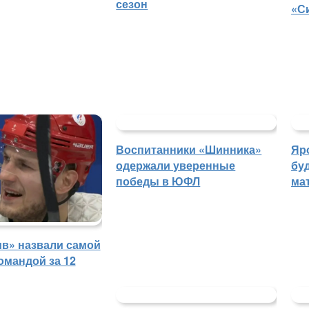
сезон
«С
Воспитанники «Шинника»
Яр
одержали уверенные
бу
победы в ЮФЛ
ма
в» назвали самой
омандой за 12