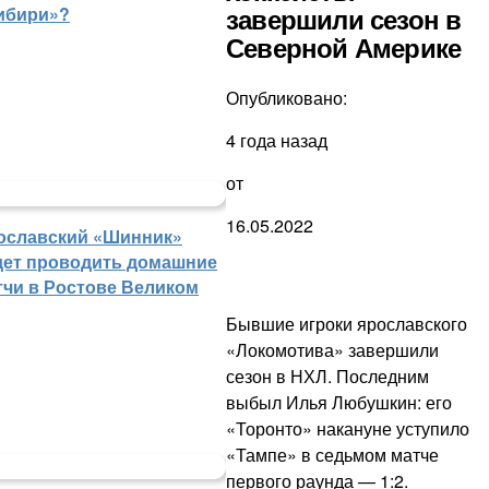
ибири»?
завершили сезон в
Северной Америке
Опубликовано:
4 года назад
от
16.05.2022
ославский «Шинник»
дет проводить домашние
тчи в Ростове Великом
Бывшие игроки ярославского
«Локомотива» завершили
сезон в НХЛ. Последним
выбыл Илья Любушкин: его
«Торонто» накануне уступило
«Тампе» в седьмом матче
первого раунда — 1:2.