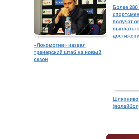
Более 280
спортсмен
получат о
выплаты з
достижен
«Локомотив» назвал
тренерский штаб на новый
сезон
Шляпнико
(волейбол