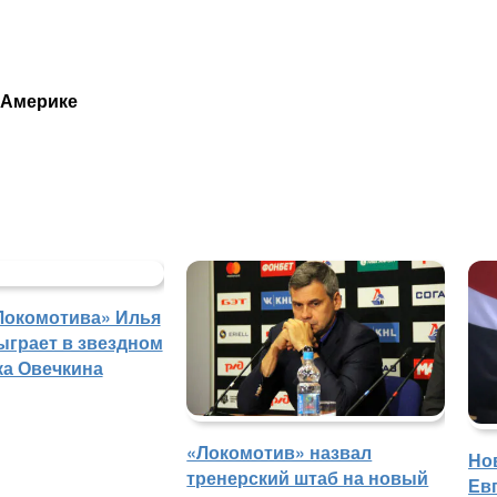
 Америке
Локомотива» Илья
ыграет в звездном
ка Овечкина
«Локомотив» назвал
Но
тренерский штаб на новый
Ев