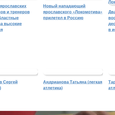
 ярославских
Новый нападающий
ов и тренеров
ярославского «Локомотива»
Дв
бластные
прилетел в Россию
во
а высокие
де
ия
в 
в Сергей
Андрианова Татьяна (легкая
Та
)
атлетика)
атл