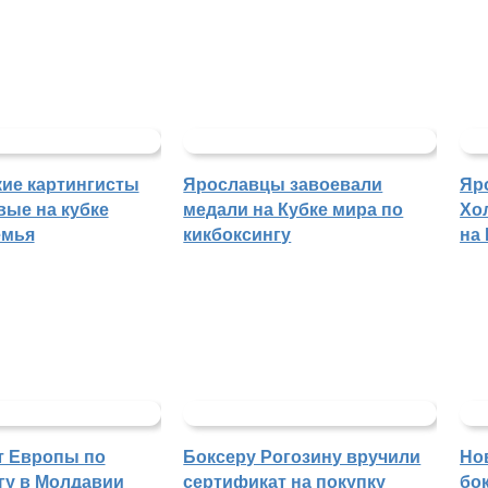
ие картингисты
Ярославцы завоевали
Яр
вые на кубке
медали на Кубке мира по
Хо
емья
кикбоксингу
на
т Европы по
Боксеру Рогозину вручили
Но
гу в Молдавии
сертификат на покупку
бо