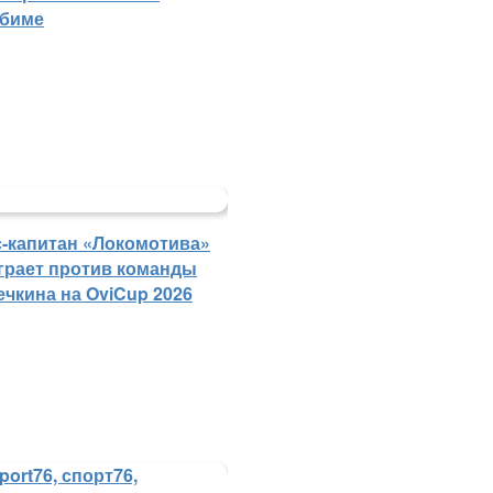
биме
с-капитан «Локомотива»
грает против команды
ечкина на OviCup 2026