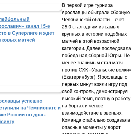
В первой игре турнира
ярославцы обыграли сборную
лейбольный
Челябинской области – счет
рославич» занял 15-е
25:0 стал одним из самых
сто в Суперлиге и ждет
крупных в истории подобных
ыковых матчей
матчей в этой возрастной
категории. Далее последовала
победа над сборной Югры. Не
менее значимым стал матч
против СХК «Уральские волки»
(Екатеринбург). Ярославцы с
первых минут взяли игру под
свой контроль, демонстрируя
высокий темп, плотную работу
ославцы успешно
на бортах и четкое
ступили на Чемпионате и
взаимодействие в звеньях.
ке России по дрэг-
Команда стабильно создавала
йсингу
опасные моменты у ворот