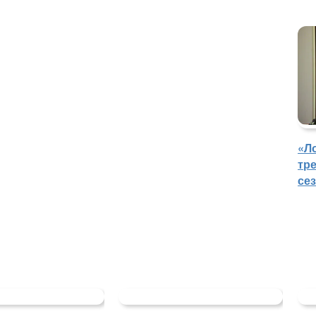
«Л
тр
се