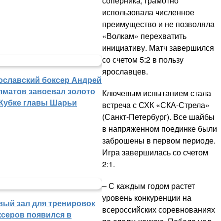
соперника, грамотно
использовала численное
преимущество и не позволяла
«Волкам» перехватить
инициативу. Матч завершился
со счетом 5:2 в пользу
ярославцев.
ославский боксер Андрей
лматов завоевал золото
Ключевым испытанием стала
 Кубке главы Шарьи
встреча с СХК «СКА-Стрела»
(Санкт-Петербург). Все шайбы
в напряженном поединке были
заброшены в первом периоде.
Игра завершилась со счетом
2:1.
– С каждым годом растет
уровень конкуренции на
вый зал для тренировок
всероссийских соревнованиях
ксеров появился в