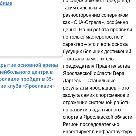
по следж-хоккею. Победа над
биме
таким сильным и
разносторонним соперником,
как «СКА-Стрела», особенно
ценна. Наши ребята проявили
не только мастерство, но и
характер – это и есть основа
будущих больших достижений,
– сказала заместитель
крытие основной арены
председателя Правительства
лейбольного центра в
Ярославской области Вера
ославле пройдет в 35-
Даргель. – Стабильные
тие клуба «Ярославич»
результаты ярославцев – это
заслуга самих спортсменов и
отражение системной работы
по развитию адаптивного
спорта в Ярославской области.
Регион последовательно
инвестирует в инфраструктуру,