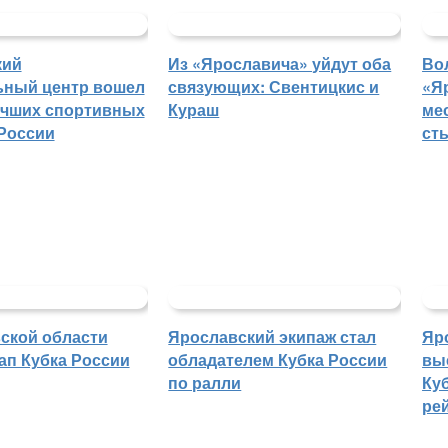
кий
Из «Ярославича» уйдут оба
Во
ьный центр вошел
связующих: Свентицкис и
«Я
учших спортивных
Кураш
ме
России
ст
ской области
Ярославский экипаж стал
Яр
ап Кубка России
обладателем Кубка России
вы
по ралли
Куб
ре