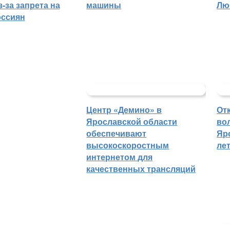
-за запрета на
машины
Лю
оссиян
Центр «Демино» в
От
Ярославской области
во
обеспечивают
Яр
высокоскоростным
ле
интернетом для
качественных трансляций