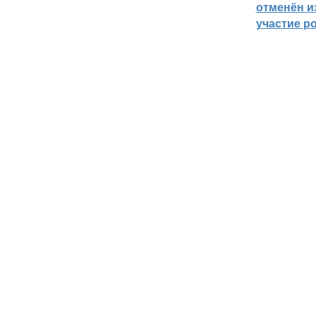
отменён из
участие р