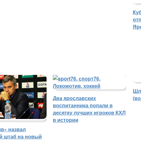
Ку
отп
Яр
Шл
Два ярославских
(в
воспитанника попали в
десятку лучших игроков КХЛ
в истории
в» назвал
й штаб на новый