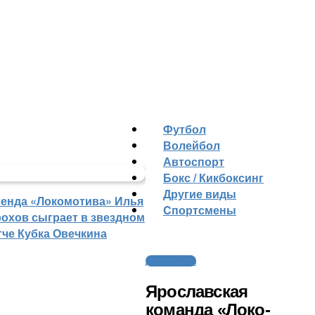
Футбол
Волейбол
Автоспорт
Бокс / Кикбоксинг
Другие виды
генда «Локомотива» Илья
Cпортсмены
рохов сыграет в звездном
тче Кубка Овечкина
Другие виды
Ярославская
команда «Локо-