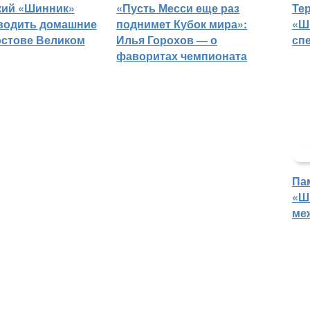
кий «Шинник»
«Пусть Месси еще раз
Те
водить домашние
поднимет Кубок мира»:
«Ш
остове Великом
Илья Горохов — о
сп
фаворитах чемпионата
Па
«Ш
ме