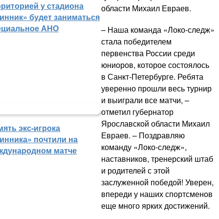
рриторией у стадиона
области Михаил Евраев.
инник» будет заниматься
ециальное АНО
– Наша команда «Локо-следж»
стала победителем
первенства России среди
юниоров, которое состоялось
в Санкт-Петербурге. Ребята
уверенно прошли весь турнир
и выиграли все матчи, –
отметил губернатор
Ярославской области Михаил
мять экс-игрока
Евраев. – Поздравляю
инника» почтили на
команду «Локо-следж»,
ждународном матче
наставников, тренерский штаб
и родителей с этой
заслуженной победой! Уверен,
впереди у наших спортсменов
еще много ярких достижений.