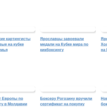
ие картингисты
Ярославцы завоевали
Яр
вые на кубке
медали на Кубке мира по
Хо
емья
кикбоксингу
на
т Европы по
Боксеру Рогозину вручили
Но
гу в Молдавии
сертификат на покупку
бо