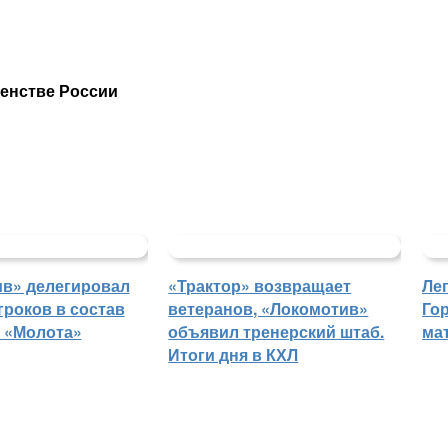
венстве России
в» делегировал
«Трактор» возвращает
Ле
гроков в состав
ветеранов, «Локомотив»
Го
 «Молота»
объявил тренерский штаб.
ма
Итоги дня в КХЛ