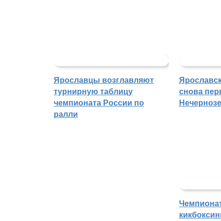
Ярославцы возглавляют
Ярославск
турнирную таблицу
снова пер
чемпионата России по
Нечерноз
ралли
Чемпиона
кикбоксин