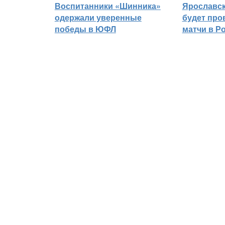
Воспитанники «Шинника»
Ярославс
одержали уверенные
будет про
победы в ЮФЛ
матчи в Р