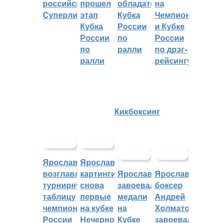
российскую
прошел
обладателем
на
Суперлигу
этап
Кубка
Чемпионате
Кубка
России
и Кубке
России
по
России
по
ралли
по дрэг-
ралли
рейсингу
Кикбоксинг
Ярославцы
Ярославские
возглавляют
картингисты
Ярославцы
Ярославский
турнирную
снова
завоевали
боксер
таблицу
первые
медали
Андрей
чемпионата
на кубке
на
Холматов
России
Нечерноземья
Кубке
завоевал