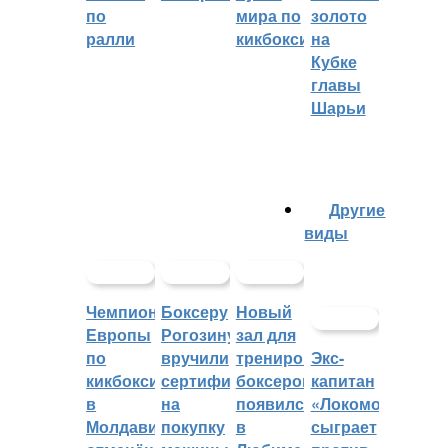
по
мира по
золото
ралли
кикбоксингу
на
Кубке
главы
Шарьи
Другие
виды
Чемпионат
Боксеру
Новый
Европы
Рогозину
зал для
по
вручили
тренировок
Экс-
кикбоксингу
сертификат
боксеров
капитан
в
на
появился
«Локомотива»
Молдавии
покупку
в
сыграет