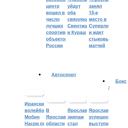
центр
уйдут
занял
вошел в
оба
15-е
число
связующих:
место в
лучших
Свентицкис
Суперлиге
спортивных
и Кураш
и ждет
объектов
стыковых
России
матчей
Автоспорт
Бокс
/
Иранский
волейболист
В
Ярославский
Ярославцы
Мобин
Ярославской
экипаж
успешно
Насри покинет
области
стал
выступили