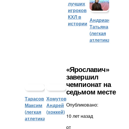
лучших
игроков
КХЛ в
Андрианова
истории
Татьяна
(легкая
атлетика)
«Ярославич»
завершил
чемпионат на
седьмом месте
Тарасов
Хомутов
Опубликовано:
Максим
Андрей
(легкая
(хоккей)
10 лет назад
атлетика)
от