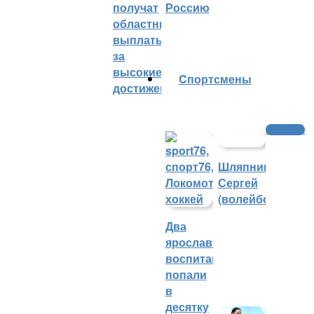
получат
Россию
областные
выплаты
за
высокие
Cпортсмены
достижения
Волейбол
Шляпников
Сергей
(волейбол)
Два
ярославских
воспитанника
попали
в
десятку