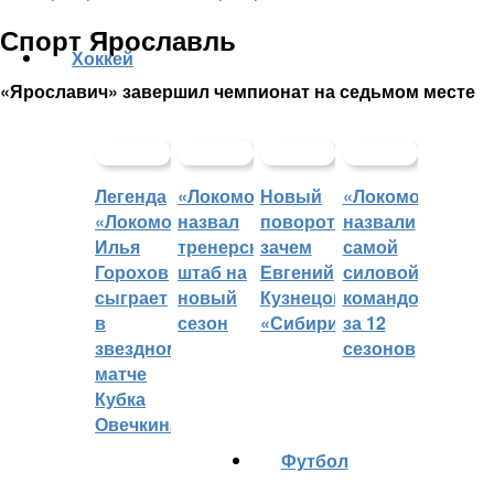
Спорт Ярославль
Хоккей
«Ярославич» завершил чемпионат на седьмом месте
Легенда
«Локомотив»
Новый
«Локомотив»
«Локомотива»
назвал
поворот:
назвали
Илья
тренерский
зачем
самой
Горохов
штаб на
Евгений
силовой
сыграет
новый
Кузнецов
командой
в
сезон
«Сибири»?
за 12
звездном
сезонов
матче
Кубка
Овечкина
Футбол