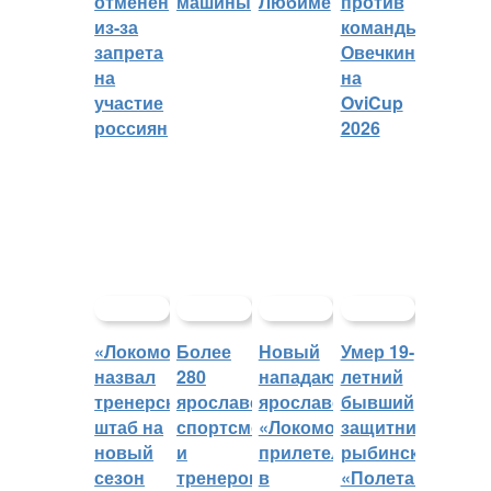
отменён
машины
Любиме
против
из-за
команды
запрета
Овечкина
на
на
участие
OviCup
россиян
2026
«Локомотив»
Более
Новый
Умер 19-
назвал
280
нападающий
летний
тренерский
ярославских
ярославского
бывший
штаб на
спортсменов
«Локомотива»
защитник
новый
и
прилетел
рыбинского
сезон
тренеров
в
«Полета»