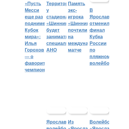
«Пусть
Территорией
Память
Месси
у
экс-
В
еще раз
стадиона
игрока
Ярославле
поднимет
«Шинник»
«Шинника»
отменили
Кубок
будет
почтили
финал
мира»:
заниматься
на
Кубка
Илья
специальное
международном
России
Горохов
АНО
матче
по
— о
пляжному
фаворитах
волейболу
чемпионата
Ярославский
Из
Волейбольный
волейбольный
«Ярославича»
«Ярославич»