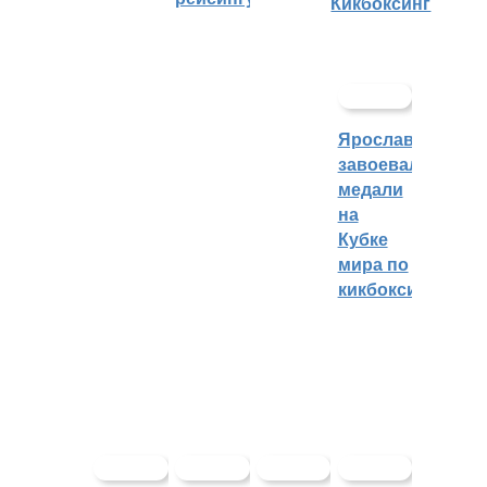
Кикбоксинг
Ярославцы
завоевали
медали
на
Кубке
мира по
кикбоксингу