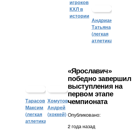
игроков
КХЛ в
истории
Андрианова
Татьяна
(легкая
атлетика)
«Ярославич»
победно завершил
выступления на
первом этапе
Тарасов
Хомутов
чемпионата
Максим
Андрей
(легкая
(хоккей)
Опубликовано:
атлетика)
2 года назад