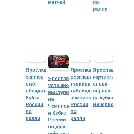
матчей
по
ралли
Ярославский
Ярославцы
Ярославские
экипаж
возглавляют
картингисты
Ярославцы
стал
турнирную
снова
успешно
обладателем
таблицу
первые
выступили
Кубка
чемпионата
на кубке
на
России
России
Нечерноземья
Чемпионате
по
по
и Кубке
ралли
ралли
России
по дрэг-
рейсингу