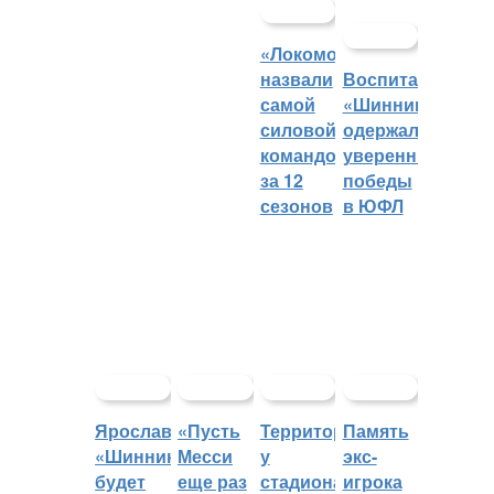
«Локомотив»
назвали
Воспитанники
самой
«Шинника»
силовой
одержали
командой
уверенные
за 12
победы
сезонов
в ЮФЛ
Ярославский
«Пусть
Территорией
Память
«Шинник»
Месси
у
экс-
будет
еще раз
стадиона
игрока