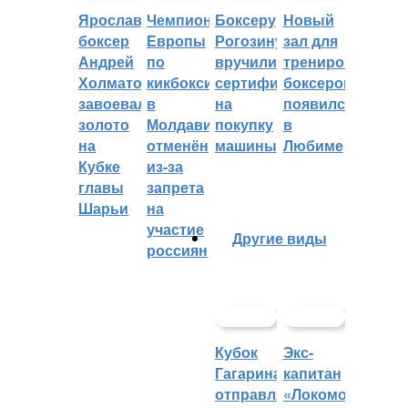
Ярославский
Чемпионат
Боксеру
Новый
боксер
Европы
Рогозину
зал для
Андрей
по
вручили
тренировок
Холматов
кикбоксингу
сертификат
боксеров
завоевал
в
на
появился
золото
Молдавии
покупку
в
на
отменён
машины
Любиме
Кубке
из-за
главы
запрета
Шарьи
на
участие
Другие виды
россиян
Кубок
Экс-
Гагарина
капитан
отправляется
«Локомотива»