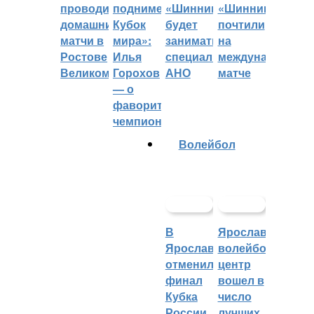
проводить
поднимет
«Шинник»
«Шинника»
домашние
Кубок
будет
почтили
матчи в
мира»:
заниматься
на
Ростове
Илья
специальное
международном
Великом
Горохов
АНО
матче
— о
фаворитах
чемпионата
Волейбол
В
Ярославский
Ярославле
волейбольный
отменили
центр
финал
вошел в
Кубка
число
России
лучших