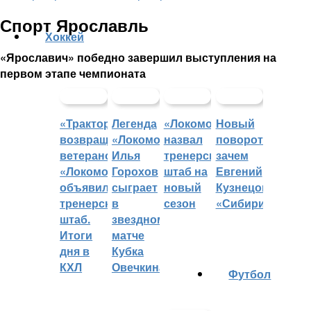
Спорт Ярославль
Хоккей
«Ярославич» победно завершил выступления на
первом этапе чемпионата
«Трактор»
Легенда
«Локомотив»
Новый
возвращает
«Локомотива»
назвал
поворот:
ветеранов,
Илья
тренерский
зачем
«Локомотив»
Горохов
штаб на
Евгений
объявил
сыграет
новый
Кузнецов
тренерский
в
сезон
«Сибири»?
штаб.
звездном
Итоги
матче
дня в
Кубка
КХЛ
Овечкина
Футбол