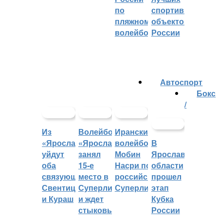
по
спортивных
пляжному
объектов
волейболу
России
Автоспорт
Бокс
/
Из
Волейбольный
Иранский
«Ярославича»
«Ярославич»
волейболист
В
уйдут
занял
Мобин
Ярославской
оба
15-е
Насри покинет
области
связующих:
место в
российскую
прошел
Свентицкис
Суперлиге
Суперлигу
этап
и Кураш
и ждет
Кубка
стыковых
России