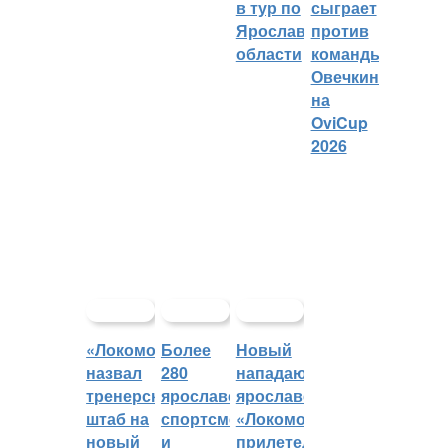
в тур по
сыграет
Ярославской
против
области
команды
Овечкина
на
OviCup
2026
«Локомотив»
Более
Новый
назвал
280
нападающий
тренерский
ярославских
ярославского
штаб на
спортсменов
«Локомотива»
новый
и
прилетел