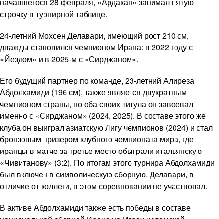
начавшегося 28 февраля, «Ардакан» занимал пятую
строчку в турнирной таблице.
24-летний Мохсен Делавари, имеющий рост 210 см,
дважды становился чемпионом Ирана: в 2022 году с
«Йездом» и в 2025-м с «Сирджаном».
Его будущий партнер по команде, 23-летний Алиреза
Абдолхамиди (196 см), также является двукратным
чемпионом страны, но оба своих титула он завоевал
именно с «Сирджаном» (2024, 2025). В составе этого же
клуба он выиграл азиатскую Лигу чемпионов (2024) и стал
бронзовым призером клубного чемпионата мира, где
иранцы в матче за третье место обыграли итальянскую
«Чивитанову» (3:2). По итогам этого турнира Абдолхамиди
был включен в символическую сборную. Делавари, в
отличие от коллеги, в этом соревновании не участвовал.
В активе Абдолхамиди также есть победы в составе