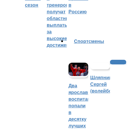
сезон
тренеров
в
получат
Россию
областные
выплаты
за
высокие
Cпортсмены
достижения
Волейбол
Шляпников
Сергей
Два
(волейбол)
ярославских
воспитанника
попали
в
десятку
лучших